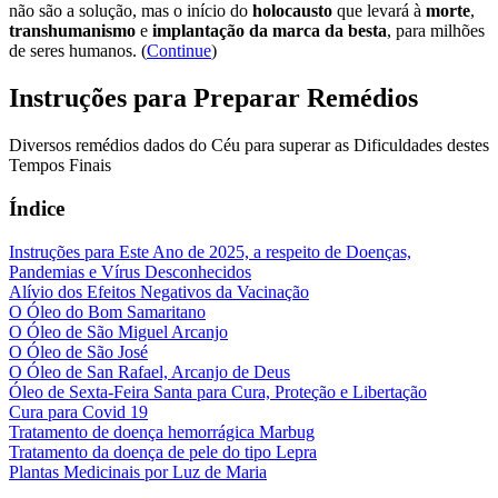
não são a solução, mas o início do
holocausto
que levará à
morte
,
transhumanismo
e
implantação da marca da besta
, para milhões
de seres humanos. (
Continue
)
Instruções para Preparar Remédios
Diversos remédios dados do Céu para superar as Dificuldades destes
Tempos Finais
Índice
Instruções para Este Ano de 2025, a respeito de Doenças,
Pandemias e Vírus Desconhecidos
Alívio dos Efeitos Negativos da Vacinação
O Óleo do Bom Samaritano
O Óleo de São Miguel Arcanjo
O Óleo de São José
O Óleo de San Rafael, Arcanjo de Deus
Óleo de Sexta-Feira Santa para Cura, Proteção e Libertação
Cura para Covid 19
Tratamento de doença hemorrágica Marbug
Tratamento da doença de pele do tipo Lepra
Plantas Medicinais por Luz de Maria