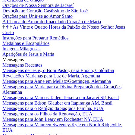
Orações de Nossa Senhora de Jacareí
Devoção ao Coração Castíssimo de São José
Orações para Unir-se ao Amor Santo
A Chama do Amor do Imaculado Coração de Maria
†
†
†
As Vinte e Quatro Horas da Paixão de Nosso Senhor Jesus
Cristo
Instruções para Preparar Remédios
Medalhas e Escapulários
Imagens Milagrosas
Aparições de Jesus e Maria
Mensagens
Mensagens Recentes
Mensagens de Jesus, o Bom Pastor, para Enoch, Colômbia
Revelações Marianas para Luz de Maria, Argentina
Mensagens para Anne em Mellatz/Goettingen, Alemanha
Mensagens para Maria para a Divina Preparação dos Corações,
Alemanha
Mensagens para Marcos Tadeu Teixeira em Jacareí SP, Brasil
Mensagens para Edson Glauber em Itapiranga AM, Brasil
Mensagens para o Refúgio da Sagrada Família, EUA
Mensagens para os Filhos da Renovação, EUA
Mensagens para John Leary em Rochester NY, EUA
Mensagens para Maureen Sweeney-Kyle em North Ridgeville,
EUA