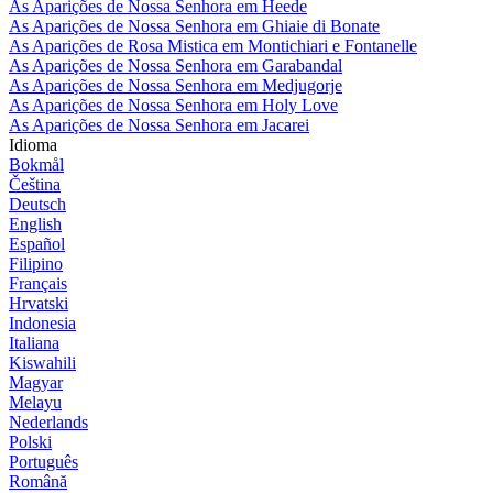
As Aparições de Nossa Senhora em Heede
As Aparições de Nossa Senhora em Ghiaie di Bonate
As Aparições de Rosa Mistica em Montichiari e Fontanelle
As Aparições de Nossa Senhora em Garabandal
As Aparições de Nossa Senhora em Medjugorje
As Aparições de Nossa Senhora em Holy Love
As Aparições de Nossa Senhora em Jacarei
Idioma
Bokmål
Čeština
Deutsch
English
Español
Filipino
Français
Hrvatski
Indonesia
Italiana
Kiswahili
Magyar
Melayu
Nederlands
Polski
Português
Română