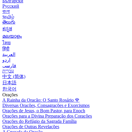
Български
Русский
বাংলা
বதமிழ்
తెలుగు
ಕನ್ನಡ
മലയാളം
ไทย
हिंदी
العربية
اردو
فارسی
עִברִית
中文 (简体)
日本語
한국어
Orações
A Rainha da Oração: O Santo Rosário
🌹
Diversas Orações, Consagrações e Exorcismos
Orações de Jesus, o Bom Pastor, para Enoch
Orações para a Divina Preparação dos Corações
Orações do Refúgio da Sagrada Família
Orações de Outras Revelações
A Cruzada da Oração