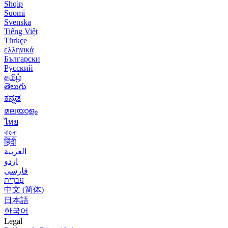
Shqip
Suomi
Svenska
Tiếng Việt
Türkçe
ελληνικά
Български
Русский
தமிழ்
తెలుగు
ಕನ್ನಡ
മലയാളം
ไทย
বাংলা
हिंदी
العربية
اردو
فارسی
עִברִית
中文 (简体)
日本語
한국어
Legal