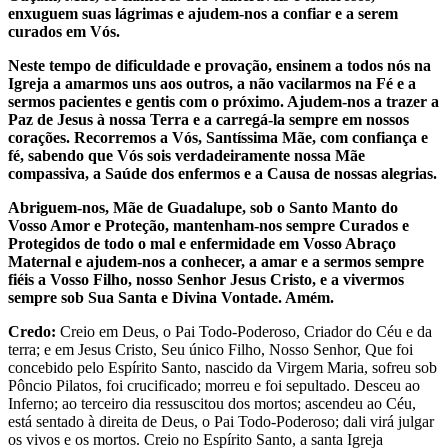
enxuguem suas lágrimas e ajudem-nos a confiar e a serem
curados em Vós.
Neste tempo de dificuldade e provação, ensinem a todos nós na
Igreja a amarmos uns aos outros, a não vacilarmos na Fé e a
sermos pacientes e gentis com o próximo. Ajudem-nos a trazer a
Paz de Jesus à nossa Terra e a carregá-la sempre em nossos
corações. Recorremos a Vós, Santíssima Mãe, com confiança e
fé, sabendo que Vós sois verdadeiramente nossa Mãe
compassiva, a Saúde dos enfermos e a Causa de nossas alegrias.
Abriguem-nos, Mãe de Guadalupe, sob o Santo Manto do
Vosso Amor e Proteção, mantenham-nos sempre Curados e
Protegidos de todo o mal e enfermidade em Vosso Abraço
Maternal e ajudem-nos a conhecer, a amar e a sermos sempre
fiéis a Vosso Filho, nosso Senhor Jesus Cristo, e a vivermos
sempre sob Sua Santa e Divina Vontade. Amém.
Credo:
Creio em Deus, o Pai Todo-Poderoso, Criador do Céu e da
terra; e em Jesus Cristo, Seu único Filho, Nosso Senhor, Que foi
concebido pelo Espírito Santo, nascido da Virgem Maria, sofreu sob
Pôncio Pilatos, foi crucificado; morreu e foi sepultado. Desceu ao
Inferno; ao terceiro dia ressuscitou dos mortos; ascendeu ao Céu,
está sentado à direita de Deus, o Pai Todo-Poderoso; dali virá julgar
os vivos e os mortos. Creio no Espírito Santo, a santa Igreja