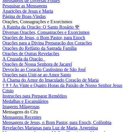
Mensagens de Diversas Fontes
Pesquisar as Mensagens
Aparições de Jesus e Maria
Página de Boas-Vindas
Orações, Consagrações e Exorcismos
A Rainha da Oração: O Santo Rosário
🌹
Diversas Orações, Consagrações e Exorcismos
Orações de Jesus, o Bom Pastor, para Enoch
Orações para a Divina Preparação dos Corações
Orações do Refúgio da Sagrada Família
Orações de Outras Revelações
A Cruzada da Oração
Orações de Nossa Senhora de Jacareí
Devoção ao Coração Castíssimo de São José
Orações para Unir-se ao Amor Santo
A Chama do Amor do Imaculado Coração de Maria
†
†
†
As Vinte e Quatro Horas da Paixão de Nosso Senhor Jesus
Cristo
Instruções para Preparar Remédios
Medalhas e Escapulários
Imagens Milagrosas
Mensagens do Céu
Mensagens Recentes
Mensagens de Jesus, o Bom Pastor, para Enoch, Colômbia
Revelações Marianas para Luz de Maria, Argentina