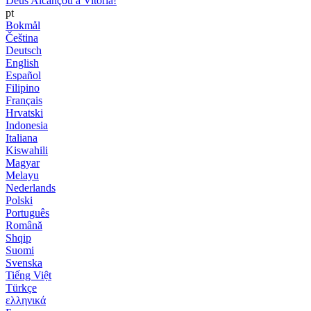
Deus Alcançou a Vitória!
pt
Bokmål
Čeština
Deutsch
English
Español
Filipino
Français
Hrvatski
Indonesia
Italiana
Kiswahili
Magyar
Melayu
Nederlands
Polski
Português
Română
Shqip
Suomi
Svenska
Tiếng Việt
Türkçe
ελληνικά