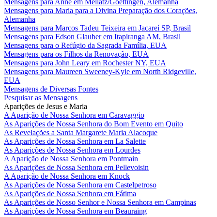
Mensagens para Anne em Mellatz/Goettingen, Alemanha
Mensagens para Maria para a Divina Preparação dos Corações,
Alemanha
Mensagens para Marcos Tadeu Teixeira em Jacareí SP, Brasil
Mensagens para Edson Glauber em Itapiranga AM, Brasil
Mensagens para o Refúgio da Sagrada Família, EUA
Mensagens para os Filhos da Renovação, EUA
Mensagens para John Leary em Rochester NY, EUA
Mensagens para Maureen Sweeney-Kyle em North Ridgeville,
EUA
Mensagens de Diversas Fontes
Pesquisar as Mensagens
Aparições de Jesus e Maria
A Aparição de Nossa Senhora em Caravaggio
As Aparições de Nossa Senhora do Bom Evento em Quito
As Revelações a Santa Margarete Maria Alacoque
As Aparições de Nossa Senhora em La Salette
As Aparições de Nossa Senhora em Lourdes
A Aparição de Nossa Senhora em Pontmain
As Aparições de Nossa Senhora em Pellevoisin
A Aparição de Nossa Senhora em Knock
As Aparições de Nossa Senhora em Castelpetroso
As Aparições de Nossa Senhora em Fátima
As Aparições de Nosso Senhor e Nossa Senhora em Campinas
As Aparições de Nossa Senhora em Beauraing