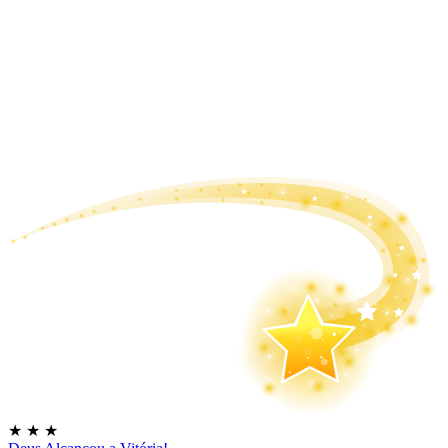
★
★
★