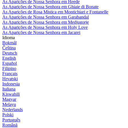
As Aparições de Nossa Senhora em Heede
As Aparições de Nossa Senhora em Ghiaie di Bonate
As Aparições de Rosa Mistica em Montichiari e Fontanelle
As Aparições de Nossa Senhora em Garabandal
As Aparições de Nossa Senhora em Medjugorje
As Aparições de Nossa Senhora em Holy Love
As Aparições de Nossa Senhora em Jacarei
Idioma
Bokmål
Čeština
Deutsch
English
Español
Filipino
Français
Hrvatski
Indonesia
Italiana
Kiswahili
Magyar
Melayu
Nederlands
Polski
Português
Română