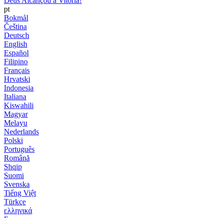
Deus Alcançou a Vitória!
pt
Bokmål
Čeština
Deutsch
English
Español
Filipino
Français
Hrvatski
Indonesia
Italiana
Kiswahili
Magyar
Melayu
Nederlands
Polski
Português
Română
Shqip
Suomi
Svenska
Tiếng Việt
Türkçe
ελληνικά