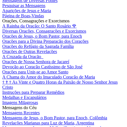
Mensagens de Diversas Fontes
Pesquisar as Mensagens
Aparições de Jesus e Maria
Página de Boas-Vindas
Orações, Consagrações e Exorcismos
A Rainha da Oração: O Santo Rosário
🌹
Diversas Orações, Consagrações e Exorcismos
Orações de Jesus, o Bom Pastor, para Enoch
Orações para a Divina Preparação dos Corações
Orações do Refúgio da Sagrada Família
Orações de Outras Revelações
A Cruzada da Oração
Orações de Nossa Senhora de Jacareí
Devoção ao Coração Castíssimo de São José
Orações para Unir-se ao Amor Santo
A Chama do Amor do Imaculado Coração de Maria
†
†
†
As Vinte e Quatro Horas da Paixão de Nosso Senhor Jesus
Cristo
Instruções para Preparar Remédios
Medalhas e Escapulários
Imagens Milagrosas
Mensagens do Céu
Mensagens Recentes
Mensagens de Jesus, o Bom Pastor, para Enoch, Colômbia
Revelações Marianas para Luz de Maria, Argentina