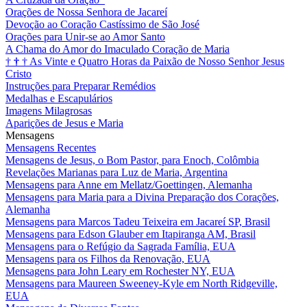
Orações de Nossa Senhora de Jacareí
Devoção ao Coração Castíssimo de São José
Orações para Unir-se ao Amor Santo
A Chama do Amor do Imaculado Coração de Maria
†
†
†
As Vinte e Quatro Horas da Paixão de Nosso Senhor Jesus
Cristo
Instruções para Preparar Remédios
Medalhas e Escapulários
Imagens Milagrosas
Aparições de Jesus e Maria
Mensagens
Mensagens Recentes
Mensagens de Jesus, o Bom Pastor, para Enoch, Colômbia
Revelações Marianas para Luz de Maria, Argentina
Mensagens para Anne em Mellatz/Goettingen, Alemanha
Mensagens para Maria para a Divina Preparação dos Corações,
Alemanha
Mensagens para Marcos Tadeu Teixeira em Jacareí SP, Brasil
Mensagens para Edson Glauber em Itapiranga AM, Brasil
Mensagens para o Refúgio da Sagrada Família, EUA
Mensagens para os Filhos da Renovação, EUA
Mensagens para John Leary em Rochester NY, EUA
Mensagens para Maureen Sweeney-Kyle em North Ridgeville,
EUA