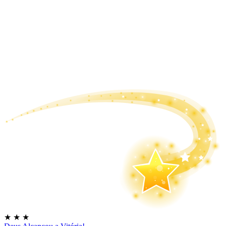
★
★
★