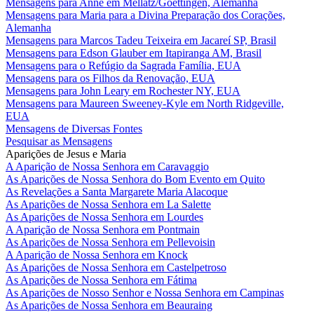
Mensagens para Anne em Mellatz/Goettingen, Alemanha
Mensagens para Maria para a Divina Preparação dos Corações,
Alemanha
Mensagens para Marcos Tadeu Teixeira em Jacareí SP, Brasil
Mensagens para Edson Glauber em Itapiranga AM, Brasil
Mensagens para o Refúgio da Sagrada Família, EUA
Mensagens para os Filhos da Renovação, EUA
Mensagens para John Leary em Rochester NY, EUA
Mensagens para Maureen Sweeney-Kyle em North Ridgeville,
EUA
Mensagens de Diversas Fontes
Pesquisar as Mensagens
Aparições de Jesus e Maria
A Aparição de Nossa Senhora em Caravaggio
As Aparições de Nossa Senhora do Bom Evento em Quito
As Revelações a Santa Margarete Maria Alacoque
As Aparições de Nossa Senhora em La Salette
As Aparições de Nossa Senhora em Lourdes
A Aparição de Nossa Senhora em Pontmain
As Aparições de Nossa Senhora em Pellevoisin
A Aparição de Nossa Senhora em Knock
As Aparições de Nossa Senhora em Castelpetroso
As Aparições de Nossa Senhora em Fátima
As Aparições de Nosso Senhor e Nossa Senhora em Campinas
As Aparições de Nossa Senhora em Beauraing