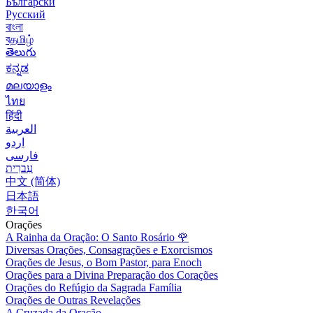
Български
Русский
বাংলা
বதமிழ்
తెలుగు
ಕನ್ನಡ
മലയാളം
ไทย
हिंदी
العربية
اردو
فارسی
עִברִית
中文 (简体)
日本語
한국어
Orações
A Rainha da Oração: O Santo Rosário
🌹
Diversas Orações, Consagrações e Exorcismos
Orações de Jesus, o Bom Pastor, para Enoch
Orações para a Divina Preparação dos Corações
Orações do Refúgio da Sagrada Família
Orações de Outras Revelações
A Cruzada da Oração