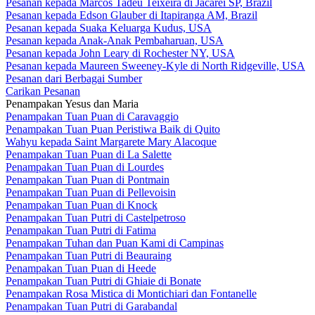
Pesanan kepada Marcos Tadeu Teixeira di Jacareí SP, Brazil
Pesanan kepada Edson Glauber di Itapiranga AM, Brazil
Pesanan kepada Suaka Keluarga Kudus, USA
Pesanan kepada Anak-Anak Pembaharuan, USA
Pesanan kepada John Leary di Rochester NY, USA
Pesanan kepada Maureen Sweeney-Kyle di North Ridgeville, USA
Pesanan dari Berbagai Sumber
Carikan Pesanan
Penampakan Yesus dan Maria
Penampakan Tuan Puan di Caravaggio
Penampakan Tuan Puan Peristiwa Baik di Quito
Wahyu kepada Saint Margarete Mary Alacoque
Penampakan Tuan Puan di La Salette
Penampakan Tuan Puan di Lourdes
Penampakan Tuan Puan di Pontmain
Penampakan Tuan Puan di Pellevoisin
Penampakan Tuan Puan di Knock
Penampakan Tuan Putri di Castelpetroso
Penampakan Tuan Putri di Fatima
Penampakan Tuhan dan Puan Kami di Campinas
Penampakan Tuan Putri di Beauraing
Penampakan Tuan Puan di Heede
Penampakan Tuan Putri di Ghiaie di Bonate
Penampakan Rosa Mistica di Montichiari dan Fontanelle
Penampakan Tuan Putri di Garabandal