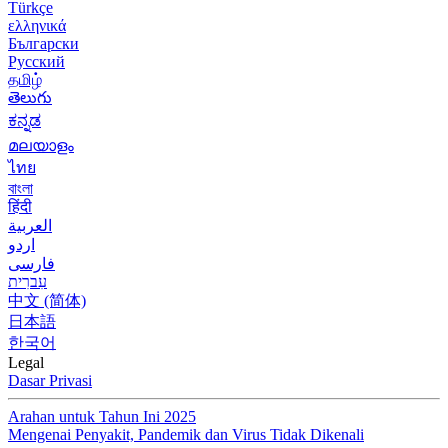
Türkçe
ελληνικά
Български
Русский
தமிழ்
తెలుగు
ಕನ್ನಡ
മലയാളം
ไทย
বাংলা
हिंदी
العربية
اردو
فارسی
עִברִית
中文 (简体)
日本語
한국어
Legal
Dasar Privasi
Arahan untuk Tahun Ini 2025
Mengenai Penyakit, Pandemik dan Virus Tidak Dikenali