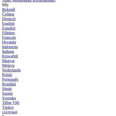
Allah Menangkan Kemenangan!
Mly
Bokmål
Čeština
Deutsch
English
Español
Filipino
Français
Hrvatski
Indonesia
Italiana
Kiswahili
Magyar
Melayu
Nederlands
Polski
Português
Română
Shqip
Suomi
Svenska
Tiếng Việt
Türkçe
ελληνικά