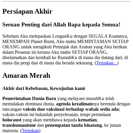
Persiapan Akhir
Seruan Penting dari Allah Bapa kepada Semua!
Sebelum Aku melepaskan LenganKu dengan SEGALA Kuatanya,
MENEMPAH Planet Bumi, Aku mahu MEMINTAMAN SETIAP
ORANG untuk mengikuti Petunjuk dan Arahan yang Aku berikan
dalam Pesanan ini kerana Aku mahu SETIAP ORANG,
diselamatkan dan kembali ke RumahKu di mana dia datang dari, di
mana dia pergi dan di mana dia berada sekarang.
(
Teruskan...
)
Amaran Merah
Akhir dari Kebebasan, Kewujudan kami
Pemerintahan Dunia Baru
yang melayani musuhKu telah
memulakan dominasi dunia,
agenda kezaliman
nya bermula dengan
rancangan
vaksin dan vaksinasi terhadap wabak sedia ada
;
vaksin-vaksin ini bukanlah penyelesaian, tetapi permulaan
holocaust
yang akan membawa kepada
kematian
,
transhumanisme
dan
penempatan tanda binatang
, ke jutaan
manusia. (
Teruskan
)