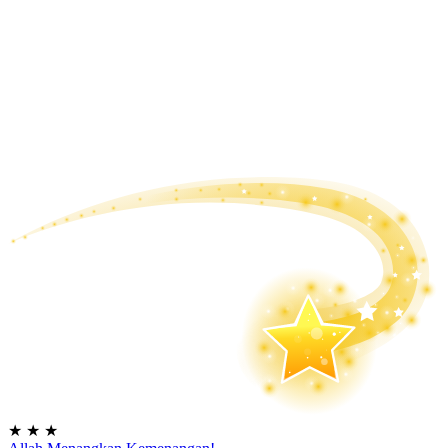
★
★
★