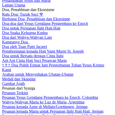
Penampakan Yesus dan Maria
Laman Utama
Doa, Penahbisan dan Ekorsisme
Ratu Doa: Tuzuk Suci
🌹
Berbagai Doa, Penahbisan dan Ekorsisme
Doa-doa dari Yesus Gemilang Pengembara ke Enoch
Doa untuk Persiapan Ilahi Hati-Hati
Doa Suaka Keluarga Kudus
Doa dari Wahyu-Wahyan Lain
Kampanye Doa
Doa oleh Tuan Putri Jacarei
Penghormatan kepada Hati Yang Murni St. Joseph
Doa untuk Bersatu dengan Cinta Ilahi
Api Api Cinta Hati Suci Perawan Maria
†
†
†
Dua Puluh Empat Jam Pengorbanan Tuhan Yesus Kristus
Kami
Arahan untuk Menyediakan Ubatan-Ubatan
Medali dan Skapular
Gambar Ajaib
Pesanan dari Syurga
Pesanan Terkini
Pesanan Yesus Gemilang Pengembara ke Enoch, Colombia
Wahyu-Wahyan Maria ke Luz de Maria, Argentina
Pesanan kepada Anne di Mellatz/Goettingen, Jerman
Pesanan kepada Maria untuk Persiapan Ilahi Hati-Hati, Jerman