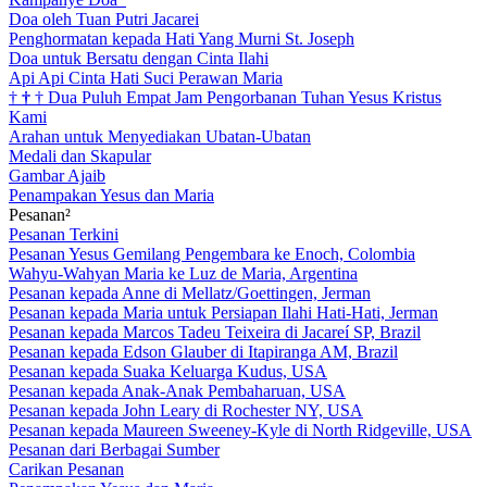
Doa oleh Tuan Putri Jacarei
Penghormatan kepada Hati Yang Murni St. Joseph
Doa untuk Bersatu dengan Cinta Ilahi
Api Api Cinta Hati Suci Perawan Maria
†
†
†
Dua Puluh Empat Jam Pengorbanan Tuhan Yesus Kristus
Kami
Arahan untuk Menyediakan Ubatan-Ubatan
Medali dan Skapular
Gambar Ajaib
Penampakan Yesus dan Maria
Pesanan²
Pesanan Terkini
Pesanan Yesus Gemilang Pengembara ke Enoch, Colombia
Wahyu-Wahyan Maria ke Luz de Maria, Argentina
Pesanan kepada Anne di Mellatz/Goettingen, Jerman
Pesanan kepada Maria untuk Persiapan Ilahi Hati-Hati, Jerman
Pesanan kepada Marcos Tadeu Teixeira di Jacareí SP, Brazil
Pesanan kepada Edson Glauber di Itapiranga AM, Brazil
Pesanan kepada Suaka Keluarga Kudus, USA
Pesanan kepada Anak-Anak Pembaharuan, USA
Pesanan kepada John Leary di Rochester NY, USA
Pesanan kepada Maureen Sweeney-Kyle di North Ridgeville, USA
Pesanan dari Berbagai Sumber
Carikan Pesanan