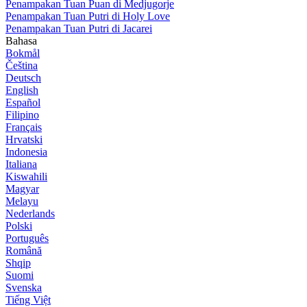
Penampakan Tuan Puan di Medjugorje
Penampakan Tuan Putri di Holy Love
Penampakan Tuan Putri di Jacarei
Bahasa
Bokmål
Čeština
Deutsch
English
Español
Filipino
Français
Hrvatski
Indonesia
Italiana
Kiswahili
Magyar
Melayu
Nederlands
Polski
Português
Română
Shqip
Suomi
Svenska
Tiếng Việt