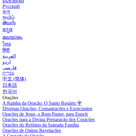
Български
Русский
বাংলা
বதமிழ்
తెలుగు
ಕನ್ನಡ
മലയാളം
ไทย
हिंदी
العربية
اردو
فارسی
עִברִית
中文 (简体)
日本語
한국어
Orações
A Rainha da Oração: O Santo Rosário
🌹
Diversas Orações, Consagrações e Exorcismos
Orações de Jesus, o Bom Pastor, para Enoch
Orações para a Divina Preparação dos Corações
Orações do Refúgio da Sagrada Família
Orações de Outras Revelações
A Cruzada da Oração