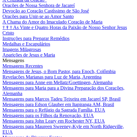
Orações de Nossa Senhora de Jacareí
Devoção ao Coração Castíssimo de São José
Orações para Unir-se ao Amor Santo
A Chama do Amor do Imaculado Coração de Maria
†
†
†
As Vinte e Quatro Horas da Paixão de Nosso Senhor Jesus
Cristo
Instruções para Preparar Remédios
Medalhas e Escapulários
Imagens Milagrosas
Aparições de Jesus e Maria
Mensagens
Mensagens Recentes
Mensagens de Jesus, o Bom Pastor, para Enoch, Colômbia
Revelações Marianas para Luz de Maria, Argentina
Mensagens para Anne em Mellatz/Goettingen, Alemanha
Mensagens para Maria para a Divina Preparação dos Corações,
Alemanha
Mensagens para Marcos Tadeu Teixeira em Jacareí SP, Brasil
Mensagens para Edson Glauber em Itapiranga AM, Brasil
Mensagens para o Refúgio da Sagrada Família, EUA
Mensagens para os Filhos da Renovação, EUA
Mensagens para John Leary em Rochester NY, EUA
Mensagens para Maureen Sweeney-Kyle em North Ridgeville,
EUA