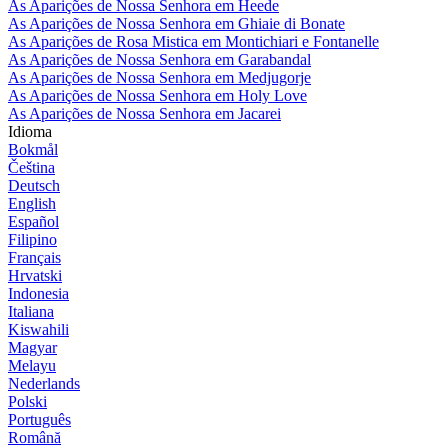
As Aparições de Nossa Senhora em Heede
As Aparições de Nossa Senhora em Ghiaie di Bonate
As Aparições de Rosa Mistica em Montichiari e Fontanelle
As Aparições de Nossa Senhora em Garabandal
As Aparições de Nossa Senhora em Medjugorje
As Aparições de Nossa Senhora em Holy Love
As Aparições de Nossa Senhora em Jacarei
Idioma
Bokmål
Čeština
Deutsch
English
Español
Filipino
Français
Hrvatski
Indonesia
Italiana
Kiswahili
Magyar
Melayu
Nederlands
Polski
Português
Română