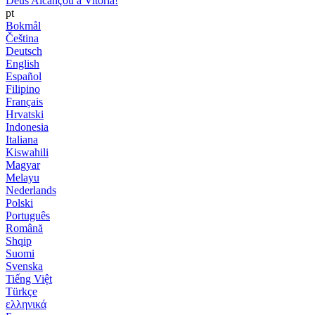
Deus Alcançou a Vitória!
pt
Bokmål
Čeština
Deutsch
English
Español
Filipino
Français
Hrvatski
Indonesia
Italiana
Kiswahili
Magyar
Melayu
Nederlands
Polski
Português
Română
Shqip
Suomi
Svenska
Tiếng Việt
Türkçe
ελληνικά