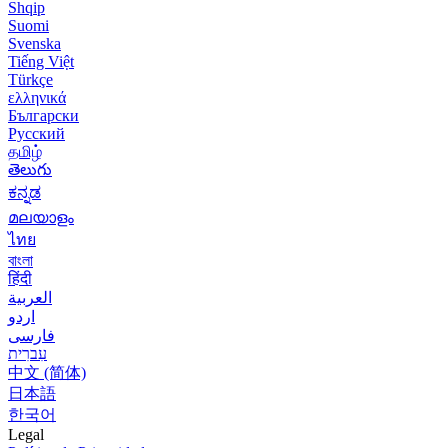
Shqip
Suomi
Svenska
Tiếng Việt
Türkçe
ελληνικά
Български
Русский
தமிழ்
తెలుగు
ಕನ್ನಡ
മലയാളം
ไทย
বাংলা
हिंदी
العربية
اردو
فارسی
עִברִית
中文 (简体)
日本語
한국어
Legal