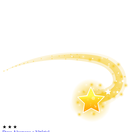
★
★
★