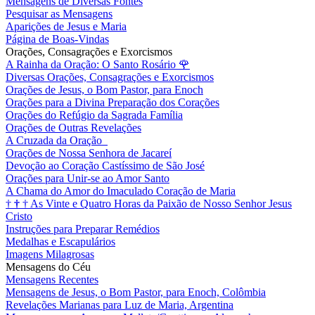
Mensagens de Diversas Fontes
Pesquisar as Mensagens
Aparições de Jesus e Maria
Página de Boas-Vindas
Orações, Consagrações e Exorcismos
A Rainha da Oração: O Santo Rosário
🌹
Diversas Orações, Consagrações e Exorcismos
Orações de Jesus, o Bom Pastor, para Enoch
Orações para a Divina Preparação dos Corações
Orações do Refúgio da Sagrada Família
Orações de Outras Revelações
A Cruzada da Oração
Orações de Nossa Senhora de Jacareí
Devoção ao Coração Castíssimo de São José
Orações para Unir-se ao Amor Santo
A Chama do Amor do Imaculado Coração de Maria
†
†
†
As Vinte e Quatro Horas da Paixão de Nosso Senhor Jesus
Cristo
Instruções para Preparar Remédios
Medalhas e Escapulários
Imagens Milagrosas
Mensagens do Céu
Mensagens Recentes
Mensagens de Jesus, o Bom Pastor, para Enoch, Colômbia
Revelações Marianas para Luz de Maria, Argentina