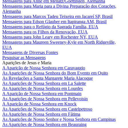
Mensagens para Anne em Mellatz/Goettingen, Alemanha
Mensagens para Maria para a Divina Preparação dos Corações,
Alemanha
Mensagens para Marcos Tadeu Teixeira em Jacareí SP, Brasil
Mensagens para Edson Glauber em Itapiranga AM, Brasil
Mensagens para o Refúgio da Sagrada Família, EUA
Mensagens para os Filhos da Renovação, EUA
Mensagens para John Leary em Rochester NY, EUA
Mensagens para Maureen Sweeney-Kyle em North Ridgeville,
EUA
Mensagens de Diversas Fontes
Pesquisar as Mensagens
Aparições de Jesus e Maria
A Aparição de Nossa Senhora em Caravaggio
As Aparições de Nossa Senhora do Bom Evento em Quito
As Revelações a Santa Margarete Maria Alacoque
As Aparições de Nossa Senhora em La Salette
As Aparições de Nossa Senhora em Lourdes
A Aparição de Nossa Senhora em Pontmain
As Aparições de Nossa Senhora em Pellevoisin
A Aparição de Nossa Senhora em Knock
As Aparições de Nossa Senhora em Castelpetroso
As Aparições de Nossa Senhora em Fátima
As Aparições de Nosso Senhor e Nossa Senhora em Campinas
As Aparições de Nossa Senhora em Beauraing