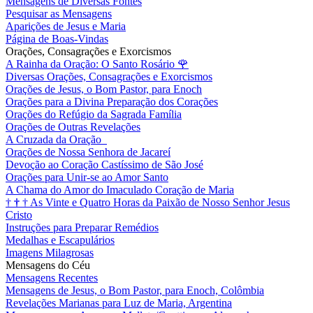
Mensagens de Diversas Fontes
Pesquisar as Mensagens
Aparições de Jesus e Maria
Página de Boas-Vindas
Orações, Consagrações e Exorcismos
A Rainha da Oração: O Santo Rosário
🌹
Diversas Orações, Consagrações e Exorcismos
Orações de Jesus, o Bom Pastor, para Enoch
Orações para a Divina Preparação dos Corações
Orações do Refúgio da Sagrada Família
Orações de Outras Revelações
A Cruzada da Oração
Orações de Nossa Senhora de Jacareí
Devoção ao Coração Castíssimo de São José
Orações para Unir-se ao Amor Santo
A Chama do Amor do Imaculado Coração de Maria
†
†
†
As Vinte e Quatro Horas da Paixão de Nosso Senhor Jesus
Cristo
Instruções para Preparar Remédios
Medalhas e Escapulários
Imagens Milagrosas
Mensagens do Céu
Mensagens Recentes
Mensagens de Jesus, o Bom Pastor, para Enoch, Colômbia
Revelações Marianas para Luz de Maria, Argentina