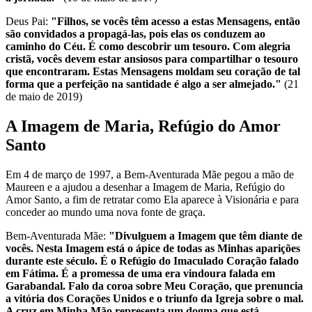
Deus Pai:
"Filhos, se vocês têm acesso a estas Mensagens, então
são convidados a propagá-las, pois elas os conduzem ao
caminho do Céu. É como descobrir um tesouro. Com alegria
cristã, vocês devem estar ansiosos para compartilhar o tesouro
que encontraram. Estas Mensagens moldam seu coração de tal
forma que a perfeição na santidade é algo a ser almejado."
(21
de maio de 2019)
A Imagem de Maria, Refúgio do Amor
Santo
Em 4 de março de 1997, a Bem-Aventurada Mãe pegou a mão de
Maureen e a ajudou a desenhar a Imagem de Maria, Refúgio do
Amor Santo, a fim de retratar como Ela aparece à Visionária e para
conceder ao mundo uma nova fonte de graça.
Bem-Aventurada Mãe:
"Divulguem a Imagem que têm diante de
vocês. Nesta Imagem está o ápice de todas as Minhas aparições
durante este século.
É o Refúgio do Imaculado Coração falado
em Fátima. É a promessa de uma era vindoura falada em
Garabandal. Falo da coroa sobre Meu Coração, que prenuncia
a vitória dos Corações Unidos e o triunfo da Igreja sobre o mal.
A cruz em Minha Mão representa um dogma que está