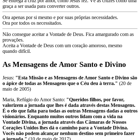
Se entrega à cruz por amor, como Jesus fez. Vê as cruzes como uma
graça a ser usada para converter outros.
Ora apenas por si mesmo e por suas próprias necessidades.
Ora por todos os necessitados.
Não consegue aceitar a Vontade de Deus. Fica amargurado com as
provações.
Aceita a Vontade de Deus com um coração amoroso, mesmo
quando difícil.
As Mensagens de Amor Santo e Divino
Jesus:
"Esta Missão e as Mensagens de Amor Santo e Divino são
o ápice de todas as Mensagens que o Céu deu à terra."
(20 de
maio de 2005)
Maria, Refúgio do Amor Santo:
"Queridos filhos, por favor,
valorizem a jornada que lhes é dada através destas Mensagens.
É o elo que falta para todas as outras Mensagens dadas a outros
visionários. Enquanto muitos outros lidam com a vida na
Vontade Divina, a jornada através das Câmaras de Nossos
Corações Unidos lhes dá o caminho para a Vontade Divina.
Vocês não podem alcançar nenhum destino sem primeiro fazer
a jornada."
(10 de maio de 2017)