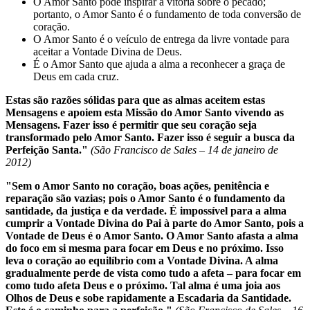
O Amor Santo pode inspirar a vitória sobre o pecado;
portanto, o Amor Santo é o fundamento de toda conversão de
coração.
O Amor Santo é o veículo de entrega da livre vontade para
aceitar a Vontade Divina de Deus.
É o Amor Santo que ajuda a alma a reconhecer a graça de
Deus em cada cruz.
Estas são razões sólidas para que as almas aceitem estas
Mensagens e apoiem esta Missão do Amor Santo vivendo as
Mensagens. Fazer isso é permitir que seu coração seja
transformado pelo Amor Santo. Fazer isso é seguir a busca da
Perfeição Santa."
(São Francisco de Sales –
14 de janeiro de
2012
)
"Sem o Amor Santo no coração, boas ações, penitência e
reparação são vazias; pois o Amor Santo é o fundamento da
santidade, da justiça e da verdade. É impossível para a alma
cumprir a Vontade Divina do Pai à parte do Amor Santo, pois a
Vontade de Deus é o Amor Santo. O Amor Santo afasta a alma
do foco em si mesma para focar em Deus e no próximo. Isso
leva o coração ao equilíbrio com a Vontade Divina. A alma
gradualmente perde de vista como tudo a afeta – para focar em
como tudo afeta Deus e o próximo. Tal alma é uma joia aos
Olhos de Deus e sobe rapidamente a Escadaria da Santidade.