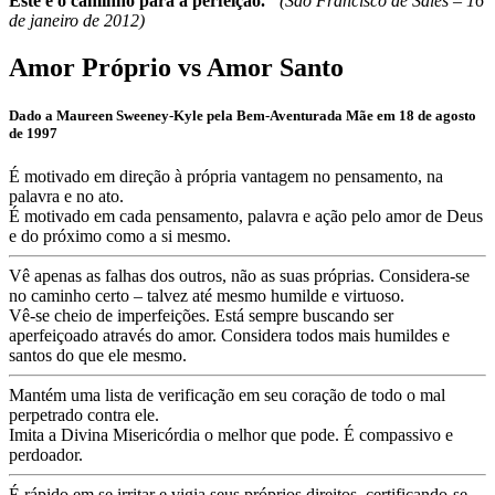
Este é o caminho para a perfeição."
(São Francisco de Sales –
16
de janeiro de 2012
)
Amor Próprio
vs
Amor Santo
Dado a Maureen Sweeney-Kyle pela Bem-Aventurada Mãe em 18 de agosto
de 1997
É motivado em direção à própria vantagem no pensamento, na
palavra e no ato.
É motivado em cada pensamento, palavra e ação pelo amor de Deus
e do próximo como a si mesmo.
Vê apenas as falhas dos outros, não as suas próprias. Considera-se
no caminho certo – talvez até mesmo humilde e virtuoso.
Vê-se cheio de imperfeições. Está sempre buscando ser
aperfeiçoado através do amor. Considera todos mais humildes e
santos do que ele mesmo.
Mantém uma lista de verificação em seu coração de todo o mal
perpetrado contra ele.
Imita a Divina Misericórdia o melhor que pode. É compassivo e
perdoador.
É rápido em se irritar e vigia seus próprios direitos, certificando-se