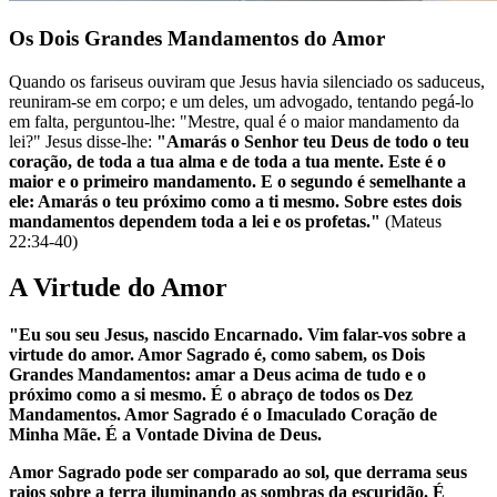
Os Dois Grandes Mandamentos do Amor
Quando os fariseus ouviram que Jesus havia silenciado os saduceus,
reuniram-se em corpo; e um deles, um advogado, tentando pegá-lo
em falta, perguntou-lhe: "Mestre, qual é o maior mandamento da
lei?" Jesus disse-lhe:
"Amarás o Senhor teu Deus de todo o teu
coração, de toda a tua alma e de toda a tua mente. Este é o
maior e o primeiro mandamento. E o segundo é semelhante a
ele: Amarás o teu próximo como a ti mesmo. Sobre estes dois
mandamentos dependem toda a lei e os profetas."
(Mateus
22:34-40)
A Virtude do Amor
"Eu sou seu Jesus, nascido Encarnado. Vim falar-vos sobre a
virtude do amor. Amor Sagrado é, como sabem, os Dois
Grandes Mandamentos: amar a Deus acima de tudo e o
próximo como a si mesmo. É o abraço de todos os Dez
Mandamentos. Amor Sagrado é o Imaculado Coração de
Minha Mãe. É a Vontade Divina de Deus.
Amor Sagrado pode ser comparado ao sol, que derrama seus
raios sobre a terra iluminando as sombras da escuridão. É