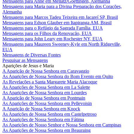
Mensagens para Anne em Mellatz/Goettingen, Alemanha
Mensagens para Maria para a Divina Preparação dos Corações,
Alemanha
Mensagens para Marcos Tadeu Teixeira em Jacareí SP, Brasil
Mensagens para Edson Glauber em Itapiranga AM, Brasil
Mensagens para o Refúgio da Sagrada Família, EUA
Mensagens para os Filhos da Renovação, EUA
Mensagens para John Leary em Rochester NY, EUA
Mensagens para Maureen Sweeney-Kyle em North Ridgeville,
EUA
Mensagens de Diversas Fontes
Pesquisar as Mensagens
Aparições de Jesus e Maria
A Aparição de Nossa Senhora em Caravaggio
As Aparições de Nossa Senhora do Bom Evento em Quito
As Revelações a Santa Margarete Maria Alacoque
As Aparições de Nossa Senhora em La Salette
As Aparições de Nossa Senhora em Lourdes
A Aparição de Nossa Senhora em Pontmain
As Aparições de Nossa Senhora em Pellevoisin
A Aparição de Nossa Senhora em Knock
As Aparições de Nossa Senhora em Castelpetroso
As Aparições de Nossa Senhora em Fátima
As Aparições de Nosso Senhor e Nossa Senhora em Campinas
As Aparições de Nossa Senhora em Beauraing