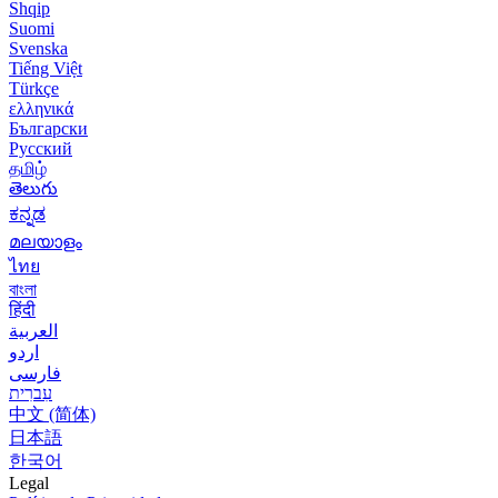
Shqip
Suomi
Svenska
Tiếng Việt
Türkçe
ελληνικά
Български
Русский
தமிழ்
తెలుగు
ಕನ್ನಡ
മലയാളം
ไทย
বাংলা
हिंदी
العربية
اردو
فارسی
עִברִית
中文 (简体)
日本語
한국어
Legal