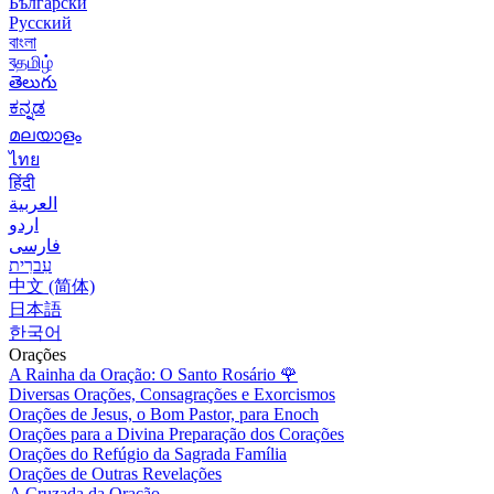
Български
Русский
বাংলা
বதமிழ்
తెలుగు
ಕನ್ನಡ
മലയാളം
ไทย
हिंदी
العربية
اردو
فارسی
עִברִית
中文 (简体)
日本語
한국어
Orações
A Rainha da Oração: O Santo Rosário
🌹
Diversas Orações, Consagrações e Exorcismos
Orações de Jesus, o Bom Pastor, para Enoch
Orações para a Divina Preparação dos Corações
Orações do Refúgio da Sagrada Família
Orações de Outras Revelações
A Cruzada da Oração