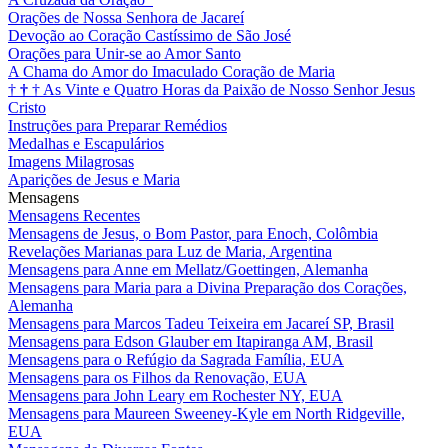
Orações de Nossa Senhora de Jacareí
Devoção ao Coração Castíssimo de São José
Orações para Unir-se ao Amor Santo
A Chama do Amor do Imaculado Coração de Maria
†
†
†
As Vinte e Quatro Horas da Paixão de Nosso Senhor Jesus
Cristo
Instruções para Preparar Remédios
Medalhas e Escapulários
Imagens Milagrosas
Aparições de Jesus e Maria
Mensagens
Mensagens Recentes
Mensagens de Jesus, o Bom Pastor, para Enoch, Colômbia
Revelações Marianas para Luz de Maria, Argentina
Mensagens para Anne em Mellatz/Goettingen, Alemanha
Mensagens para Maria para a Divina Preparação dos Corações,
Alemanha
Mensagens para Marcos Tadeu Teixeira em Jacareí SP, Brasil
Mensagens para Edson Glauber em Itapiranga AM, Brasil
Mensagens para o Refúgio da Sagrada Família, EUA
Mensagens para os Filhos da Renovação, EUA
Mensagens para John Leary em Rochester NY, EUA
Mensagens para Maureen Sweeney-Kyle em North Ridgeville,
EUA