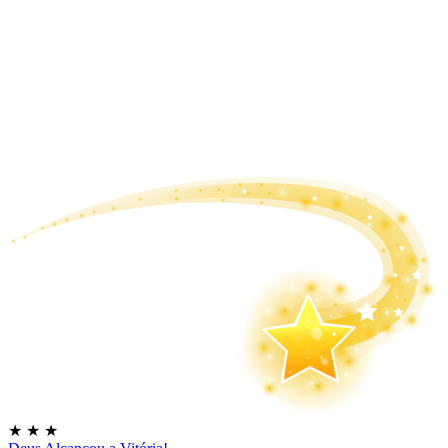
★
★
★