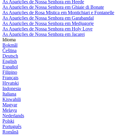
As Aparições de Nossa Senhora em Heede
As Aparições de Nossa Senhora em Ghiaie di Bonate
As Aparições de Rosa Mistica em Montichiari e Fontanelle
As Aparições de Nossa Senhora em Garabandal
As Aparições de Nossa Senhora em Medjugorje
As Aparições de Nossa Senhora em Holy Love
As Aparições de Nossa Senhora em Jacarei
Idioma
Bokmål
Čeština
Deutsch
English
Español
Filipino
Français
Hrvatski
Indonesia
Italiana
Kiswahili
Magyar
Melayu
Nederlands
Polski
Português
Română