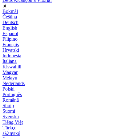
Deus Alcançou a Vitória!
pt
Bokmål
Čeština
Deutsch
English
Español
Filipino
Français
Hrvatski
Indonesia
Italiana
Kiswahili
Magyar
Melayu
Nederlands
Polski
Português
Română
Shqip
Suomi
Svenska
Tiếng Việt
Türkçe
ελληνικά