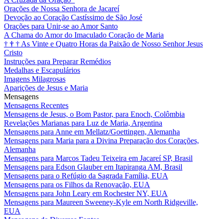
Orações de Nossa Senhora de Jacareí
Devoção ao Coração Castíssimo de São José
Orações para Unir-se ao Amor Santo
A Chama do Amor do Imaculado Coração de Maria
†
†
†
As Vinte e Quatro Horas da Paixão de Nosso Senhor Jesus
Cristo
Instruções para Preparar Remédios
Medalhas e Escapulários
Imagens Milagrosas
Aparições de Jesus e Maria
Mensagens
Mensagens Recentes
Mensagens de Jesus, o Bom Pastor, para Enoch, Colômbia
Revelações Marianas para Luz de Maria, Argentina
Mensagens para Anne em Mellatz/Goettingen, Alemanha
Mensagens para Maria para a Divina Preparação dos Corações,
Alemanha
Mensagens para Marcos Tadeu Teixeira em Jacareí SP, Brasil
Mensagens para Edson Glauber em Itapiranga AM, Brasil
Mensagens para o Refúgio da Sagrada Família, EUA
Mensagens para os Filhos da Renovação, EUA
Mensagens para John Leary em Rochester NY, EUA
Mensagens para Maureen Sweeney-Kyle em North Ridgeville,
EUA