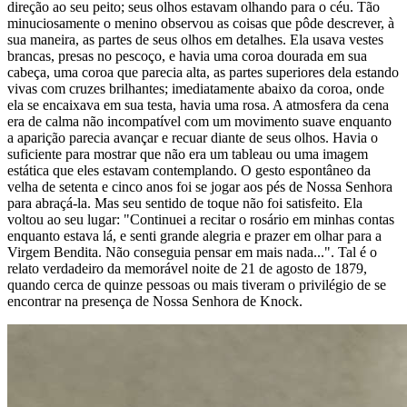
direção ao seu peito; seus olhos estavam olhando para o céu. Tão
minuciosamente o menino observou as coisas que pôde descrever, à
sua maneira, as partes de seus olhos em detalhes. Ela usava vestes
brancas, presas no pescoço, e havia uma coroa dourada em sua
cabeça, uma coroa que parecia alta, as partes superiores dela estando
vivas com cruzes brilhantes; imediatamente abaixo da coroa, onde
ela se encaixava em sua testa, havia uma rosa. A atmosfera da cena
era de calma não incompatível com um movimento suave enquanto
a aparição parecia avançar e recuar diante de seus olhos. Havia o
suficiente para mostrar que não era um tableau ou uma imagem
estática que eles estavam contemplando. O gesto espontâneo da
velha de setenta e cinco anos foi se jogar aos pés de Nossa Senhora
para abraçá-la. Mas seu sentido de toque não foi satisfeito. Ela
voltou ao seu lugar: "Continuei a recitar o rosário em minhas contas
enquanto estava lá, e senti grande alegria e prazer em olhar para a
Virgem Bendita. Não conseguia pensar em mais nada...". Tal é o
relato verdadeiro da memorável noite de 21 de agosto de 1879,
quando cerca de quinze pessoas ou mais tiveram o privilégio de se
encontrar na presença de Nossa Senhora de Knock.