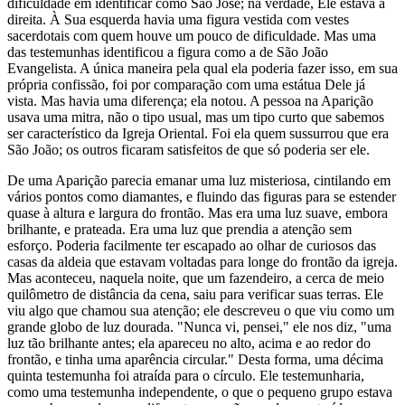
dificuldade em identificar como São José; na verdade, Ele estava à
direita. À Sua esquerda havia uma figura vestida com vestes
sacerdotais com quem houve um pouco de dificuldade. Mas uma
das testemunhas identificou a figura como a de São João
Evangelista. A única maneira pela qual ela poderia fazer isso, em sua
própria confissão, foi por comparação com uma estátua Dele já
vista. Mas havia uma diferença; ela notou. A pessoa na Aparição
usava uma mitra, não o tipo usual, mas um tipo curto que sabemos
ser característico da Igreja Oriental. Foi ela quem sussurrou que era
São João; os outros ficaram satisfeitos de que só poderia ser ele.
De uma Aparição parecia emanar uma luz misteriosa, cintilando em
vários pontos como diamantes, e fluindo das figuras para se estender
quase à altura e largura do frontão. Mas era uma luz suave, embora
brilhante, e prateada. Era uma luz que prendia a atenção sem
esforço. Poderia facilmente ter escapado ao olhar de curiosos das
casas da aldeia que estavam voltadas para longe do frontão da igreja.
Mas aconteceu, naquela noite, que um fazendeiro, a cerca de meio
quilômetro de distância da cena, saiu para verificar suas terras. Ele
viu algo que chamou sua atenção; ele descreveu o que viu como um
grande globo de luz dourada. "Nunca vi, pensei," ele nos diz, "uma
luz tão brilhante antes; ela apareceu no alto, acima e ao redor do
frontão, e tinha uma aparência circular." Desta forma, uma décima
quinta testemunha foi atraída para o círculo. Ele testemunharia,
como uma testemunha independente, o que o pequeno grupo estava