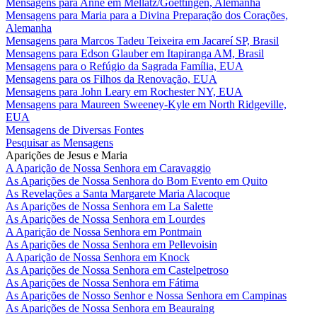
Mensagens para Anne em Mellatz/Goettingen, Alemanha
Mensagens para Maria para a Divina Preparação dos Corações,
Alemanha
Mensagens para Marcos Tadeu Teixeira em Jacareí SP, Brasil
Mensagens para Edson Glauber em Itapiranga AM, Brasil
Mensagens para o Refúgio da Sagrada Família, EUA
Mensagens para os Filhos da Renovação, EUA
Mensagens para John Leary em Rochester NY, EUA
Mensagens para Maureen Sweeney-Kyle em North Ridgeville,
EUA
Mensagens de Diversas Fontes
Pesquisar as Mensagens
Aparições de Jesus e Maria
A Aparição de Nossa Senhora em Caravaggio
As Aparições de Nossa Senhora do Bom Evento em Quito
As Revelações a Santa Margarete Maria Alacoque
As Aparições de Nossa Senhora em La Salette
As Aparições de Nossa Senhora em Lourdes
A Aparição de Nossa Senhora em Pontmain
As Aparições de Nossa Senhora em Pellevoisin
A Aparição de Nossa Senhora em Knock
As Aparições de Nossa Senhora em Castelpetroso
As Aparições de Nossa Senhora em Fátima
As Aparições de Nosso Senhor e Nossa Senhora em Campinas
As Aparições de Nossa Senhora em Beauraing