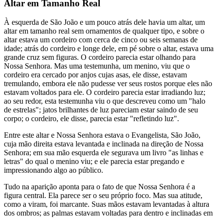
Altar em Tamanho Real
À esquerda de São João e um pouco atrás dele havia um altar, um
altar em tamanho real sem ornamentos de qualquer tipo, e sobre o
altar estava um cordeiro com cerca de cinco ou seis semanas de
idade; atrás do cordeiro e longe dele, em pé sobre o altar, estava uma
grande cruz sem figuras. O cordeiro parecia estar olhando para
Nossa Senhora. Mas uma testemunha, um menino, viu que o
cordeiro era cercado por anjos cujas asas, ele disse, estavam
tremulando, embora ele não pudesse ver seus rostos porque eles não
estavam voltados para ele. O cordeiro parecia estar irradiando luz;
ao seu redor, esta testemunha viu o que descreveu como um "halo
de estrelas"; jatos brilhantes de luz pareciam estar saindo de seu
corpo; o cordeiro, ele disse, parecia estar "refletindo luz".
Entre este altar e Nossa Senhora estava o Evangelista, São João,
cuja mão direita estava levantada e inclinada na direção de Nossa
Senhora; em sua mão esquerda ele segurava um livro "as linhas e
letras" do qual o menino viu; e ele parecia estar pregando e
impressionando algo ao público.
Tudo na aparição aponta para o fato de que Nossa Senhora é a
figura central. Ela parece ser o seu próprio foco. Mas sua atitude,
como a viram, foi marcante. Suas mãos estavam levantadas à altura
dos ombros; as palmas estavam voltadas para dentro e inclinadas em