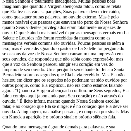
Nossa Senhora é totalmente inadequada. Muitas pessoas boas
imaginam que quando a Virgem abençoada falou, como se relata
que Ela fez nas várias aparições, Suas palavras devem ter caído,
como quaisquer outras palavras, no ouvido externo. Mas é pelo
menos notável que pessoas que estavam tão perto de Nossa Senhora
quanto Seus videntes privilegiados eram totalmente incapazes de
ouvir. O que é ainda mais notável é que as mensagens verbais em La
Salette e Lourdes não foram recebidas da maneira como as
mensagens verbais comuns são ouvidas. Poucas pessoas se atêm a
isso, mas é verdade. Quando o pastor de La Salette foi perguntado
se os sons da voz de Nossa Senhora causaram uma impressão em
seus ouvidos, ele respondeu que não sabia como expressá-lo; mas
que a voz da Senhora pareceu atingir seu coração em vez do
tímpano de seu ouvido. Uma pergunta semelhante foi feita a Santa
Bernadette sobre os segredos que Ela havia recebido. Mas Ela não
hesitou em dizer que os segredos não poderiam ter sido ouvidos por
outros porque, como Ela explicou, não era como estamos falando
agora. "Quando a Virgem abençoada confiou-me Seus segredos, Ela
falou comigo aqui (apontando para Seu coração) e não através do
ouvido." É lícito inferir, mesmo quando Nossa Senhora escolhe
falar, é ao coração que Ela se dirige; e é no coração que Ela deve ser
ouvida. A linguagem, na análise passada, é composta por sinais. Mas
em Knock a aparição é o próprio sinal; o próprio silêncio fala.
Quando uma mensagem é grande demais para palavras, e sua