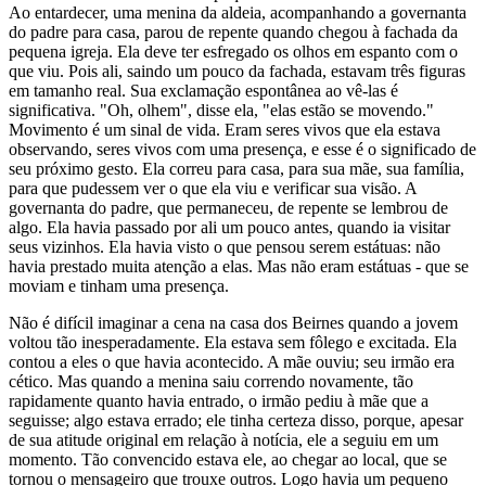
Ao entardecer, uma menina da aldeia, acompanhando a governanta
do padre para casa, parou de repente quando chegou à fachada da
pequena igreja. Ela deve ter esfregado os olhos em espanto com o
que viu. Pois ali, saindo um pouco da fachada, estavam três figuras
em tamanho real. Sua exclamação espontânea ao vê-las é
significativa. "Oh, olhem", disse ela, "elas estão se movendo."
Movimento é um sinal de vida. Eram seres vivos que ela estava
observando, seres vivos com uma presença, e esse é o significado de
seu próximo gesto. Ela correu para casa, para sua mãe, sua família,
para que pudessem ver o que ela viu e verificar sua visão. A
governanta do padre, que permaneceu, de repente se lembrou de
algo. Ela havia passado por ali um pouco antes, quando ia visitar
seus vizinhos. Ela havia visto o que pensou serem estátuas: não
havia prestado muita atenção a elas. Mas não eram estátuas - que se
moviam e tinham uma presença.
Não é difícil imaginar a cena na casa dos Beirnes quando a jovem
voltou tão inesperadamente. Ela estava sem fôlego e excitada. Ela
contou a eles o que havia acontecido. A mãe ouviu; seu irmão era
cético. Mas quando a menina saiu correndo novamente, tão
rapidamente quanto havia entrado, o irmão pediu à mãe que a
seguisse; algo estava errado; ele tinha certeza disso, porque, apesar
de sua atitude original em relação à notícia, ele a seguiu em um
momento. Tão convencido estava ele, ao chegar ao local, que se
tornou o mensageiro que trouxe outros. Logo havia um pequeno