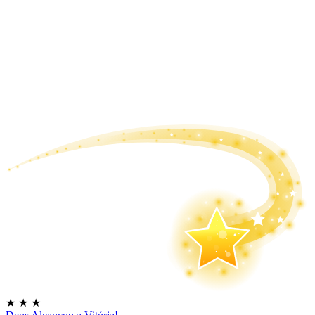
★
★
★