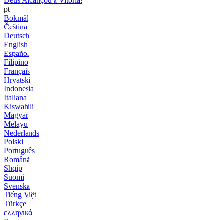
Deus Alcançou a Vitória!
pt
Bokmål
Čeština
Deutsch
English
Español
Filipino
Français
Hrvatski
Indonesia
Italiana
Kiswahili
Magyar
Melayu
Nederlands
Polski
Português
Română
Shqip
Suomi
Svenska
Tiếng Việt
Türkçe
ελληνικά