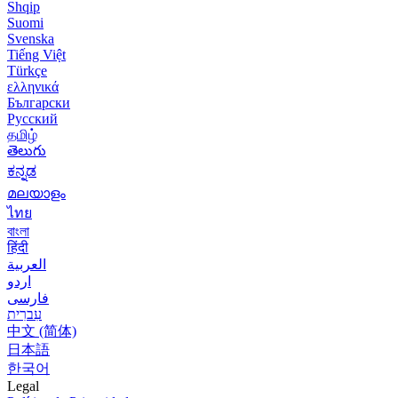
Shqip
Suomi
Svenska
Tiếng Việt
Türkçe
ελληνικά
Български
Русский
தமிழ்
తెలుగు
ಕನ್ನಡ
മലയാളം
ไทย
বাংলা
हिंदी
العربية
اردو
فارسی
עִברִית
中文 (简体)
日本語
한국어
Legal