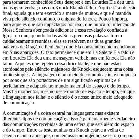
para tornarem conhecidos Seus desejos; e em Lourdes Ela deu uma
mensagem verbal; mas em Knock Ela não falou. Aqui está a objeção
final, aquela que tem exercido a mente de muitos, e que é mantida
viva pelo silêncio contínuo, o enigma de Knock. Pouco importa,
para aqueles que são impactados por isso, que nunca foi intenção de
Nossa Senhora abençoada adicionar a essa revelação confiada à
Igreja ou que, quando todas as Suas preciosas palavras forem
cuidadosamente reunidas, elas se resolvem nas duas grandes
palavras de Oração e Penitência que Ela constantemente mencionou
em Suas aparições. O fato permanece que em La Salette Ela falou e
em Lourdes Ela deu uma mensagem verbal; mas em Knock Ela não
falou. Aqueles que repetem essa dificuldade, e que não estão
atordoados pelo silêncio majestoso de Knock, esquecem uma coisa
muito simples. A linguagem é um meio de comunicação; é composta
por sons que são portadores de um significado espiritual; e é
perfeitamente adaptada ao mundo material do espaço e do tempo.
Mas há momentos, mesmo neste mundo de espaço e tempo, em que
a linguagem nos falha; e o silêncio é o nosso único meio adequado
de comunicação.
A comunicação é a coisa central na linguagem; mas existem
diferentes tipos de comunicação; e isso é particularmente verdadeiro
das comunicações recebidas de uma esfera que está além do espaço
e do tempo. Entre as testemunhas em Knock estava a velha de
setenta e cinco anos que, com entusiasmo ingênuo, se esforçou para