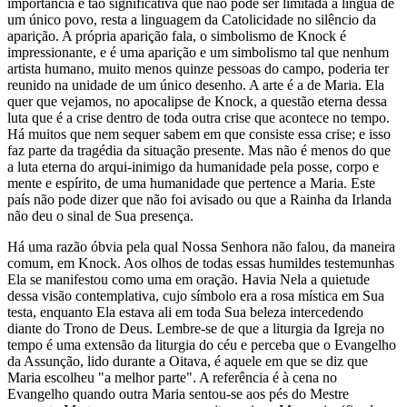
importância é tão significativa que não pode ser limitada à língua de
um único povo, resta a linguagem da Catolicidade no silêncio da
aparição. A própria aparição fala, o simbolismo de Knock é
impressionante, e é uma aparição e um simbolismo tal que nenhum
artista humano, muito menos quinze pessoas do campo, poderia ter
reunido na unidade de um único desenho. A arte é a de Maria. Ela
quer que vejamos, no apocalipse de Knock, a questão eterna dessa
luta que é a crise dentro de toda outra crise que acontece no tempo.
Há muitos que nem sequer sabem em que consiste essa crise; e isso
faz parte da tragédia da situação presente. Mas não é menos do que
a luta eterna do arqui-inimigo da humanidade pela posse, corpo e
mente e espírito, de uma humanidade que pertence a Maria. Este
país não pode dizer que não foi avisado ou que a Rainha da Irlanda
não deu o sinal de Sua presença.
Há uma razão óbvia pela qual Nossa Senhora não falou, da maneira
comum, em Knock. Aos olhos de todas essas humildes testemunhas
Ela se manifestou como uma em oração. Havia Nela a quietude
dessa visão contemplativa, cujo símbolo era a rosa mística em Sua
testa, enquanto Ela estava ali em toda Sua beleza intercedendo
diante do Trono de Deus. Lembre-se de que a liturgia da Igreja no
tempo é uma extensão da liturgia do céu e perceba que o Evangelho
da Assunção, lido durante a Oitava, é aquele em que se diz que
Maria escolheu "a melhor parte". A referência é à cena no
Evangelho quando outra Maria sentou-se aos pés do Mestre