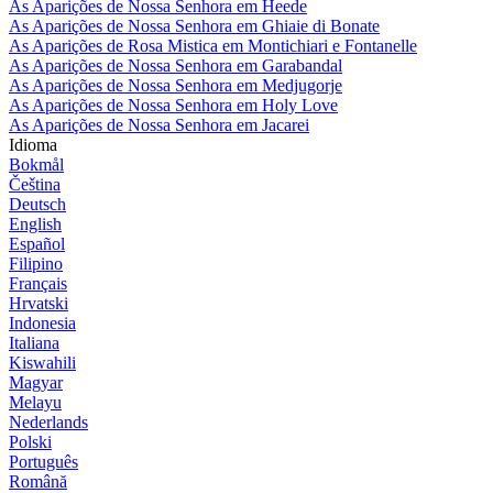
As Aparições de Nossa Senhora em Heede
As Aparições de Nossa Senhora em Ghiaie di Bonate
As Aparições de Rosa Mistica em Montichiari e Fontanelle
As Aparições de Nossa Senhora em Garabandal
As Aparições de Nossa Senhora em Medjugorje
As Aparições de Nossa Senhora em Holy Love
As Aparições de Nossa Senhora em Jacarei
Idioma
Bokmål
Čeština
Deutsch
English
Español
Filipino
Français
Hrvatski
Indonesia
Italiana
Kiswahili
Magyar
Melayu
Nederlands
Polski
Português
Română