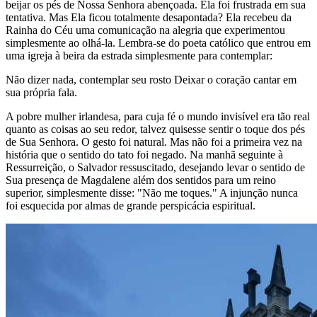
beijar os pés de Nossa Senhora abençoada. Ela foi frustrada em sua
tentativa. Mas Ela ficou totalmente desapontada? Ela recebeu da
Rainha do Céu uma comunicação na alegria que experimentou
simplesmente ao olhá-la. Lembra-se do poeta católico que entrou em
uma igreja à beira da estrada simplesmente para contemplar:
Não dizer nada, contemplar seu rosto Deixar o coração cantar em
sua própria fala.
A pobre mulher irlandesa, para cuja fé o mundo invisível era tão real
quanto as coisas ao seu redor, talvez quisesse sentir o toque dos pés
de Sua Senhora. O gesto foi natural. Mas não foi a primeira vez na
história que o sentido do tato foi negado. Na manhã seguinte à
Ressurreição, o Salvador ressuscitado, desejando levar o sentido de
Sua presença de Magdalene além dos sentidos para um reino
superior, simplesmente disse: "Não me toques." A injunção nunca
foi esquecida por almas de grande perspicácia espiritual.