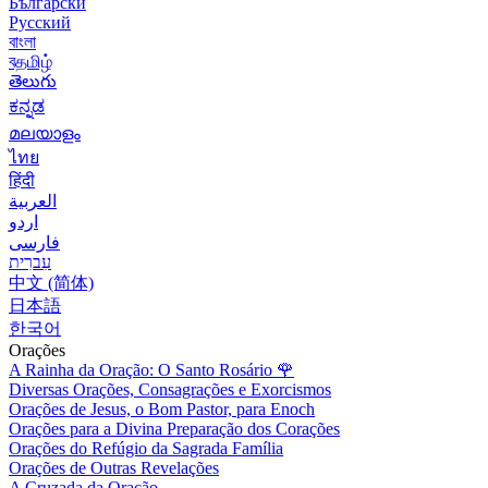
Български
Русский
বাংলা
বதமிழ்
తెలుగు
ಕನ್ನಡ
മലയാളം
ไทย
हिंदी
العربية
اردو
فارسی
עִברִית
中文 (简体)
日本語
한국어
Orações
A Rainha da Oração: O Santo Rosário
🌹
Diversas Orações, Consagrações e Exorcismos
Orações de Jesus, o Bom Pastor, para Enoch
Orações para a Divina Preparação dos Corações
Orações do Refúgio da Sagrada Família
Orações de Outras Revelações
A Cruzada da Oração