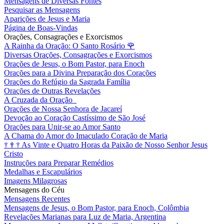
Mensagens de Diversas Fontes
Pesquisar as Mensagens
Aparições de Jesus e Maria
Página de Boas-Vindas
Orações, Consagrações e Exorcismos
A Rainha da Oração: O Santo Rosário
🌹
Diversas Orações, Consagrações e Exorcismos
Orações de Jesus, o Bom Pastor, para Enoch
Orações para a Divina Preparação dos Corações
Orações do Refúgio da Sagrada Família
Orações de Outras Revelações
A Cruzada da Oração
Orações de Nossa Senhora de Jacareí
Devoção ao Coração Castíssimo de São José
Orações para Unir-se ao Amor Santo
A Chama do Amor do Imaculado Coração de Maria
†
†
†
As Vinte e Quatro Horas da Paixão de Nosso Senhor Jesus
Cristo
Instruções para Preparar Remédios
Medalhas e Escapulários
Imagens Milagrosas
Mensagens do Céu
Mensagens Recentes
Mensagens de Jesus, o Bom Pastor, para Enoch, Colômbia
Revelações Marianas para Luz de Maria, Argentina