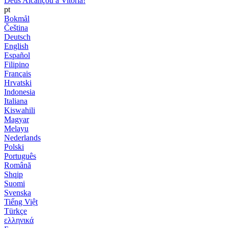
Deus Alcançou a Vitória!
pt
Bokmål
Čeština
Deutsch
English
Español
Filipino
Français
Hrvatski
Indonesia
Italiana
Kiswahili
Magyar
Melayu
Nederlands
Polski
Português
Română
Shqip
Suomi
Svenska
Tiếng Việt
Türkçe
ελληνικά