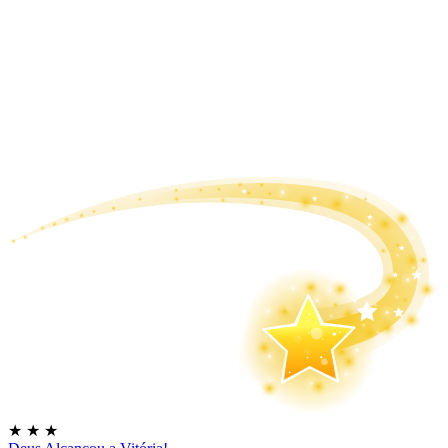
★
★
★