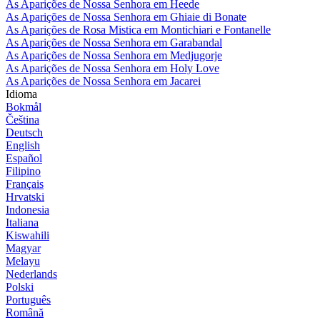
As Aparições de Nossa Senhora em Heede
As Aparições de Nossa Senhora em Ghiaie di Bonate
As Aparições de Rosa Mistica em Montichiari e Fontanelle
As Aparições de Nossa Senhora em Garabandal
As Aparições de Nossa Senhora em Medjugorje
As Aparições de Nossa Senhora em Holy Love
As Aparições de Nossa Senhora em Jacarei
Idioma
Bokmål
Čeština
Deutsch
English
Español
Filipino
Français
Hrvatski
Indonesia
Italiana
Kiswahili
Magyar
Melayu
Nederlands
Polski
Português
Română