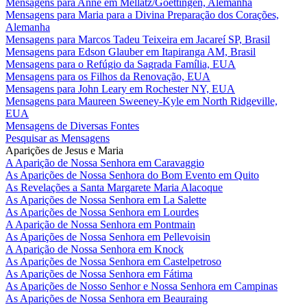
Mensagens para Anne em Mellatz/Goettingen, Alemanha
Mensagens para Maria para a Divina Preparação dos Corações,
Alemanha
Mensagens para Marcos Tadeu Teixeira em Jacareí SP, Brasil
Mensagens para Edson Glauber em Itapiranga AM, Brasil
Mensagens para o Refúgio da Sagrada Família, EUA
Mensagens para os Filhos da Renovação, EUA
Mensagens para John Leary em Rochester NY, EUA
Mensagens para Maureen Sweeney-Kyle em North Ridgeville,
EUA
Mensagens de Diversas Fontes
Pesquisar as Mensagens
Aparições de Jesus e Maria
A Aparição de Nossa Senhora em Caravaggio
As Aparições de Nossa Senhora do Bom Evento em Quito
As Revelações a Santa Margarete Maria Alacoque
As Aparições de Nossa Senhora em La Salette
As Aparições de Nossa Senhora em Lourdes
A Aparição de Nossa Senhora em Pontmain
As Aparições de Nossa Senhora em Pellevoisin
A Aparição de Nossa Senhora em Knock
As Aparições de Nossa Senhora em Castelpetroso
As Aparições de Nossa Senhora em Fátima
As Aparições de Nosso Senhor e Nossa Senhora em Campinas
As Aparições de Nossa Senhora em Beauraing