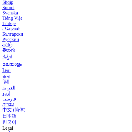
Shqip
Suomi
Svenska
Tiếng Việt
Türkçe
ελληνικά
Български
Русский
தமிழ்
తెలుగు
ಕನ್ನಡ
മലയാളം
ไทย
বাংলা
हिंदी
العربية
اردو
فارسی
עִברִית
中文 (简体)
日本語
한국어
Legal