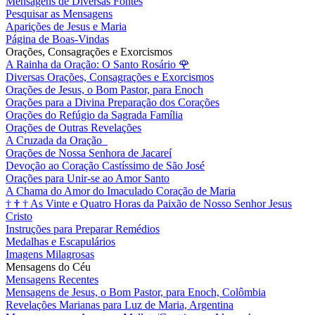
Mensagens de Diversas Fontes
Pesquisar as Mensagens
Aparições de Jesus e Maria
Página de Boas-Vindas
Orações, Consagrações e Exorcismos
A Rainha da Oração: O Santo Rosário
🌹
Diversas Orações, Consagrações e Exorcismos
Orações de Jesus, o Bom Pastor, para Enoch
Orações para a Divina Preparação dos Corações
Orações do Refúgio da Sagrada Família
Orações de Outras Revelações
A Cruzada da Oração
Orações de Nossa Senhora de Jacareí
Devoção ao Coração Castíssimo de São José
Orações para Unir-se ao Amor Santo
A Chama do Amor do Imaculado Coração de Maria
†
†
†
As Vinte e Quatro Horas da Paixão de Nosso Senhor Jesus
Cristo
Instruções para Preparar Remédios
Medalhas e Escapulários
Imagens Milagrosas
Mensagens do Céu
Mensagens Recentes
Mensagens de Jesus, o Bom Pastor, para Enoch, Colômbia
Revelações Marianas para Luz de Maria, Argentina