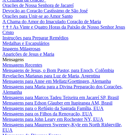
Orações de Nossa Senhora de Jacareí
Devoção ao Coração Castíssimo de São José
Orações para Unir-se ao Amor Santo
A Chama do Amor do Imaculado Coração de Maria
†
†
†
As Vinte e Quatro Horas da Paixão de Nosso Senhor Jesus
Cristo
Instruções para Preparar Remédios
Medalhas e Escapulários
Imagens Milagrosas
Aparições de Jesus e Maria
Mensagens
Mensagens Recentes
Mensagens de Jesus, o Bom Pastor, para Enoch, Colômbia
Revelações Marianas para Luz de Maria, Argentina
Mensagens para Anne em Mellatz/Goettingen, Alemanha
Mensagens para Maria para a Divina Preparação dos Corações,
Alemanha
Mensagens para Marcos Tadeu Teixeira em Jacareí SP, Brasil
Mensagens para Edson Glauber em Itapiranga AM, Brasil
Mensagens para o Refúgio da Sagrada Família, EUA
Mensagens para os Filhos da Renovação, EUA
Mensagens para John Leary em Rochester NY, EUA
Mensagens para Maureen Sweeney-Kyle em North Ridgeville,
EUA