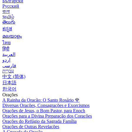
Български
Русский
বাংলা
বதமிழ்
తెలుగు
ಕನ್ನಡ
മലയാളം
ไทย
हिंदी
العربية
اردو
فارسی
עִברִית
中文 (简体)
日本語
한국어
Orações
A Rainha da Oração: O Santo Rosário
🌹
Diversas Orações, Consagrações e Exorcismos
Orações de Jesus, o Bom Pastor, para Enoch
Orações para a Divina Preparação dos Corações
Orações do Refúgio da Sagrada Família
Orações de Outras Revelações
A Cruzada da Oração