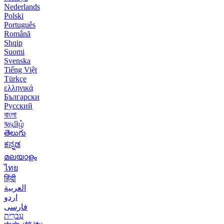
Nederlands
Polski
Português
Română
Shqip
Suomi
Svenska
Tiếng Việt
Türkçe
ελληνικά
Български
Русский
বাংলা
বதமிழ்
తెలుగు
ಕನ್ನಡ
മലയാളം
ไทย
हिंदी
العربية
اردو
فارسی
עִברִית