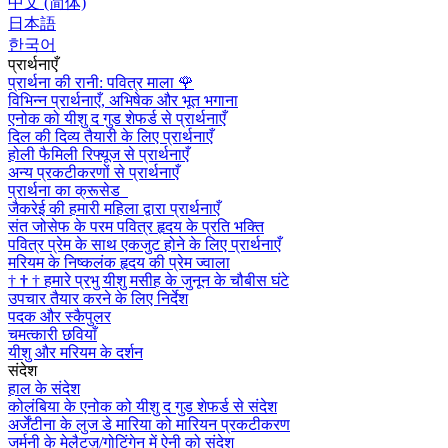
中文 (简体)
日本語
한국어
प्रार्थनाएँ
प्रार्थना की रानी: पवित्र माला
🌹
विभिन्न प्रार्थनाएँ, अभिषेक और भूत भगाना
एनोक को यीशु द गुड शेफर्ड से प्रार्थनाएँ
दिल की दिव्य तैयारी के लिए प्रार्थनाएँ
होली फैमिली रिफ्यूज से प्रार्थनाएँ
अन्य प्रकटीकरणों से प्रार्थनाएँ
प्रार्थना का क्रूसेड
जैकरेई की हमारी महिला द्वारा प्रार्थनाएँ
संत जोसेफ के परम पवित्र हृदय के प्रति भक्ति
पवित्र प्रेम के साथ एकजुट होने के लिए प्रार्थनाएँ
मरियम के निष्कलंक हृदय की प्रेम ज्वाला
†
†
†
हमारे प्रभु यीशु मसीह के जुनून के चौबीस घंटे
उपचार तैयार करने के लिए निर्देश
पदक और स्कैपुलर
चमत्कारी छवियाँ
यीशु और मरियम के दर्शन
संदेश
हाल के संदेश
कोलंबिया के एनोक को यीशु द गुड शेफर्ड से संदेश
अर्जेंटीना के लुज डे मारिया को मारियन प्रकटीकरण
जर्मनी के मेलैट्ज़/गोटिंगेन में ऐनी को संदेश