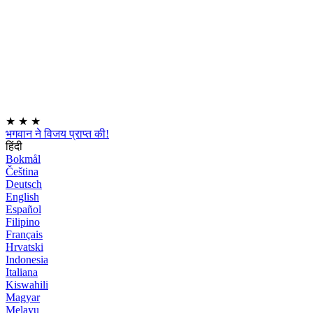
★
★
★
भगवान ने विजय प्राप्त की!
हिंदी
Bokmål
Čeština
Deutsch
English
Español
Filipino
Français
Hrvatski
Indonesia
Italiana
Kiswahili
Magyar
Melayu