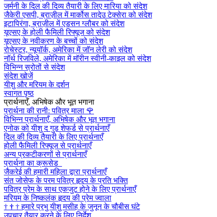
जर्मनी के दिल की दिव्य तैयारी के लिए मारिया को संदेश
जैकेरी एसपी, ब्राज़ील में मार्कोस तादेउ टेक्सेरा को संदेश
इटापिरंगा, ब्राज़ील में एडसन ग्लौबर को संदेश
यूएसए के होली फैमिली रिफ्यूज को संदेश
यूएसए के नवीकरण के बच्चों को संदेश
रोचेस्टर, न्यूयॉर्क, अमेरिका में जॉन लेरी को संदेश
नॉर्थ रिजविले, अमेरिका में मॉरीन स्वीनी-काइल को संदेश
विभिन्न स्रोतों से संदेश
संदेश खोजें
यीशु और मरियम के दर्शन
स्वागत पृष्ठ
प्रार्थनाएँ, अभिषेक और भूत भगाना
प्रार्थना की रानी: पवित्र माला
🌹
विभिन्न प्रार्थनाएँ, अभिषेक और भूत भगाना
एनोक को यीशु द गुड शेफर्ड से प्रार्थनाएँ
दिल की दिव्य तैयारी के लिए प्रार्थनाएँ
होली फैमिली रिफ्यूज से प्रार्थनाएँ
अन्य प्रकटीकरणों से प्रार्थनाएँ
प्रार्थना का क्रूसेड
जैकरेई की हमारी महिला द्वारा प्रार्थनाएँ
संत जोसेफ के परम पवित्र हृदय के प्रति भक्ति
पवित्र प्रेम के साथ एकजुट होने के लिए प्रार्थनाएँ
मरियम के निष्कलंक हृदय की प्रेम ज्वाला
†
†
†
हमारे प्रभु यीशु मसीह के जुनून के चौबीस घंटे
उपचार तैयार करने के लिए निर्देश