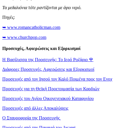
Τα μεδαλιόνια τότε ραντίζονται με άγιο νερό.
Πηγές:
➥ www.romancatholicman.com
➥ www.churchpop.com
Προσευχές, Αφιερώσεις και Εξορκισμοί
Η Βασίλισσα της Προσευχής: Το Ιερό Ροζάριο
🌹
Διάφορες Προσευχές, Αφιερώσεις και Εξορκισμοί
Προσευχές από τον Ιησού τον Καλό Ποιμένα προς τον Ενοχ
Προσευχές για τη Θεϊκή Προετοιμασία των Καρδιών
Προσευχές του Αγίου Οικογενειακού Καταφυγίου
Προσευχές από άλλες Αποκαλύψεις
Ο Σταυροφορία της Προσευχής
Προσευχές από την Παναγιά του Jacarei