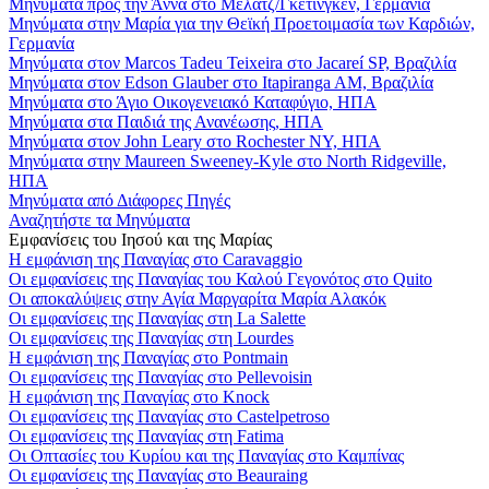
Μηνύματα προς την Άννα στο Μέλατζ/Γκέτινγκεν, Γερμανία
Μηνύματα στην Μαρία για την Θεϊκή Προετοιμασία των Καρδιών,
Γερμανία
Μηνύματα στον Marcos Tadeu Teixeira στο Jacareí SP, Βραζιλία
Μηνύματα στον Edson Glauber στο Itapiranga AM, Βραζιλία
Μηνύματα στο Άγιο Οικογενειακό Καταφύγιο, ΗΠΑ
Μηνύματα στα Παιδιά της Ανανέωσης, ΗΠΑ
Μηνύματα στον John Leary στο Rochester NY, ΗΠΑ
Μηνύματα στην Maureen Sweeney-Kyle στο North Ridgeville,
ΗΠΑ
Μηνύματα από Διάφορες Πηγές
Αναζητήστε τα Μηνύματα
Εμφανίσεις του Ιησού και της Μαρίας
Η εμφάνιση της Παναγίας στο Caravaggio
Οι εμφανίσεις της Παναγίας του Καλού Γεγονότος στο Quito
Οι αποκαλύψεις στην Αγία Μαργαρίτα Μαρία Αλακόκ
Οι εμφανίσεις της Παναγίας στη La Salette
Οι εμφανίσεις της Παναγίας στη Lourdes
Η εμφάνιση της Παναγίας στο Pontmain
Οι εμφανίσεις της Παναγίας στο Pellevoisin
Η εμφάνιση της Παναγίας στο Knock
Οι εμφανίσεις της Παναγίας στο Castelpetroso
Οι εμφανίσεις της Παναγίας στη Fatima
Οι Οπτασίες του Κυρίου και της Παναγίας στο Καμπίνας
Οι εμφανίσεις της Παναγίας στο Beauraing