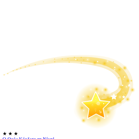
★
★
★