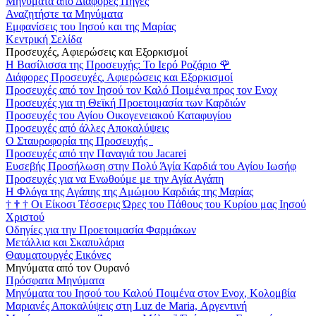
Μηνύματα από Διάφορες Πηγές
Αναζητήστε τα Μηνύματα
Εμφανίσεις του Ιησού και της Μαρίας
Κεντρική Σελίδα
Προσευχές, Αφιερώσεις και Εξορκισμοί
Η Βασίλισσα της Προσευχής: Το Ιερό Ροζάριο
🌹
Διάφορες Προσευχές, Αφιερώσεις και Εξορκισμοί
Προσευχές από τον Ιησού τον Καλό Ποιμένα προς τον Ενοχ
Προσευχές για τη Θεϊκή Προετοιμασία των Καρδιών
Προσευχές του Αγίου Οικογενειακού Καταφυγίου
Προσευχές από άλλες Αποκαλύψεις
Ο Σταυροφορία της Προσευχής
Προσευχές από την Παναγιά του Jacarei
Ευσεβής Προσήλωση στην Πολύ Άγία Καρδιά του Αγίου Ιωσήφ
Προσευχές για να Ενωθούμε με την Αγία Αγάπη
Η Φλόγα της Αγάπης της Αμώμου Καρδιάς της Μαρίας
†
†
†
Οι Είκοσι Τέσσερις Ώρες του Πάθους του Κυρίου μας Ιησού
Χριστού
Οδηγίες για την Προετοιμασία Φαρμάκων
Μετάλλια και Σκαπυλάρια
Θαυματουργές Εικόνες
Μηνύματα από τον Ουρανό
Πρόσφατα Μηνύματα
Μηνύματα του Ιησού του Καλού Ποιμένα στον Ενοχ, Κολομβία
Μαριανές Αποκαλύψεις στη Luz de Maria, Αργεντινή