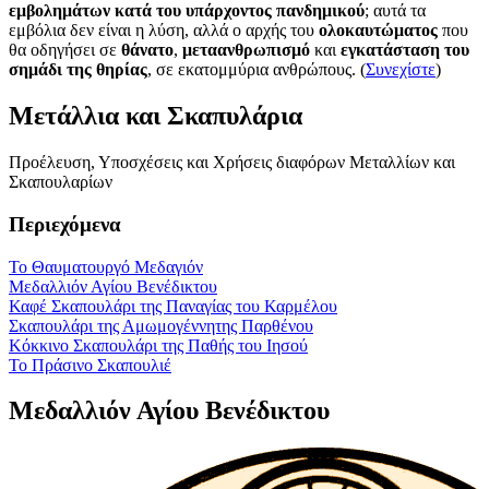
εμβολημάτων κατά του υπάρχοντος πανδημικού
; αυτά τα
εμβόλια δεν είναι η λύση, αλλά ο αρχής του
ολοκαυτώματος
που
θα οδηγήσει σε
θάνατο
,
μεταανθρωπισμό
και
εγκατάσταση του
σημάδι της θηρίας
, σε εκατομμύρια ανθρώπους. (
Συνεχίστε
)
Μετάλλια και Σκαπυλάρια
Προέλευση, Υποσχέσεις και Χρήσεις διαφόρων Μεταλλίων και
Σκαπουλαρίων
Περιεχόμενα
Το Θαυματουργό Μεδαγιόν
Μεδαλλιόν Αγίου Βενέδικτου
Καφέ Σκαπουλάρι της Παναγίας του Καρμέλου
Σκαπουλάρι της Αμωμογέννητης Παρθένου
Κόκκινο Σκαπουλάρι της Παθής του Ιησού
Το Πράσινο Σκαπουλιέ
Μεδαλλιόν Αγίου Βενέδικτου