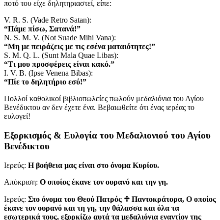
ποτό του είχε δηλητηριαστεί, είπε:
V. R. S. (Vade Retro Satan):
“Πάμε πίσω, Σατανά!”
N. S. M. V. (Not Suade Mihi Vana):
“Μη με πειράζεις με τις εσένα ματαιότητες!”
S. M. Q. L. (Sunt Mala Quae Libas):
“Τι μου προσφέρεις είναι κακό.”
I. V. B. (Ipse Venena Bibas):
“Πίε το δηλητήριο εσύ!”
Πολλοί καθολικοί βιβλιοπωλείες πωλούν μεδαλιόνια του Αγίου
Βενέδικτου αν δεν έχετε ένα. Βεβαιωθείτε ότι ένας ιερέας το
ευλογεί!
Εξορκισμός & Ευλογία του Μεδαλιονιού του Αγίου
Βενέδικτου
Ιερεύς:
Η βοήθεια μας είναι στο όνομα Κυρίου.
Απόκριση:
Ο οποίος έκανε τον ουρανό και την γη.
Ιερεύς:
Στο όνομα του Θεού Πατρός
♱
Παντοκράτορα, Ο οποίος
έκανε τον ουρανό και τη γη, την θάλασσα και όλα τα
εσωτερικά τους, εξορκίζω αυτά τα μεδαλιόνια εναντίον της