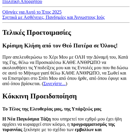
Πολιτική Απορρήτου
Οδηγίες για Αυτό το Έτος 2025
Σχετικά με Ασθένειες, Πανδημίες και Άγνωστους Ιούς
Τελικές Προετοιμασίες
Κρίσιμη Κλήση από τον Θεό Πατέρα σε Όλους!
Πριν απελευθερώσω το Χέρι Μου με ΟΛΗ την Δύναμή του, Κατά
της Γης, θέλω να Προσκαλέσω ΚΑΘΕ ΑΝΘΡΩΠΟ να
ακολουθήσει τις Υποδείξεις μου και τις Εντολές μου που θα δώσω
σε αυτό το Μήνυμα γιατί θέλω ΚΑΘΕ ΑΝΘΡΩΠΟ, να Σωθεί και
να Επιστρέψει στο Σπίτι Μου από όπου ήρθε, από όπου έφυγε και
από όπου βρίσκεται.
(
Συνεχίστε...
)
Κόκκινη Προειδοποίηση
Το Τέλος της Ελευθερίας μας, της Υπάρξεώς μας
Η Νέα Παγκόσμια Τάξη
που υπηρετεί τον εχθρό μου έχει ήδη
αρχίσει να κυριαρχεί στον κόσμο, η
προγραμματισμός της
τυραννίας
ξεκίνησε με το σχέδιο των
εμβολίων και