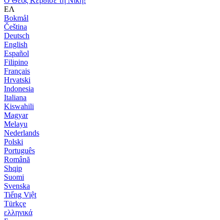
Ο Θεός Κέρδισε τη Νίκη!
ΕΛ
Bokmål
Čeština
Deutsch
English
Español
Filipino
Français
Hrvatski
Indonesia
Italiana
Kiswahili
Magyar
Melayu
Nederlands
Polski
Português
Română
Shqip
Suomi
Svenska
Tiếng Việt
Türkçe
ελληνικά