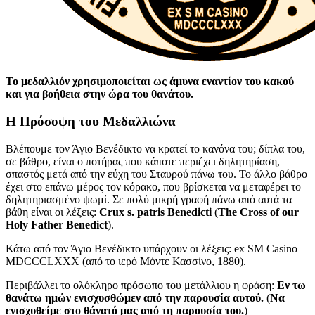
Το μεδαλλιόν χρησιμοποιείται ως άμυνα εναντίον του κακού
και για βοήθεια στην ώρα του θανάτου.
Η Πρόσοψη του Μεδαλλιώνα
Βλέπουμε τον Άγιο Βενέδικτο να κρατεί το κανόνα του; δίπλα του,
σε βάθρο, είναι ο ποτήρας που κάποτε περιέχει δηλητηρίαση,
σπαστός μετά από την εύχη του Σταυρού πάνω του. Το άλλο βάθρο
έχει στο επάνω μέρος τον κόρακο, που βρίσκεται να μεταφέρει το
δηλητηριασμένο ψωμί. Σε πολύ μικρή γραφή πάνω από αυτά τα
βάθη είναι οι λέξεις:
Crux s. patris Benedicti
(
The Cross of our
Holy Father Benedict
).
Κάτω από τον Άγιο Βενέδικτο υπάρχουν οι λέξεις: ex SM Casino
MDCCCLXXX (από το ιερό Μόντε Κασσίνο, 1880).
Περιβάλλει το ολόκληρο πρόσωπο του μετάλλιου η φράση:
Εν τω
θανάτω ημών ενισχυσθώμεν από την παρουσία αυτού.
(
Να
ενισχυθείμε στο θάνατό μας από τη παρουσία του.
)