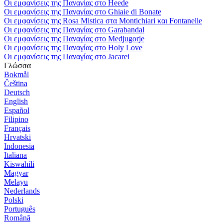
Οι εμφανίσεις της Παναγίας στο Heede
Οι εμφανίσεις της Παναγίας στο Ghiaie di Bonate
Οι εμφανίσεις της Rosa Mistica στα Montichiari και Fontanelle
Οι εμφανίσεις της Παναγίας στο Garabandal
Οι εμφανίσεις της Παναγίας στο Medjugorje
Οι εμφανίσεις της Παναγίας στο Holy Love
Οι εμφανίσεις της Παναγίας στο Jacarei
Γλώσσα
Bokmål
Čeština
Deutsch
English
Español
Filipino
Français
Hrvatski
Indonesia
Italiana
Kiswahili
Magyar
Melayu
Nederlands
Polski
Português
Română