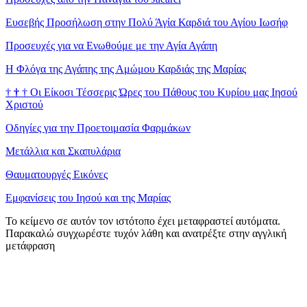
Ευσεβής Προσήλωση στην Πολύ Άγία Καρδιά του Αγίου Ιωσήφ
Προσευχές για να Ενωθούμε με την Αγία Αγάπη
Η Φλόγα της Αγάπης της Αμώμου Καρδιάς της Μαρίας
†
†
†
Οι Είκοσι Τέσσερις Ώρες του Πάθους του Κυρίου μας Ιησού
Χριστού
Οδηγίες για την Προετοιμασία Φαρμάκων
Μετάλλια και Σκαπυλάρια
Θαυματουργές Εικόνες
Εμφανίσεις του Ιησού και της Μαρίας
Το κείμενο σε αυτόν τον ιστότοπο έχει μεταφραστεί αυτόματα.
Παρακαλώ συγχωρέστε τυχόν λάθη και ανατρέξτε στην αγγλική
μετάφραση