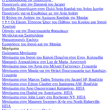
Προσευχές από την Παναγιά του Jacarei
Ευσεβής Προσήλωση στην Πολύ Άγία Καρδιά του Αγίου Ιωσήφ
Προσευχές για να Ενωθούμε με την Αγία Αγάπη
Η Φλόγα της Αγάπης της Αμώμου Καρδιάς της Μαρίας
†
†
†
Οι Είκοσι Τέσσερις Ώρες του Πάθους του Κυρίου μας Ιησού
Χριστού
Οδηγίες για την Προετοιμασία Φαρμάκων
Μετάλλια και Σκαπυλάρια
Θαυματουργές Εικόνες
Εμφανίσεις του Ιησού και της Μαρίας
Μηνύματα
Πρόσφατα Μηνύματα
Μηνύματα του Ιησού του Καλού Ποιμένα στον Ενοχ, Κολομβία
Μαριανές Αποκαλύψεις στη Luz de Maria, Αργεντινή
Μηνύματα προς την Άννα στο Μέλατζ/Γκέτινγκεν, Γερμανία
Μηνύματα στην Μαρία για την Θεϊκή Προετοιμασία των Καρδιών,
Γερμανία
Μηνύματα στον Marcos Tadeu Teixeira στο Jacareí SP, Βραζιλία
Μηνύματα στον Edson Glauber στο Itapiranga AM, Βραζιλία
Μηνύματα στο Άγιο Οικογενειακό Καταφύγιο, ΗΠΑ
Μηνύματα στα Παιδιά της Ανανέωσης, ΗΠΑ
Μηνύματα στον John Leary στο Rochester NY, ΗΠΑ
Μηνύματα στην Maureen Sweeney-Kyle στο North Ridgeville,
ΗΠΑ