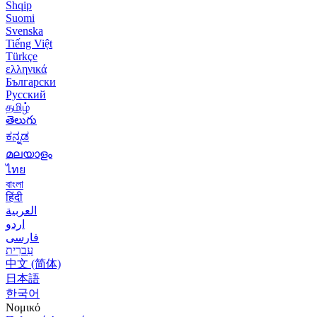
Shqip
Suomi
Svenska
Tiếng Việt
Türkçe
ελληνικά
Български
Русский
தமிழ்
తెలుగు
ಕನ್ನಡ
മലയാളം
ไทย
বাংলা
हिंदी
العربية
اردو
فارسی
עִברִית
中文 (简体)
日本語
한국어
Νομικό