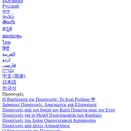
Български
Русский
বাংলা
বதமிழ்
తెలుగు
ಕನ್ನಡ
മലയാളം
ไทย
हिंदी
العربية
اردو
فارسی
עִברִית
中文 (简体)
日本語
한국어
Προσευχές
Η Βασίλισσα της Προσευχής: Το Ιερό Ροζάριο
🌹
Διάφορες Προσευχές, Αφιερώσεις και Εξορκισμοί
Προσευχές από τον Ιησού τον Καλό Ποιμένα προς τον Ενοχ
Προσευχές για τη Θεϊκή Προετοιμασία των Καρδιών
Προσευχές του Αγίου Οικογενειακού Καταφυγίου
Προσευχές από άλλες Αποκαλύψεις
Ο Σταυροφορία της Προσευχής