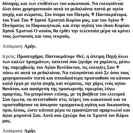
δύναμης και των επιθέσεων του κακοποιού. Να ευλογούνται
όλοι όσοι χρησιμοποιούν αυτά τα μεδαλιόνια πιστά με υγεία
ψυχής και σώματος. Στο όνομα του Πατρός
♱
Παντοκράτορα,
του Υιού Του
♱
Ιησού Χριστού Κυρίου μας, και του Αγίου
♱
Πνεύματος το Παροικητικού, και στην αγάπη του ίδιου Κυρίου
Ιησού Χριστού Ο οποίος θα έρθει την τελευταία μέρα να κρίνει
τους ζωντανούς και τους νεκρούς.
Απόκριση:
Aμήν.
Ιερεύς:
Προσευχήμα. Παντοκράτορε Θεέ, η άπειρη Πηγή όλων
των καλών πραγμάτων, ταπεινοί σου ζητάμε να χαρίσεις, μέσω
της παρεμβολής του Αγίου Βενέδικτου, τις ευλογίες Σου
♱
πάνω σε αυτά τα μεδαλιόνια. Να ευλογούνται από Σε όσοι τους
χρησιμοποιούν πιστά και σπουδαιότερα προσπαθούν να κάνουν
καλά έργα με υγεία ψυχής και σώματος, την χάρις ενός αγίου
θανάτου, και αφαίρεση της προσωρινής τιμωρίας λόγω
αμαρτίας. Να μπορέσουν επίσης, με τη βοήθεια του ελεειμού
Σου έρωτα, να αντισταθούν στις πείρες του κακοποιού και να
προσπαθήσουν να άσκησαν πραγματική αγάπη και δικαιοσύνη
προς όλους, ώστε κάποια μέρα να εμφανίζονται αμαρτωλοί και
άγιοι μπροστά Σου. Αυτό σου ζητώμε δια το Χριστό τον Κύριο
μας.
Απόκριση:
Aμήν.