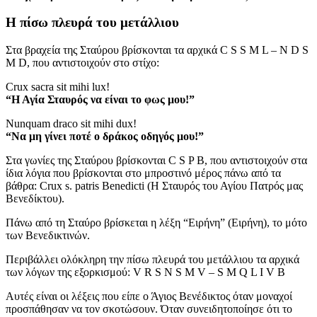
Η πίσω πλευρά του μετάλλιου
Στα βραχεία της Σταύρου βρίσκονται τα αρχικά C S S M L – N D S
M D, που αντιστοιχούν στο στίχο:
Crux sacra sit mihi lux!
“Η Αγία Σταυρός να είναι το φως μου!”
Nunquam draco sit mihi dux!
“Να μη γίνει ποτέ ο δράκος οδηγός μου!”
Στα γωνίες της Σταύρου βρίσκονται C S P B, που αντιστοιχούν στα
ίδια λόγια που βρίσκονται στο μπροστινό μέρος πάνω από τα
βάθρα: Crux s. patris Benedicti (Η Σταυρός του Αγίου Πατρός μας
Βενεδίκτου).
Πάνω από τη Σταύρο βρίσκεται η λέξη “Ειρήνη” (Ειρήνη), το μότο
των Βενεδικτινών.
Περιβάλλει ολόκληρη την πίσω πλευρά του μετάλλιου τα αρχικά
των λόγων της εξορκισμού: V R S N S M V – S M Q L I V B
Αυτές είναι οι λέξεις που είπε ο Άγιος Βενέδικτος όταν μοναχοί
προσπάθησαν να τον σκοτώσουν. Όταν συνειδητοποίησε ότι το