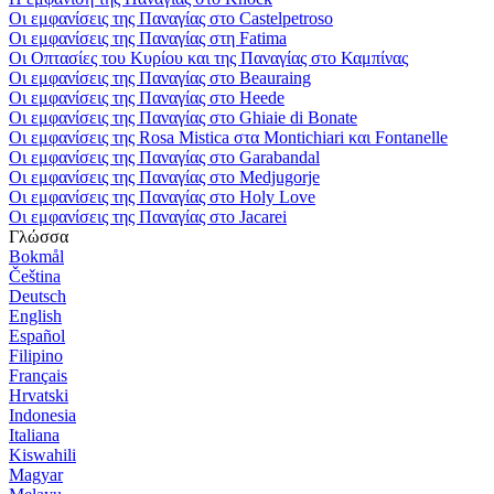
Οι εμφανίσεις της Παναγίας στο Castelpetroso
Οι εμφανίσεις της Παναγίας στη Fatima
Οι Οπτασίες του Κυρίου και της Παναγίας στο Καμπίνας
Οι εμφανίσεις της Παναγίας στο Beauraing
Οι εμφανίσεις της Παναγίας στο Heede
Οι εμφανίσεις της Παναγίας στο Ghiaie di Bonate
Οι εμφανίσεις της Rosa Mistica στα Montichiari και Fontanelle
Οι εμφανίσεις της Παναγίας στο Garabandal
Οι εμφανίσεις της Παναγίας στο Medjugorje
Οι εμφανίσεις της Παναγίας στο Holy Love
Οι εμφανίσεις της Παναγίας στο Jacarei
Γλώσσα
Bokmål
Čeština
Deutsch
English
Español
Filipino
Français
Hrvatski
Indonesia
Italiana
Kiswahili
Magyar