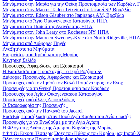
Μηνύματα στην Μαρία για την Θεϊκή Προετοιμασία των Καρδιών, 
Μηνύματα στον Marcos Tadeu Teixeira στο Jacareí SP, Βραζιλία
Μηνύματα στον Edson Glauber στο Itapiranga AM, Βραζιλία
Μηνύματα στο Άγιο Οικογενειακό Καταφύγιο, ΗΠΑ
Μηνύματα στα Παιδιά της Ανανέωσης, ΗΠΑ
Μηνύματα στον John Leary στο Rochester NY, ΗΠΑ
Μηνύματα στην Maureen Sweeney-Kyle στο North Ridgeville, ΗΠ
Μηνύματα από Διάφορες Πηγές
Αναζητήστε τα Μηνύματα
Εμφανίσεις του Ιησού και της Μαρίας
Κεντρική Σελίδα
Προσευχές, Αφιερώσεις και Εξορκισμοί
Η Βασίλισσα της Προσευχής: Το Ιερό Ροζάριο
🌹
Διάφορες Προσευχές, Αφιερώσεις και Εξορκισμοί
Προσευχές από τον Ιησού τον Καλό Ποιμένα προς τον Ενοχ
Προσευχές για τη Θεϊκή Προετοιμασία των Καρδιών
Προσευχές του Αγίου Οικογενειακού Καταφυγίου
Προσευχές από άλλες Αποκαλύψεις
Ο Σταυροφορία της Προσευχής
Προσευχές από την Παναγιά του Jacarei
Ευσεβής Προσήλωση στην Πολύ Άγία Καρδιά του Αγίου Ιωσήφ
Προσευχές για να Ενωθούμε με την Αγία Αγάπη
Η Φλόγα της Αγάπης της Αμώμου Καρδιάς της Μαρίας
†
†
†
Οι Είκοσι Τέσσερις Ώρες του Πάθους του Κυρίου μας Ιησού 
Οδηγίες για την Προετοιμασία Φαρμάκων