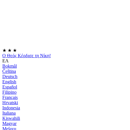
★
★
★
Ο Θεός Κέρδισε τη Νίκη!
ΕΛ
Bokmål
Čeština
Deutsch
English
Español
Filipino
Français
Hrvatski
Indonesia
Italiana
Kiswahili
Magyar
Melayu