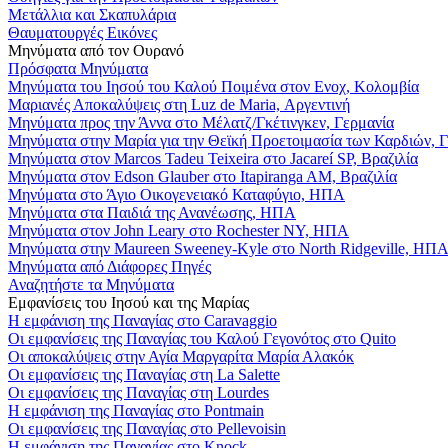
Μετάλλια και Σκαπυλάρια
Θαυματουργές Εικόνες
Μηνύματα από τον Ουρανό
Πρόσφατα Μηνύματα
Μηνύματα του Ιησού του Καλού Ποιμένα στον Ενοχ, Κολομβία
Μαριανές Αποκαλύψεις στη Luz de Maria, Αργεντινή
Μηνύματα προς την Άννα στο Μέλατζ/Γκέτινγκεν, Γερμανία
Μηνύματα στην Μαρία για την Θεϊκή Προετοιμασία των Καρδιών, 
Μηνύματα στον Marcos Tadeu Teixeira στο Jacareí SP, Βραζιλία
Μηνύματα στον Edson Glauber στο Itapiranga AM, Βραζιλία
Μηνύματα στο Άγιο Οικογενειακό Καταφύγιο, ΗΠΑ
Μηνύματα στα Παιδιά της Ανανέωσης, ΗΠΑ
Μηνύματα στον John Leary στο Rochester NY, ΗΠΑ
Μηνύματα στην Maureen Sweeney-Kyle στο North Ridgeville, ΗΠ
Μηνύματα από Διάφορες Πηγές
Αναζητήστε τα Μηνύματα
Εμφανίσεις του Ιησού και της Μαρίας
Η εμφάνιση της Παναγίας στο Caravaggio
Οι εμφανίσεις της Παναγίας του Καλού Γεγονότος στο Quito
Οι αποκαλύψεις στην Αγία Μαργαρίτα Μαρία Αλακόκ
Οι εμφανίσεις της Παναγίας στη La Salette
Οι εμφανίσεις της Παναγίας στη Lourdes
Η εμφάνιση της Παναγίας στο Pontmain
Οι εμφανίσεις της Παναγίας στο Pellevoisin
Η εμφάνιση της Παναγίας στο Knock