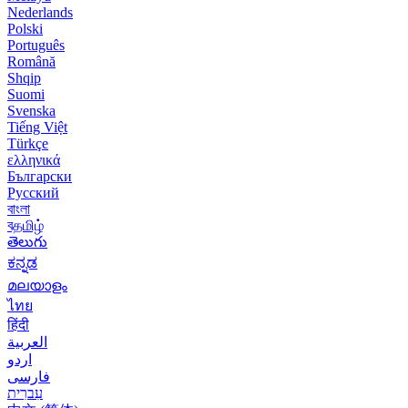
Nederlands
Polski
Português
Română
Shqip
Suomi
Svenska
Tiếng Việt
Türkçe
ελληνικά
Български
Русский
বাংলা
বதமிழ்
తెలుగు
ಕನ್ನಡ
മലയാളം
ไทย
हिंदी
العربية
اردو
فارسی
עִברִית