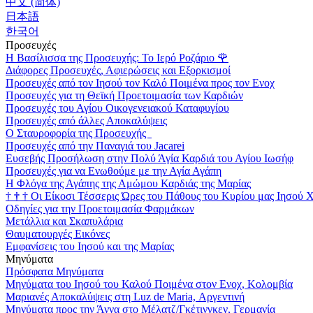
中文 (简体)
日本語
한국어
Προσευχές
Η Βασίλισσα της Προσευχής: Το Ιερό Ροζάριο
🌹
Διάφορες Προσευχές, Αφιερώσεις και Εξορκισμοί
Προσευχές από τον Ιησού τον Καλό Ποιμένα προς τον Ενοχ
Προσευχές για τη Θεϊκή Προετοιμασία των Καρδιών
Προσευχές του Αγίου Οικογενειακού Καταφυγίου
Προσευχές από άλλες Αποκαλύψεις
Ο Σταυροφορία της Προσευχής
Προσευχές από την Παναγιά του Jacarei
Ευσεβής Προσήλωση στην Πολύ Άγία Καρδιά του Αγίου Ιωσήφ
Προσευχές για να Ενωθούμε με την Αγία Αγάπη
Η Φλόγα της Αγάπης της Αμώμου Καρδιάς της Μαρίας
†
†
†
Οι Είκοσι Τέσσερις Ώρες του Πάθους του Κυρίου μας Ιησού 
Οδηγίες για την Προετοιμασία Φαρμάκων
Μετάλλια και Σκαπυλάρια
Θαυματουργές Εικόνες
Εμφανίσεις του Ιησού και της Μαρίας
Μηνύματα
Πρόσφατα Μηνύματα
Μηνύματα του Ιησού του Καλού Ποιμένα στον Ενοχ, Κολομβία
Μαριανές Αποκαλύψεις στη Luz de Maria, Αργεντινή
Μηνύματα προς την Άννα στο Μέλατζ/Γκέτινγκεν, Γερμανία