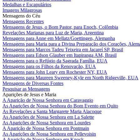
Medalhas e Escapulários
Imagens Milagrosas
Mensagens do Céu
Mensagens Recentes
Mensagens de Jesus, o Bom Pastor, para Enoch, Colômbia
Revelações Marianas para Luz de Maria, Argentina
Mensagens para Anne em Mellatz/Goettingen, Alemanha
Mensagens para Maria para a Divina Preparação dos Corações, Alem
Mensagens para Marcos Tadeu Teixeira em Jacareí SP, Brasil
Mensagens para Edson Glauber em Itapiranga AM, Brasil
Mensagens para o Refúgio da Sagrada Família, EUA
Mensagens para os Filhos da Renovação, EUA
Mensagens para John Leary em Rochester NY, EUA
Mensagens para Maureen Sweeney-Kyle em North Ridgeville, EUA
Mensagens de Diversas Fontes
Pesquisar as Mensagens
Aparições de Jesus e Maria
A Aparição de Nossa Senhora em Caravaggio
As Aparições de Nossa Senhora do Bom Evento em Quito
As Revelações a Santa Margarete Maria Alacoque
As Aparições de Nossa Senhora em La Salette
As Aparições de Nossa Senhora em Lourdes
A Aparição de Nossa Senhora em Pontmain
As Aparições de Nossa Senhora em Pellevoisin
A Aparição de Nossa Senhora em Knock