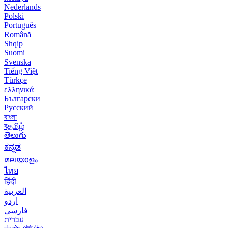
Nederlands
Polski
Português
Română
Shqip
Suomi
Svenska
Tiếng Việt
Türkçe
ελληνικά
Български
Русский
বাংলা
বதமிழ்
తెలుగు
ಕನ್ನಡ
മലയാളം
ไทย
हिंदी
العربية
اردو
فارسی
עִברִית