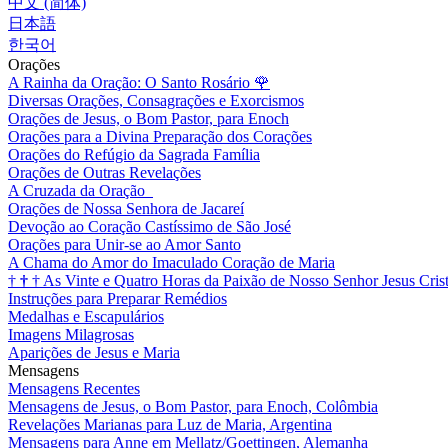
中文 (简体)
日本語
한국어
Orações
A Rainha da Oração: O Santo Rosário
🌹
Diversas Orações, Consagrações e Exorcismos
Orações de Jesus, o Bom Pastor, para Enoch
Orações para a Divina Preparação dos Corações
Orações do Refúgio da Sagrada Família
Orações de Outras Revelações
A Cruzada da Oração
Orações de Nossa Senhora de Jacareí
Devoção ao Coração Castíssimo de São José
Orações para Unir-se ao Amor Santo
A Chama do Amor do Imaculado Coração de Maria
†
†
†
As Vinte e Quatro Horas da Paixão de Nosso Senhor Jesus Cris
Instruções para Preparar Remédios
Medalhas e Escapulários
Imagens Milagrosas
Aparições de Jesus e Maria
Mensagens
Mensagens Recentes
Mensagens de Jesus, o Bom Pastor, para Enoch, Colômbia
Revelações Marianas para Luz de Maria, Argentina
Mensagens para Anne em Mellatz/Goettingen, Alemanha