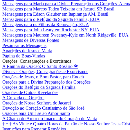
Mensagens para Maria para a Divina Preparação dos Corações, Alem
Mensagens para Marcos Tadeu Teixeira em Jacareí SP, Brasil
Mensagens para Edson Glauber em Itapiranga AM, Brasil
Mensagens para o Refúgio da Sagrada Família, EUA
Mensagens para os Filhos da Renovação, EUA
Mensagens para John Leary em Rochester NY, EUA
Mensagens para Maureen Sweeney-Kyle em North Ridgeville, EUA
Mensagens de Diversas Fontes
Pesquisar as Mensagens
Aparições de Jesus e Maria
Página de Boas-Vindas
Orações, Consagrações e Exorcismos
A Rainha da Oração: O Santo Rosário
🌹
Diversas Orações, Consagrações e Exorcismos
Orações de Jesus, o Bom Pastor, para Enoch
Orações para a Divina Preparação dos Corações
Orações do Refúgio da Sagrada Família
Orações de Outras Revelações
A Cruzada da Oração
Orações de Nossa Senhora de Jacareí
Devoção ao Coração Castíssimo de São José
Orações para Unir-se ao Amor Santo
A Chama do Amor do Imaculado Coração de Maria
†
†
†
As Vinte e Quatro Horas da Paixão de Nosso Senhor Jesus Cris
Instruções para Preparar Remédios