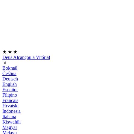
★
★
★
Deus Alcançou a Vitória!
pt
Bokmål
Čeština
Deutsch
English
Español
Filipino
Français
Hrvatski
Indonesia
Italiana
Kiswahili
Magyar
Melayu