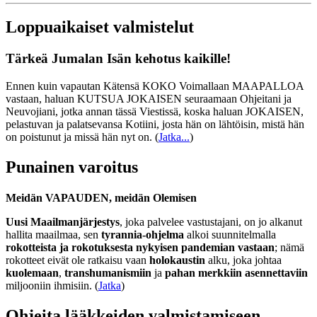
Loppuaikaiset valmistelut
Tärkeä Jumalan Isän kehotus kaikille!
Ennen kuin vapautan Kätensä KOKO Voimallaan MAAPALLOA
vastaan, haluan KUTSUA JOKAISEN seuraamaan Ohjeitani ja
Neuvojiani, jotka annan tässä Viestissä, koska haluan JOKAISEN,
pelastuvan ja palatsevansa Kotiini, josta hän on lähtöisin, mistä hän
on poistunut ja missä hän nyt on.
(
Jatka...
)
Punainen varoitus
Meidän VAPAUDEN, meidän Olemisen
Uusi Maailmanjärjestys
, joka palvelee vastustajani, on jo alkanut
hallita maailmaa, sen
tyrannia-ohjelma
alkoi suunnitelmalla
rokotteista ja rokotuksesta nykyisen pandemian vastaan
; nämä
rokotteet eivät ole ratkaisu vaan
holokaustin
alku, joka johtaa
kuolemaan
,
transhumanismiin
ja
pahan merkkiin asennettaviin
miljooniin ihmisiin. (
Jatka
)
Ohjeita lääkkeiden valmistamiseen