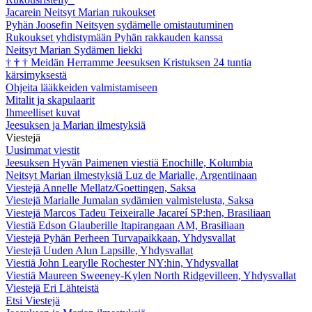
Jacarein Neitsyt Marian rukoukset
Pyhän Joosefin Neitsyen sydämelle omistautuminen
Rukoukset yhdistymään Pyhän rakkauden kanssa
Neitsyt Marian Sydämen liekki
†
†
†
Meidän Herramme Jeesuksen Kristuksen 24 tuntia
kärsimyksestä
Ohjeita lääkkeiden valmistamiseen
Mitalit ja skapulaarit
Ihmeelliset kuvat
Jeesuksen ja Marian ilmestyksiä
Viestejä
Uusimmat viestit
Jeesuksen Hyvän Paimenen viestiä Enochille, Kolumbia
Neitsyt Marian ilmestyksiä Luz de Marialle, Argentiinaan
Viestejä Annelle Mellatz/Goettingen, Saksa
Viestejä Marialle Jumalan sydämien valmistelusta, Saksa
Viestejä Marcos Tadeu Teixeiralle Jacareí SP:hen, Brasiliaan
Viestiä Edson Glauberille Itapirangaan AM, Brasiliaan
Viestejä Pyhän Perheen Turvapaikkaan, Yhdysvallat
Viestejä Uuden Alun Lapsille, Yhdysvallat
Viestiä John Learylle Rochester NY:hin, Yhdysvallat
Viestiä Maureen Sweeney-Kylen North Ridgevilleen, Yhdysvallat
Viestejä Eri Lähteistä
Etsi Viestejä