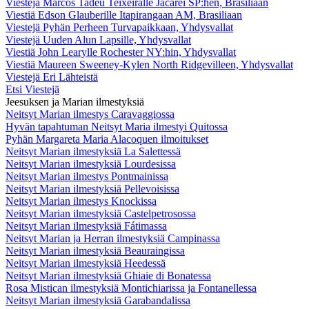
Viestejä Marcos Tadeu Teixeiralle Jacareí SP:hen, Brasiliaan
Viestiä Edson Glauberille Itapirangaan AM, Brasiliaan
Viestejä Pyhän Perheen Turvapaikkaan, Yhdysvallat
Viestejä Uuden Alun Lapsille, Yhdysvallat
Viestiä John Learylle Rochester NY:hin, Yhdysvallat
Viestiä Maureen Sweeney-Kylen North Ridgevilleen, Yhdysvallat
Viestejä Eri Lähteistä
Etsi Viestejä
Jeesuksen ja Marian ilmestyksiä
Neitsyt Marian ilmestys Caravaggiossa
Hyvän tapahtuman Neitsyt Maria ilmestyi Quitossa
Pyhän Margareta Maria Alacoquen ilmoitukset
Neitsyt Marian ilmestyksiä La Salettessä
Neitsyt Marian ilmestyksiä Lourdesissa
Neitsyt Marian ilmestys Pontmainissa
Neitsyt Marian ilmestyksiä Pellevoisissa
Neitsyt Marian ilmestys Knockissa
Neitsyt Marian ilmestyksiä Castelpetrosossa
Neitsyt Marian ilmestyksiä Fátimassa
Neitsyt Marian ja Herran ilmestyksiä Campinassa
Neitsyt Marian ilmestyksiä Beauraingissa
Neitsyt Marian ilmestyksiä Heedessä
Neitsyt Marian ilmestyksiä Ghiaie di Bonatessa
Rosa Mistican ilmestyksiä Montichiarissa ja Fontanellessa
Neitsyt Marian ilmestyksiä Garabandalissa