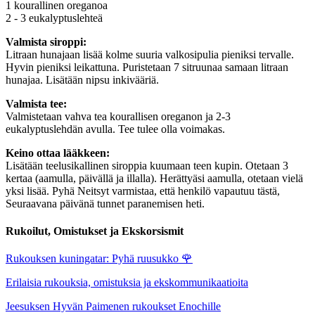
1 kourallinen oreganoa
2 - 3 eukalyptuslehteä
Valmista siroppi:
Litraan hunajaan lisää kolme suuria valkosipulia pieniksi tervalle.
Hyvin pieniksi leikattuna. Puristetaan 7 sitruunaa samaan litraan
hunajaa. Lisätään nipsu inkivääriä.
Valmista tee:
Valmistetaan vahva tea kourallisen oreganon ja 2-3
eukalyptuslehdän avulla. Tee tulee olla voimakas.
Keino ottaa lääkkeen:
Lisätään teelusikallinen siroppia kuumaan teen kupin. Otetaan 3
kertaa (aamulla, päivällä ja illalla). Herättyäsi aamulla, otetaan vielä
yksi lisää. Pyhä Neitsyt varmistaa, että henkilö vapautuu tästä,
Seuraavana päivänä tunnet paranemisen heti.
Rukoilut, Omistukset ja Ekskorsismit
Rukouksen kuningatar: Pyhä ruusukko
🌹
Erilaisia rukouksia, omistuksia ja ekskommunikaatioita
Jeesuksen Hyvän Paimenen rukoukset Enochille