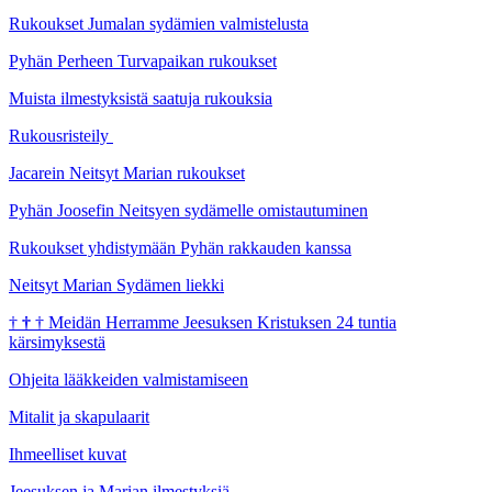
Rukoukset Jumalan sydämien valmistelusta
Pyhän Perheen Turvapaikan rukoukset
Muista ilmestyksistä saatuja rukouksia
Rukousristeily
Jacarein Neitsyt Marian rukoukset
Pyhän Joosefin Neitsyen sydämelle omistautuminen
Rukoukset yhdistymään Pyhän rakkauden kanssa
Neitsyt Marian Sydämen liekki
†
†
†
Meidän Herramme Jeesuksen Kristuksen 24 tuntia
kärsimyksestä
Ohjeita lääkkeiden valmistamiseen
Mitalit ja skapulaarit
Ihmeelliset kuvat
Jeesuksen ja Marian ilmestyksiä