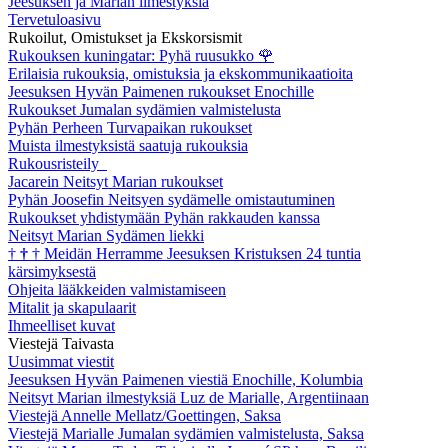
Jeesuksen ja Marian ilmestyksiä
Tervetuloasivu
Rukoilut, Omistukset ja Ekskorsismit
Rukouksen kuningatar: Pyhä ruusukko
🌹
Erilaisia rukouksia, omistuksia ja ekskommunikaatioita
Jeesuksen Hyvän Paimenen rukoukset Enochille
Rukoukset Jumalan sydämien valmistelusta
Pyhän Perheen Turvapaikan rukoukset
Muista ilmestyksistä saatuja rukouksia
Rukousristeily
Jacarein Neitsyt Marian rukoukset
Pyhän Joosefin Neitsyen sydämelle omistautuminen
Rukoukset yhdistymään Pyhän rakkauden kanssa
Neitsyt Marian Sydämen liekki
†
†
†
Meidän Herramme Jeesuksen Kristuksen 24 tuntia
kärsimyksestä
Ohjeita lääkkeiden valmistamiseen
Mitalit ja skapulaarit
Ihmeelliset kuvat
Viestejä Taivasta
Uusimmat viestit
Jeesuksen Hyvän Paimenen viestiä Enochille, Kolumbia
Neitsyt Marian ilmestyksiä Luz de Marialle, Argentiinaan
Viestejä Annelle Mellatz/Goettingen, Saksa
Viestejä Marialle Jumalan sydämien valmistelusta, Saksa