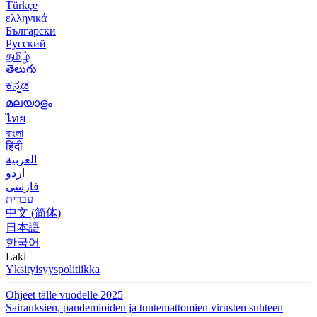
Türkçe
ελληνικά
Български
Русский
தமிழ்
తెలుగు
ಕನ್ನಡ
മലയാളം
ไทย
বাংলা
हिंदी
العربية
اردو
فارسی
עִברִית
中文 (简体)
日本語
한국어
Laki
Yksityisyyspolitiikka
Ohjeet tälle vuodelle 2025
Sairauksien, pandemioiden ja tuntemattomien virusten suhteen