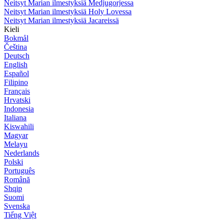
Neitsyt Marian ilmestyksiä Medjugorjessa
Neitsyt Marian ilmestyksiä Holy Lovessa
Neitsyt Marian ilmestyksiä Jacareissä
Kieli
Bokmål
Čeština
Deutsch
English
Español
Filipino
Français
Hrvatski
Indonesia
Italiana
Kiswahili
Magyar
Melayu
Nederlands
Polski
Português
Română
Shqip
Suomi
Svenska
Tiếng Việt