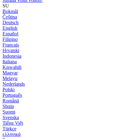
Jumala voitti voiton!
SU
Bokmål
Čeština
Deutsch
English
Español
Filipino
Français
Hrvatski
Indonesia
Italiana
Kiswahili
Magyar
Melayu
Nederlands
Polski
Português
Română
Shqip
Suomi
Svenska
Tiếng Việt
Türkçe
ελληνικά