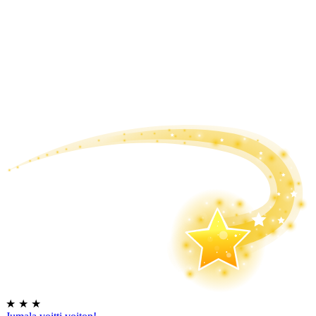
★
★
★