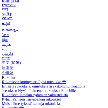
Български
Русский
বাংলা
বதமிழ்
తెలుగు
ಕನ್ನಡ
മലയാളം
ไทย
हिंदी
العربية
اردو
فارسی
עִברִית
中文 (简体)
日本語
한국어
Rukoilut
Rukouksen kuningatar: Pyhä ruusukko
🌹
Erilaisia rukouksia, omistuksia ja ekskommunikaatioita
Jeesuksen Hyvän Paimenen rukoukset Enochille
Rukoukset Jumalan sydämien valmistelusta
Pyhän Perheen Turvapaikan rukoukset
Muista ilmestyksistä saatuja rukouksia
Rukousristeily