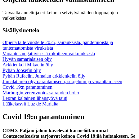
Taivaalta annettuja eri keinoja selviytyä näiden loppuajojen
vaikeuksista
Sisällysluettelo
Ohjeita tälle vuodelle 2025, sairauksista, pandemioista ja
tuntemattomista viruksista
Vapautus negatiivisestä rokotteen vaikutuksesta
Hyvän samarialaisen öljy
Arkkienkeli Mikaelin öljy
Pyhän Joosefin öljy
Pyhän Rafaelin, Jumalan arkkienkelin öljy
Jumalattaren öljy parantamiseen, suojeluun ja vapauttamiseen
Covid 19:n parantuminen
Marburgin verenvuoto- sairauden hoito
Lepran kaltainen lihansyövä tauti
Lääkekasvit Luz de Marialta
Covid 19:n parantuminen
CDMX Paljain jaloin kävelevät karmeliittanunnat
Coatzacoalcosista tarjoavat keinoa Covid 19:ää hoitaakseen. Se