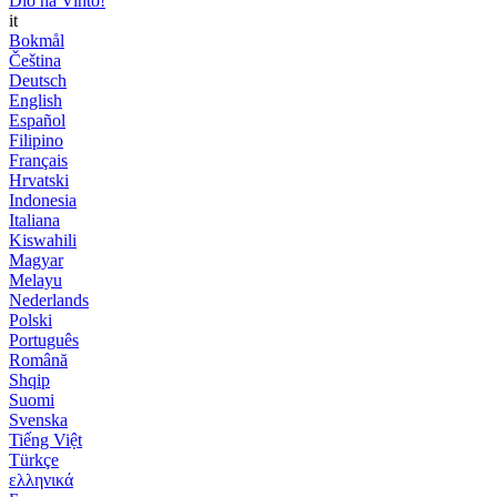
Dio ha Vinto!
it
Bokmål
Čeština
Deutsch
English
Español
Filipino
Français
Hrvatski
Indonesia
Italiana
Kiswahili
Magyar
Melayu
Nederlands
Polski
Português
Română
Shqip
Suomi
Svenska
Tiếng Việt
Türkçe
ελληνικά