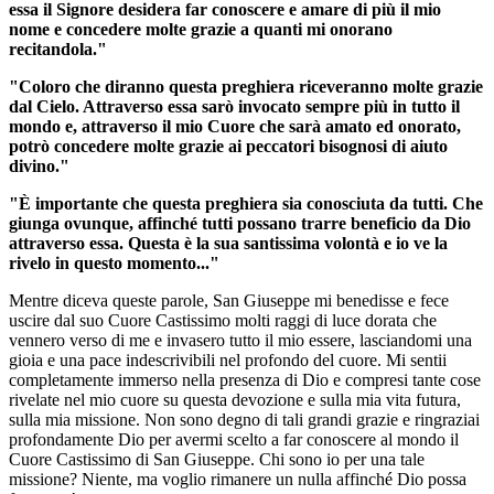
essa il Signore desidera far conoscere e amare di più il mio
nome e concedere molte grazie a quanti mi onorano
recitandola."
"Coloro che diranno questa preghiera riceveranno molte grazie
dal Cielo. Attraverso essa sarò invocato sempre più in tutto il
mondo e, attraverso il mio Cuore che sarà amato ed onorato,
potrò concedere molte grazie ai peccatori bisognosi di aiuto
divino."
"È importante che questa preghiera sia conosciuta da tutti. Che
giunga ovunque, affinché tutti possano trarre beneficio da Dio
attraverso essa. Questa è la sua santissima volontà e io ve la
rivelo in questo momento..."
Mentre diceva queste parole, San Giuseppe mi benedisse e fece
uscire dal suo Cuore Castissimo molti raggi di luce dorata che
vennero verso di me e invasero tutto il mio essere, lasciandomi una
gioia e una pace indescrivibili nel profondo del cuore. Mi sentii
completamente immerso nella presenza di Dio e compresi tante cose
rivelate nel mio cuore su questa devozione e sulla mia vita futura,
sulla mia missione. Non sono degno di tali grandi grazie e ringraziai
profondamente Dio per avermi scelto a far conoscere al mondo il
Cuore Castissimo di San Giuseppe. Chi sono io per una tale
missione? Niente, ma voglio rimanere un nulla affinché Dio possa