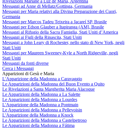
Rivelazioni Mariane a Luz de María, Argentina
Messaggi ad Anne di Mellatz/Gottinga, Germania
Messaggi per Maria relativi alla Divina Preparazione dei Cuori,
Germania
Messaggi per Marcos Tadeu Teixeira a Jacareí SP, Brasile
Messaggi per Edson Glauber a Itapiranga (AM], Brasile
Messaggi al Rifugio della Sacra Famiglia, Stati Uniti d’America
Messaggi ai Figli della Rinascita, Stati Uniti
Messaggi a John Leary di Rochester, nello stato di New York, negli
Stati Uniti
Messaggi per Maureen Sweeney-Kyle a North Ridgeville, negli
Stati Uniti
Messaggi da fonti diverse
Cerca i Messaggi
Apparizioni di Gesù e Maria
L'Apparizione della Madonna a Caravaggio
Le Apparizioni della Madonna del Buon Evento a Quito
Le Rivelazioni a Santa Margherita Maria Alacoque
Le Apparizioni della Madonna a La Salette
Le Apparizioni della Madonna a Lourdes
L'Apparizione della Madonna a Pontmain
Le Apparizioni della Madonna a Pellevoisin
L'Apparizione della Madonna a Knock
Le Apparizioni della Madonna a Castelpetroso
Le Apparizioni della Madonna a Fátima