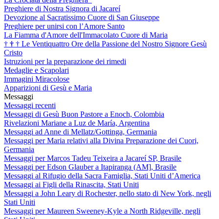
Preghiere di Nostra Signora di Jacareí
Devozione al Sacratissimo Cuore di San Giuseppe
Preghiere per unirsi con l’Amore Santo
La Fiamma d'Amore dell'Immacolato Cuore di Maria
†
†
†
Le Ventiquattro Ore della Passione del Nostro Signore Gesù
Cristo
Istruzioni per la preparazione dei rimedi
Medaglie e Scapolari
Immagini Miracolose
Apparizioni di Gesù e Maria
Messaggi
Messaggi recenti
Messaggi di Gesù Buon Pastore a Enoch, Colombia
Rivelazioni Mariane a Luz de María, Argentina
Messaggi ad Anne di Mellatz/Gottinga, Germania
Messaggi per Maria relativi alla Divina Preparazione dei Cuori,
Germania
Messaggi per Marcos Tadeu Teixeira a Jacareí SP, Brasile
Messaggi per Edson Glauber a Itapiranga (AM], Brasile
Messaggi al Rifugio della Sacra Famiglia, Stati Uniti d’America
Messaggi ai Figli della Rinascita, Stati Uniti
Messaggi a John Leary di Rochester, nello stato di New York, negli
Stati Uniti
Messaggi per Maureen Sweeney-Kyle a North Ridgeville, negli