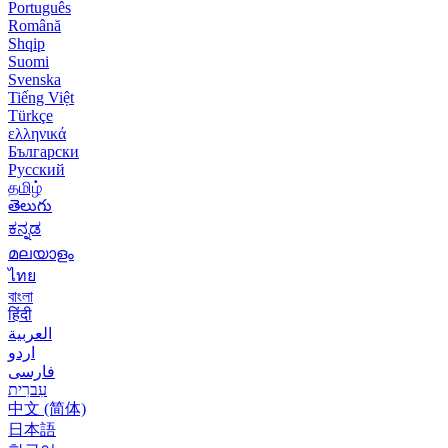
Português
Română
Shqip
Suomi
Svenska
Tiếng Việt
Türkçe
ελληνικά
Български
Русский
தமிழ்
తెలుగు
ಕನ್ನಡ
മലയാളം
ไทย
বাংলা
हिंदी
العربية
اردو
فارسی
עִברִית
中文 (简体)
日本語