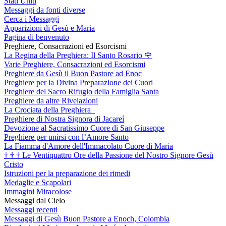
Stati Uniti
Messaggi da fonti diverse
Cerca i Messaggi
Apparizioni di Gesù e Maria
Pagina di benvenuto
Preghiere, Consacrazioni ed Esorcismi
La Regina della Preghiera: Il Santo Rosario
🌹
Varie Preghiere, Consacrazioni ed Esorcismi
Preghiere da Gesù il Buon Pastore ad Enoc
Preghiere per la Divina Preparazione dei Cuori
Preghiere del Sacro Rifugio della Famiglia Santa
Preghiere da altre Rivelazioni
La Crociata della Preghiera
Preghiere di Nostra Signora di Jacareí
Devozione al Sacratissimo Cuore di San Giuseppe
Preghiere per unirsi con l’Amore Santo
La Fiamma d'Amore dell'Immacolato Cuore di Maria
†
†
†
Le Ventiquattro Ore della Passione del Nostro Signore Gesù
Cristo
Istruzioni per la preparazione dei rimedi
Medaglie e Scapolari
Immagini Miracolose
Messaggi dal Cielo
Messaggi recenti
Messaggi di Gesù Buon Pastore a Enoch, Colombia