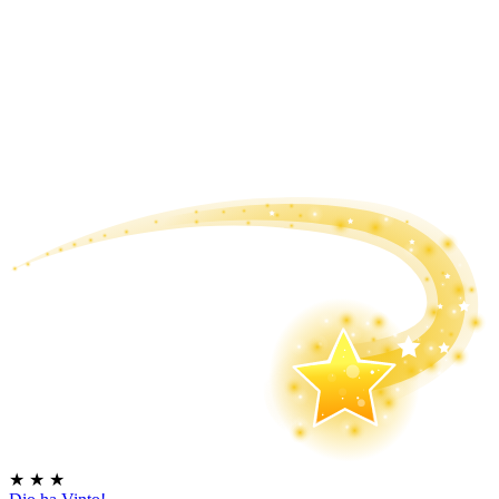
★
★
★