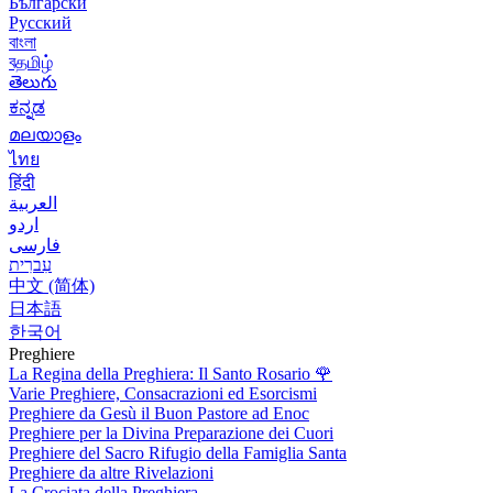
Български
Русский
বাংলা
বதமிழ்
తెలుగు
ಕನ್ನಡ
മലയാളം
ไทย
हिंदी
العربية
اردو
فارسی
עִברִית
中文 (简体)
日本語
한국어
Preghiere
La Regina della Preghiera: Il Santo Rosario
🌹
Varie Preghiere, Consacrazioni ed Esorcismi
Preghiere da Gesù il Buon Pastore ad Enoc
Preghiere per la Divina Preparazione dei Cuori
Preghiere del Sacro Rifugio della Famiglia Santa
Preghiere da altre Rivelazioni
La Crociata della Preghiera