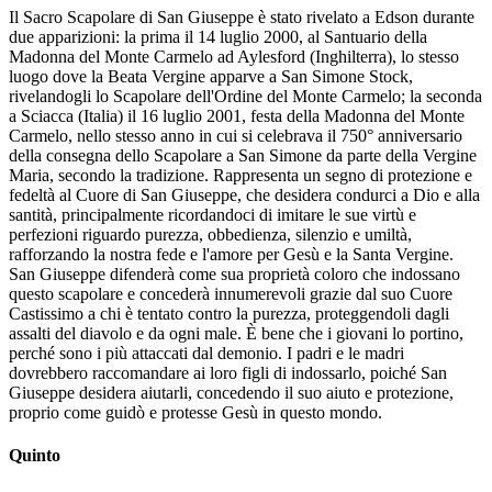
Il Sacro Scapolare di San Giuseppe è stato rivelato a Edson durante
due apparizioni: la prima il 14 luglio 2000, al Santuario della
Madonna del Monte Carmelo ad Aylesford (Inghilterra), lo stesso
luogo dove la Beata Vergine apparve a San Simone Stock,
rivelandogli lo Scapolare dell'Ordine del Monte Carmelo; la seconda
a Sciacca (Italia) il 16 luglio 2001, festa della Madonna del Monte
Carmelo, nello stesso anno in cui si celebrava il 750° anniversario
della consegna dello Scapolare a San Simone da parte della Vergine
Maria, secondo la tradizione. Rappresenta un segno di protezione e
fedeltà al Cuore di San Giuseppe, che desidera condurci a Dio e alla
santità, principalmente ricordandoci di imitare le sue virtù e
perfezioni riguardo purezza, obbedienza, silenzio e umiltà,
rafforzando la nostra fede e l'amore per Gesù e la Santa Vergine.
San Giuseppe difenderà come sua proprietà coloro che indossano
questo scapolare e concederà innumerevoli grazie dal suo Cuore
Castissimo a chi è tentato contro la purezza, proteggendoli dagli
assalti del diavolo e da ogni male. È bene che i giovani lo portino,
perché sono i più attaccati dal demonio. I padri e le madri
dovrebbero raccomandare ai loro figli di indossarlo, poiché San
Giuseppe desidera aiutarli, concedendo il suo aiuto e protezione,
proprio come guidò e protesse Gesù in questo mondo.
Quinto