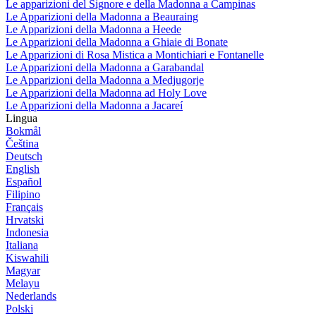
Le apparizioni del Signore e della Madonna a Campinas
Le Apparizioni della Madonna a Beauraing
Le Apparizioni della Madonna a Heede
Le Apparizioni della Madonna a Ghiaie di Bonate
Le Apparizioni di Rosa Mistica a Montichiari e Fontanelle
Le Apparizioni della Madonna a Garabandal
Le Apparizioni della Madonna a Medjugorje
Le Apparizioni della Madonna ad Holy Love
Le Apparizioni della Madonna a Jacareí
Lingua
Bokmål
Čeština
Deutsch
English
Español
Filipino
Français
Hrvatski
Indonesia
Italiana
Kiswahili
Magyar
Melayu
Nederlands
Polski