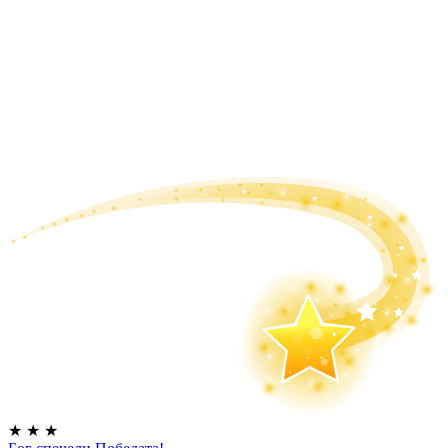
★
★
★