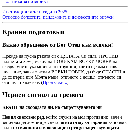
Политика за потапност
Инструкции за тази година 2025
Относно болестите, пандемиите и неизвестните вируси
Крайни подготовки
Важно обръщение от Бог Отец към всички!
Прежде да пусна ръката си с ЦЯЛАТА Си сила, ПРОТИВ
планетата Земя, искам да ПОВИКАМ ВСЕКИ ЧОВЕК да
следва моите указания и инструкции, които ще дам в това
послание, защото искам ВСЕКИ ЧОВЕК, да бъде СПАСЕН и
да се върне към Моята къща, откъдето е дошъл, откъдето си
отишъл и където е.
(
Продължи...
)
Червен сигнал за тревога
КРАЯТ на свободата ни, на съществуването ни
Новия световен ред
, който служи на моя противник, вече е
започнал да доминира света,
агитата му за тирания
започва с
плана за
вакцини и ваксинация срещу съществуващата