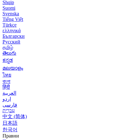
Shqip
Suomi
Svenska
Tiếng Việt
Türkçe
ελληνικά
Български
Русский
தமிழ்
తెలుగు
ಕನ್ನಡ
മലയാളം
ไทย
বাংলা
हिंदी
العربية
اردو
فارسی
עִברִית
中文 (简体)
日本語
한국어
Правни