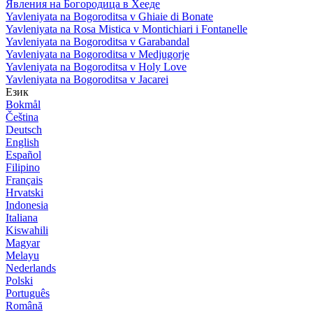
Явления на Богородица в Хееде
Yavleniyata na Bogoroditsa v Ghiaie di Bonate
Yavleniyata na Rosa Mistica v Montichiari i Fontanelle
Yavleniyata na Bogoroditsa v Garabandal
Yavleniyata na Bogoroditsa v Medjugorje
Yavleniyata na Bogoroditsa v Holy Love
Yavleniyata na Bogoroditsa v Jacarei
Език
Bokmål
Čeština
Deutsch
English
Español
Filipino
Français
Hrvatski
Indonesia
Italiana
Kiswahili
Magyar
Melayu
Nederlands
Polski
Português
Română