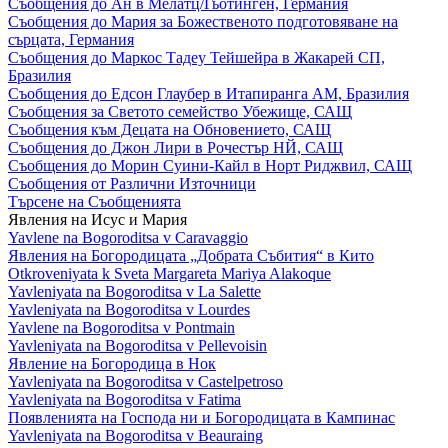
Съобщения до Ан в Мелатц/Гьотинген, Германия
Съобщения до Мария за Божественото подготовяване на
сърцата, Германия
Съобщения до Маркос Тадеу Тейшейра в Жакарей СП,
Бразилия
Съобщения до Едсон Глаубер в Итапиранга АМ, Бразилия
Съобщения за Светото семейство Убежище, САЩ
Съобщения към Децата на Обновението, САЩ
Съобщения до Джон Лири в Рочестър НЙ, САЩ
Съобщения до Морин Суини-Кайл в Норт Риджвил, САЩ
Съобщения от Различни Източници
Търсене на Съобщенията
Явления на Исус и Мария
Yavlene na Bogoroditsa v Caravaggio
Явления на Богородицата „Добрата Събития“ в Кито
Otkroveniyata k Sveta Margareta Mariya Alakoque
Yavleniyata na Bogoroditsa v La Salette
Yavleniyata na Bogoroditsa v Lourdes
Yavlene na Bogoroditsa v Pontmain
Yavleniyata na Bogoroditsa v Pellevoisin
Явление на Богородица в Нок
Yavleniyata na Bogoroditsa v Castelpetroso
Yavleniyata na Bogoroditsa v Fatima
Появленията на Господа ни и Богородицата в Кампинас
Yavleniyata na Bogoroditsa v Beauraing