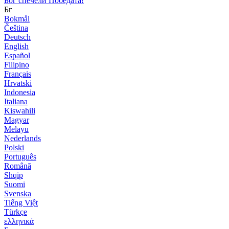
Бог спечели Победата!
Бг
Bokmål
Čeština
Deutsch
English
Español
Filipino
Français
Hrvatski
Indonesia
Italiana
Kiswahili
Magyar
Melayu
Nederlands
Polski
Português
Română
Shqip
Suomi
Svenska
Tiếng Việt
Türkçe
ελληνικά