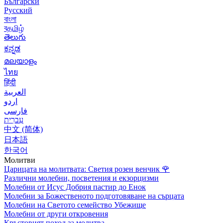
Български
Русский
বাংলা
বதமிழ்
తెలుగు
ಕನ್ನಡ
മലയാളം
ไทย
हिंदी
العربية
اردو
فارسی
עִברִית
中文 (简体)
日本語
한국어
Молитви
Царицата на молитвата: Светия розен венчик
🌹
Различни молебни, посветения и екзорцизми
Молебни от Исус Добрия пастир до Енок
Молебни за Божественото подготовяване на сърцата
Молебни на Светото семейство Убежище
Молебни от други откровения
Кръстовият поход за молитва