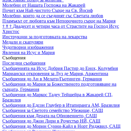
Молебни от Нашата Госпожа на Жакарей
Почит към Най-чистото Сърце на Св. Йосиф
Молебни, които да се съединят със Светата любов
Пламъкът от любовта към Непорочното сърце на Мария
†
†
†
Двадесет и четири часа от Страстите на Господ Исус
Христос
Инструкции за подготовката на лекарства
Медали и скапуляри
Чудотворни изображения
Явления на Исус и Мария
Съобщения
Последни съобщения
Съобщенията на Исус Добрия Пастир до Енох, Колумбия
Мариански откровения за Луз де Мария, Аржентина
Съобщения до Ан в Мелатц/Гьотинген, Германия
Съобщения до Мария за Божественото подготовяване на
сърцата, Германия
Съобщения до Маркос Тадеу Тейшейра в Жакарей СП,
Бразилия
Съобщения до Едсон Глаубер в Итапиранга АМ, Бразилия
Съобщения за Светото семейство Убежище, САЩ
Съобщения към Децата на Обновението, САЩ
Съобщения до Джон Лири в Рочестър НЙ, САЩ
Съобщения до Морин Суини-Кайл в Норт Риджвил, САЩ