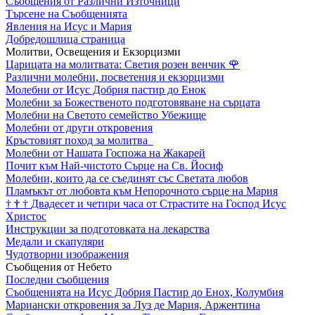
Съобщения от Различни Източници
Търсене на Съобщенията
Явления на Исус и Мария
Добредошлица страница
Молитви, Освещения и Екзорцизми
Царицата на молитвата: Светия розен венчик
🌹
Различни молебни, посветения и екзорцизми
Молебни от Исус Добрия пастир до Енок
Молебни за Божественото подготовяване на сърцата
Молебни на Светото семейство Убежище
Молебни от други откровения
Кръстовият поход за молитва
Молебни от Нашата Госпожа на Жакарей
Почит към Най-чистото Сърце на Св. Йосиф
Молебни, които да се съединят със Светата любов
Пламъкът от любовта към Непорочното сърце на Мария
†
†
†
Двадесет и четири часа от Страстите на Господ Исус
Христос
Инструкции за подготовката на лекарства
Медали и скапуляри
Чудотворни изображения
Съобщения от Небето
Последни съобщения
Съобщенията на Исус Добрия Пастир до Енох, Колумбия
Мариански откровения за Луз де Мария, Аржентина