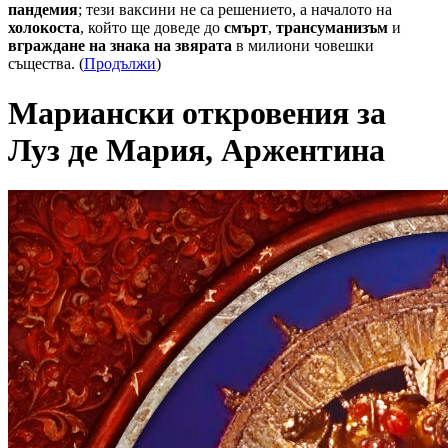
пандемия
; тези ваксини не са решението, а началото на
холокоста
, който ще доведе до
смърт
,
трансуманизъм
и
вграждане на знака на звярата
в милиони човешки
същества. (
Продължи
)
Мариански откровения за
Луз де Мария, Аржентина