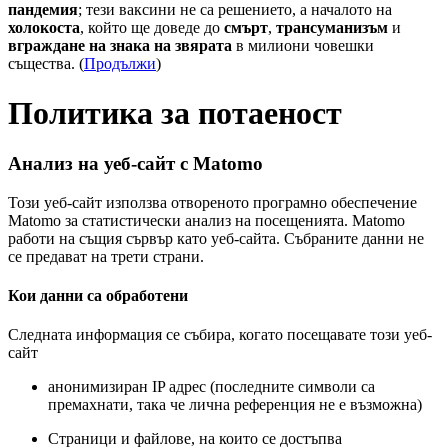
пандемия
; тези ваксини не са решението, а началото на
холокоста
, който ще доведе до
смърт
,
трансуманизъм
и
вграждане на знака на звярата
в милиони човешки
същества. (
Продължи
)
Политика за потаеност
Анализ на уеб-сайт с Matomo
Този уеб-сайт използва отвореното програмно обеспечение
Matomo за статистически анализ на посещенията. Matomo
работи на същия сървър като уеб-сайта. Събраните данни не
се предават на трети страни.
Кои данни са обработени
Следната информация се събира, когато посещавате този уеб-
сайт
анонимизиран IP адрес (последните символи са
премахнати, така че лична референция не е възможна)
Страници и файлове, на които се достъпва