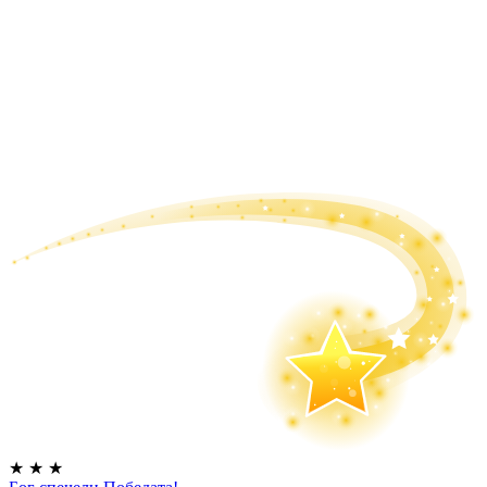
★
★
★