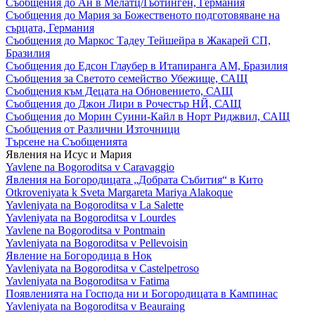
Съобщения до Ан в Мелатц/Гьотинген, Германия
Съобщения до Мария за Божественото подготовяване на
сърцата, Германия
Съобщения до Маркос Тадеу Тейшейра в Жакарей СП,
Бразилия
Съобщения до Едсон Глаубер в Итапиранга АМ, Бразилия
Съобщения за Светото семейство Убежище, САЩ
Съобщения към Децата на Обновението, САЩ
Съобщения до Джон Лири в Рочестър НЙ, САЩ
Съобщения до Морин Суини-Кайл в Норт Риджвил, САЩ
Съобщения от Различни Източници
Търсене на Съобщенията
Явления на Исус и Мария
Yavlene na Bogoroditsa v Caravaggio
Явления на Богородицата „Добрата Събития“ в Кито
Otkroveniyata k Sveta Margareta Mariya Alakoque
Yavleniyata na Bogoroditsa v La Salette
Yavleniyata na Bogoroditsa v Lourdes
Yavlene na Bogoroditsa v Pontmain
Yavleniyata na Bogoroditsa v Pellevoisin
Явление на Богородица в Нок
Yavleniyata na Bogoroditsa v Castelpetroso
Yavleniyata na Bogoroditsa v Fatima
Появленията на Господа ни и Богородицата в Кампинас
Yavleniyata na Bogoroditsa v Beauraing