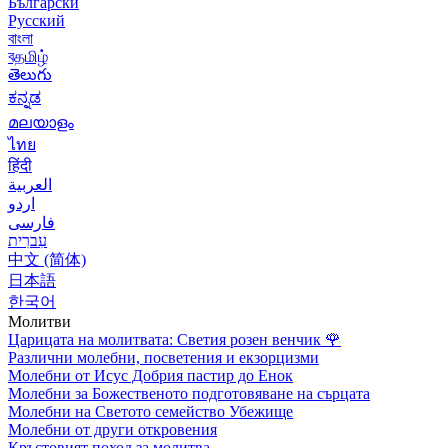
Български
Русский
বাংলা
বதமிழ்
తెలుగు
ಕನ್ನಡ
മലയാളം
ไทย
हिंदी
العربية
اردو
فارسی
עִברִית
中文 (简体)
日本語
한국어
Молитви
Царицата на молитвата: Светия розен венчик
🌹
Различни молебни, посветения и екзорцизми
Молебни от Исус Добрия пастир до Енок
Молебни за Божественото подготовяване на сърцата
Молебни на Светото семейство Убежище
Молебни от други откровения
Кръстовият поход за молитва