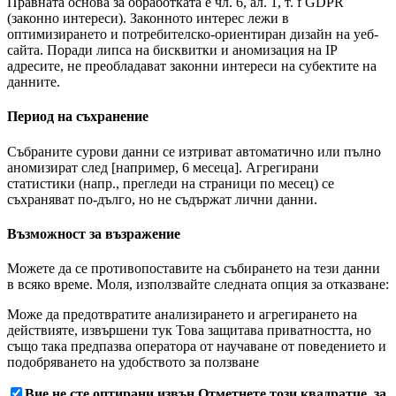
Правната основа за обработката е чл. 6, ал. 1, т. f GDPR
(законно интереси). Законното интерес лежи в
оптимизирането и потребителско-ориентиран дизайн на уеб-
сайта. Поради липса на бисквитки и аномизация на IP
адресите, не преобладават законни интереси на субектите на
данните.
Период на съхранение
Събраните сурови данни се изтриват автоматично или пълно
аномизират след [например, 6 месеца]. Агрегирани
статистики (напр., прегледи на страници по месец) се
съхраняват по-дълго, но не съдържат лични данни.
Възможност за възражение
Можете да се противопоставите на събирането на тези данни
в всяко време. Моля, използвайте следната опция за отказване:
Може да предотвратите анализирането и агрегирането на
действияте, извършени тук Това защитава приватността, но
също така предпазва оператора от научаване от поведението и
подобряването на удобството за ползване
Вие не сте оптирани извън Отметнете този квадратче, за