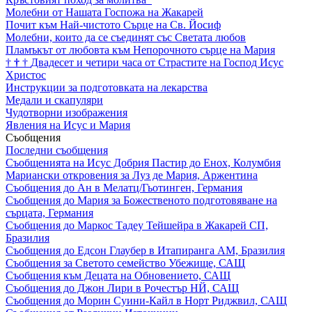
Молебни от Нашата Госпожа на Жакарей
Почит към Най-чистото Сърце на Св. Йосиф
Молебни, които да се съединят със Светата любов
Пламъкът от любовта към Непорочното сърце на Мария
†
†
†
Двадесет и четири часа от Страстите на Господ Исус
Христос
Инструкции за подготовката на лекарства
Медали и скапуляри
Чудотворни изображения
Явления на Исус и Мария
Съобщения
Последни съобщения
Съобщенията на Исус Добрия Пастир до Енох, Колумбия
Мариански откровения за Луз де Мария, Аржентина
Съобщения до Ан в Мелатц/Гьотинген, Германия
Съобщения до Мария за Божественото подготовяване на
сърцата, Германия
Съобщения до Маркос Тадеу Тейшейра в Жакарей СП,
Бразилия
Съобщения до Едсон Глаубер в Итапиранга АМ, Бразилия
Съобщения за Светото семейство Убежище, САЩ
Съобщения към Децата на Обновението, САЩ
Съобщения до Джон Лири в Рочестър НЙ, САЩ
Съобщения до Морин Суини-Кайл в Норт Риджвил, САЩ