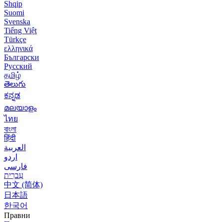
Shqip
Suomi
Svenska
Tiếng Việt
Türkçe
ελληνικά
Български
Русский
தமிழ்
తెలుగు
ಕನ್ನಡ
മലയാളം
ไทย
বাংলা
हिंदी
العربية
اردو
فارسی
עִברִית
中文 (简体)
日本語
한국어
Правни