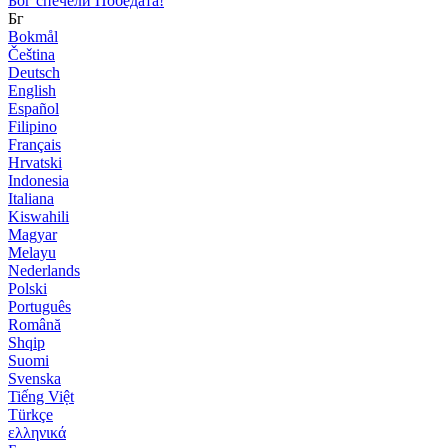
Бог спечели Победата!
Бг
Bokmål
Čeština
Deutsch
English
Español
Filipino
Français
Hrvatski
Indonesia
Italiana
Kiswahili
Magyar
Melayu
Nederlands
Polski
Português
Română
Shqip
Suomi
Svenska
Tiếng Việt
Türkçe
ελληνικά