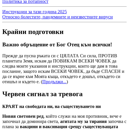
Политика за потапност
Инструкции за тази година 2025
Относно болестите, пандемиите и неизвестните вируси
Крайни подготовки
Важно обръщение от Бог Отец към всички!
Прежде да пусна ръката си с ЦЯЛАТА Си сила, ПРОТИВ
планетата Земя, искам да ПОВИКАМ ВСЕКИ ЧОВЕК да
следва моите указания и инструкции, които ще дам в това
послание, защото искам ВСЕКИ ЧОВЕК, да бъде СПАСЕН и
да се върне към Моята къща, откъдето е дошъл, откъдето си
отишъл и където е.
(
Продължи...
)
Червен сигнал за тревога
КРАЯТ на свободата ни, на съществуването ни
Новия световен ред
, който служи на моя противник, вече е
започнал да доминира света,
агитата му за тирания
започва с
плана за
вакцини и ваксинация срещу съществуващата