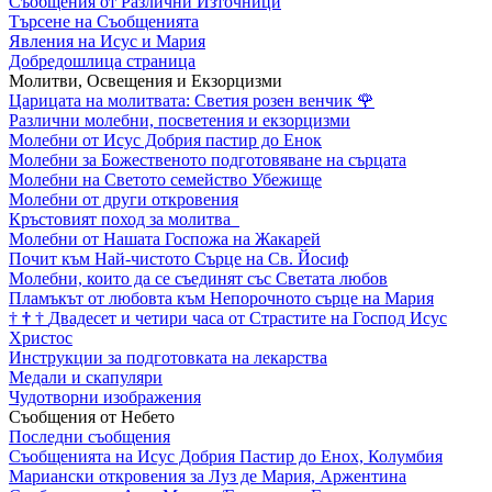
Съобщения от Различни Източници
Търсене на Съобщенията
Явления на Исус и Мария
Добредошлица страница
Молитви, Освещения и Екзорцизми
Царицата на молитвата: Светия розен венчик
🌹
Различни молебни, посветения и екзорцизми
Молебни от Исус Добрия пастир до Енок
Молебни за Божественото подготовяване на сърцата
Молебни на Светото семейство Убежище
Молебни от други откровения
Кръстовият поход за молитва
Молебни от Нашата Госпожа на Жакарей
Почит към Най-чистото Сърце на Св. Йосиф
Молебни, които да се съединят със Светата любов
Пламъкът от любовта към Непорочното сърце на Мария
†
†
†
Двадесет и четири часа от Страстите на Господ Исус
Христос
Инструкции за подготовката на лекарства
Медали и скапуляри
Чудотворни изображения
Съобщения от Небето
Последни съобщения
Съобщенията на Исус Добрия Пастир до Енох, Колумбия
Мариански откровения за Луз де Мария, Аржентина