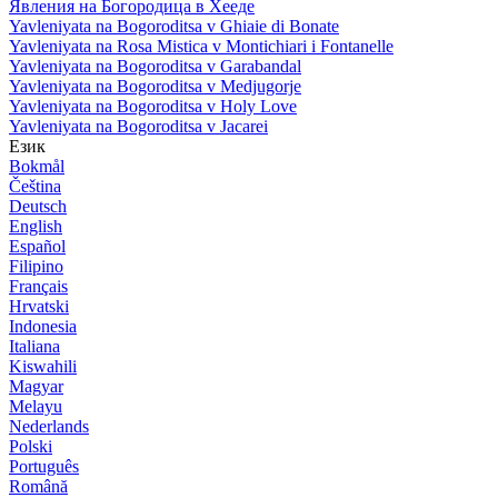
Явления на Богородица в Хееде
Yavleniyata na Bogoroditsa v Ghiaie di Bonate
Yavleniyata na Rosa Mistica v Montichiari i Fontanelle
Yavleniyata na Bogoroditsa v Garabandal
Yavleniyata na Bogoroditsa v Medjugorje
Yavleniyata na Bogoroditsa v Holy Love
Yavleniyata na Bogoroditsa v Jacarei
Език
Bokmål
Čeština
Deutsch
English
Español
Filipino
Français
Hrvatski
Indonesia
Italiana
Kiswahili
Magyar
Melayu
Nederlands
Polski
Português
Română