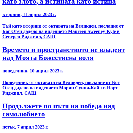
като злото, а истината като истина
вторник, 11 април 2023 г.
Тъй като вторник от октавата на Великден, послание от
Бог Отец дадено на видението Maureen Sweeney-Kyle в
Северен Риджвил, САЩ
Времето и пространството не владеят
над Моята Божествена воля
понеделник, 10 април 2023 г.
Понеделник от октавата на Великден, послание от Бог
Отец дадено на видението Морин Суини-Кайл в Норт
Риджвил, САЩ
Продължете по пътя на победа над
самолюбието
петък, 7 април 2023 г.