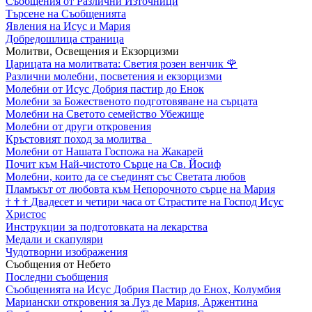
Съобщения от Различни Източници
Търсене на Съобщенията
Явления на Исус и Мария
Добредошлица страница
Молитви, Освещения и Екзорцизми
Царицата на молитвата: Светия розен венчик
🌹
Различни молебни, посветения и екзорцизми
Молебни от Исус Добрия пастир до Енок
Молебни за Божественото подготовяване на сърцата
Молебни на Светото семейство Убежище
Молебни от други откровения
Кръстовият поход за молитва
Молебни от Нашата Госпожа на Жакарей
Почит към Най-чистото Сърце на Св. Йосиф
Молебни, които да се съединят със Светата любов
Пламъкът от любовта към Непорочното сърце на Мария
†
†
†
Двадесет и четири часа от Страстите на Господ Исус
Христос
Инструкции за подготовката на лекарства
Медали и скапуляри
Чудотворни изображения
Съобщения от Небето
Последни съобщения
Съобщенията на Исус Добрия Пастир до Енох, Колумбия
Мариански откровения за Луз де Мария, Аржентина