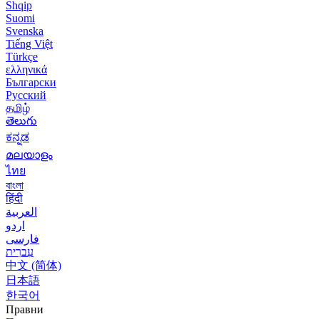
Shqip
Suomi
Svenska
Tiếng Việt
Türkçe
ελληνικά
Български
Русский
தமிழ்
తెలుగు
ಕನ್ನಡ
മലയാളം
ไทย
বাংলা
हिंदी
العربية
اردو
فارسی
עִברִית
中文 (简体)
日本語
한국어
Правни