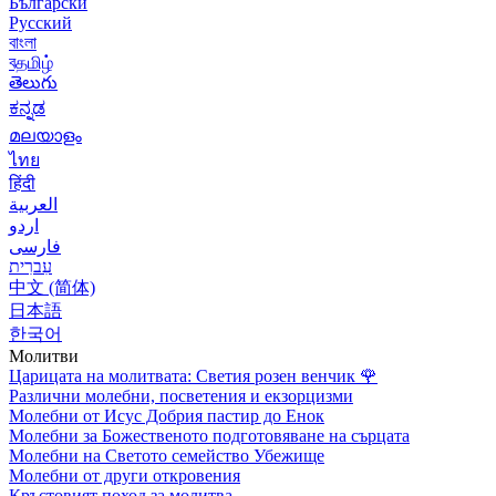
Български
Русский
বাংলা
বதமிழ்
తెలుగు
ಕನ್ನಡ
മലയാളം
ไทย
हिंदी
العربية
اردو
فارسی
עִברִית
中文 (简体)
日本語
한국어
Молитви
Царицата на молитвата: Светия розен венчик
🌹
Различни молебни, посветения и екзорцизми
Молебни от Исус Добрия пастир до Енок
Молебни за Божественото подготовяване на сърцата
Молебни на Светото семейство Убежище
Молебни от други откровения
Кръстовият поход за молитва