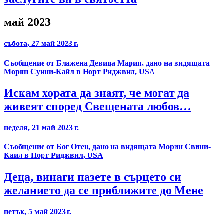
май 2023
събота, 27 май 2023 г.
Съобщение от Блажена Девица Мария, дано на видящата
Морин Суини-Кайл в Норт Риджвил, USA
Искам хората да знаят, че могат да
живеят според Свещената любов…
неделя, 21 май 2023 г.
Съобщение от Бог Отец, дано на видящата Морин Свини-
Кайл в Норт Риджвил, USA
Деца, винаги пазете в сърцето си
желанието да се приближите до Мене
петък, 5 май 2023 г.