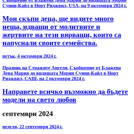
Съобщение от Блажена Дева Мария до видящата Морин
Суини-Кайл в Норт Риджвил, USA, на 9 октомври 2024 г.
Мои скъпи деца, ще видите много
неща, идващи от молитвите и
жертвите на тези вярващи, които са
напуснали своите семейства.
петък, 4 октомври 2024 г.
Празник на Стражите Ангели, Съобщение от Блажена
Дева Мария до видящата Морин Суини-Кайл в Норт
Риджвил, САЩ, на 2 октомври 2024 г.
Направете всичко възможно да бъдете
модели на свето любов
септември 2024
неделя, 22 септември 2024 г.