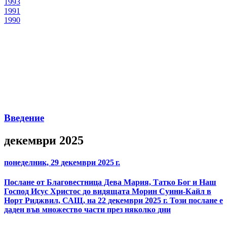
1993
1991
1990
Введение
декември 2025
понеделник, 29 декември 2025 г.
Послане от Благовестница Дева Мария, Татко Бог и Наш
Господ Исус Христос до видящата Морин Суини-Кайл в
Норт Риджвил, САЩ, на 22 декември 2025 г. Този послане е
даден във множество части през няколко дни