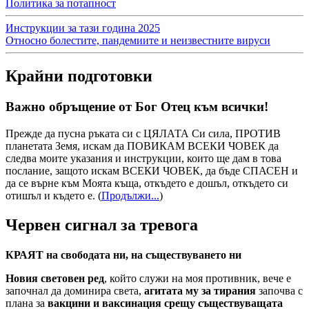
Политика за потапност
Инструкции за тази година 2025
Относно болестите, пандемиите и неизвестните вируси
Крайни подготовки
Важно обръщение от Бог Отец към всички!
Прежде да пусна ръката си с ЦЯЛАТА Си сила, ПРОТИВ
планетата Земя, искам да ПОВИКАМ ВСЕКИ ЧОВЕК да
следва моите указания и инструкции, които ще дам в това
послание, защото искам ВСЕКИ ЧОВЕК, да бъде СПАСЕН и
да се върне към Моята къща, откъдето е дошъл, откъдето си
отишъл и където е.
(
Продължи...
)
Червен сигнал за тревога
КРАЯТ на свободата ни, на съществуването ни
Новия световен ред
, който служи на моя противник, вече е
започнал да доминира света,
агитата му за тирания
започва с
плана за
вакцини и ваксинация срещу съществуващата