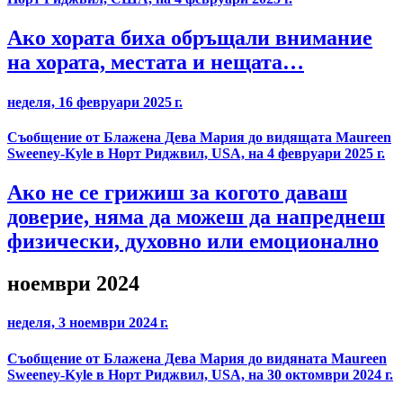
Ако хората биха обръщали внимание
на хората, местата и нещата…
неделя, 16 февруари 2025 г.
Съобщение от Блажена Дева Мария до видящата Maureen
Sweeney-Kyle в Норт Риджвил, USA, на 4 февруари 2025 г.
Ако не се грижиш за когото даваш
доверие, няма да можеш да напреднеш
физически, духовно или емоционално
ноември 2024
неделя, 3 ноември 2024 г.
Съобщение от Блажена Дева Мария до видяната Maureen
Sweeney-Kyle в Норт Риджвил, USA, на 30 октомври 2024 г.