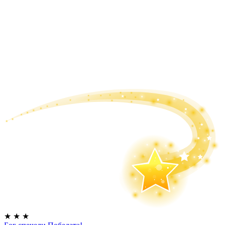
★
★
★