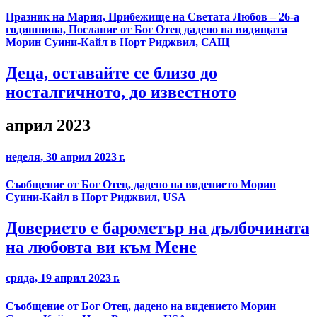
Празник на Мария, Прибежище на Светата Любов – 26-а
годишнина, Послание от Бог Отец дадено на видящата
Морин Суини-Кайл в Норт Риджвил, САЩ
Деца, оставайте се близо до
носталгичното, до известното
април 2023
неделя, 30 април 2023 г.
Съобщение от Бог Отец, дадено на видението Морин
Суини-Кайл в Норт Риджвил, USA
Доверието е барометър на дълбочината
на любовта ви към Мене
сряда, 19 април 2023 г.
Съобщение от Бог Отец, дадено на видението Морин