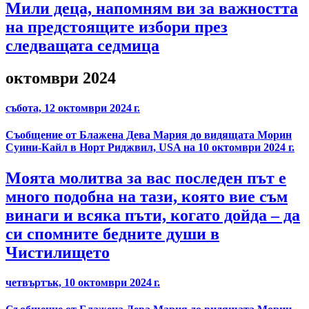
Мили деца, напомням ви за важността
на предстоящите избори през
следващата седмица
октомври 2024
събота, 12 октомври 2024 г.
Съобщение от Блажена Дева Мария до видящата Морин
Суини-Кайл в Норт Риджвил, USA на 10 октомври 2024 г.
Моята молитва за вас последен път е
много подобна на тази, която вие съм
винаги и всяка пъти, когато дойда – да
си спомните бедните души в
Чистилището
четвъртък, 10 октомври 2024 г.