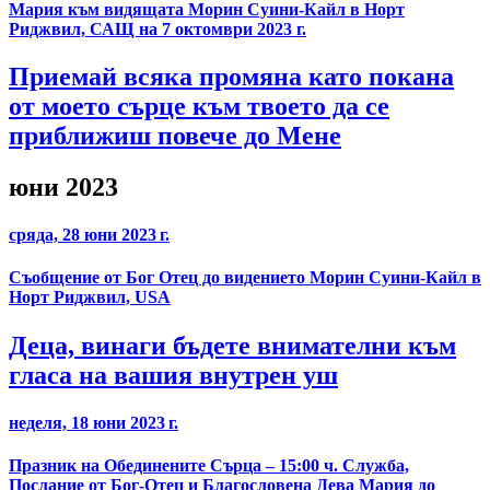
Мария към видящата Морин Суини-Кайл в Норт
Риджвил, САЩ на 7 октомври 2023 г.
Приемай всяка промяна като покана
от моето сърце към твоето да се
приближиш повече до Мене
юни 2023
сряда, 28 юни 2023 г.
Съобщение от Бог Отец до видението Морин Суини-Кайл в
Норт Риджвил, USA
Деца, винаги бъдете внимателни към
гласа на вашия внутрен уш
неделя, 18 юни 2023 г.
Празник на Обединените Сърца – 15:00 ч. Служба,
Послание от Бог-Отец и Благословена Дева Мария до