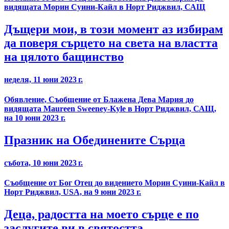
видящата Морин Суини-Кайл в Норт Риджвил, САЩ
Дъщери мои, в този момент аз избирам
да поверя сърцето на света на властта
на цялото бащинство
неделя, 11 юни 2023 г.
Обявление, Съобщение от Блажена Дева Мария до
видящата Maureen Sweeney-Kyle в Норт Риджвил, САЩ,
на 10 юни 2023 г.
Празник на Обединените Сърца
събота, 10 юни 2023 г.
Съобщение от Бог Отец до видението Морин Суини-Кайл в
Норт Риджвил, USA, на 9 юни 2023 г.
Деца, радостта на моето сърце е по
заслугите ви в святостта