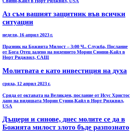
Свини-Кайл в Норт Риджвил, USA
Аз съм вашият защитник във всички
ситуации
неделя, 16 април 2023 г.
Празник на Божията Милост – 3:00 Ч.. Служба, Послание
от Бога Отец дадено на видението Морин Сюини-Кайл в
Норт Риджвил, САЩ
Молитвата е като инвестиция на духа
сряда, 12 април 2023 г.
Сряда от октавата на Великден, послание от Исус Христос
дано на видящата Морин Суини-Кайл в Норт Риджвил,
USA
Дъщери и синове, днес молите се да в
Божията милост злото бъде разпознато