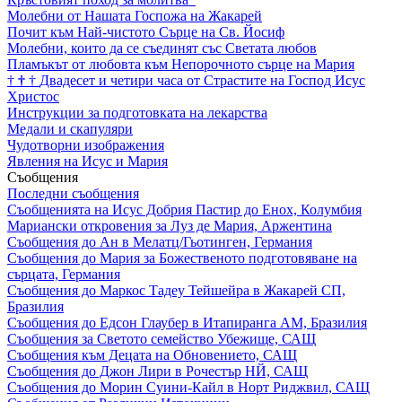
Молебни от Нашата Госпожа на Жакарей
Почит към Най-чистото Сърце на Св. Йосиф
Молебни, които да се съединят със Светата любов
Пламъкът от любовта към Непорочното сърце на Мария
†
†
†
Двадесет и четири часа от Страстите на Господ Исус
Христос
Инструкции за подготовката на лекарства
Медали и скапуляри
Чудотворни изображения
Явления на Исус и Мария
Съобщения
Последни съобщения
Съобщенията на Исус Добрия Пастир до Енох, Колумбия
Мариански откровения за Луз де Мария, Аржентина
Съобщения до Ан в Мелатц/Гьотинген, Германия
Съобщения до Мария за Божественото подготовяване на
сърцата, Германия
Съобщения до Маркос Тадеу Тейшейра в Жакарей СП,
Бразилия
Съобщения до Едсон Глаубер в Итапиранга АМ, Бразилия
Съобщения за Светото семейство Убежище, САЩ
Съобщения към Децата на Обновението, САЩ
Съобщения до Джон Лири в Рочестър НЙ, САЩ
Съобщения до Морин Суини-Кайл в Норт Риджвил, САЩ