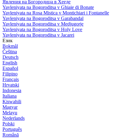
Явления на Богородица в Хееде
Yavleniyata na Bogoroditsa v Ghiaie di Bonate
Yavleniyata na Rosa Mistica v Montichiari i Fontanelle
Yavleniyata na Bogoroditsa v Garabandal
Yavleniyata na Bogoroditsa v Medjugorje
Yavleniyata na Bogoroditsa v Holy Love
Yavleniyata na Bogoroditsa v Jacarei
Език
Bokmål
Čeština
Deutsch
English
Español
Filipino
Français
Hrvatski
Indonesia
Italiana
Kiswahili
Magyar
Melayu
Nederlands
Polski
Português
Română