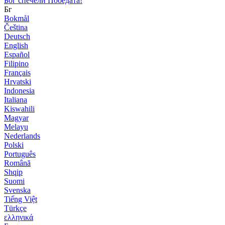
Бог спечели Победата!
Бг
Bokmål
Čeština
Deutsch
English
Español
Filipino
Français
Hrvatski
Indonesia
Italiana
Kiswahili
Magyar
Melayu
Nederlands
Polski
Português
Română
Shqip
Suomi
Svenska
Tiếng Việt
Türkçe
ελληνικά