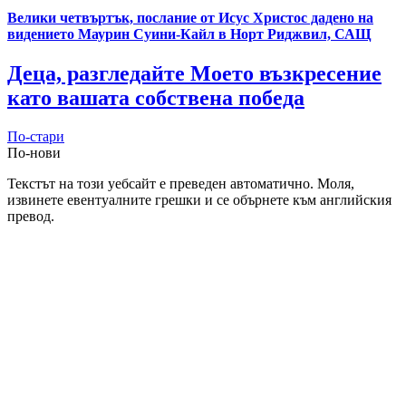
Велики четвъртък, послание от Исус Христос дадено на
видението Маурин Суини-Кайл в Норт Риджвил, САЩ
Деца, разгледайте Моето възкресение
като вашата собствена победа
По-стари
По-нови
Текстът на този уебсайт е преведен автоматично. Моля,
извинете евентуалните грешки и се обърнете към английския
превод.