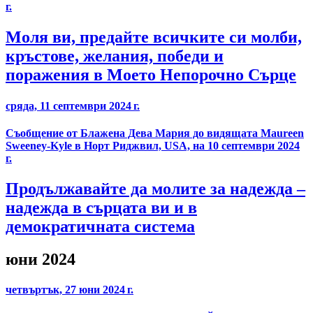
г.
Моля ви, предайте всичките си молби,
кръстове, желания, победи и
поражения в Моето Непорочно Сърце
сряда, 11 септември 2024 г.
Съобщение от Блажена Дева Мария до видящата Maureen
Sweeney-Kyle в Норт Риджвил, USA, на 10 септември 2024
г.
Продължавайте да молите за надежда –
надежда в сърцата ви и в
демократичната система
юни 2024
четвъртък, 27 юни 2024 г.