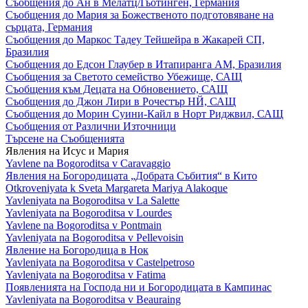
Съобщения до Ан в Мелатц/Гьотинген, Германия
Съобщения до Мария за Божественото подготовяване на
сърцата, Германия
Съобщения до Маркос Тадеу Тейшейра в Жакарей СП,
Бразилия
Съобщения до Едсон Глаубер в Итапиранга АМ, Бразилия
Съобщения за Светото семейство Убежище, САЩ
Съобщения към Децата на Обновението, САЩ
Съобщения до Джон Лири в Рочестър НЙ, САЩ
Съобщения до Морин Суини-Кайл в Норт Риджвил, САЩ
Съобщения от Различни Източници
Търсене на Съобщенията
Явления на Исус и Мария
Yavlene na Bogoroditsa v Caravaggio
Явления на Богородицата „Добрата Събития“ в Кито
Otkroveniyata k Sveta Margareta Mariya Alakoque
Yavleniyata na Bogoroditsa v La Salette
Yavleniyata na Bogoroditsa v Lourdes
Yavlene na Bogoroditsa v Pontmain
Yavleniyata na Bogoroditsa v Pellevoisin
Явление на Богородица в Нок
Yavleniyata na Bogoroditsa v Castelpetroso
Yavleniyata na Bogoroditsa v Fatima
Появленията на Господа ни и Богородицата в Кампинас
Yavleniyata na Bogoroditsa v Beauraing