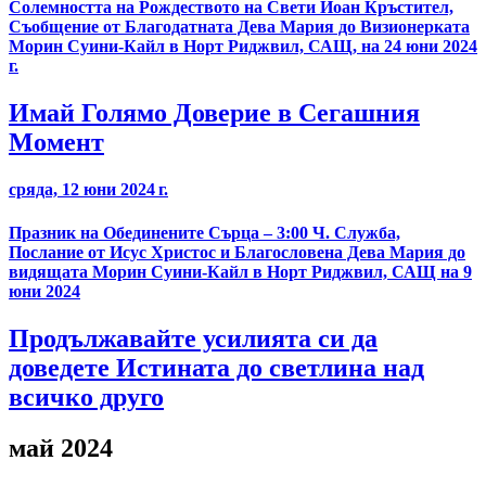
Солемността на Рождеството на Свети Йоан Кръстител,
Съобщение от Благодатната Дева Мария до Визионерката
Морин Суини-Кайл в Норт Риджвил, САЩ, на 24 юни 2024
г.
Имай Голямо Доверие в Сегашния
Момент
сряда, 12 юни 2024 г.
Празник на Обединените Сърца – 3:00 Ч. Служба,
Послание от Исус Христос и Благословена Дева Мария до
видящата Морин Суини-Кайл в Норт Риджвил, САЩ на 9
юни 2024
Продължавайте усилията си да
доведете Истината до светлина над
всичко друго
май 2024