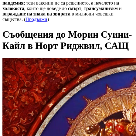
пандемия
; тези ваксини не са решението, а началото на
холокоста
, който ще доведе до
смърт
,
трансуманизъм
и
вграждане на знака на звярата
в милиони човешки
същества. (
Продължи
)
Съобщения до Морин Суини-
Кайл в Норт Риджвил, САЩ