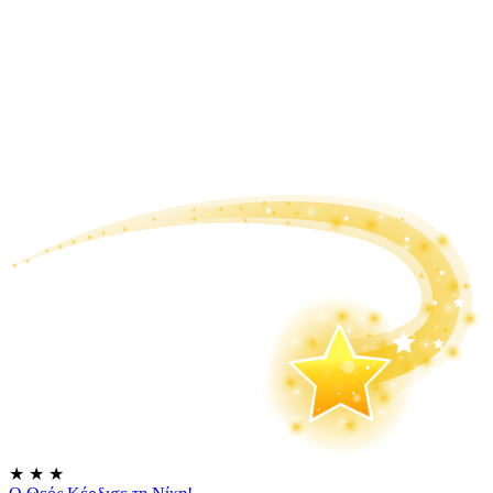
★
★
★