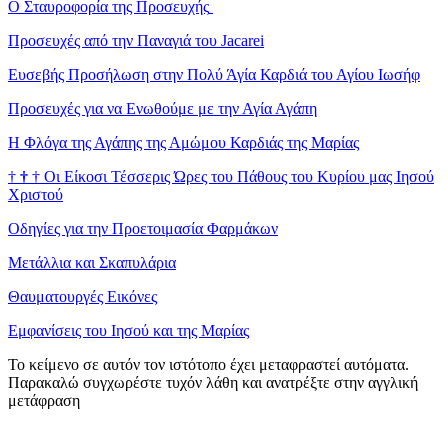
Ο Σταυροφορία της Προσευχής
Προσευχές από την Παναγιά του Jacarei
Ευσεβής Προσήλωση στην Πολύ Άγία Καρδιά του Αγίου Ιωσήφ
Προσευχές για να Ενωθούμε με την Αγία Αγάπη
Η Φλόγα της Αγάπης της Αμώμου Καρδιάς της Μαρίας
†
†
†
Οι Είκοσι Τέσσερις Ώρες του Πάθους του Κυρίου μας Ιησού
Χριστού
Οδηγίες για την Προετοιμασία Φαρμάκων
Μετάλλια και Σκαπυλάρια
Θαυματουργές Εικόνες
Εμφανίσεις του Ιησού και της Μαρίας
Το κείμενο σε αυτόν τον ιστότοπο έχει μεταφραστεί αυτόματα.
Παρακαλώ συγχωρέστε τυχόν λάθη και ανατρέξτε στην αγγλική
μετάφραση