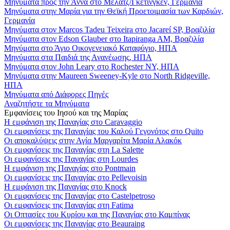
Μηνύματα προς την Άννα στο Μέλατζ/Γκέτινγκεν, Γερμανία
Μηνύματα στην Μαρία για την Θεϊκή Προετοιμασία των Καρδιών,
Γερμανία
Μηνύματα στον Marcos Tadeu Teixeira στο Jacareí SP, Βραζιλία
Μηνύματα στον Edson Glauber στο Itapiranga AM, Βραζιλία
Μηνύματα στο Άγιο Οικογενειακό Καταφύγιο, ΗΠΑ
Μηνύματα στα Παιδιά της Ανανέωσης, ΗΠΑ
Μηνύματα στον John Leary στο Rochester NY, ΗΠΑ
Μηνύματα στην Maureen Sweeney-Kyle στο North Ridgeville,
ΗΠΑ
Μηνύματα από Διάφορες Πηγές
Αναζητήστε τα Μηνύματα
Εμφανίσεις του Ιησού και της Μαρίας
Η εμφάνιση της Παναγίας στο Caravaggio
Οι εμφανίσεις της Παναγίας του Καλού Γεγονότος στο Quito
Οι αποκαλύψεις στην Αγία Μαργαρίτα Μαρία Αλακόκ
Οι εμφανίσεις της Παναγίας στη La Salette
Οι εμφανίσεις της Παναγίας στη Lourdes
Η εμφάνιση της Παναγίας στο Pontmain
Οι εμφανίσεις της Παναγίας στο Pellevoisin
Η εμφάνιση της Παναγίας στο Knock
Οι εμφανίσεις της Παναγίας στο Castelpetroso
Οι εμφανίσεις της Παναγίας στη Fatima
Οι Οπτασίες του Κυρίου και της Παναγίας στο Καμπίνας
Οι εμφανίσεις της Παναγίας στο Beauraing