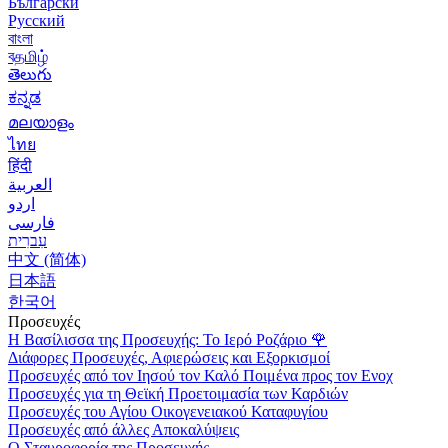
Български
Русский
বাংলা
বதமிழ்
తెలుగు
ಕನ್ನಡ
മലയാളം
ไทย
हिंदी
العربية
اردو
فارسی
עִברִית
中文 (简体)
日本語
한국어
Προσευχές
Η Βασίλισσα της Προσευχής: Το Ιερό Ροζάριο
🌹
Διάφορες Προσευχές, Αφιερώσεις και Εξορκισμοί
Προσευχές από τον Ιησού τον Καλό Ποιμένα προς τον Ενοχ
Προσευχές για τη Θεϊκή Προετοιμασία των Καρδιών
Προσευχές του Αγίου Οικογενειακού Καταφυγίου
Προσευχές από άλλες Αποκαλύψεις
Ο Σταυροφορία της Προσευχής