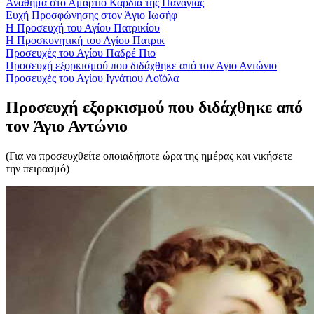
Αναθήμα στο Αμάρτιο Καρδία της Παναγίας
Ευχή Προσφώνησης στον Άγιο Ιωσήφ
Η Προσευχή του Αγίου Πατρικίου
Η Προσκυνητική του Αγίου Πατρικ
Προσευχές του Αγίου Παδρέ Πιο
Προσευχή εξορκισμού που διδάχθηκε από τον Άγιο Αντώνιο
Προσευχές του Αγίου Ιγνάτιου Λοϊόλα
Προσευχή εξορκισμού που διδάχθηκε από
τον Άγιο Αντώνιο
(Για να προσευχθείτε οποιαδήποτε ώρα της ημέρας και νικήσετε
την πειρασμό)