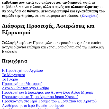
εμβολημάτων κατά του υπάρχοντος πανδημικού
; αυτά τα
εμβόλια δεν είναι η λύση, αλλά ο αρχής του
ολοκαυτώματος
που
θα οδηγήσει σε
θάνατο
,
μεταανθρωπισμό
και
εγκατάσταση του
σημάδι της θηρίας
, σε εκατομμύρια ανθρώπους. (
Συνεχίστε
)
Διάφορες Προσευχές, Αφιερώσεις και
Εξορκισμοί
Συλλογή διαφόρων Προσευχών, οι περισσότερες από τις οποίες
αναγνωρίζονται επίσημα και χρησιμοποιούνται από την Καθολική
Εκκλησία
Περιεχόμενα
Η Προσευχή του Αγγέλου
Το Μαγνιφικάτ
Το Γλόρια
Προσευχή του Μεμοραρέ
Ακολουθία στον Άγιο Πνεύμα
Προσευχή και Εξορκισμός του Αρχαγγέλου Αγίου Μιχαήλ
Προσκύνηση στο Τίμιο Αίμα του Ιησού Χριστού
Προσκύνηση στο Ιερό Τραυμα του Ωμοπλάτου του Χριστού
Αναθήμαση στο Ιερό Καρδία του Ιησού