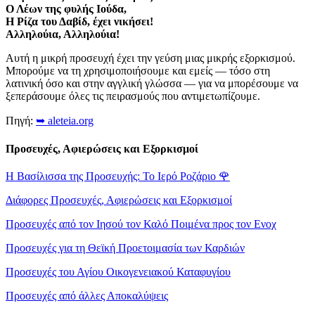
Ο Λέων της φυλής Ιούδα,
Η Ρίζα του Δαβίδ, έχει νικήσει!
Αλληλούια, Αλληλούια!
Αυτή η μικρή προσευχή έχει την γεύση μιας μικρής εξορκισμού.
Μπορούμε να τη χρησιμοποιήσουμε και εμείς — τόσο στη
λατινική όσο και στην αγγλική γλώσσα — για να μπορέσουμε να
ξεπεράσουμε όλες τις πειρασμούς που αντιμετωπίζουμε.
Πηγή:
➥ aleteia.org
Προσευχές, Αφιερώσεις και Εξορκισμοί
Η Βασίλισσα της Προσευχής: Το Ιερό Ροζάριο
🌹
Διάφορες Προσευχές, Αφιερώσεις και Εξορκισμοί
Προσευχές από τον Ιησού τον Καλό Ποιμένα προς τον Ενοχ
Προσευχές για τη Θεϊκή Προετοιμασία των Καρδιών
Προσευχές του Αγίου Οικογενειακού Καταφυγίου
Προσευχές από άλλες Αποκαλύψεις