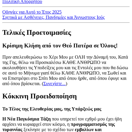
Πολιτική Απορρήτου
Οδηγίες για Αυτό το Έτος 2025
Σχετικά με Ασθένειες, Πανδημίες και Άγνωστους Ιούς
Τελικές Προετοιμασίες
Κρίσιμη Κλήση από τον Θεό Πατέρα σε Όλους!
Πριν απελευθερώσω το Χέρι Μου με ΟΛΗ την Δύναμή του, Κατά
της Γης, θέλω να Προσκαλέσω ΚΑΘΕ ΑΝΘΡΩΠΟ να
ακολουθήσει τις Υποδείξεις μου και τις Εντολές μου που θα δώσω
σε αυτό το Μήνυμα γιατί θέλω ΚΑΘΕ ΑΝΘΡΩΠΟ, να Σωθεί και
να Επιστρέψει στο Σπίτι Μου από όπου ήρθε, από όπου έφυγε και
από όπου βρίσκεται.
(
Συνεχίστε...
)
Κόκκινη Προειδοποίηση
Το Τέλος της Ελευθερίας μας, της Υπάρξεώς μας
Η Νέα Παγκόσμια Τάξη
που υπηρετεί τον εχθρό μου έχει ήδη
αρχίσει να κυριαρχεί στον κόσμο, η
προγραμματισμός της
τυραννίας
ξεκίνησε με το σχέδιο των
εμβολίων και