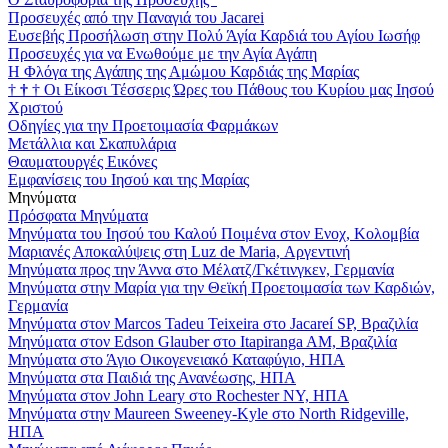
Προσευχές από την Παναγιά του Jacarei
Ευσεβής Προσήλωση στην Πολύ Άγία Καρδιά του Αγίου Ιωσήφ
Προσευχές για να Ενωθούμε με την Αγία Αγάπη
Η Φλόγα της Αγάπης της Αμώμου Καρδιάς της Μαρίας
†
†
†
Οι Είκοσι Τέσσερις Ώρες του Πάθους του Κυρίου μας Ιησού
Χριστού
Οδηγίες για την Προετοιμασία Φαρμάκων
Μετάλλια και Σκαπυλάρια
Θαυματουργές Εικόνες
Εμφανίσεις του Ιησού και της Μαρίας
Μηνύματα
Πρόσφατα Μηνύματα
Μηνύματα του Ιησού του Καλού Ποιμένα στον Ενοχ, Κολομβία
Μαριανές Αποκαλύψεις στη Luz de Maria, Αργεντινή
Μηνύματα προς την Άννα στο Μέλατζ/Γκέτινγκεν, Γερμανία
Μηνύματα στην Μαρία για την Θεϊκή Προετοιμασία των Καρδιών,
Γερμανία
Μηνύματα στον Marcos Tadeu Teixeira στο Jacareí SP, Βραζιλία
Μηνύματα στον Edson Glauber στο Itapiranga AM, Βραζιλία
Μηνύματα στο Άγιο Οικογενειακό Καταφύγιο, ΗΠΑ
Μηνύματα στα Παιδιά της Ανανέωσης, ΗΠΑ
Μηνύματα στον John Leary στο Rochester NY, ΗΠΑ
Μηνύματα στην Maureen Sweeney-Kyle στο North Ridgeville,
ΗΠΑ