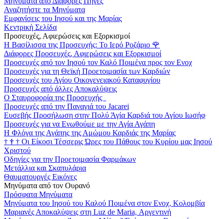
Μηνύματα από Διάφορες Πηγές
Αναζητήστε τα Μηνύματα
Εμφανίσεις του Ιησού και της Μαρίας
Κεντρική Σελίδα
Προσευχές, Αφιερώσεις και Εξορκισμοί
Η Βασίλισσα της Προσευχής: Το Ιερό Ροζάριο
🌹
Διάφορες Προσευχές, Αφιερώσεις και Εξορκισμοί
Προσευχές από τον Ιησού τον Καλό Ποιμένα προς τον Ενοχ
Προσευχές για τη Θεϊκή Προετοιμασία των Καρδιών
Προσευχές του Αγίου Οικογενειακού Καταφυγίου
Προσευχές από άλλες Αποκαλύψεις
Ο Σταυροφορία της Προσευχής
Προσευχές από την Παναγιά του Jacarei
Ευσεβής Προσήλωση στην Πολύ Άγία Καρδιά του Αγίου Ιωσήφ
Προσευχές για να Ενωθούμε με την Αγία Αγάπη
Η Φλόγα της Αγάπης της Αμώμου Καρδιάς της Μαρίας
†
†
†
Οι Είκοσι Τέσσερις Ώρες του Πάθους του Κυρίου μας Ιησού
Χριστού
Οδηγίες για την Προετοιμασία Φαρμάκων
Μετάλλια και Σκαπυλάρια
Θαυματουργές Εικόνες
Μηνύματα από τον Ουρανό
Πρόσφατα Μηνύματα
Μηνύματα του Ιησού του Καλού Ποιμένα στον Ενοχ, Κολομβία
Μαριανές Αποκαλύψεις στη Luz de Maria, Αργεντινή