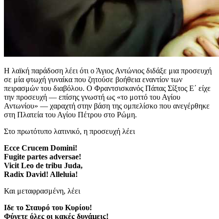
Η λαϊκή παράδοση λέει ότι ο Άγιος Αντώνιος διδάξε μια προσευχή
σε μία φτωχή γυναίκα που ζητούσε βοήθεια εναντίον των
πειρασμών του διαβόλου. Ο Φραντσισκανός Πάπας Σίξτος Ε΄ είχε
την προσευχή — επίσης γνωστή ως «το μοττό του Αγίου
Αντωνίου» — χαραχτή στην βάση της ομπελίσκο που ανεγέρθηκε
στη Πλατεία του Αγίου Πέτρου στο Ρώμη.
Στο πρωτότυπο λατινικό, η προσευχή λέει
Ecce Crucem Domini!
Fugite partes adversae!
Vicit Leo de tribu Juda,
Radix David! Alleluia!
Και μεταφρασμένη, λέει
Ιδε το Σταυρό του Κυρίου!
Φύγετε όλες οι κακές δυνάμεις!