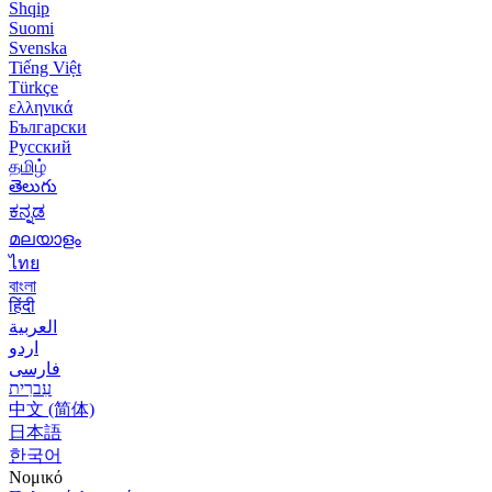
Shqip
Suomi
Svenska
Tiếng Việt
Türkçe
ελληνικά
Български
Русский
தமிழ்
తెలుగు
ಕನ್ನಡ
മലയാളം
ไทย
বাংলা
हिंदी
العربية
اردو
فارسی
עִברִית
中文 (简体)
日本語
한국어
Νομικό