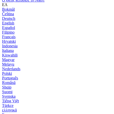
Ο Θεός Κέρδισε τη Νίκη!
ΕΛ
Bokmål
Čeština
Deutsch
English
Español
Filipino
Français
Hrvatski
Indonesia
Italiana
Kiswahili
Magyar
Melayu
Nederlands
Polski
Português
Română
Shqip
Suomi
Svenska
Tiếng Việt
Türkçe
ελληνικά