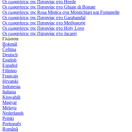
Οι εμφανίσεις της Παναγίας στο Heede
Οι εμφανίσεις της Παναγίας στο Ghiaie di Bonate
Οι εμφανίσεις της Rosa Mistica στα Montichiari και Fontanelle
Οι εμφανίσεις της Παναγίας στο Garabandal
Οι εμφανίσεις της Παναγίας στο Medjugorje
Οι εμφανίσεις της Παναγίας στο Holy Love
Οι εμφανίσεις της Παναγίας στο Jacarei
Γλώσσα
Bokmål
Čeština
Deutsch
English
Español
Filipino
Français
Hrvatski
Indonesia
Italiana
Kiswahili
Magyar
Melayu
Nederlands
Polski
Português
Română