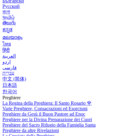
Български
Русский
বাংলা
বதமிழ்
తెలుగు
ಕನ್ನಡ
മലയാളം
ไทย
हिंदी
العربية
اردو
فارسی
עִברִית
中文 (简体)
日本語
한국어
Preghiere
La Regina della Preghiera: Il Santo Rosario
🌹
Varie Preghiere, Consacrazioni ed Esorcismi
Preghiere da Gesù il Buon Pastore ad Enoc
Preghiere per la Divina Preparazione dei Cuori
Preghiere del Sacro Rifugio della Famiglia Santa
Preghiere da altre Rivelazioni
La Crociata della Preghiera