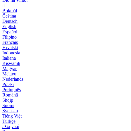
Dio ha Vinto!
it
Bokmål
Čeština
Deutsch
English
Español
Filipino
Français
Hrvatski
Indonesia
Italiana
Kiswahili
Magyar
Melayu
Nederlands
Polski
Português
Română
Shqip
Suomi
Svenska
Tiếng Việt
Türkçe
ελληνικά