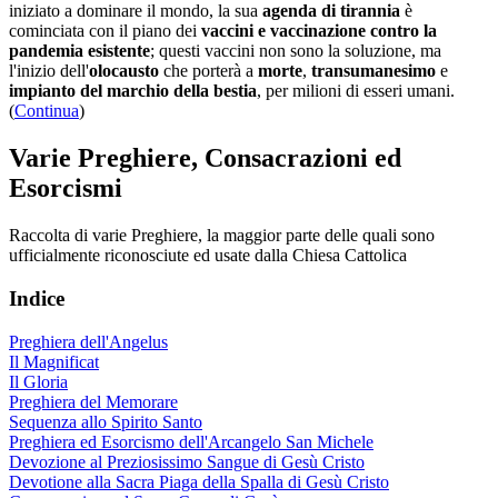
iniziato a dominare il mondo, la sua
agenda di tirannia
è
cominciata con il piano dei
vaccini e vaccinazione contro la
pandemia esistente
; questi vaccini non sono la soluzione, ma
l'inizio dell'
olocausto
che porterà a
morte
,
transumanesimo
e
impianto del marchio della bestia
, per milioni di esseri umani.
(
Continua
)
Varie Preghiere, Consacrazioni ed
Esorcismi
Raccolta di varie Preghiere, la maggior parte delle quali sono
ufficialmente riconosciute ed usate dalla Chiesa Cattolica
Indice
Preghiera dell'Angelus
Il Magnificat
Il Gloria
Preghiera del Memorare
Sequenza allo Spirito Santo
Preghiera ed Esorcismo dell'Arcangelo San Michele
Devozione al Preziosissimo Sangue di Gesù Cristo
Devotione alla Sacra Piaga della Spalla di Gesù Cristo