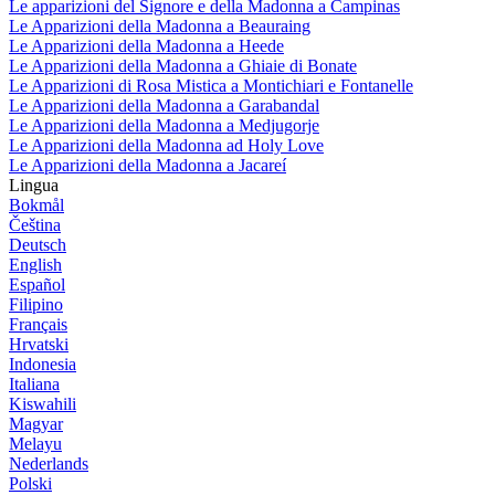
Le apparizioni del Signore e della Madonna a Campinas
Le Apparizioni della Madonna a Beauraing
Le Apparizioni della Madonna a Heede
Le Apparizioni della Madonna a Ghiaie di Bonate
Le Apparizioni di Rosa Mistica a Montichiari e Fontanelle
Le Apparizioni della Madonna a Garabandal
Le Apparizioni della Madonna a Medjugorje
Le Apparizioni della Madonna ad Holy Love
Le Apparizioni della Madonna a Jacareí
Lingua
Bokmål
Čeština
Deutsch
English
Español
Filipino
Français
Hrvatski
Indonesia
Italiana
Kiswahili
Magyar
Melayu
Nederlands
Polski