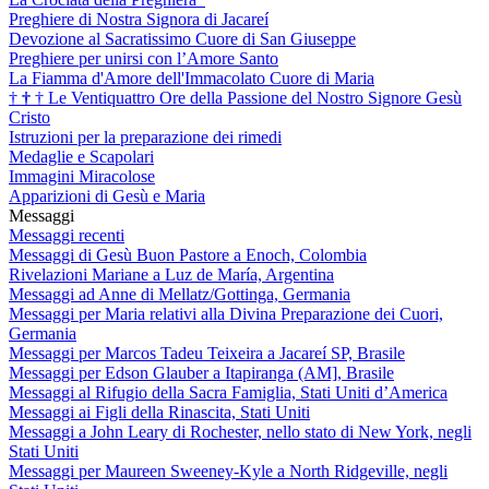
Preghiere di Nostra Signora di Jacareí
Devozione al Sacratissimo Cuore di San Giuseppe
Preghiere per unirsi con l’Amore Santo
La Fiamma d'Amore dell'Immacolato Cuore di Maria
†
†
†
Le Ventiquattro Ore della Passione del Nostro Signore Gesù
Cristo
Istruzioni per la preparazione dei rimedi
Medaglie e Scapolari
Immagini Miracolose
Apparizioni di Gesù e Maria
Messaggi
Messaggi recenti
Messaggi di Gesù Buon Pastore a Enoch, Colombia
Rivelazioni Mariane a Luz de María, Argentina
Messaggi ad Anne di Mellatz/Gottinga, Germania
Messaggi per Maria relativi alla Divina Preparazione dei Cuori,
Germania
Messaggi per Marcos Tadeu Teixeira a Jacareí SP, Brasile
Messaggi per Edson Glauber a Itapiranga (AM], Brasile
Messaggi al Rifugio della Sacra Famiglia, Stati Uniti d’America
Messaggi ai Figli della Rinascita, Stati Uniti
Messaggi a John Leary di Rochester, nello stato di New York, negli
Stati Uniti
Messaggi per Maureen Sweeney-Kyle a North Ridgeville, negli