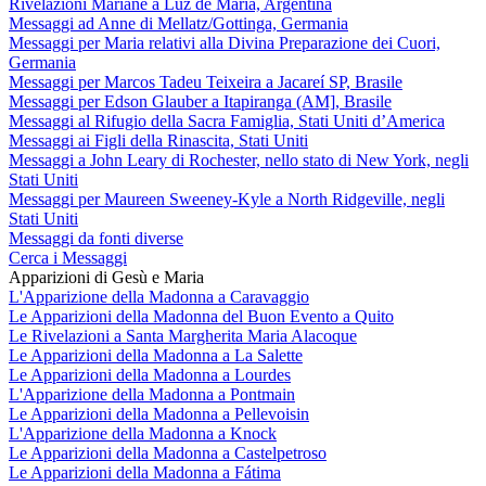
Rivelazioni Mariane a Luz de María, Argentina
Messaggi ad Anne di Mellatz/Gottinga, Germania
Messaggi per Maria relativi alla Divina Preparazione dei Cuori,
Germania
Messaggi per Marcos Tadeu Teixeira a Jacareí SP, Brasile
Messaggi per Edson Glauber a Itapiranga (AM], Brasile
Messaggi al Rifugio della Sacra Famiglia, Stati Uniti d’America
Messaggi ai Figli della Rinascita, Stati Uniti
Messaggi a John Leary di Rochester, nello stato di New York, negli
Stati Uniti
Messaggi per Maureen Sweeney-Kyle a North Ridgeville, negli
Stati Uniti
Messaggi da fonti diverse
Cerca i Messaggi
Apparizioni di Gesù e Maria
L'Apparizione della Madonna a Caravaggio
Le Apparizioni della Madonna del Buon Evento a Quito
Le Rivelazioni a Santa Margherita Maria Alacoque
Le Apparizioni della Madonna a La Salette
Le Apparizioni della Madonna a Lourdes
L'Apparizione della Madonna a Pontmain
Le Apparizioni della Madonna a Pellevoisin
L'Apparizione della Madonna a Knock
Le Apparizioni della Madonna a Castelpetroso
Le Apparizioni della Madonna a Fátima