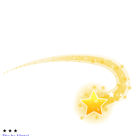
★
★
★