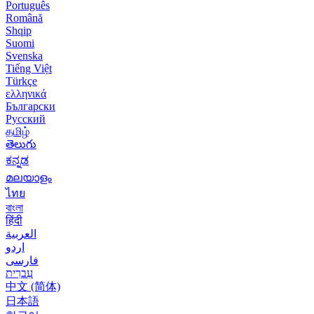
Português
Română
Shqip
Suomi
Svenska
Tiếng Việt
Türkçe
ελληνικά
Български
Русский
தமிழ்
తెలుగు
ಕನ್ನಡ
മലയാളം
ไทย
বাংলা
हिंदी
العربية
اردو
فارسی
עִברִית
中文 (简体)
日本語