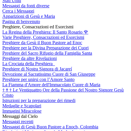
Stati Uniti
Messaggi da fonti diverse
Cerca i Messaggi
Apparizioni di Gesù e Maria
Pagina di benvenuto
Preghiere, Consacrazioni ed Esorcismi
La Regina della Preghiera: Il Santo Rosario
🌹
Varie Preghiere, Consacrazioni ed Esorcismi
Preghiere da Gesù il Buon Pastore ad Enoc
Preghiere per la Divina Preparazione dei Cuori
Preghiere del Sacro Rifugio della Famiglia Santa
Preghiere da altre Rivelazioni
La Crociata della Preghiera
Preghiere di Nostra Signora di Jacareí
Devozione al Sacratissimo Cuore di San Giuseppe
Preghiere per unirsi con l’Amore Santo
La Fiamma d'Amore dell'Immacolato Cuore di Maria
†
†
†
Le Ventiquattro Ore della Passione del Nostro Signore Gesù
Cristo
Istruzioni per la preparazione dei rimedi
Medaglie e Scapolari
Immagini Miracolose
Messaggi dal Cielo
Messaggi recenti
Messaggi di Gesù Buon Pastore a Enoch, Colombia