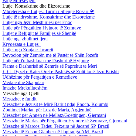
Faqe Mirësevjeni
Lutje, Konsakrime dhe Ekzorcisme
Mbretëresha e Lutjes: Turrni i Shenjtë Rosari
🌹
Lutje të ndryshme, Konsakrime dhe Eksorcizme
Lutjet nga Jezu Mëshiruesi për Enoc
Lutje për Përgatitjen Hyjnore të Zemrave
Lutjet e Refugjit të Familjes së Shenjtë
Lutje nga zbulimet tjera
Kryqëzata e Lutjes
Lutjet nga Zonja e Jacareit
Devocion për Zemrën më të Pastër të Shën Jozefit
Lutje për t'u bashkuar me Dashurinë Hyjnore
Flama e Dashurisë së Zemrës së Paprekut të Meri
†
†
†
Dyzet e Katër Orët e Pashkës së Zotit tonë Jezu Krishti
Udhëzime për Përgatitjen e Remedieve
Medale dhe Skapulari
Imazhe Mrekullueshëm
Mesazhe nga Qielli
Mesazhet e fundit
Mesazhet e Jezusit të Mirë Bariut ndaj Enoch, Kolumbi
Zbulimet Marian për Luz de Maria, Argjentinë
Mesazhet për Annën në Mellatz/Goettingen, Gjermani
Mesazhe te Marias për Përgatitjen Hyjnore të Zemrave, Gjermani
Mesazhe të Marcos Tadeu Teixeira në Jacareí SP, Brazil
Mesazhe të Edson Glauber në Itapiranga AM, Brazil