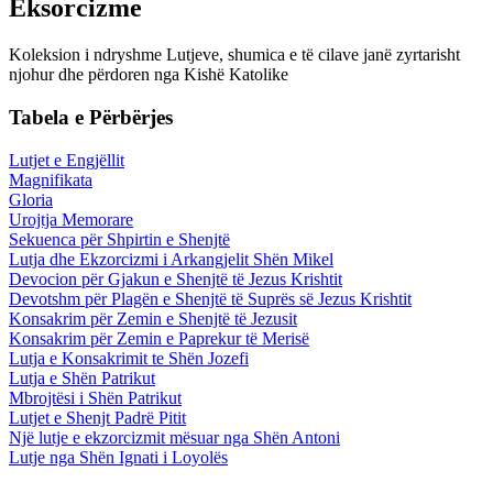
Eksorcizme
Koleksion i ndryshme Lutjeve, shumica e të cilave janë zyrtarisht
njohur dhe përdoren nga Kishë Katolike
Tabela e Përbërjes
Lutjet e Engjëllit
Magnifikata
Gloria
Urojtja Memorare
Sekuenca për Shpirtin e Shenjtë
Lutja dhe Ekzorcizmi i Arkangjelit Shën Mikel
Devocion për Gjakun e Shenjtë të Jezus Krishtit
Devotshm për Plagën e Shenjtë të Suprës së Jezus Krishtit
Konsakrim për Zemin e Shenjtë të Jezusit
Konsakrim për Zemin e Paprekur të Merisë
Lutja e Konsakrimit te Shën Jozefi
Lutja e Shën Patrikut
Mbrojtësi i Shën Patrikut
Lutjet e Shenjt Padrë Pitit
Një lutje e ekzorcizmit mësuar nga Shën Antoni
Lutje nga Shën Ignati i Loyolës