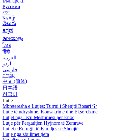
Български
Русский
বাংলা
বதமிழ்
తెలుగు
ಕನ್ನಡ
മലയാളം
ไทย
हिंदी
العربية
اردو
فارسی
עִברִית
中文 (简体)
日本語
한국어
Lutje
Mbretëresha e Lutjes: Turrni i Shenjtë Rosari
🌹
Lutje të ndryshme, Konsakrime dhe Eksorcizme
Lutjet nga Jezu Mëshiruesi për Enoc
Lutje për Përgatitjen Hyjnore të Zemrave
Lutjet e Refugjit të Familjes së Shenjtë
Lutje nga zbulimet tjera
Kryqëzata e Lutjes