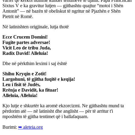
varfër që kërkoi ndihmë kundër tentimeve të djallit. Papa Franciscan
Sixtus V e ka gravitur lutjen — gjithashtu quajtur “motoi i Shën
Antonit” — në bazën të obeliskut të ngritur në Pjazhën e Shën
Pietrit në Romë.
Në latinishten origjinale, lutja thotë
Ecce Crucem Domini!
Fugite partes adversae!
Vicit Leo de tribu Juda,
Radix David! Alleluia!
Dhe në përkthim leximi i saj është
Shihu Kryqin e Zotit!
Largohuni, të gjitha fuqitë e keqija!
Leu i fisit të Judës,
Rrënja e Davidit, ka fituar!
Alleluia, Alleluia!
Kjo lutje e shkurtër ka aromë ekzorcizmi. Ne gjithashtu mund ta
përdorim atë — në latinisht dhe anglisht — për të arritur t'i
mposhtëm të gjitha tentimet që i ballafaquam.
Burimi:
➥ aleteia.org