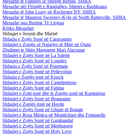
Mesazhe te Familjes së Shenjtë Refugj, SHBA
Mesazhe për Fëmijët e Ringjalljes, Shtetet e Bashkuara
Mesazhe të John Leary në Rochester NY, SHBA
Mesazhe të Maureen Sweeney-Kyle në North Ridgeville, SHBA
Mesazhe nga Burime Të Llojuar
Kërko Mesazhet
Shfaqjet e Jezusit dhe Marisë
Shfaqja e Zojës Sonë në Caravaggio
Shfaqjet e Zonjës së Ngjarjes së Mirë në Quito
Zbulimet te Shën Margarete Mari Alacoque
Shfaqjet e Zojës Sonë në La Salette
Shfaqjet e Zojës Sonë në Lourdes
Shfaqja e Zojës Sonë në Pontmain
Shfaqjet e Zojës Sonë në Pellevoisin
Shfaqja e Zonjës tonë në Knock
Shfaqjet e Zojës Sonë në Castelpetroso
Shfaqjet e Zojës Sonë në Fatima
Shfaqjet e Zotit tonë dhe të Zonjës sonë në Kampinjas
Shfaqjet e Zojës Sonë në Beauraing
Shfaqjet e Zonjës tonë në Heede
Shfaqjet e Zojës Sonë në Ghiaie di Bonate
Shfaqjet e Rosa Mistica në Montichiari dhe Fontanelle
Shfaqjet e Zojës Sonë në Garabandal
Shfaqjet e Zojës Sonë në Medjugorje
Shfaqjet e Zojës Sonë në Holy Love