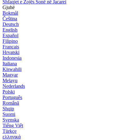
Shfaqjet e Zojës Sonë në Jacarei
Gjuhë
Bokmål
Čeština
Deutsch
English
Español
Filipino
Français
Hrvatski
Indonesia
Italiana
Kiswahili
Magyar
Melayu
Nederlands
Polski
Português
Română
Shqip
Suomi
Svenska
Tiếng Việt
Türkçe
ελληνικά