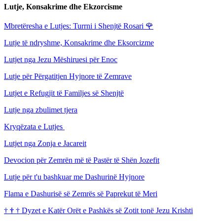
Lutje, Konsakrime dhe Ekzorcisme
Mbretëresha e Lutjes: Turrni i Shenjtë Rosari
🌹
Lutje të ndryshme, Konsakrime dhe Eksorcizme
Lutjet nga Jezu Mëshiruesi për Enoc
Lutje për Përgatitjen Hyjnore të Zemrave
Lutjet e Refugjit të Familjes së Shenjtë
Lutje nga zbulimet tjera
Kryqëzata e Lutjes
Lutjet nga Zonja e Jacareit
Devocion për Zemrën më të Pastër të Shën Jozefit
Lutje për t'u bashkuar me Dashurinë Hyjnore
Flama e Dashurisë së Zemrës së Paprekut të Meri
†
†
†
Dyzet e Katër Orët e Pashkës së Zotit tonë Jezu Krishti