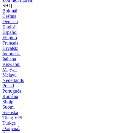
Zoti fitoi fitoren!
SHQ
Bokmål
Čeština
Deutsch
English
Español
Filipino
Français
Hrvatski
Indonesia
Italiana
Kiswahili
Magyar
Melayu
Nederlands
Polski
Português
Română
Shqip
Suomi
Svenska
Tiếng Việt
Türkçe
ελληνικά