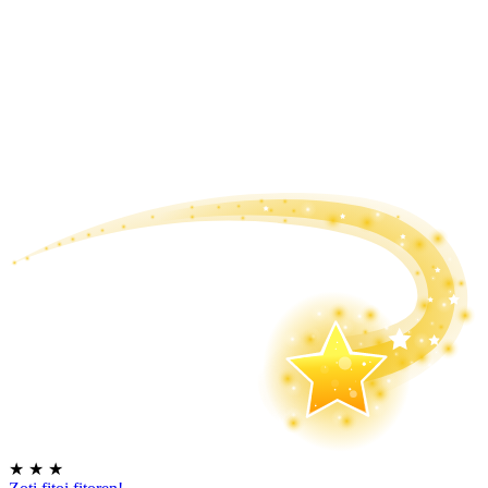
★
★
★