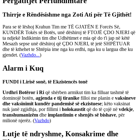
Përgatitjet Përfundimtare
Thirrje e Rëndësishme nga Zoti Ati për Të Gjithët!
Para se të lëshoj Krahun Tim me TË GJATËN E Forcës Së,
KUNDËR Tokës së Botës, unë dëshiroj të FTOJË ÇDO NJERI që
ta ndjekë Indikimin tim dhe Udhëtimet e mia që do t'i jap në këtë
Mesazh sepse unë dëshiroj që ÇDO NJERI, të jetë SHPËTUAR
dhe të kthehet te Shtëpia ime nga ku erdhi, nga ku u largua dhe ku
gjendet.
(
Vazhdo...
)
Alarm i Kuq
FUNDI i Lirisë sonë, të Ekzistencës tonë
Urdhri Botëror i Ri
që shërben armikut tim ka filluar tashmë të
dominojë botën,
agjenda e tij tiranike
filloi me planin e
vaksineve
dhe vaksinimit kundër pandemisë së ekzistuese
; këto vaksinat
nuk janë zgjidhja, por fillimi i
holokaustit
që do të çojë në
vdekje
,
transhumanizëm
dhe
implantimin e shenjës së bishave
, për
milionë njerëz. (
Vazhdo
)
Lutje të ndryshme, Konsakrime dhe