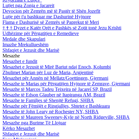
Lutjet nga Zonja e Jacareit
Devocion për Zemrën më të Pastër të Shën Jozefit
Lutje për t'u bashkuar me Dashurinë Hyjnore
Flama e Dashurisë së Zemrës së Paprekut të Meri
†
†
†
Dyzet e Katër Orët e Pashkës së Zotit tonë Jezu Krishti
Udhëzime për Përgatitjen e Remedieve
Medale dhe Skapulari
Imazhe Mrekullueshëm
Shfaqjet e Jezusit dhe Marisë
Mesazhe
Mesazhet e fundit
Mesazhet e Jezusit të Mirë Bariut ndaj Enoch, Kolumbi
Zbulimet Marian për Luz de Maria, Argjentinë
Mesazhet për Annën në Mellatz/Goettingen, Gjermani
Mesazhe te Marias për Përgatitjen Hyjnore të Zemrave, Gjermani
Mesazhe të Marcos Tadeu Teixeira në Jacareí SP, Brazil
Mesazhe të Edson Glauber në Itapiranga AM, Brazil
Mesazhe te Familjes së Shenjtë Refugj, SHBA
Mesazhe për Fëmijët e Ringjalljes, Shtetet e Bashkuara
Mesazhe të John Leary në Rochester NY, SHBA
Mesazhe të Maureen Sweeney-Kyle në North Ridgeville, SHBA
Mesazhe nga Burime Të Llojuar
Kërko Mesazhet
Shfaqjet e Jezusit dhe Marisë