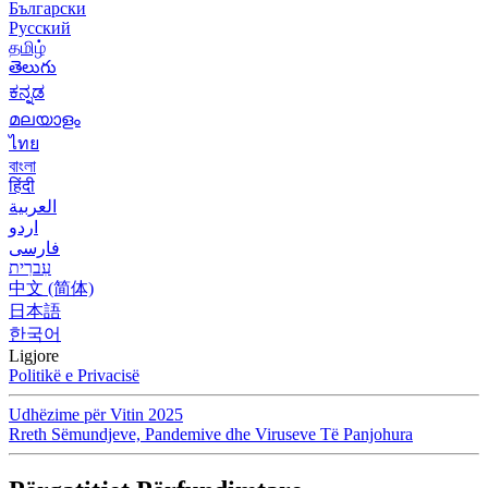
Български
Русский
தமிழ்
తెలుగు
ಕನ್ನಡ
മലയാളം
ไทย
বাংলা
हिंदी
العربية
اردو
فارسی
עִברִית
中文 (简体)
日本語
한국어
Ligjore
Politikë e Privacisë
Udhëzime për Vitin 2025
Rreth Sëmundjeve, Pandemive dhe Viruseve Të Panjohura