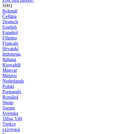
Zoti fitoi fitoren!
SHQ
Bokmål
Čeština
Deutsch
English
Español
Filipino
Français
Hrvatski
Indonesia
Italiana
Kiswahili
Magyar
Melayu
Nederlands
Polski
Português
Română
Shqip
Suomi
Svenska
Tiếng Việt
Türkçe
ελληνικά