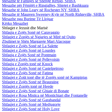
Mesazhe te Familjes së Shenjtë Refugj, SHBA
Mesazhe për Fëmijët e Ringjalljes, Shtetet e Bashkuara
Mesazhe të John Leary në Rochester NY, SHBA
Mesazhe të Maureen Sweeney-Kyle në North Ridgeville, SHBA
Mesazhe nga Burime Të Llojuar
Kërko Mesazhet
Shfaqjet e Jezusit dhe Marisë
Shfaqja e Zojës Sonë në Caravaggio
Shfaqjet e Zonjës së Ngjarjes së Mirë në Quito
Zbulimet te Shën Margarete Mari Alacoque
Shfaqjet e Zojës Sonë në La Salette
Shfaqjet e Zojës Sonë në Lourdes
Shfaqja e Zojës Sonë në Pontmain
Shfaqjet e Zojës Sonë në Pellevoisin
Shfaqja e Zonjës tonë në Knock
Shfaqjet e Zojës Sonë në Castelpetroso
Shfaqjet e Zojës Sonë në Fatima
Shfaqjet e Zotit tonë dhe të Zonjës sonë në Kampinjas
Shfaqjet e Zojës Sonë në Beauraing
Shfaqjet e Zonjës tonë në Heede
Shfaqjet e Zojës Sonë në Ghiaie di Bonate
Shfaqjet e Rosa Mistica në Montichiari dhe Fontanelle
Shfaqjet e Zojës Sonë në Garabandal
Shfaqjet e Zojës Sonë në Medjugorje
Shfaqjet e Zojës Sonë në Holy Love