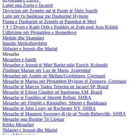
Lutjet nga Zonja e Jacareit
Devocion për Zemrën më të Pastër të Shën Jozefit
Lutje për t'u bashkuar me Dashurinë Hyjnore
Flama e Dashurisë së Zemrës së Paprekut të Meri
†
†
†
Dyzet e Katër Orët e Pashkës së Zotit tonë Jezu Krishti
Udhëzime për Përgatitjen e Remedieve
Medale dhe Skapulari
Imazhe Mrekullueshëm
Shfaqjet e Jezusit dhe Marisë
Mesazhe
Mesazhet e fundit
Mesazhet e Jezusit të Mirë Bariut ndaj Enoch, Kolumbi
Zbulimet Marian për Luz de Maria, Argjentinë
Mesazhet për Annën në Mellatz/Goettingen, Gjermani
Mesazhe te Marias për Përgatitjen Hyjnore të Zemrave, Gjermani
Mesazhe të Marcos Tadeu Teixeira në Jacareí SP, Brazil
Mesazhe të Edson Glauber në Itapiranga AM, Brazil
Mesazhe te Familjes së Shenjtë Refugj, SHBA
Mesazhe për Fëmijët e Ringjalljes, Shtetet e Bashkuara
Mesazhe të John Leary në Rochester NY, SHBA
Mesazhe të Maureen Sweeney-Kyle në North Ridgeville, SHBA
Mesazhe nga Burime Të Llojuar
Kërko Mesazhet
Shfaqjet e Jezusit dhe Marisë