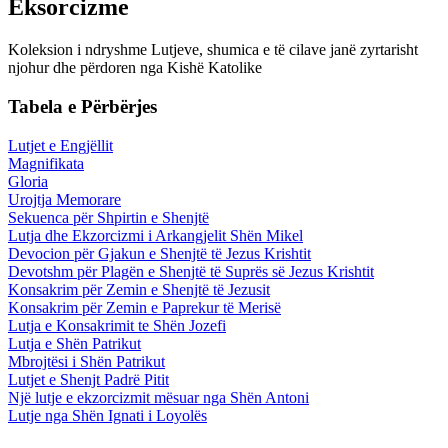
Eksorcizme
Koleksion i ndryshme Lutjeve, shumica e të cilave janë zyrtarisht
njohur dhe përdoren nga Kishë Katolike
Tabela e Përbërjes
Lutjet e Engjëllit
Magnifikata
Gloria
Urojtja Memorare
Sekuenca për Shpirtin e Shenjtë
Lutja dhe Ekzorcizmi i Arkangjelit Shën Mikel
Devocion për Gjakun e Shenjtë të Jezus Krishtit
Devotshm për Plagën e Shenjtë të Suprës së Jezus Krishtit
Konsakrim për Zemin e Shenjtë të Jezusit
Konsakrim për Zemin e Paprekur të Merisë
Lutja e Konsakrimit te Shën Jozefi
Lutja e Shën Patrikut
Mbrojtësi i Shën Patrikut
Lutjet e Shenjt Padrë Pitit
Një lutje e ekzorcizmit mësuar nga Shën Antoni
Lutje nga Shën Ignati i Loyolës