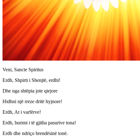
Veni, Sancte Spiritus
Erdh, Shpirti i Shenjtë, erdhi!
Dhe nga shtëpia jote qiejore
Hidhni një rreze dritë hyjnore!
Erdh, At i varfërve!
Erdh, burimi i të gjitha pasurive tona!
Erdh dhe ndriço brendësinë tonë.