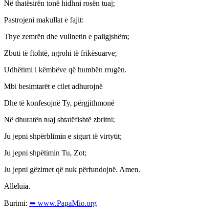
Në thatësirën tonë hidhni rosën tuaj;
Pastrojeni makullat e fajit:
Thye zemrën dhe vullnetin e paligjshëm;
Zbuti të ftohtë, ngrohi të frikësuarve;
Udhëtimi i këmbëve që humbën rrugën.
Mbi besimtarët e cilet adhurojnë
Dhe të konfesojnë Ty, përgjithmonë
Në dhuratën tuaj shtatëfishtë zbritni;
Ju jepni shpërblimin e sigurt të virtytit;
Ju jepni shpëtimin Tu, Zot;
Ju jepni gëzimet që nuk përfundojnë. Amen.
Alleluia.
Burimi:
➥ www.PapaMio.org