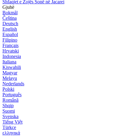
Shfaqjet e Zojës Sonë në Jacarei
Gjuhë
Bokmål
Čeština
Deutsch
English
Español
Filipino
Français
Hrvatski
Indonesia
Italiana
Kiswahili
Magyar
Melayu
Nederlands
Polski
Português
Română
Shqip
Suomi
Svenska
Tiếng Việt
Türkçe
ελληνικά