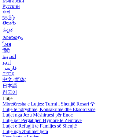
Български
Русский
বাংলা
বதமிழ்
తెలుగు
ಕನ್ನಡ
മലയാളം
ไทย
हिंदी
العربية
اردو
فارسی
עִברִית
中文 (简体)
日本語
한국어
Lutje
Mbretëresha e Lutjes: Turrni i Shenjtë Rosari
🌹
Lutje të ndryshme, Konsakrime dhe Eksorcizme
Lutjet nga Jezu Mëshiruesi për Enoc
Lutje për Përgatitjen Hyjnore të Zemrave
Lutjet e Refugjit të Familjes së Shenjtë
Lutje nga zbulimet tjera
Kryqëzata e Lutjes