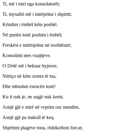
Ti, më i miri nga konsolatorët;
Ti, mysafiri më i mirëpritur i shpirtit;
Këndim i ëmbël këtu poshtë;
Në punën tonë pushim i ëmbël;
Freskësi e mirënjohur në nxehtësirë;
Konsolimi mes vuajtjeve.
O Dritë më i bekuar hyjnore,
Ndriço në këto zemra të tua,
Dhe mbushni esencën tonë!
Ku ti nuk je, ne asgjë nuk kemi,
Asnjë gjë e mirë në veprim ose mendim,
Asnjë gjë pa makull të keq.
Shpëtimi plagëve tona, rishikoftoni forcat;