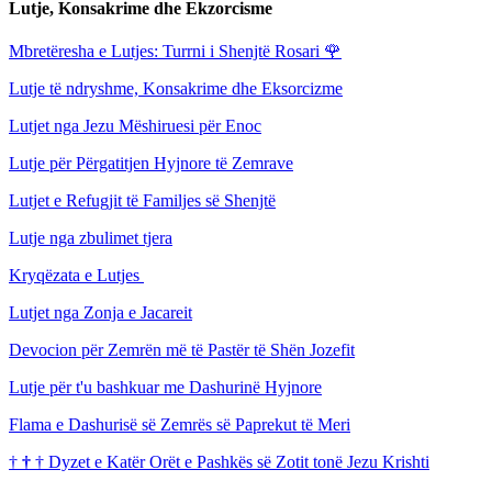
Lutje, Konsakrime dhe Ekzorcisme
Mbretëresha e Lutjes: Turrni i Shenjtë Rosari
🌹
Lutje të ndryshme, Konsakrime dhe Eksorcizme
Lutjet nga Jezu Mëshiruesi për Enoc
Lutje për Përgatitjen Hyjnore të Zemrave
Lutjet e Refugjit të Familjes së Shenjtë
Lutje nga zbulimet tjera
Kryqëzata e Lutjes
Lutjet nga Zonja e Jacareit
Devocion për Zemrën më të Pastër të Shën Jozefit
Lutje për t'u bashkuar me Dashurinë Hyjnore
Flama e Dashurisë së Zemrës së Paprekut të Meri
†
†
†
Dyzet e Katër Orët e Pashkës së Zotit tonë Jezu Krishti