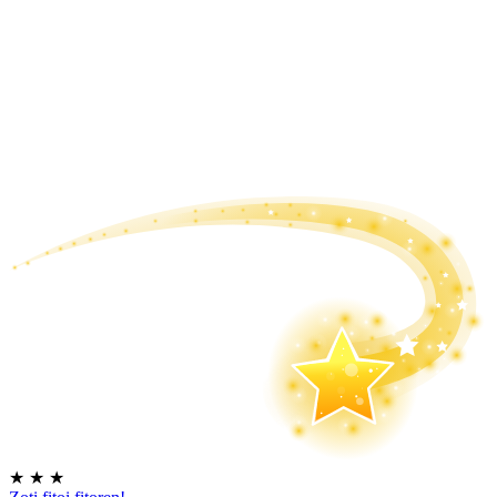
★
★
★