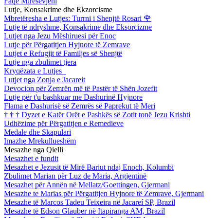
Faqe Mirësevjeni
Lutje, Konsakrime dhe Ekzorcisme
Mbretëresha e Lutjes: Turrni i Shenjtë Rosari
🌹
Lutje të ndryshme, Konsakrime dhe Eksorcizme
Lutjet nga Jezu Mëshiruesi për Enoc
Lutje për Përgatitjen Hyjnore të Zemrave
Lutjet e Refugjit të Familjes së Shenjtë
Lutje nga zbulimet tjera
Kryqëzata e Lutjes
Lutjet nga Zonja e Jacareit
Devocion për Zemrën më të Pastër të Shën Jozefit
Lutje për t'u bashkuar me Dashurinë Hyjnore
Flama e Dashurisë së Zemrës së Paprekut të Meri
†
†
†
Dyzet e Katër Orët e Pashkës së Zotit tonë Jezu Krishti
Udhëzime për Përgatitjen e Remedieve
Medale dhe Skapulari
Imazhe Mrekullueshëm
Mesazhe nga Qielli
Mesazhet e fundit
Mesazhet e Jezusit të Mirë Bariut ndaj Enoch, Kolumbi
Zbulimet Marian për Luz de Maria, Argjentinë
Mesazhet për Annën në Mellatz/Goettingen, Gjermani
Mesazhe te Marias për Përgatitjen Hyjnore të Zemrave, Gjermani
Mesazhe të Marcos Tadeu Teixeira në Jacareí SP, Brazil
Mesazhe të Edson Glauber në Itapiranga AM, Brazil