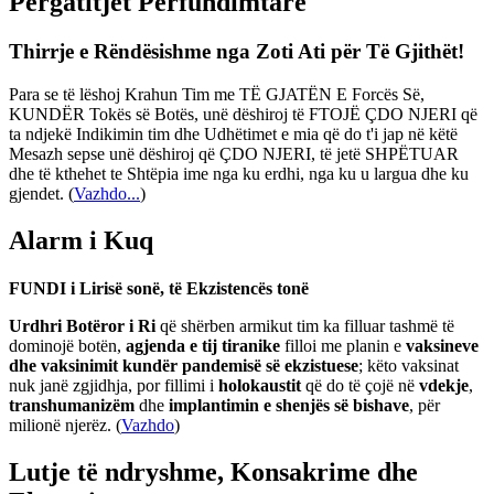
Përgatitjet Përfundimtare
Thirrje e Rëndësishme nga Zoti Ati për Të Gjithët!
Para se të lëshoj Krahun Tim me TË GJATËN E Forcës Së,
KUNDËR Tokës së Botës, unë dëshiroj të FTOJË ÇDO NJERI që
ta ndjekë Indikimin tim dhe Udhëtimet e mia që do t'i jap në këtë
Mesazh sepse unë dëshiroj që ÇDO NJERI, të jetë SHPËTUAR
dhe të kthehet te Shtëpia ime nga ku erdhi, nga ku u largua dhe ku
gjendet.
(
Vazhdo...
)
Alarm i Kuq
FUNDI i Lirisë sonë, të Ekzistencës tonë
Urdhri Botëror i Ri
që shërben armikut tim ka filluar tashmë të
dominojë botën,
agjenda e tij tiranike
filloi me planin e
vaksineve
dhe vaksinimit kundër pandemisë së ekzistuese
; këto vaksinat
nuk janë zgjidhja, por fillimi i
holokaustit
që do të çojë në
vdekje
,
transhumanizëm
dhe
implantimin e shenjës së bishave
, për
milionë njerëz. (
Vazhdo
)
Lutje të ndryshme, Konsakrime dhe