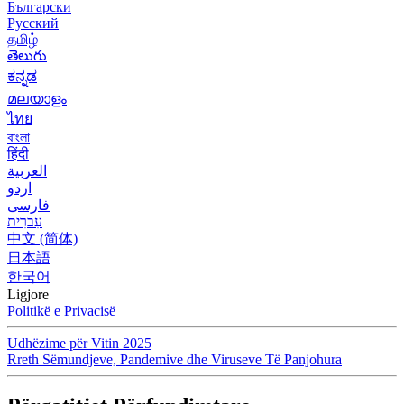
Български
Русский
தமிழ்
తెలుగు
ಕನ್ನಡ
മലയാളം
ไทย
বাংলা
हिंदी
العربية
اردو
فارسی
עִברִית
中文 (简体)
日本語
한국어
Ligjore
Politikë e Privacisë
Udhëzime për Vitin 2025
Rreth Sëmundjeve, Pandemive dhe Viruseve Të Panjohura