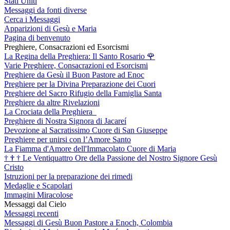
Stati Uniti
Messaggi da fonti diverse
Cerca i Messaggi
Apparizioni di Gesù e Maria
Pagina di benvenuto
Preghiere, Consacrazioni ed Esorcismi
La Regina della Preghiera: Il Santo Rosario
🌹
Varie Preghiere, Consacrazioni ed Esorcismi
Preghiere da Gesù il Buon Pastore ad Enoc
Preghiere per la Divina Preparazione dei Cuori
Preghiere del Sacro Rifugio della Famiglia Santa
Preghiere da altre Rivelazioni
La Crociata della Preghiera
Preghiere di Nostra Signora di Jacareí
Devozione al Sacratissimo Cuore di San Giuseppe
Preghiere per unirsi con l’Amore Santo
La Fiamma d'Amore dell'Immacolato Cuore di Maria
†
†
†
Le Ventiquattro Ore della Passione del Nostro Signore Gesù
Cristo
Istruzioni per la preparazione dei rimedi
Medaglie e Scapolari
Immagini Miracolose
Messaggi dal Cielo
Messaggi recenti
Messaggi di Gesù Buon Pastore a Enoch, Colombia