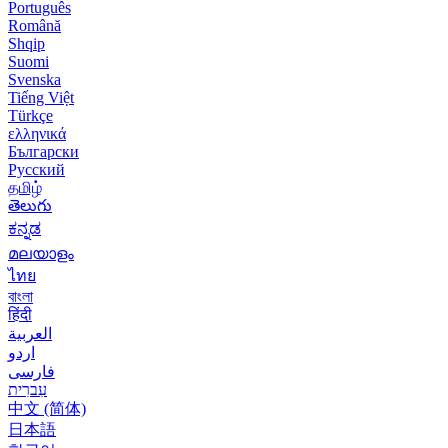
Português
Română
Shqip
Suomi
Svenska
Tiếng Việt
Türkçe
ελληνικά
Български
Русский
தமிழ்
తెలుగు
ಕನ್ನಡ
മലയാളം
ไทย
বাংলা
हिंदी
العربية
اردو
فارسی
עִברִית
中文 (简体)
日本語