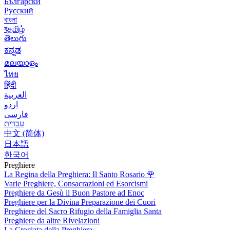
Български
Русский
বাংলা
বதமிழ்
తెలుగు
ಕನ್ನಡ
മലയാളം
ไทย
हिंदी
العربية
اردو
فارسی
עִברִית
中文 (简体)
日本語
한국어
Preghiere
La Regina della Preghiera: Il Santo Rosario
🌹
Varie Preghiere, Consacrazioni ed Esorcismi
Preghiere da Gesù il Buon Pastore ad Enoc
Preghiere per la Divina Preparazione dei Cuori
Preghiere del Sacro Rifugio della Famiglia Santa
Preghiere da altre Rivelazioni
La Crociata della Preghiera