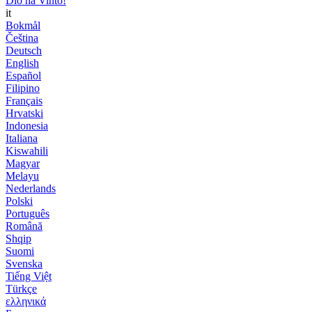
Dio ha Vinto!
it
Bokmål
Čeština
Deutsch
English
Español
Filipino
Français
Hrvatski
Indonesia
Italiana
Kiswahili
Magyar
Melayu
Nederlands
Polski
Português
Română
Shqip
Suomi
Svenska
Tiếng Việt
Türkçe
ελληνικά