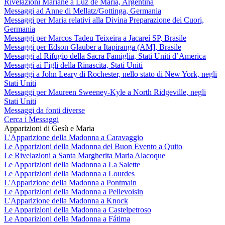
Rivelazioni Mariane a Luz de María, Argentina
Messaggi ad Anne di Mellatz/Gottinga, Germania
Messaggi per Maria relativi alla Divina Preparazione dei Cuori,
Germania
Messaggi per Marcos Tadeu Teixeira a Jacareí SP, Brasile
Messaggi per Edson Glauber a Itapiranga (AM], Brasile
Messaggi al Rifugio della Sacra Famiglia, Stati Uniti d’America
Messaggi ai Figli della Rinascita, Stati Uniti
Messaggi a John Leary di Rochester, nello stato di New York, negli
Stati Uniti
Messaggi per Maureen Sweeney-Kyle a North Ridgeville, negli
Stati Uniti
Messaggi da fonti diverse
Cerca i Messaggi
Apparizioni di Gesù e Maria
L'Apparizione della Madonna a Caravaggio
Le Apparizioni della Madonna del Buon Evento a Quito
Le Rivelazioni a Santa Margherita Maria Alacoque
Le Apparizioni della Madonna a La Salette
Le Apparizioni della Madonna a Lourdes
L'Apparizione della Madonna a Pontmain
Le Apparizioni della Madonna a Pellevoisin
L'Apparizione della Madonna a Knock
Le Apparizioni della Madonna a Castelpetroso
Le Apparizioni della Madonna a Fátima