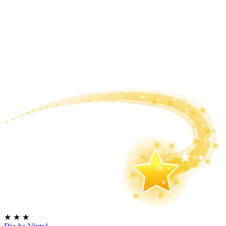
★
★
★