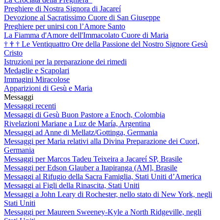
Preghiere di Nostra Signora di Jacareí
Devozione al Sacratissimo Cuore di San Giuseppe
Preghiere per unirsi con l’Amore Santo
La Fiamma d'Amore dell'Immacolato Cuore di Maria
†
†
†
Le Ventiquattro Ore della Passione del Nostro Signore Gesù
Cristo
Istruzioni per la preparazione dei rimedi
Medaglie e Scapolari
Immagini Miracolose
Apparizioni di Gesù e Maria
Messaggi
Messaggi recenti
Messaggi di Gesù Buon Pastore a Enoch, Colombia
Rivelazioni Mariane a Luz de María, Argentina
Messaggi ad Anne di Mellatz/Gottinga, Germania
Messaggi per Maria relativi alla Divina Preparazione dei Cuori,
Germania
Messaggi per Marcos Tadeu Teixeira a Jacareí SP, Brasile
Messaggi per Edson Glauber a Itapiranga (AM], Brasile
Messaggi al Rifugio della Sacra Famiglia, Stati Uniti d’America
Messaggi ai Figli della Rinascita, Stati Uniti
Messaggi a John Leary di Rochester, nello stato di New York, negli
Stati Uniti
Messaggi per Maureen Sweeney-Kyle a North Ridgeville, negli