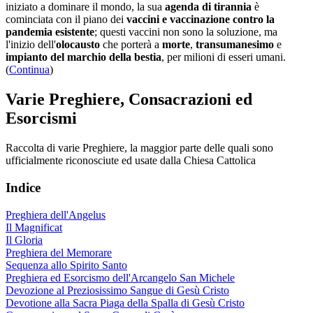
iniziato a dominare il mondo, la sua
agenda di tirannia
è
cominciata con il piano dei
vaccini e vaccinazione contro la
pandemia esistente
; questi vaccini non sono la soluzione, ma
l'inizio dell'
olocausto
che porterà a
morte
,
transumanesimo
e
impianto del marchio della bestia
, per milioni di esseri umani.
(
Continua
)
Varie Preghiere, Consacrazioni ed
Esorcismi
Raccolta di varie Preghiere, la maggior parte delle quali sono
ufficialmente riconosciute ed usate dalla Chiesa Cattolica
Indice
Preghiera dell'Angelus
Il Magnificat
Il Gloria
Preghiera del Memorare
Sequenza allo Spirito Santo
Preghiera ed Esorcismo dell'Arcangelo San Michele
Devozione al Preziosissimo Sangue di Gesù Cristo
Devotione alla Sacra Piaga della Spalla di Gesù Cristo