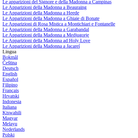
Le apparizioni del Signore e della Madonna a Campinas
Le Apparizioni della Madonna a Beauraing
Le Apparizioni della Madonna a Heede
Le Apparizioni della Madonna a Ghiaie di Bonate
Le Apparizioni di Rosa Mistica a Montichiari e Fontanelle
Le Apparizioni della Madonna a Garabandal
Le Apparizioni della Madonna a Medjugorje
Le Apparizioni della Madonna ad Holy Love
Le Apparizioni della Madonna a Jacareí
Lingua
Bokmål
Čeština
Deutsch
English
Español
Filipino
Français
Hrvatski
Indonesia
Italiana
Kiswahili
Magyar
Melayu
Nederlands
Polski