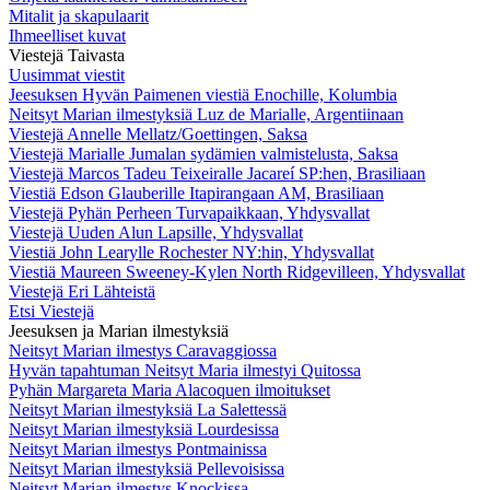
Mitalit ja skapulaarit
Ihmeelliset kuvat
Viestejä Taivasta
Uusimmat viestit
Jeesuksen Hyvän Paimenen viestiä Enochille, Kolumbia
Neitsyt Marian ilmestyksiä Luz de Marialle, Argentiinaan
Viestejä Annelle Mellatz/Goettingen, Saksa
Viestejä Marialle Jumalan sydämien valmistelusta, Saksa
Viestejä Marcos Tadeu Teixeiralle Jacareí SP:hen, Brasiliaan
Viestiä Edson Glauberille Itapirangaan AM, Brasiliaan
Viestejä Pyhän Perheen Turvapaikkaan, Yhdysvallat
Viestejä Uuden Alun Lapsille, Yhdysvallat
Viestiä John Learylle Rochester NY:hin, Yhdysvallat
Viestiä Maureen Sweeney-Kylen North Ridgevilleen, Yhdysvallat
Viestejä Eri Lähteistä
Etsi Viestejä
Jeesuksen ja Marian ilmestyksiä
Neitsyt Marian ilmestys Caravaggiossa
Hyvän tapahtuman Neitsyt Maria ilmestyi Quitossa
Pyhän Margareta Maria Alacoquen ilmoitukset
Neitsyt Marian ilmestyksiä La Salettessä
Neitsyt Marian ilmestyksiä Lourdesissa
Neitsyt Marian ilmestys Pontmainissa
Neitsyt Marian ilmestyksiä Pellevoisissa
Neitsyt Marian ilmestys Knockissa