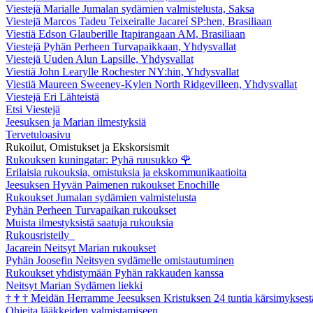
Viestejä Marialle Jumalan sydämien valmistelusta, Saksa
Viestejä Marcos Tadeu Teixeiralle Jacareí SP:hen, Brasiliaan
Viestiä Edson Glauberille Itapirangaan AM, Brasiliaan
Viestejä Pyhän Perheen Turvapaikkaan, Yhdysvallat
Viestejä Uuden Alun Lapsille, Yhdysvallat
Viestiä John Learylle Rochester NY:hin, Yhdysvallat
Viestiä Maureen Sweeney-Kylen North Ridgevilleen, Yhdysvallat
Viestejä Eri Lähteistä
Etsi Viestejä
Jeesuksen ja Marian ilmestyksiä
Tervetuloasivu
Rukoilut, Omistukset ja Ekskorsismit
Rukouksen kuningatar: Pyhä ruusukko
🌹
Erilaisia rukouksia, omistuksia ja ekskommunikaatioita
Jeesuksen Hyvän Paimenen rukoukset Enochille
Rukoukset Jumalan sydämien valmistelusta
Pyhän Perheen Turvapaikan rukoukset
Muista ilmestyksistä saatuja rukouksia
Rukousristeily
Jacarein Neitsyt Marian rukoukset
Pyhän Joosefin Neitsyen sydämelle omistautuminen
Rukoukset yhdistymään Pyhän rakkauden kanssa
Neitsyt Marian Sydämen liekki
†
†
†
Meidän Herramme Jeesuksen Kristuksen 24 tuntia kärsimyksest
Ohjeita lääkkeiden valmistamiseen