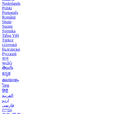
Nederlands
Polski
Português
Română
Shqip
Suomi
Svenska
Tiếng Việt
Türkçe
ελληνικά
Български
Русский
বাংলা
বதமிழ்
తెలుగు
ಕನ್ನಡ
മലയാളം
ไทย
हिंदी
العربية
اردو
فارسی
עִברִית