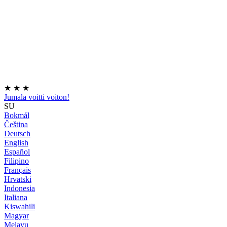
★
★
★
Jumala voitti voiton!
SU
Bokmål
Čeština
Deutsch
English
Español
Filipino
Français
Hrvatski
Indonesia
Italiana
Kiswahili
Magyar
Melayu