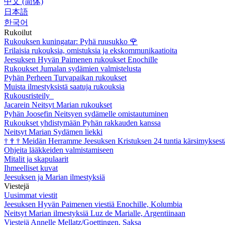
中文 (简体)
日本語
한국어
Rukoilut
Rukouksen kuningatar: Pyhä ruusukko
🌹
Erilaisia rukouksia, omistuksia ja ekskommunikaatioita
Jeesuksen Hyvän Paimenen rukoukset Enochille
Rukoukset Jumalan sydämien valmistelusta
Pyhän Perheen Turvapaikan rukoukset
Muista ilmestyksistä saatuja rukouksia
Rukousristeily
Jacarein Neitsyt Marian rukoukset
Pyhän Joosefin Neitsyen sydämelle omistautuminen
Rukoukset yhdistymään Pyhän rakkauden kanssa
Neitsyt Marian Sydämen liekki
†
†
†
Meidän Herramme Jeesuksen Kristuksen 24 tuntia kärsimyksest
Ohjeita lääkkeiden valmistamiseen
Mitalit ja skapulaarit
Ihmeelliset kuvat
Jeesuksen ja Marian ilmestyksiä
Viestejä
Uusimmat viestit
Jeesuksen Hyvän Paimenen viestiä Enochille, Kolumbia
Neitsyt Marian ilmestyksiä Luz de Marialle, Argentiinaan
Viestejä Annelle Mellatz/Goettingen, Saksa