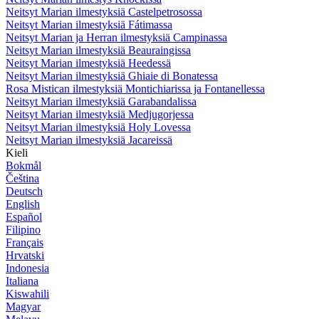
Neitsyt Marian ilmestyksiä Castelpetrosossa
Neitsyt Marian ilmestyksiä Fátimassa
Neitsyt Marian ja Herran ilmestyksiä Campinassa
Neitsyt Marian ilmestyksiä Beauraingissa
Neitsyt Marian ilmestyksiä Heedessä
Neitsyt Marian ilmestyksiä Ghiaie di Bonatessa
Rosa Mistican ilmestyksiä Montichiarissa ja Fontanellessa
Neitsyt Marian ilmestyksiä Garabandalissa
Neitsyt Marian ilmestyksiä Medjugorjessa
Neitsyt Marian ilmestyksiä Holy Lovessa
Neitsyt Marian ilmestyksiä Jacareissä
Kieli
Bokmål
Čeština
Deutsch
English
Español
Filipino
Français
Hrvatski
Indonesia
Italiana
Kiswahili
Magyar