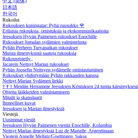
中文 (简体)
日本語
한국어
Rukoilut
Rukouksen kuningatar: Pyhä ruusukko
🌹
Erilaisia rukouksia, omistuksia ja ekskommunikaatioita
Jeesuksen Hyvän Paimenen rukoukset Enochille
Rukoukset Jumalan sydämien valmistelusta
Pyhän Perheen Turvapaikan rukoukset
Muista ilmestyksistä saatuja rukouksia
Rukousristeily
Jacarein Neitsyt Marian rukoukset
Pyhän Joosefin Neitsyen sydämelle omistautuminen
Rukoukset yhdistymään Pyhän rakkauden kanssa
Neitsyt Marian Sydämen liekki
†
†
†
Meidän Herramme Jeesuksen Kristuksen 24 tuntia kärsimyksest
Ohjeita lääkkeiden valmistamiseen
Mitalit ja skapulaarit
Ihmeelliset kuvat
Jeesuksen ja Marian ilmestyksiä
Viestejä
Uusimmat viestit
Jeesuksen Hyvän Paimenen viestiä Enochille, Kolumbia
Neitsyt Marian ilmestyksiä Luz de Marialle, Argentiinaan
Viestejä Annelle Mellatz/Goettingen, Saksa