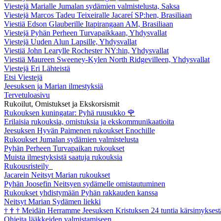
Viestejä Marialle Jumalan sydämien valmistelusta, Saksa
Viestejä Marcos Tadeu Teixeiralle Jacareí SP:hen, Brasiliaan
Viestiä Edson Glauberille Itapirangaan AM, Brasiliaan
Viestejä Pyhän Perheen Turvapaikkaan, Yhdysvallat
Viestejä Uuden Alun Lapsille, Yhdysvallat
Viestiä John Learylle Rochester NY:hin, Yhdysvallat
Viestiä Maureen Sweeney-Kylen North Ridgevilleen, Yhdysvallat
Viestejä Eri Lähteistä
Etsi Viestejä
Jeesuksen ja Marian ilmestyksiä
Tervetuloasivu
Rukoilut, Omistukset ja Ekskorsismit
Rukouksen kuningatar: Pyhä ruusukko
🌹
Erilaisia rukouksia, omistuksia ja ekskommunikaatioita
Jeesuksen Hyvän Paimenen rukoukset Enochille
Rukoukset Jumalan sydämien valmistelusta
Pyhän Perheen Turvapaikan rukoukset
Muista ilmestyksistä saatuja rukouksia
Rukousristeily
Jacarein Neitsyt Marian rukoukset
Pyhän Joosefin Neitsyen sydämelle omistautuminen
Rukoukset yhdistymään Pyhän rakkauden kanssa
Neitsyt Marian Sydämen liekki
†
†
†
Meidän Herramme Jeesuksen Kristuksen 24 tuntia kärsimyksest
Ohjeita lääkkeiden valmistamiseen