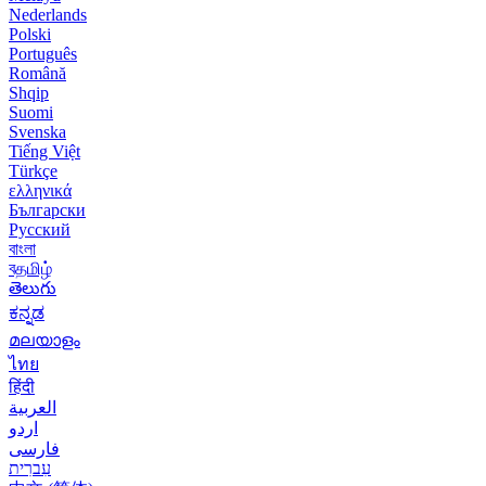
Nederlands
Polski
Português
Română
Shqip
Suomi
Svenska
Tiếng Việt
Türkçe
ελληνικά
Български
Русский
বাংলা
বதமிழ்
తెలుగు
ಕನ್ನಡ
മലയാളം
ไทย
हिंदी
العربية
اردو
فارسی
עִברִית