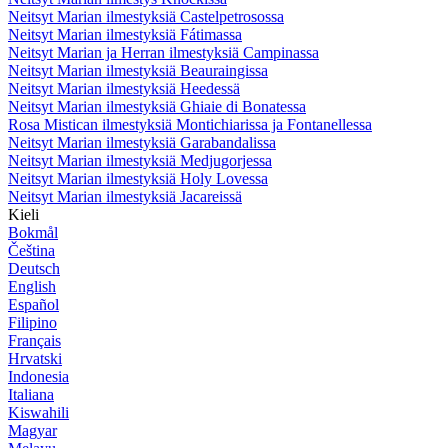
Neitsyt Marian ilmestyksiä Castelpetrosossa
Neitsyt Marian ilmestyksiä Fátimassa
Neitsyt Marian ja Herran ilmestyksiä Campinassa
Neitsyt Marian ilmestyksiä Beauraingissa
Neitsyt Marian ilmestyksiä Heedessä
Neitsyt Marian ilmestyksiä Ghiaie di Bonatessa
Rosa Mistican ilmestyksiä Montichiarissa ja Fontanellessa
Neitsyt Marian ilmestyksiä Garabandalissa
Neitsyt Marian ilmestyksiä Medjugorjessa
Neitsyt Marian ilmestyksiä Holy Lovessa
Neitsyt Marian ilmestyksiä Jacareissä
Kieli
Bokmål
Čeština
Deutsch
English
Español
Filipino
Français
Hrvatski
Indonesia
Italiana
Kiswahili
Magyar