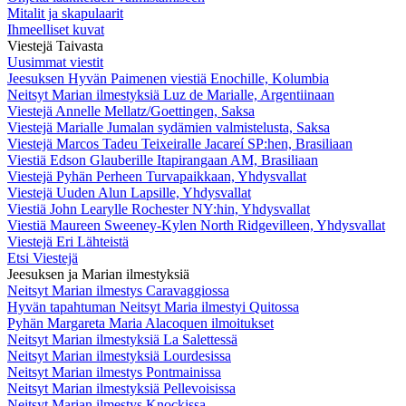
Mitalit ja skapulaarit
Ihmeelliset kuvat
Viestejä Taivasta
Uusimmat viestit
Jeesuksen Hyvän Paimenen viestiä Enochille, Kolumbia
Neitsyt Marian ilmestyksiä Luz de Marialle, Argentiinaan
Viestejä Annelle Mellatz/Goettingen, Saksa
Viestejä Marialle Jumalan sydämien valmistelusta, Saksa
Viestejä Marcos Tadeu Teixeiralle Jacareí SP:hen, Brasiliaan
Viestiä Edson Glauberille Itapirangaan AM, Brasiliaan
Viestejä Pyhän Perheen Turvapaikkaan, Yhdysvallat
Viestejä Uuden Alun Lapsille, Yhdysvallat
Viestiä John Learylle Rochester NY:hin, Yhdysvallat
Viestiä Maureen Sweeney-Kylen North Ridgevilleen, Yhdysvallat
Viestejä Eri Lähteistä
Etsi Viestejä
Jeesuksen ja Marian ilmestyksiä
Neitsyt Marian ilmestys Caravaggiossa
Hyvän tapahtuman Neitsyt Maria ilmestyi Quitossa
Pyhän Margareta Maria Alacoquen ilmoitukset
Neitsyt Marian ilmestyksiä La Salettessä
Neitsyt Marian ilmestyksiä Lourdesissa
Neitsyt Marian ilmestys Pontmainissa
Neitsyt Marian ilmestyksiä Pellevoisissa
Neitsyt Marian ilmestys Knockissa