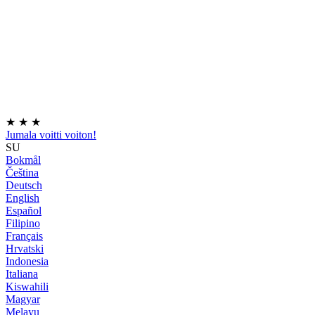
★
★
★
Jumala voitti voiton!
SU
Bokmål
Čeština
Deutsch
English
Español
Filipino
Français
Hrvatski
Indonesia
Italiana
Kiswahili
Magyar
Melayu