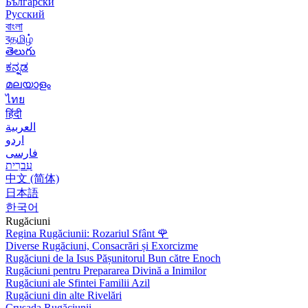
Български
Русский
বাংলা
বதமிழ்
తెలుగు
ಕನ್ನಡ
മലയാളം
ไทย
हिंदी
العربية
اردو
فارسی
עִברִית
中文 (简体)
日本語
한국어
Rugăciuni
Regina Rugăciunii: Rozariul Sfânt
🌹
Diverse Rugăciuni, Consacrări și Exorcizme
Rugăciuni de la Isus Pășunitorul Bun către Enoch
Rugăciuni pentru Prepararea Divină a Inimilor
Rugăciuni ale Sfintei Familii Azil
Rugăciuni din alte Rivelări
Crusada Rugăciunii