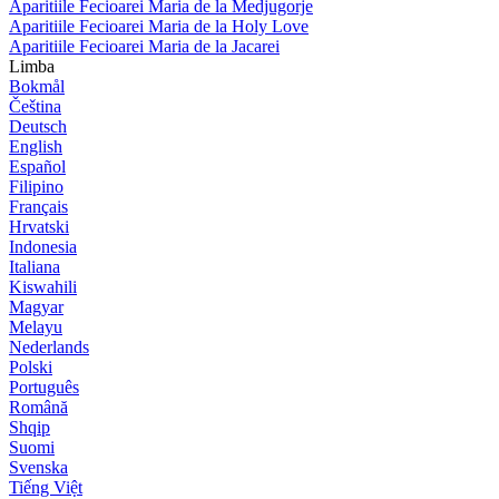
Aparitiile Fecioarei Maria de la Medjugorje
Aparitiile Fecioarei Maria de la Holy Love
Aparitiile Fecioarei Maria de la Jacarei
Limba
Bokmål
Čeština
Deutsch
English
Español
Filipino
Français
Hrvatski
Indonesia
Italiana
Kiswahili
Magyar
Melayu
Nederlands
Polski
Português
Română
Shqip
Suomi
Svenska
Tiếng Việt