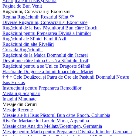
Apariții ale lui Iisus și Maria
Pagina de Bun Venit
Rugăciuni, Consacrări și Exorcizmi
Regina Rugăciunii: Rozariul Sfânt
🌹
Diverse Rugăciuni, Consacrări și Exorcizme
Rugăciuni de la Isus Pășunitorul Bun către Enoch
Rugăciuni pentru Prepararea Divină a Inimilor
Rugăciuni ale Sfintei Familii Azil
Rugăciuni din alte Rivelări
Crusada Rugăciunii
Rugăciuni de la Maica Domnului din Jacarei
Devoțiune către Inima Castă a Sfântului Iosif
Rugăciuni pentru a se Uni cu Dragoste Sfântă
Flacăra de Dragoste a Inimii Imaculate a Mariei
†
†
†
Cele Douăzeci și Patru de Ore ale Pasiunii Domnului Nostru
Isus Hristos
Instrucțiuni pentru Prepararea Remediilor
Medalii și Scapulari
Imagini Minunate
Mesaje din Ceruri
Mesaje Recente
Mesaje ale lui Iisus Păstorul Bun către Enoch, Columbia
Rivelări Mariane lui Luz de Maria, Argentina
Mesaje către Ana din Mellatz/Goettingen, Germania
Mesaje pentru Maria pentru Prepararea Divină a Inimilor, Germania