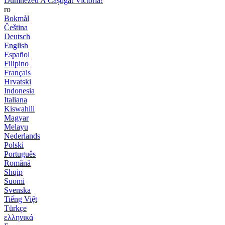
Dumnezeu A Câștigat Victoria!
ro
Bokmål
Čeština
Deutsch
English
Español
Filipino
Français
Hrvatski
Indonesia
Italiana
Kiswahili
Magyar
Melayu
Nederlands
Polski
Português
Română
Shqip
Suomi
Svenska
Tiếng Việt
Türkçe
ελληνικά