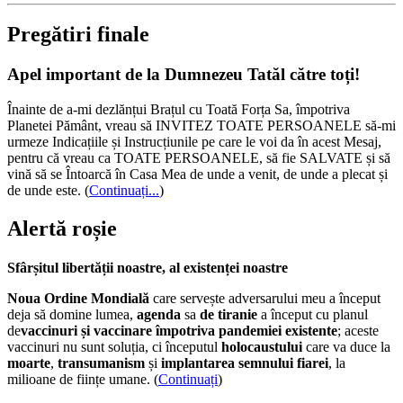
Pregătiri finale
Apel important de la Dumnezeu Tatăl către toți!
Înainte de a-mi dezlănțui Brațul cu Toată Forța Sa, împotriva
Planetei Pământ, vreau să INVITEZ TOATE PERSOANELE să-mi
urmeze Indicațiile și Instrucțiunile pe care le voi da în acest Mesaj,
pentru că vreau ca TOATE PERSOANELE, să fie SALVATE și să
vină să se Întoarcă în Casa Mea de unde a venit, de unde a plecat și
de unde este.
(
Continuați...
)
Alertă roșie
Sfârșitul libertății noastre, al existenței noastre
Noua Ordine Mondială
care servește adversarului meu a început
deja să domine lumea,
agenda
sa
de tiranie
a început cu planul
de
vaccinuri și vaccinare împotriva pandemiei existente
; aceste
vaccinuri nu sunt soluția, ci începutul
holocaustului
care va duce la
moarte
,
transumanism
și
implantarea semnului fiarei
, la
milioane de ființe umane. (
Continuați
)