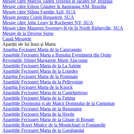
Mesaje către Marcos Tadeu Teixeira în Jacareí SP, Brazilia
Mesaje către Edson Glauber în Itapiranga AM, Brazilia
Mesaje către Sfânta Familie Azil, SUA
Mesaje pentru Copiii Renașterii, SUA
Mesaje către John Leary în Rochester NY, SUA
Mesaje către Maureen Sweeney-Kyle în North Ridgeville, SUA
Mesaje de la Diverse Surse
Caută Mesajele
Apariții ale lui Iisus și Maria
Apariția Fecioarei Maria de la Caravaggio
Aparițiile Fecioarei Maria a Bunului Eveniment din Quito
Revelatiile Sfintei Margarete Marie Alacoque
Aparitiile Fecioarei Maria de la La Salette
Aparitiile Fecioarei Maria de la Lourdes
Apariția Fecioarei Maria de la Pontmain
Aparitiile Fecioarei Maria de la Pellevoisin
Apariția Fecioarei Maria de la Knock
Aparitiile Fecioarei Maria de la Castelpetroso
Aparitiile Fecioarei Maria de la Fatima
Aparițiile Domnului și ale Maicii Domnului de la Campinas
Aparitiile Fecioarei Maria de la Beauraing
Aparițiile Fecioarei Maria de la Heede
Aparitiile Fecioarei Maria de la Ghiaie di Bonate
Aparitiile Rozei Mistice de la Montichiari și Fontanelle
Aparitiile Fecioarei Maria de la Garabandal