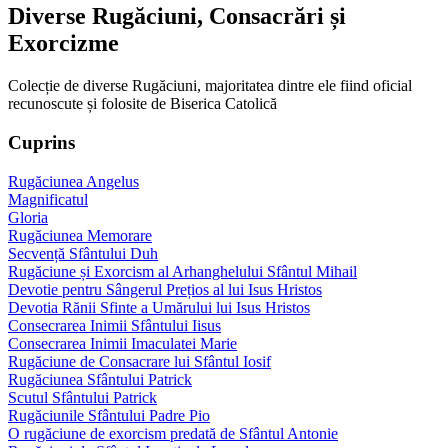
Diverse Rugăciuni, Consacrări și
Exorcizme
Colecție de diverse Rugăciuni, majoritatea dintre ele fiind oficial
recunoscute și folosite de Biserica Catolică
Cuprins
Rugăciunea Angelus
Magnificatul
Gloria
Rugăciunea Memorare
Secvență Sfântului Duh
Rugăciune și Exorcism al Arhanghelului Sfântul Mihail
Devotie pentru Sângerul Prețios al lui Isus Hristos
Devotia Rănii Sfinte a Umărului lui Isus Hristos
Consecrarea Inimii Sfântului Iisus
Consecrarea Inimii Imaculatei Marie
Rugăciune de Consacrare lui Sfântul Iosif
Rugăciunea Sfântului Patrick
Scutul Sfântului Patrick
Rugăciunile Sfântului Padre Pio
O rugăciune de exorcism predată de Sfântul Antonie