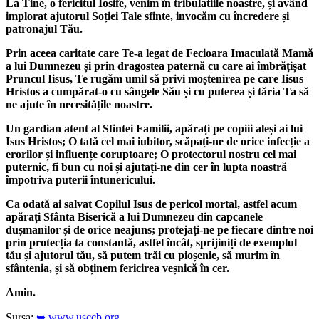
La Tine, o fericitul Iosife, venim în tribulatiile noastre, și având
implorat ajutorul Soției Tale sfinte, invocăm cu încredere și
patronajul Tău.
Prin aceea caritate care Te-a legat de Fecioara Imaculată Mamă
a lui Dumnezeu și prin dragostea paternă cu care ai îmbrățișat
Pruncul Iisus, Te rugăm umil să privi moștenirea pe care Iisus
Hristos a cumpărat-o cu sângele Său și cu puterea și tăria Ta să
ne ajute în necesitățile noastre.
Un gardian atent al Sfintei Familii, apărați pe copiii aleși ai lui
Isus Hristos; O tată cel mai iubitor, scăpați-ne de orice infecție a
erorilor și influențe coruptoare; O protectorul nostru cel mai
puternic, fi bun cu noi și ajutați-ne din cer în lupta noastră
împotriva puterii întunericului.
Ca odată ai salvat Copilul Isus de pericol mortal, astfel acum
apărați Sfânta Biserică a lui Dumnezeu din capcanele
dușmanilor și de orice neajuns; protejați-ne pe fiecare dintre noi
prin protecția ta constantă, astfel încât, sprijiniți de exemplul
tău și ajutorul tău, să putem trăi cu pioșenie, să murim în
sfântenia, și să obținem fericirea veșnică în cer.
Amin.
Sursa:
➥ www.usccb.org