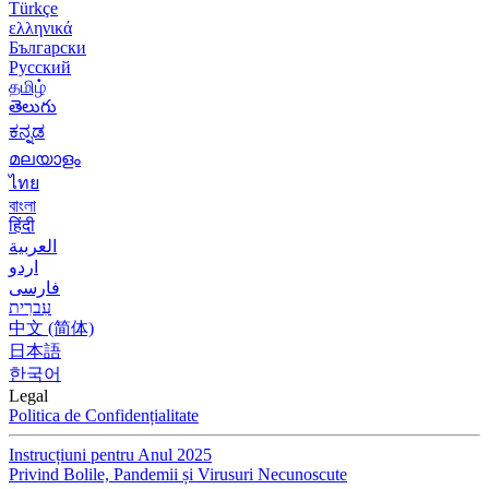
Türkçe
ελληνικά
Български
Русский
தமிழ்
తెలుగు
ಕನ್ನಡ
മലയാളം
ไทย
বাংলা
हिंदी
العربية
اردو
فارسی
עִברִית
中文 (简体)
日本語
한국어
Legal
Politica de Confidențialitate
Instrucțiuni pentru Anul 2025
Privind Bolile, Pandemii și Virusuri Necunoscute