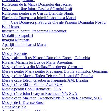
Rugăciuni de la Maica Domnului din Jacarei
Devoțiune către Inima Castă a Sfântului Iosif
Rugăciuni pentru a se Uni cu Dragoste Sfântă
Flacăra de Dragoste a Inimii Imaculate a Mariei
†
†
†
Cele Douăzeci și Patru de Ore ale Pasiunii Domnului Nostru
Isus Hristos
Instrucțiuni pentru Prepararea Remediilor
Medalii și Scapulari
Imagini Minunate
Apariții ale lui Iisus și Maria
Mesaje
Mesaje Recente
Mesaje ale lui Iisus Păstorul Bun către Enoch, Columbia
Rivelări Mariane lui Luz de Maria, Argentina
Mesaje către Ana din Mellatz/Goettingen, Germania
Mesaje pentru Maria pentru Prepararea Divină a Inimilor, Germania
Mesaje către Marcos Tadeu Teixeira în Jacareí SP, Brazilia
Mesaje către Edson Glauber în Itapiranga AM, Brazilia
Mesaje către Sfânta Familie Azil, SUA
Mesaje pentru Copiii Renașterii, SUA
Mesaje către John Leary în Rochester NY, SUA
Mesaje către Maureen Sweeney-Kyle în North Ridgeville, SUA
Mesaje de la Diverse Surse
Caută Mesajele