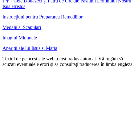
†
†
†
Cele Douăzeci și Patru de Ore ale Pasiunii Domnului Nostru
Isus Hristos
Instrucțiuni pentru Prepararea Remediilor
Medalii și Scapulari
Imagini Minunate
Apariții ale lui Iisus și Maria
Textul de pe acest site web a fost tradus automat. Vă rugăm să
scuzați eventualele erori și să consultați traducerea în limba engleză.