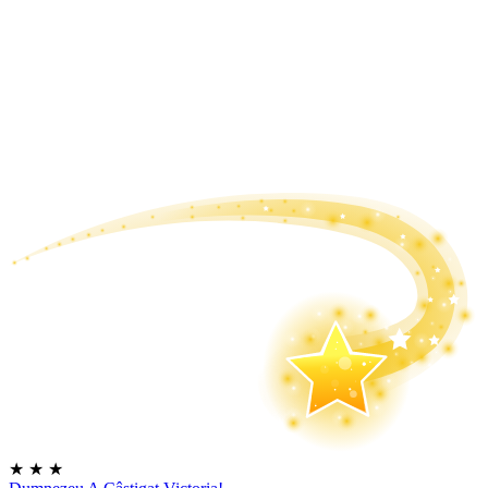
★
★
★