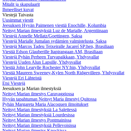
Mitalit ja skapulaarit
Ihmeelliset kuvat
Viestejä Taivasta
Uusimmat viestit
Jeesuksen Hyvän Paimenen viestiä Enochille, Kolumbia
Neitsyt Marian ilmestyksiä Luz de Marialle, Argentiinaan
Viestejä Annelle Mellatz/Goettingen, Saksa
Viestejä Marialle Jumalan sydämien valmistelusta, Saksa
Viestejä Marcos Tadeu Teixeiralle Jacareí SP:hen, Brasiliaan
Viestiä Edson Glauberille Itapirangaan AM, Brasiliaan
Viestejä Pyhän Perheen Turvapaikkaan, Yhdysvallat
Viestejä Uuden Alun Lapsille, Yhdysvallat
Viestiä John Learylle Rochester NY:hin, Yhdysvallat
Viestiä Maureen Sweeney-Kylen North Ridgevilleen, Yhdysvallat
Viestejä Eri Lähteistä
Etsi Viestejä
Jeesuksen ja Marian ilmestyksiä
Neitsyt Marian ilmestys Caravaggiossa
Hyvän tapahtuman Neitsyt Maria ilmestyi Quitossa
Pyhän Margareta Maria Alacoquen ilmoitukset
Neitsyt Marian ilmestyksiä La Salettessä
Neitsyt Marian ilmestyksiä Lourdesissa
Neitsyt Marian ilmestys Pontmainissa
Neitsyt Marian ilmestyksiä Pellevoisissa
Neitsyt Marian ilmestys Knockissa