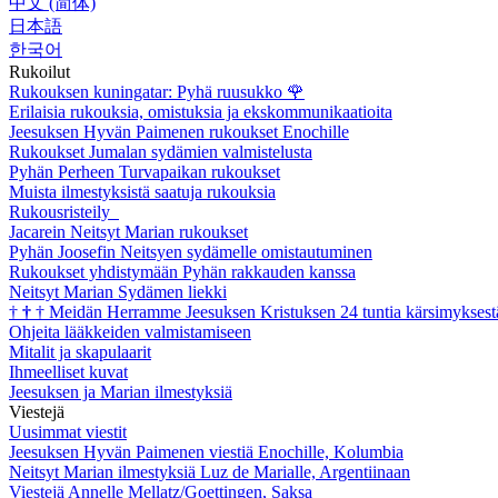
中文 (简体)
日本語
한국어
Rukoilut
Rukouksen kuningatar: Pyhä ruusukko
🌹
Erilaisia rukouksia, omistuksia ja ekskommunikaatioita
Jeesuksen Hyvän Paimenen rukoukset Enochille
Rukoukset Jumalan sydämien valmistelusta
Pyhän Perheen Turvapaikan rukoukset
Muista ilmestyksistä saatuja rukouksia
Rukousristeily
Jacarein Neitsyt Marian rukoukset
Pyhän Joosefin Neitsyen sydämelle omistautuminen
Rukoukset yhdistymään Pyhän rakkauden kanssa
Neitsyt Marian Sydämen liekki
†
†
†
Meidän Herramme Jeesuksen Kristuksen 24 tuntia kärsimyksest
Ohjeita lääkkeiden valmistamiseen
Mitalit ja skapulaarit
Ihmeelliset kuvat
Jeesuksen ja Marian ilmestyksiä
Viestejä
Uusimmat viestit
Jeesuksen Hyvän Paimenen viestiä Enochille, Kolumbia
Neitsyt Marian ilmestyksiä Luz de Marialle, Argentiinaan
Viestejä Annelle Mellatz/Goettingen, Saksa