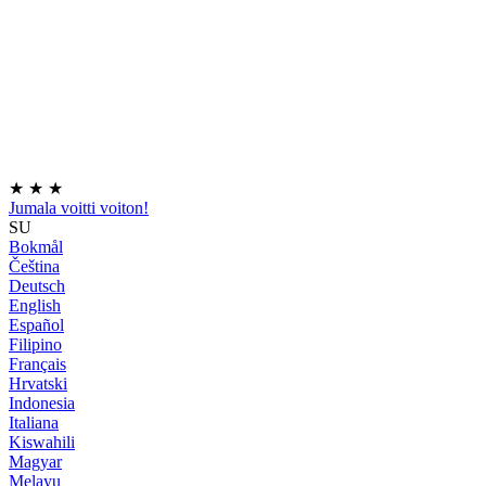
★
★
★
Jumala voitti voiton!
SU
Bokmål
Čeština
Deutsch
English
Español
Filipino
Français
Hrvatski
Indonesia
Italiana
Kiswahili
Magyar
Melayu