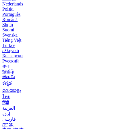
Nederlands
Polski
Português
Română
Shqip
Suomi
Svenska
Tiếng Việt
Türkçe
ελληνικά
Български
Русский
বাংলা
বதமிழ்
తెలుగు
ಕನ್ನಡ
മലയാളം
ไทย
हिंदी
العربية
اردو
فارسی
עִברִית