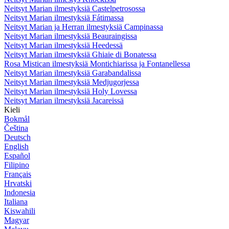
Neitsyt Marian ilmestyksiä Castelpetrosossa
Neitsyt Marian ilmestyksiä Fátimassa
Neitsyt Marian ja Herran ilmestyksiä Campinassa
Neitsyt Marian ilmestyksiä Beauraingissa
Neitsyt Marian ilmestyksiä Heedessä
Neitsyt Marian ilmestyksiä Ghiaie di Bonatessa
Rosa Mistican ilmestyksiä Montichiarissa ja Fontanellessa
Neitsyt Marian ilmestyksiä Garabandalissa
Neitsyt Marian ilmestyksiä Medjugorjessa
Neitsyt Marian ilmestyksiä Holy Lovessa
Neitsyt Marian ilmestyksiä Jacareissä
Kieli
Bokmål
Čeština
Deutsch
English
Español
Filipino
Français
Hrvatski
Indonesia
Italiana
Kiswahili
Magyar