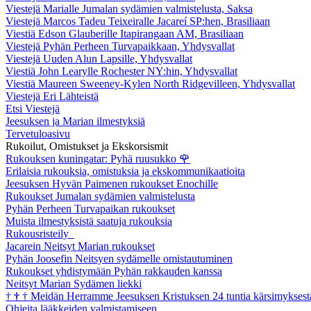
Viestejä Marialle Jumalan sydämien valmistelusta, Saksa
Viestejä Marcos Tadeu Teixeiralle Jacareí SP:hen, Brasiliaan
Viestiä Edson Glauberille Itapirangaan AM, Brasiliaan
Viestejä Pyhän Perheen Turvapaikkaan, Yhdysvallat
Viestejä Uuden Alun Lapsille, Yhdysvallat
Viestiä John Learylle Rochester NY:hin, Yhdysvallat
Viestiä Maureen Sweeney-Kylen North Ridgevilleen, Yhdysvallat
Viestejä Eri Lähteistä
Etsi Viestejä
Jeesuksen ja Marian ilmestyksiä
Tervetuloasivu
Rukoilut, Omistukset ja Ekskorsismit
Rukouksen kuningatar: Pyhä ruusukko
🌹
Erilaisia rukouksia, omistuksia ja ekskommunikaatioita
Jeesuksen Hyvän Paimenen rukoukset Enochille
Rukoukset Jumalan sydämien valmistelusta
Pyhän Perheen Turvapaikan rukoukset
Muista ilmestyksistä saatuja rukouksia
Rukousristeily
Jacarein Neitsyt Marian rukoukset
Pyhän Joosefin Neitsyen sydämelle omistautuminen
Rukoukset yhdistymään Pyhän rakkauden kanssa
Neitsyt Marian Sydämen liekki
†
†
†
Meidän Herramme Jeesuksen Kristuksen 24 tuntia kärsimyksest
Ohjeita lääkkeiden valmistamiseen