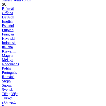
Jumala voitti voiton!
SU
Bokmål
Čeština
Deutsch
English
Español
Filipino
Français
Hrvatski
Indonesia
Italiana
Kiswahili
Magyar
Melayu
Nederlands
Polski
Português
Română
Shqip
Suomi
Svenska
Tiếng Việt
Türkçe
ελληνικά