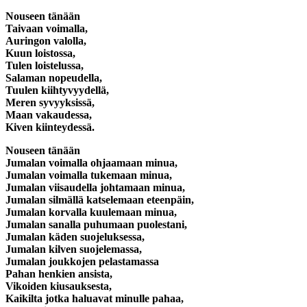
Nouseen tänään
Taivaan voimalla,
Auringon valolla,
Kuun loistossa,
Tulen loistelussa,
Salaman nopeudella,
Tuulen kiihtyvyydellä,
Meren syvyyksissä,
Maan vakaudessa,
Kiven kiinteydessä.
Nouseen tänään
Jumalan voimalla ohjaamaan minua,
Jumalan voimalla tukemaan minua,
Jumalan viisaudella johtamaan minua,
Jumalan silmällä katselemaan eteenpäin,
Jumalan korvalla kuulemaan minua,
Jumalan sanalla puhumaan puolestani,
Jumalan käden suojeluksessa,
Jumalan kilven suojelemassa,
Jumalan joukkojen pelastamassa
Pahan henkien ansista,
Vikoiden kiusauksesta,
Kaikilta jotka haluavat minulle pahaa,