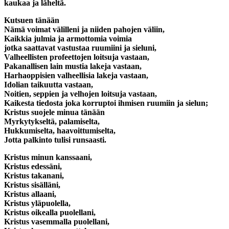
kaukaa ja läheltä.
Kutsuen tänään
Nämä voimat välilleni ja niiden pahojen väliin,
Kaikkia julmia ja armottomia voimia
jotka saattavat vastustaa ruumiini ja sieluni,
Valheellisten profeettojen loitsuja vastaan,
Pakanallisen lain mustia lakeja vastaan,
Harhaoppisien valheellisia lakeja vastaan,
Idolian taikuutta vastaan,
Noitien, seppien ja velhojen loitsuja vastaan,
Kaikesta tiedosta joka korruptoi ihmisen ruumiin ja sielun;
Kristus suojele minua tänään
Myrkytykseltä, palamiselta,
Hukkumiselta, haavoittumiselta,
Jotta palkinto tulisi runsaasti.
Kristus minun kanssaani,
Kristus edessäni,
Kristus takanani,
Kristus sisälläni,
Kristus allaani,
Kristus yläpuolella,
Kristus oikealla puolellani,
Kristus vasemmalla puolellani,