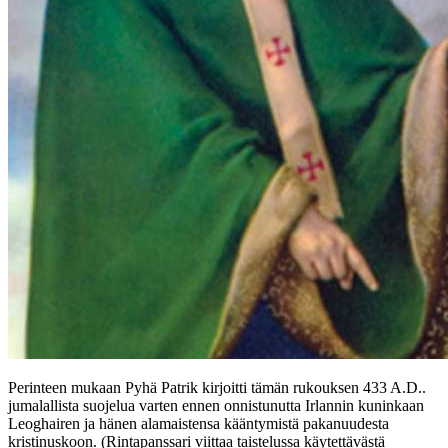
Perinteen mukaan Pyhä Patrik kirjoitti tämän rukouksen 433 A.D..
jumalallista suojelua varten ennen onnistunutta Irlannin kuninkaan
Leoghairen ja hänen alamaistensa kääntymistä pakanuudesta
kristinuskoon. (Rintapanssari viittaa taistelussa käytettävästä