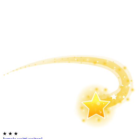
★
★
★