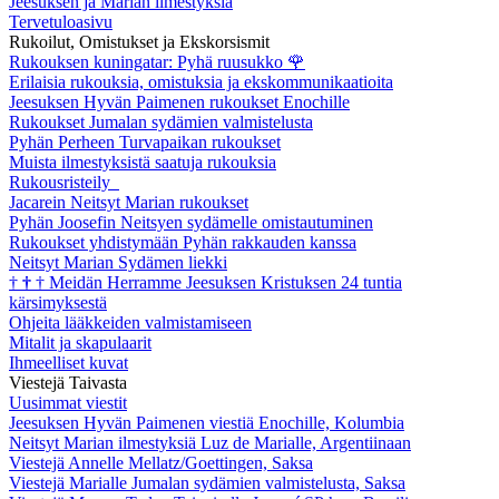
Jeesuksen ja Marian ilmestyksiä
Tervetuloasivu
Rukoilut, Omistukset ja Ekskorsismit
Rukouksen kuningatar: Pyhä ruusukko
🌹
Erilaisia rukouksia, omistuksia ja ekskommunikaatioita
Jeesuksen Hyvän Paimenen rukoukset Enochille
Rukoukset Jumalan sydämien valmistelusta
Pyhän Perheen Turvapaikan rukoukset
Muista ilmestyksistä saatuja rukouksia
Rukousristeily
Jacarein Neitsyt Marian rukoukset
Pyhän Joosefin Neitsyen sydämelle omistautuminen
Rukoukset yhdistymään Pyhän rakkauden kanssa
Neitsyt Marian Sydämen liekki
†
†
†
Meidän Herramme Jeesuksen Kristuksen 24 tuntia
kärsimyksestä
Ohjeita lääkkeiden valmistamiseen
Mitalit ja skapulaarit
Ihmeelliset kuvat
Viestejä Taivasta
Uusimmat viestit
Jeesuksen Hyvän Paimenen viestiä Enochille, Kolumbia
Neitsyt Marian ilmestyksiä Luz de Marialle, Argentiinaan
Viestejä Annelle Mellatz/Goettingen, Saksa
Viestejä Marialle Jumalan sydämien valmistelusta, Saksa