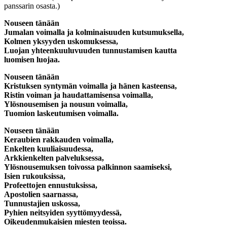
panssarin osasta.)
Nouseen tänään
Jumalan voimalla ja kolminaisuuden kutsumuksella,
Kolmen yksyyden uskomuksessa,
Luojan yhteenkuuluvuuden tunnustamisen kautta
luomisen luojaa.
Nouseen tänään
Kristuksen syntymän voimalla ja hänen kasteensa,
Ristin voiman ja haudattamisensa voimalla,
Ylösnousemisen ja nousun voimalla,
Tuomion laskeutumisen voimalla.
Nouseen tänään
Keraubien rakkauden voimalla,
Enkelten kuuliaisuudessa,
Arkkienkelten palveluksessa,
Ylösnousemuksen toivossa palkinnon saamiseksi,
Isien rukouksissa,
Profeettojen ennustuksissa,
Apostolien saarnassa,
Tunnustajien uskossa,
Pyhien neitsyiden syyttömyydessä,
Oikeudenmukaisien miesten teoissa.