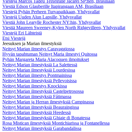
Viestejä Marcos Tadeu Teixeiralle Jacareí SP:hen, Brasiliaan
Viestiä Edson Glauberille Itapirangaan AM, Brasiliaan
Viestejä Pyhän Perheen Turvapaikkaan, Yhdysvallat
Viestejä Uuden Alun Lapsille, Yhdysvallat
Viestiä John Learylle Rochester NY:hin, Yhdysvallat
Viestiä Maureen Sweeney-Kylen North Ridgevilleen, Yhdysvallat
Viestejä Eri Lähteistä
Etsi Viestejä
Jeesuksen ja Marian ilmestyksiä
Neitsyt Marian ilmestys Caravaggiossa
Hyvän tapahtuman Neitsyt Maria ilmestyi Quitossa
Pyhän Margareta Maria Alacoquen ilmoitukset
Neitsyt Marian ilmestyksiä La Salettessä
Neitsyt Marian ilmestyksiä Lourdesissa
Neitsyt Marian ilmestys Pontmainissa
Neitsyt Marian ilmestyksiä Pellevoisissa
Neitsyt Marian ilmestys Knockissa
Neitsyt Marian ilmestyksiä Castelpetrosossa
Neitsyt Marian ilmestyksiä Fátimassa
Neitsyt Marian ja Herran ilmestyksiä Campinassa
Neitsyt Marian ilmestyksiä Beauraingissa
Neitsyt Marian ilmestyksiä Heedessä
Neitsyt Marian ilmestyksiä Ghiaie di Bonatessa
Rosa Mistican ilmestyksiä Montichiarissa ja Fontanellessa
Neitsyt Marian ilmestyksiä Garabandalissa