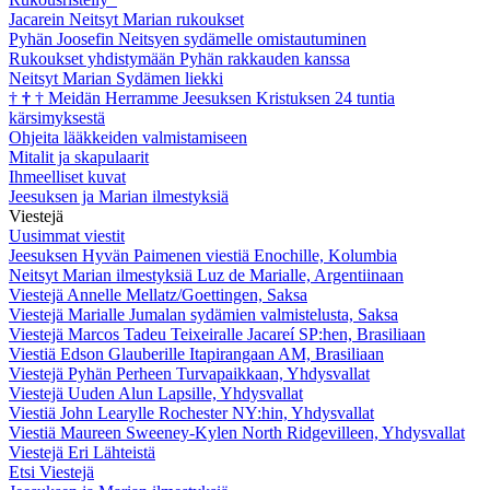
Jacarein Neitsyt Marian rukoukset
Pyhän Joosefin Neitsyen sydämelle omistautuminen
Rukoukset yhdistymään Pyhän rakkauden kanssa
Neitsyt Marian Sydämen liekki
†
†
†
Meidän Herramme Jeesuksen Kristuksen 24 tuntia
kärsimyksestä
Ohjeita lääkkeiden valmistamiseen
Mitalit ja skapulaarit
Ihmeelliset kuvat
Jeesuksen ja Marian ilmestyksiä
Viestejä
Uusimmat viestit
Jeesuksen Hyvän Paimenen viestiä Enochille, Kolumbia
Neitsyt Marian ilmestyksiä Luz de Marialle, Argentiinaan
Viestejä Annelle Mellatz/Goettingen, Saksa
Viestejä Marialle Jumalan sydämien valmistelusta, Saksa
Viestejä Marcos Tadeu Teixeiralle Jacareí SP:hen, Brasiliaan
Viestiä Edson Glauberille Itapirangaan AM, Brasiliaan
Viestejä Pyhän Perheen Turvapaikkaan, Yhdysvallat
Viestejä Uuden Alun Lapsille, Yhdysvallat
Viestiä John Learylle Rochester NY:hin, Yhdysvallat
Viestiä Maureen Sweeney-Kylen North Ridgevilleen, Yhdysvallat
Viestejä Eri Lähteistä
Etsi Viestejä