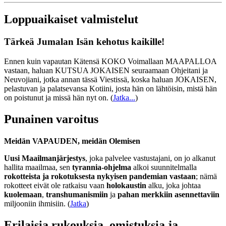
Loppuaikaiset valmistelut
Tärkeä Jumalan Isän kehotus kaikille!
Ennen kuin vapautan Kätensä KOKO Voimallaan MAAPALLOA
vastaan, haluan KUTSUA JOKAISEN seuraamaan Ohjeitani ja
Neuvojiani, jotka annan tässä Viestissä, koska haluan JOKAISEN,
pelastuvan ja palatsevansa Kotiini, josta hän on lähtöisin, mistä hän
on poistunut ja missä hän nyt on.
(
Jatka...
)
Punainen varoitus
Meidän VAPAUDEN, meidän Olemisen
Uusi Maailmanjärjestys
, joka palvelee vastustajani, on jo alkanut
hallita maailmaa, sen
tyrannia-ohjelma
alkoi suunnitelmalla
rokotteista ja rokotuksesta nykyisen pandemian vastaan
; nämä
rokotteet eivät ole ratkaisu vaan
holokaustin
alku, joka johtaa
kuolemaan
,
transhumanismiin
ja
pahan merkkiin asennettaviin
miljooniin ihmisiin. (
Jatka
)
Erilaisia rukouksia, omistuksia ja