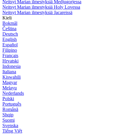
Neitsyt Marian ilmestyksiä Medjugorjessa
Neitsyt Marian ilmestyksiä Holy Lovessa
Neitsyt Marian ilmestyksiä Jacareissä
Kieli
Bokmål
Čeština
Deutsch
English
Español
Filipino
Français
Hrvatski
Indonesia
Italiana
Kiswahili
Magyar
Melayu
Nederlands
Polski
Português
Română
Shqip
Suomi
Svenska
Tiếng Việt