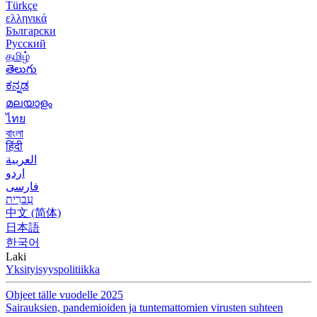
Türkçe
ελληνικά
Български
Русский
தமிழ்
తెలుగు
ಕನ್ನಡ
മലയാളം
ไทย
বাংলা
हिंदी
العربية
اردو
فارسی
עִברִית
中文 (简体)
日本語
한국어
Laki
Yksityisyyspolitiikka
Ohjeet tälle vuodelle 2025
Sairauksien, pandemioiden ja tuntemattomien virusten suhteen