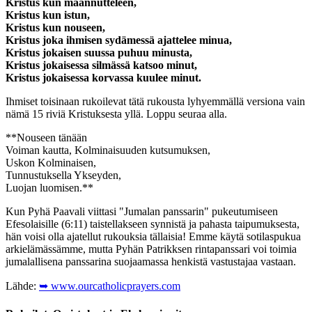
Kristus kun maannutteleen,
Kristus kun istun,
Kristus kun nouseen,
Kristus joka ihmisen sydämessä ajattelee minua,
Kristus jokaisen suussa puhuu minusta,
Kristus jokaisessa silmässä katsoo minut,
Kristus jokaisessa korvassa kuulee minut.
Ihmiset toisinaan rukoilevat tätä rukousta lyhyemmällä versiona vain
nämä 15 riviä Kristuksesta yllä. Loppu seuraa alla.
**Nouseen tänään
Voiman kautta, Kolminaisuuden kutsumuksen,
Uskon Kolminaisen,
Tunnustuksella Ykseyden,
Luojan luomisen.**
Kun Pyhä Paavali viittasi "Jumalan panssarin" pukeutumiseen
Efesolaisille (6:11) taistellakseen synnistä ja pahasta taipumuksesta,
hän voisi olla ajatellut rukouksia tällaisia! Emme käytä sotilaspukua
arkielämässämme, mutta Pyhän Patrikksen rintapanssari voi toimia
jumalallisena panssarina suojaamassa henkistä vastustajaa vastaan.
Lähde:
➥ www.ourcatholicprayers.com