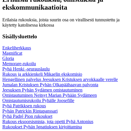
ekskommunikaatioita
Erilaisia rukouksia, joista suurin osa on virallisesti tunnustettu ja
käytetty katolisessa kirkossa
Sisällysluettelo
Enkeliherkkaus
Magnificat
Gloria
Memorare-rukoilu
Pyhä Henki -seurauslaulu
Rukous ja arkkienkeli Mikaelin ekskomisio
Hengellinen palvelus Jeesuksen Kristuksen arvokkaalle verelle
Jumalan Kristuksen Pyhän Olkapäähaavan palvonta
Jeesuksen Pyhän Sydämen omistautuminen
Omistautuminen Neitsyt Marian Pyhään Sydämeen
Omistautumisrukoilu Pyhälle Joosefille
Pyhä Patrikksen rukous
Pyhän Patrickin Rintapanssari
Pyhä Padré Pion rukoukset
Rukous eksoorsismista, jota opetti Pyhä Antonius
Rukoukset Pyhän Ignatiuksen kirjoittamina