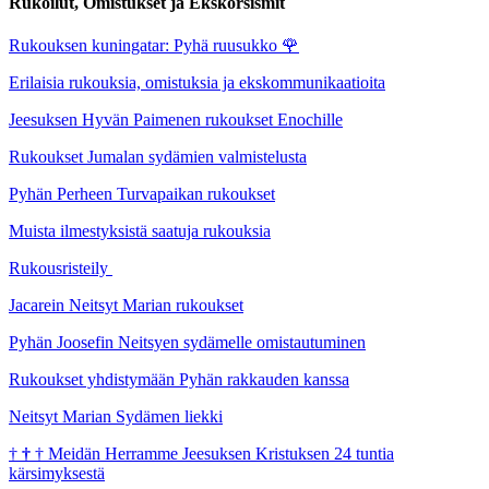
Rukoilut, Omistukset ja Ekskorsismit
Rukouksen kuningatar: Pyhä ruusukko
🌹
Erilaisia rukouksia, omistuksia ja ekskommunikaatioita
Jeesuksen Hyvän Paimenen rukoukset Enochille
Rukoukset Jumalan sydämien valmistelusta
Pyhän Perheen Turvapaikan rukoukset
Muista ilmestyksistä saatuja rukouksia
Rukousristeily
Jacarein Neitsyt Marian rukoukset
Pyhän Joosefin Neitsyen sydämelle omistautuminen
Rukoukset yhdistymään Pyhän rakkauden kanssa
Neitsyt Marian Sydämen liekki
†
†
†
Meidän Herramme Jeesuksen Kristuksen 24 tuntia
kärsimyksestä