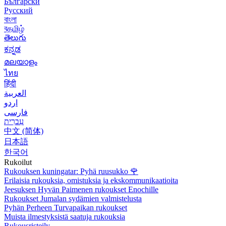
Български
Русский
বাংলা
বதமிழ்
తెలుగు
ಕನ್ನಡ
മലയാളം
ไทย
हिंदी
العربية
اردو
فارسی
עִברִית
中文 (简体)
日本語
한국어
Rukoilut
Rukouksen kuningatar: Pyhä ruusukko
🌹
Erilaisia rukouksia, omistuksia ja ekskommunikaatioita
Jeesuksen Hyvän Paimenen rukoukset Enochille
Rukoukset Jumalan sydämien valmistelusta
Pyhän Perheen Turvapaikan rukoukset
Muista ilmestyksistä saatuja rukouksia
Rukousristeily