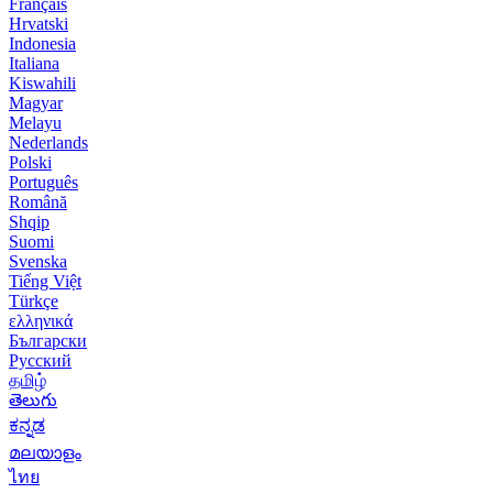
Français
Hrvatski
Indonesia
Italiana
Kiswahili
Magyar
Melayu
Nederlands
Polski
Português
Română
Shqip
Suomi
Svenska
Tiếng Việt
Türkçe
ελληνικά
Български
Русский
தமிழ்
తెలుగు
ಕನ್ನಡ
മലയാളം
ไทย