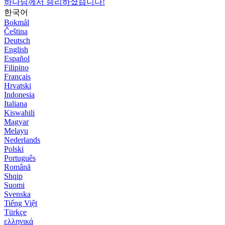
하나님께서 승리하셨습니다!
한국어
Bokmål
Čeština
Deutsch
English
Español
Filipino
Français
Hrvatski
Indonesia
Italiana
Kiswahili
Magyar
Melayu
Nederlands
Polski
Português
Română
Shqip
Suomi
Svenska
Tiếng Việt
Türkçe
ελληνικά