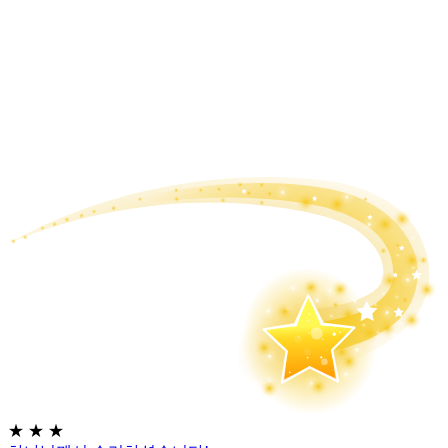
★
★
★