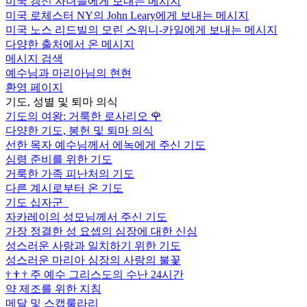
미국 갱신 자녀들에게 보내는 메시지
미국 로체스터 NY의 John Leary에게 보내는 메시지
미국 노스 리드빌의 모린 스위니-카일에게 보내는 메시지
다양한 출처에서 온 메시지
메시지 검색
예수님과 마리아님의 현현
환영 페이지
기도, 성별 및 퇴마 의식
기도의 여왕: 거룩한 로사리오
🌹
다양한 기도, 봉헌 및 퇴마 의식
선한 목자 예수님께서 에녹에게 주신 기도
심령 준비를 위한 기도
거룩한 가족 피난처의 기도
다른 계시로부터 온 기도
기도 십자군
자카레이의 성모님께서 주신 기도
가장 정결한 성 요셉의 심장에 대한 신심
성스러운 사랑과 일치하기 위한 기도
성스러운 마리아 심장의 사랑의 불꽃
†
†
†
주 예수 그리스도의 수난 24시간
약 제조를 위한 지침
메달 및 스캡룰라리