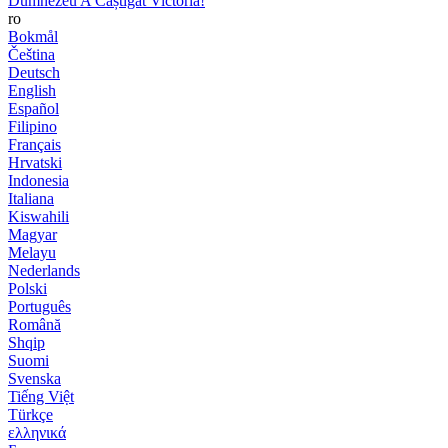
Dumnezeu A Câștigat Victoria!
ro
Bokmål
Čeština
Deutsch
English
Español
Filipino
Français
Hrvatski
Indonesia
Italiana
Kiswahili
Magyar
Melayu
Nederlands
Polski
Português
Română
Shqip
Suomi
Svenska
Tiếng Việt
Türkçe
ελληνικά