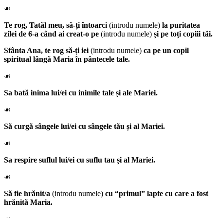
☙
Te rog, Tatăl meu, să-ți întoarci
(introdu numele)
la puritatea
zilei de 6-a când ai creat-o pe
(introdu numele)
și pe toți copiii tăi.
Sfânta Ana
, te rog să-ți iei
(introdu numele)
ca pe un copil
spiritual lângă Maria în pântecele tale.
☙
Sa bată inima lui/ei cu inimile tale și ale Mariei.
☙
Să curgă sângele lui/ei cu sângele tău și al Mariei.
☙
Sa respire suflul lui/ei cu suflu tau și al Mariei.
☙
Să fie hrănit/a
(introdu numele)
cu “primul” lapte cu care a fost
hrănită Maria.