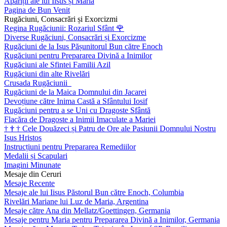
Apariții ale lui Iisus și Maria
Pagina de Bun Venit
Rugăciuni, Consacrări și Exorcizmi
Regina Rugăciunii: Rozariul Sfânt
🌹
Diverse Rugăciuni, Consacrări și Exorcizme
Rugăciuni de la Isus Pășunitorul Bun către Enoch
Rugăciuni pentru Prepararea Divină a Inimilor
Rugăciuni ale Sfintei Familii Azil
Rugăciuni din alte Rivelări
Crusada Rugăciunii
Rugăciuni de la Maica Domnului din Jacarei
Devoțiune către Inima Castă a Sfântului Iosif
Rugăciuni pentru a se Uni cu Dragoste Sfântă
Flacăra de Dragoste a Inimii Imaculate a Mariei
†
†
†
Cele Douăzeci și Patru de Ore ale Pasiunii Domnului Nostru
Isus Hristos
Instrucțiuni pentru Prepararea Remediilor
Medalii și Scapulari
Imagini Minunate
Mesaje din Ceruri
Mesaje Recente
Mesaje ale lui Iisus Păstorul Bun către Enoch, Columbia
Rivelări Mariane lui Luz de Maria, Argentina
Mesaje către Ana din Mellatz/Goettingen, Germania
Mesaje pentru Maria pentru Prepararea Divină a Inimilor, Germania