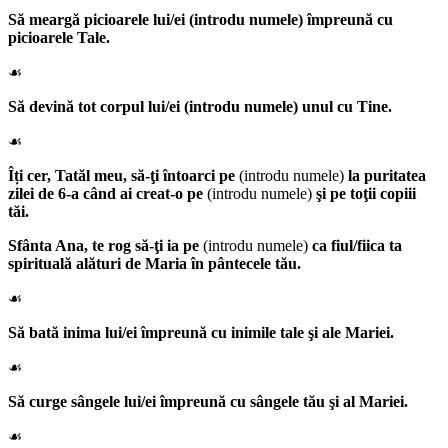
Să meargă picioarele lui/ei
(introdu numele)
împreună cu
picioarele Tale.
☙
Să devină tot corpul lui/ei
(introdu numele)
unul cu Tine.
☙
Îți cer, Tatăl meu, să-ţi întoarci pe
(introdu numele)
la puritatea
zilei de 6-a când ai creat-o pe
(introdu numele)
şi pe toţii copiii
tăi.
Sfânta Ana
, te rog să-ţi ia pe
(introdu numele)
ca fiul/fiica ta
spirituală alături de Maria în pântecele tău.
☙
Să bată inima lui/ei împreună cu inimile tale şi ale Mariei.
☙
Să curge sângele lui/ei împreună cu sângele tău şi al Mariei.
☙