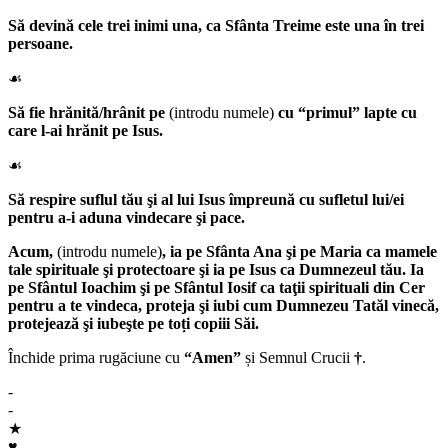
Să devină cele trei inimi una, ca Sfânta Treime este una în trei
persoane.
☙
Să fie hrănită/hrânit pe
(introdu numele)
cu “primul” lapte cu
care l-ai hrănit pe Isus.
☙
Să respire suflul tău şi al lui Isus împreună cu sufletul lui/ei
pentru a-i aduna vindecare şi pace.
Acum,
(introdu numele)
, ia pe
Sfânta Ana
şi pe
Maria
ca mamele
tale spirituale şi protectoare şi ia pe
Isus
ca
Dumnezeul
tău. Ia
pe
Sfântul Ioachim
şi pe
Sfântul Iosif
ca taţii spirituali din Cer
pentru a te vindeca, proteja şi iubi cum
Dumnezeu Tatăl
vinecă,
protejează şi iubeşte pe toți copiii Săi.
Închide prima rugăciune cu
“Amen”
și Semnul Crucii
†
.
-
-
★
♥