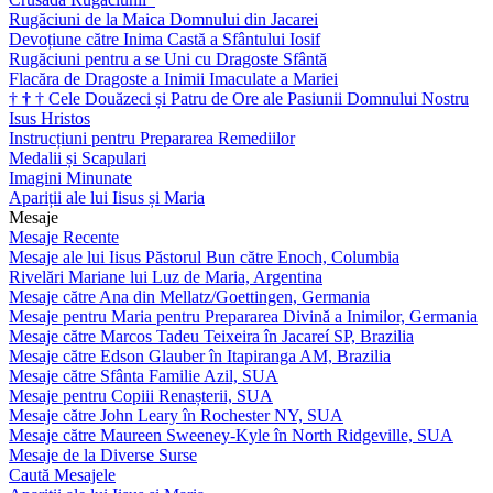
Rugăciuni de la Maica Domnului din Jacarei
Devoțiune către Inima Castă a Sfântului Iosif
Rugăciuni pentru a se Uni cu Dragoste Sfântă
Flacăra de Dragoste a Inimii Imaculate a Mariei
†
†
†
Cele Douăzeci și Patru de Ore ale Pasiunii Domnului Nostru
Isus Hristos
Instrucțiuni pentru Prepararea Remediilor
Medalii și Scapulari
Imagini Minunate
Apariții ale lui Iisus și Maria
Mesaje
Mesaje Recente
Mesaje ale lui Iisus Păstorul Bun către Enoch, Columbia
Rivelări Mariane lui Luz de Maria, Argentina
Mesaje către Ana din Mellatz/Goettingen, Germania
Mesaje pentru Maria pentru Prepararea Divină a Inimilor, Germania
Mesaje către Marcos Tadeu Teixeira în Jacareí SP, Brazilia
Mesaje către Edson Glauber în Itapiranga AM, Brazilia
Mesaje către Sfânta Familie Azil, SUA
Mesaje pentru Copiii Renașterii, SUA
Mesaje către John Leary în Rochester NY, SUA
Mesaje către Maureen Sweeney-Kyle în North Ridgeville, SUA
Mesaje de la Diverse Surse
Caută Mesajele