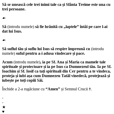
Să se unească cele trei inimi tale ca și Sfânta Treime este una cu
trei persoane.
☙
Să
(introdu numele)
să fie hrănită cu „laptele” întâi pe care l-ai
dat lui Isus.
☙
Să suflul tău și suflu lui Isus să respire împreună cu
(introdu
numele)
suful pentru a-i adusa vindecare și pace.
Acum
(introdu numele)
, ia pe
Sf. Ana
și
Maria
ca mamele tale
spirituale și protectoare și ia pe
Isus
ca
Dumnezeul
tău. Ia pe
Sf.
Ioachim
și
Sf. Iosif
ca tați spirituali din Cer pentru a te vindeca,
proteja și iubi așa cum
Dumnezeu Tatăl
vinedecă, protejează și
iubește pe toți copiii Săi.
Închide a 2-a rugăciune cu
“Amen”
și Semnul Crucii
†
.
-
-
★
♥