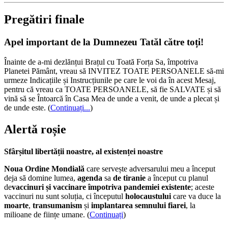
Pregătiri finale
Apel important de la Dumnezeu Tatăl către toți!
Înainte de a-mi dezlănțui Brațul cu Toată Forța Sa, împotriva
Planetei Pământ, vreau să INVITEZ TOATE PERSOANELE să-mi
urmeze Indicațiile și Instrucțiunile pe care le voi da în acest Mesaj,
pentru că vreau ca TOATE PERSOANELE, să fie SALVATE și să
vină să se Întoarcă în Casa Mea de unde a venit, de unde a plecat și
de unde este.
(
Continuați...
)
Alertă roșie
Sfârșitul libertății noastre, al existenței noastre
Noua Ordine Mondială
care servește adversarului meu a început
deja să domine lumea,
agenda
sa
de tiranie
a început cu planul
de
vaccinuri și vaccinare împotriva pandemiei existente
; aceste
vaccinuri nu sunt soluția, ci începutul
holocaustului
care va duce la
moarte
,
transumanism
și
implantarea semnului fiarei
, la
milioane de ființe umane. (
Continuați
)