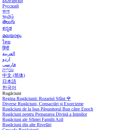
Български
Русский
বাংলা
বதமிழ்
తెలుగు
ಕನ್ನಡ
മലയാളം
ไทย
हिंदी
العربية
اردو
فارسی
עִברִית
中文 (简体)
日本語
한국어
Rugăciuni
Regina Rugăciunii: Rozariul Sfânt
🌹
Diverse Rugăciuni, Consacrări și Exorcizme
Rugăciuni de la Isus Pășunitorul Bun către Enoch
Rugăciuni pentru Prepararea Divină a Inimilor
Rugăciuni ale Sfintei Familii Azil
Rugăciuni din alte Rivelări
Crusada Rugăciunii