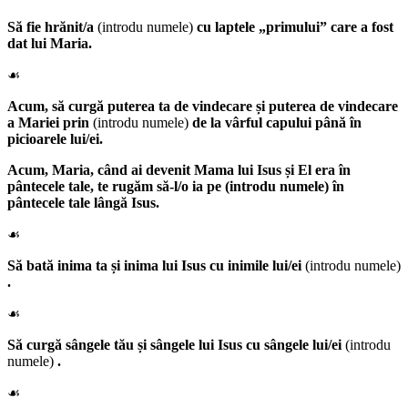
Să fie hrănit/a
(introdu numele)
cu laptele „primului” care a fost
dat lui Maria.
☙
Acum, să curgă puterea ta de vindecare și puterea de vindecare
a Mariei prin
(introdu numele)
de la vârful capului până în
picioarele lui/ei.
Acum,
Maria
, când ai devenit Mama lui Isus și El era în
pântecele tale, te rugăm să-l/o ia pe (introdu numele)
în
pântecele tale lângă Isus.
☙
Să bată inima ta și inima lui Isus cu inimile lui/ei
(introdu numele)
.
☙
Să curgă sângele tău și sângele lui Isus cu sângele lui/ei
(introdu
numele)
.
☙