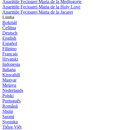
Aparitiile Fecioarei Maria de la Medjugorje
Aparitiile Fecioarei Maria de la Holy Love
Aparitiile Fecioarei Maria de la Jacarei
Limba
Bokmål
Čeština
Deutsch
English
Español
Filipino
Français
Hrvatski
Indonesia
Italiana
Kiswahili
Magyar
Melayu
Nederlands
Polski
Português
Română
Shqip
Suomi
Svenska
Tiếng Việt