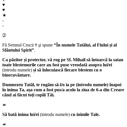
♥
♥
★
-
-
➁
Fă Semnul Crucii
†
şi spune
“În numele Tatălui, al Fiului și al
Sfântului Spirit”
.
Ca păzitor și protector, vă rog pe
Sf. Mihail
să întoarcă la satan
toate blestemurile care au fost puse vreodată asupra lui/ei
(introdu numele)
și să înlocuiască fiecare blestem cu o
binecuvântare.
Dumnezeu Tatăl
, te rugăm să-l/o ia pe (introdu numele)
înapoi
în inima Ta, așa cum a fost pus/a acolo la ziua de 6-a din Creare
când ai făcut toți copiii Tăi.
☙
Să bată inima lui/ei
(introdu numele)
cu inimile Tale.
☙