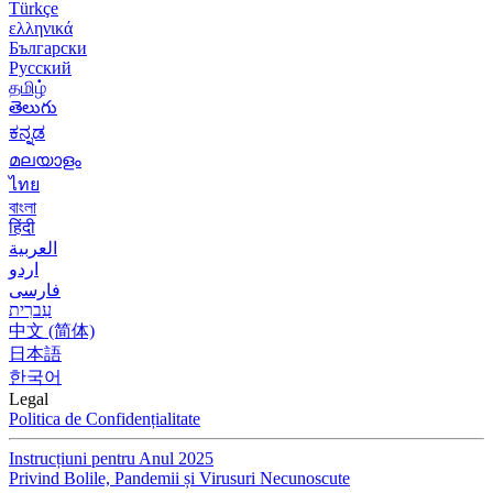
Türkçe
ελληνικά
Български
Русский
தமிழ்
తెలుగు
ಕನ್ನಡ
മലയാളം
ไทย
বাংলা
हिंदी
العربية
اردو
فارسی
עִברִית
中文 (简体)
日本語
한국어
Legal
Politica de Confidențialitate
Instrucțiuni pentru Anul 2025
Privind Bolile, Pandemii și Virusuri Necunoscute