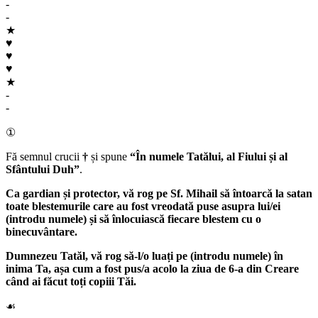
-
-
★
♥
♥
♥
★
-
-
①
Fă semnul crucii
†
și spune
“În numele Tatălui, al Fiului și al
Sfântului Duh”
.
Ca gardian și protector, vă rog pe
Sf. Mihail
să întoarcă la satan
toate blestemurile care au fost vreodată puse asupra lui/ei
(introdu numele) și să înlocuiască fiecare blestem cu o
binecuvântare.
Dumnezeu Tatăl
, vă rog să-l/o luați pe
(introdu numele)
în
inima Ta, așa cum a fost pus/a acolo la ziua de 6-a din Creare
când ai făcut toți copiii Tăi.
☙