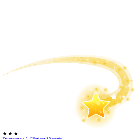
★
★
★