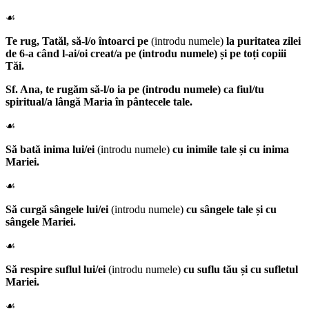
☙
Te rug, Tatăl, să-l/o întoarci pe
(introdu numele)
la puritatea zilei
de 6-a când l-ai/oi creat/a pe (introdu numele) și pe toți copiii
Tăi.
Sf. Ana
, te rugăm să-l/o ia pe (introdu numele)
ca fiul/tu
spiritual/a lângă Maria în pântecele tale.
☙
Să bată inima lui/ei
(introdu numele)
cu inimile tale și cu inima
Mariei.
☙
Să curgă sângele lui/ei
(introdu numele)
cu sângele tale și cu
sângele Mariei.
☙
Să respire suflul lui/ei
(introdu numele)
cu suflu tău și cu sufletul
Mariei.
☙