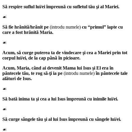
Să respire suflul lui/ei împreună cu sufletul tău şi al Mariei.
☙
Să fie hrănită/hrânit pe
(introdu numele)
cu “primul” lapte cu
care a fost hrănită Maria.
☙
Acum, să curge puterea ta de vindecare şi cea a Mariei prin tot
corpul lui/ei, de la cap până în picioare.
Acum,
Maria
, când ai devenit Mama lui Isus şi El era în
pântecele tău, te rog să-ţi ia pe
(introdu numele)
în pântecele tale
alături de Isus.
☙
Să bată inima ta şi cea a lui Isus împreună cu inimile lui/ei.
☙
Să curge sângele tău şi al lui Isus împreună cu sângele lui/ei.
☙