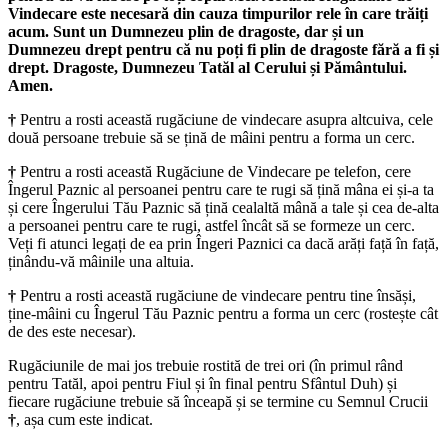
Vindecare este necesară din cauza timpurilor rele în care trăiți
acum. Sunt un Dumnezeu plin de dragoste, dar și un
Dumnezeu drept pentru că nu poți fi plin de dragoste fără a fi și
drept. Dragoste, Dumnezeu Tatăl al Cerului și Pământului.
Amen.
†
Pentru a rosti această rugăciune de vindecare asupra altcuiva, cele
două persoane trebuie să se țină de mâini pentru a forma un cerc.
†
Pentru a rosti această Rugăciune de Vindecare pe telefon, cere
Îngerul Paznic al persoanei pentru care te rugi să țină mâna ei și-a ta
și cere Îngerului Tău Paznic să țină cealaltă mână a tale și cea de-alta
a persoanei pentru care te rugi, astfel încât să se formeze un cerc.
Veți fi atunci legați de ea prin Îngeri Paznici ca dacă arăți față în față,
ținându-vă mâinile una altuia.
†
Pentru a rosti această rugăciune de vindecare pentru tine însăși,
ține-mâini cu Îngerul Tău Paznic pentru a forma un cerc (rostește cât
de des este necesar).
Rugăciunile de mai jos trebuie rostită de trei ori (în primul rând
pentru Tatăl, apoi pentru Fiul și în final pentru Sfântul Duh) și
fiecare rugăciune trebuie să înceapă și se termine cu Semnul Crucii
†
, așa cum este indicat.