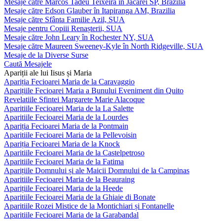
Mesaje către Marcos Tadeu Teixeira în Jacareí SP, Brazilia
Mesaje către Edson Glauber în Itapiranga AM, Brazilia
Mesaje către Sfânta Familie Azil, SUA
Mesaje pentru Copiii Renașterii, SUA
Mesaje către John Leary în Rochester NY, SUA
Mesaje către Maureen Sweeney-Kyle în North Ridgeville, SUA
Mesaje de la Diverse Surse
Caută Mesajele
Apariții ale lui Iisus și Maria
Apariția Fecioarei Maria de la Caravaggio
Aparițiile Fecioarei Maria a Bunului Eveniment din Quito
Revelatiile Sfintei Margarete Marie Alacoque
Aparitiile Fecioarei Maria de la La Salette
Aparitiile Fecioarei Maria de la Lourdes
Apariția Fecioarei Maria de la Pontmain
Aparitiile Fecioarei Maria de la Pellevoisin
Apariția Fecioarei Maria de la Knock
Aparitiile Fecioarei Maria de la Castelpetroso
Aparitiile Fecioarei Maria de la Fatima
Aparițiile Domnului și ale Maicii Domnului de la Campinas
Aparitiile Fecioarei Maria de la Beauraing
Aparițiile Fecioarei Maria de la Heede
Aparitiile Fecioarei Maria de la Ghiaie di Bonate
Aparitiile Rozei Mistice de la Montichiari și Fontanelle
Aparitiile Fecioarei Maria de la Garabandal