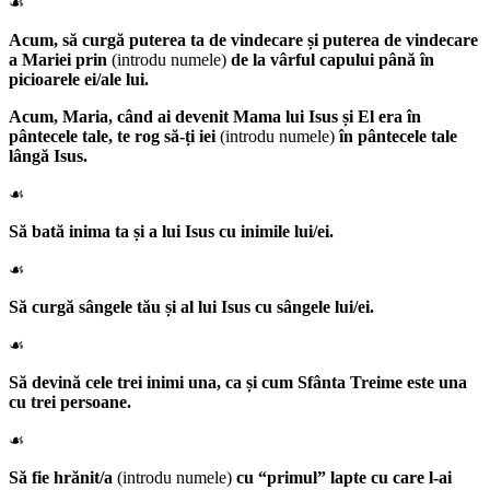
☙
Acum, să curgă puterea ta de vindecare și puterea de vindecare
a Mariei prin
(introdu numele)
de la vârful capului până în
picioarele ei/ale lui.
Acum,
Maria
, când ai devenit Mama lui Isus și El era în
pântecele tale, te rog să-ți iei
(introdu numele)
în pântecele tale
lângă Isus.
☙
Să bată inima ta și a lui Isus cu inimile lui/ei.
☙
Să curgă sângele tău și al lui Isus cu sângele lui/ei.
☙
Să devină cele trei inimi una, ca și cum Sfânta Treime este una
cu trei persoane.
☙
Să fie hrănit/a
(introdu numele)
cu “primul” lapte cu care l-ai