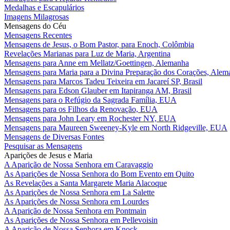
Medalhas e Escapulários
Imagens Milagrosas
Mensagens do Céu
Mensagens Recentes
Mensagens de Jesus, o Bom Pastor, para Enoch, Colômbia
Revelações Marianas para Luz de Maria, Argentina
Mensagens para Anne em Mellatz/Goettingen, Alemanha
Mensagens para Maria para a Divina Preparação dos Corações, Alem
Mensagens para Marcos Tadeu Teixeira em Jacareí SP, Brasil
Mensagens para Edson Glauber em Itapiranga AM, Brasil
Mensagens para o Refúgio da Sagrada Família, EUA
Mensagens para os Filhos da Renovação, EUA
Mensagens para John Leary em Rochester NY, EUA
Mensagens para Maureen Sweeney-Kyle em North Ridgeville, EUA
Mensagens de Diversas Fontes
Pesquisar as Mensagens
Aparições de Jesus e Maria
A Aparição de Nossa Senhora em Caravaggio
As Aparições de Nossa Senhora do Bom Evento em Quito
As Revelações a Santa Margarete Maria Alacoque
As Aparições de Nossa Senhora em La Salette
As Aparições de Nossa Senhora em Lourdes
A Aparição de Nossa Senhora em Pontmain
As Aparições de Nossa Senhora em Pellevoisin
A Aparição de Nossa Senhora em Knock