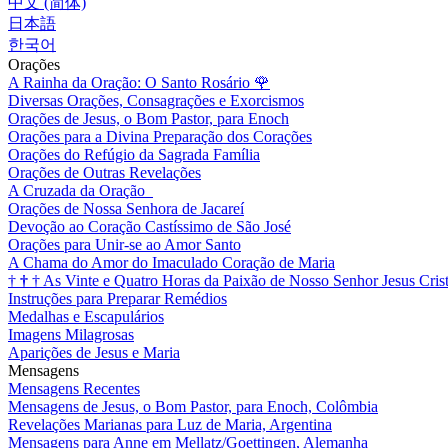
中文 (简体)
日本語
한국어
Orações
A Rainha da Oração: O Santo Rosário
🌹
Diversas Orações, Consagrações e Exorcismos
Orações de Jesus, o Bom Pastor, para Enoch
Orações para a Divina Preparação dos Corações
Orações do Refúgio da Sagrada Família
Orações de Outras Revelações
A Cruzada da Oração
Orações de Nossa Senhora de Jacareí
Devoção ao Coração Castíssimo de São José
Orações para Unir-se ao Amor Santo
A Chama do Amor do Imaculado Coração de Maria
†
†
†
As Vinte e Quatro Horas da Paixão de Nosso Senhor Jesus Cris
Instruções para Preparar Remédios
Medalhas e Escapulários
Imagens Milagrosas
Aparições de Jesus e Maria
Mensagens
Mensagens Recentes
Mensagens de Jesus, o Bom Pastor, para Enoch, Colômbia
Revelações Marianas para Luz de Maria, Argentina
Mensagens para Anne em Mellatz/Goettingen, Alemanha