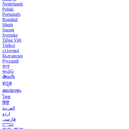
Nederlands
Polski
Português
Română
Shqip
Suomi
Svenska
Tiếng Việt
Türkçe
ελληνικά
Български
Русский
বাংলা
বதமிழ்
తెలుగు
ಕನ್ನಡ
മലയാളം
ไทย
हिंदी
العربية
اردو
فارسی
עִברִית