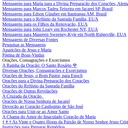
Mensagens para Maria para a Divina Preparação dos Corações, Alem
Mensagens para Marcos Tadeu Teixeira em Jacareí SP, Brasil
Mensagens para Edson Glauber em Itapiranga AM, Brasil
Mensagens para o Refúgio da Sagrada Família, EUA
Mensagens para os Filhos da Renovação, EUA
Mensagens para John Leary em Rochester NY, EUA
Mensagens para Maureen Sweeney-Kyle em North Ridgeville, EUA
Mensagens de Diversas Fontes
Pesquisar as Mensagens
Aparições de Jesus e Maria
Página de Boas-Vindas
Orações, Consagrações e Exorcismos
A Rainha da Oração: O Santo Rosário
🌹
Diversas Orações, Consagrações e Exorcismos
Orações de Jesus, o Bom Pastor, para Enoch
Orações para a Divina Preparação dos Corações
Orações do Refúgio da Sagrada Família
Orações de Outras Revelações
A Cruzada da Oração
Orações de Nossa Senhora de Jacareí
Devoção ao Coração Castíssimo de São José
Orações para Unir-se ao Amor Santo
A Chama do Amor do Imaculado Coração de Maria
†
†
†
As Vinte e Quatro Horas da Paixão de Nosso Senhor Jesus Cris
Instruções para Preparar Remédios