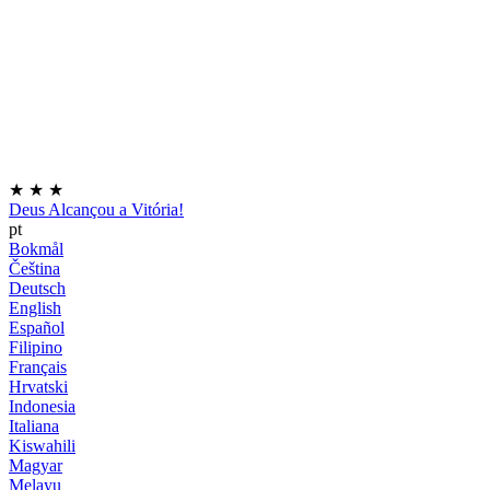
★
★
★
Deus Alcançou a Vitória!
pt
Bokmål
Čeština
Deutsch
English
Español
Filipino
Français
Hrvatski
Indonesia
Italiana
Kiswahili
Magyar
Melayu