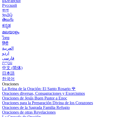
Български
Русский
বাংলা
বதமிழ்
తెలుగు
ಕನ್ನಡ
മലയാളം
ไทย
हिंदी
العربية
اردو
فارسی
עִברִית
中文 (简体)
日本語
한국어
Oraciones
La Reina de la Oración: El Santo Rosario
🌹
Oraciones diversas, Consagraciones y Exorcismos
Oraciones de Jesús Buen Pastor a Enoc
Oraciones para la Preparación Divina de los Corazones
Oraciones de la Sagrada Familia Refugio
Oraciones de otras Revelaciones
La Cruzada de Oración