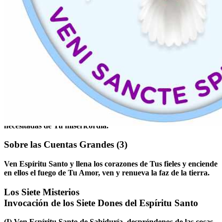
Sobre las tres primeras cuentas
(1)
¡Dios Ven en nuestra ayuda, Señor ayúdanos y sálvanos! Gloria
al Padre, al Hijo y al Espíritu Santo, como era en el principio,
ahora y siempre, por los siglos de los siglos. Amén.
(3x)
Después de las tres primeras cuentas
(2)
¡Oh María, sin pecado concebida, ruega por nosotros que
recurrimos a Ti!
Oh Jesús mío, perdona nuestros pecados. Sálvanos del fuego del
infierno. Lleva a todas las almas al cielo, especialmente a las más
necesitadas de Tu misericordia.
Sobre las Cuentas Grandes
(3)
Ven Espíritu Santo y llena los corazones de Tus fieles y enciende
en ellos el fuego de Tu Amor, ven y renueva la faz de la tierra.
Los Siete Misterios
Invocación de los Siete Dones del Espíritu Santo
(I)
Ven Espíritu Santo de Sabiduría, despréndenos de las cosas