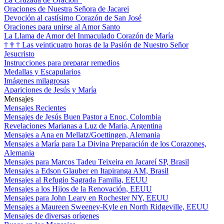
Oraciones de Nuestra Señora de Jacarei
Devoción al castísimo Corazón de San José
Oraciones para unirse al Amor Santo
La Llama de Amor del Inmaculado Corazón de María
†
†
†
Las veinticuatro horas de la Pasión de Nuestro Señor
Jesucristo
Instrucciones para preparar remedios
Medallas y Escapularios
Imágenes milagrosas
Apariciones de Jesús y María
Mensajes
Mensajes Recientes
Mensajes de Jesús Buen Pastor a Enoc, Colombia
Revelaciones Marianas a Luz de Maria, Argentina
Mensajes a Ana en Mellatz/Goettingen, Alemania
Mensajes a María para La Divina Preparación de los Corazones,
Alemania
Mensajes para Marcos Tadeu Teixeira en Jacareí SP, Brasil
Mensajes a Edson Glauber en Itapiranga AM, Brasil
Mensajes al Refugio Sagrada Familia, EEUU
Mensajes a los Hijos de la Renovación, EEUU
Mensajes para John Leary en Rochester NY, EEUU
Mensajes a Maureen Sweeney-Kyle en North Ridgeville, EEUU
Mensajes de diversas orígenes