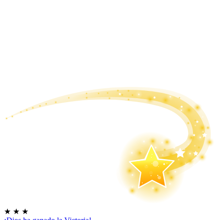
★
★
★