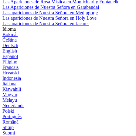
Las Apariciones de Rosa Mistica en Montichiari y Fontanelle
Las Apariciones de Nuestra Señora en Garabandal
Las apariciones de Nuestra Señora en Medjugorje
Las apariciones de Nuestra Señora en Holy Love
Las apariciones de Nuestra Señora en Jacarei
Idioma
Bokmål
Čeština
Deutsch
English
Español
Filipino
Français
Hrvatski
Indonesia
Italiana
Kiswahili
Magyar
Melayu
Nederlands
Polski
Português
Română
Shqip
Suomi