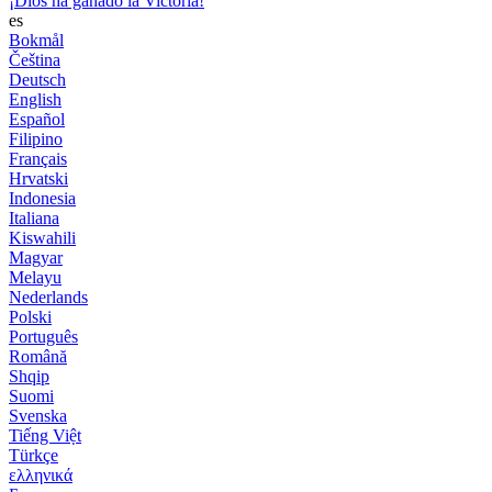
¡Dios ha ganado la Victoria!
es
Bokmål
Čeština
Deutsch
English
Español
Filipino
Français
Hrvatski
Indonesia
Italiana
Kiswahili
Magyar
Melayu
Nederlands
Polski
Português
Română
Shqip
Suomi
Svenska
Tiếng Việt
Türkçe
ελληνικά