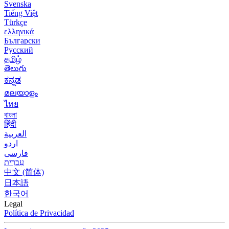
Svenska
Tiếng Việt
Türkçe
ελληνικά
Български
Русский
தமிழ்
తెలుగు
ಕನ್ನಡ
മലയാളം
ไทย
বাংলা
हिंदी
العربية
اردو
فارسی
עִברִית
中文 (简体)
日本語
한국어
Legal
Política de Privacidad