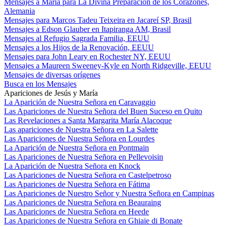
Mensajes a María para La Divina Preparación de los Corazones,
Alemania
Mensajes para Marcos Tadeu Teixeira en Jacareí SP, Brasil
Mensajes a Edson Glauber en Itapiranga AM, Brasil
Mensajes al Refugio Sagrada Familia, EEUU
Mensajes a los Hijos de la Renovación, EEUU
Mensajes para John Leary en Rochester NY, EEUU
Mensajes a Maureen Sweeney-Kyle en North Ridgeville, EEUU
Mensajes de diversas orígenes
Busca en los Mensajes
Apariciones de Jesús y María
La Aparición de Nuestra Señora en Caravaggio
Las Apariciones de Nuestra Señora del Buen Suceso en Quito
Las Revelaciones a Santa Margarita María Alacoque
Las apariciones de Nuestra Señora en La Salette
Las Apariciones de Nuestra Señora en Lourdes
La Aparición de Nuestra Señora en Pontmain
Las Apariciones de Nuestra Señora en Pellevoisin
La Aparición de Nuestra Señora en Knock
Las Apariciones de Nuestra Señora en Castelpetroso
Las Apariciones de Nuestra Señora en Fátima
Las Apariciones de Nuestro Señor y Nuestra Señora en Campinas
Las Apariciones de Nuestra Señora en Beauraing
Las Apariciones de Nuestra Señora en Heede
Las Apariciones de Nuestra Señora en Ghiaie di Bonate