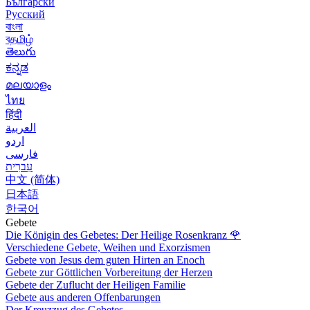
Български
Русский
বাংলা
বதமிழ்
తెలుగు
ಕನ್ನಡ
മലയാളം
ไทย
हिंदी
العربية
اردو
فارسی
עִברִית
中文 (简体)
日本語
한국어
Gebete
Die Königin des Gebetes: Der Heilige Rosenkranz
🌹
Verschiedene Gebete, Weihen und Exorzismen
Gebete von Jesus dem guten Hirten an Enoch
Gebete zur Göttlichen Vorbereitung der Herzen
Gebete der Zuflucht der Heiligen Familie
Gebete aus anderen Offenbarungen
Der Kreuzzug des Gebetes