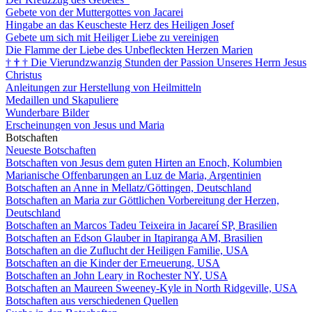
Gebete von der Muttergottes von Jacarei
Hingabe an das Keuscheste Herz des Heiligen Josef
Gebete um sich mit Heiliger Liebe zu vereinigen
Die Flamme der Liebe des Unbefleckten Herzen Marien
†
†
†
Die Vierundzwanzig Stunden der Passion Unseres Herrn Jesus
Christus
Anleitungen zur Herstellung von Heilmitteln
Medaillen und Skapuliere
Wunderbare Bilder
Erscheinungen von Jesus und Maria
Botschaften
Neueste Botschaften
Botschaften von Jesus dem guten Hirten an Enoch, Kolumbien
Marianische Offenbarungen an Luz de Maria, Argentinien
Botschaften an Anne in Mellatz/Göttingen, Deutschland
Botschaften an Maria zur Göttlichen Vorbereitung der Herzen,
Deutschland
Botschaften an Marcos Tadeu Teixeira in Jacareí SP, Brasilien
Botschaften an Edson Glauber in Itapiranga AM, Brasilien
Botschaften an die Zuflucht der Heiligen Familie, USA
Botschaften an die Kinder der Erneuerung, USA
Botschaften an John Leary in Rochester NY, USA
Botschaften an Maureen Sweeney-Kyle in North Ridgeville, USA
Botschaften aus verschiedenen Quellen