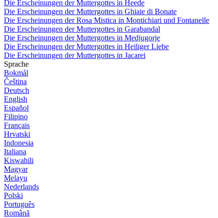
Die Erscheinungen der Muttergottes in Heede
Die Erscheinungen der Muttergottes in Ghiaie di Bonate
Die Erscheinungen der Rosa Mistica in Montichiari und Fontanelle
Die Erscheinungen der Muttergottes in Garabandal
Die Erscheinungen der Muttergottes in Medjugorje
Die Erscheinungen der Muttergottes in Heiliger Liebe
Die Erscheinungen der Muttergottes in Jacarei
Sprache
Bokmål
Čeština
Deutsch
English
Español
Filipino
Français
Hrvatski
Indonesia
Italiana
Kiswahili
Magyar
Melayu
Nederlands
Polski
Português
Română