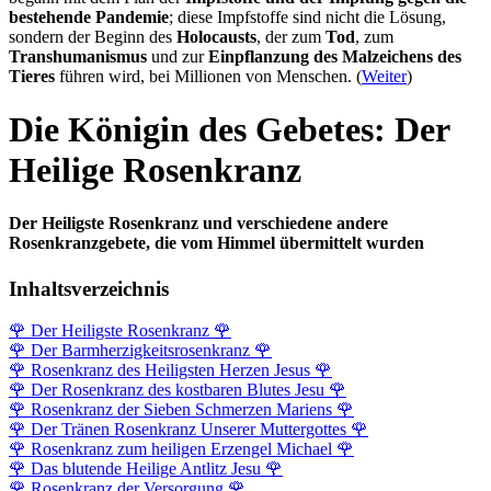
bestehende Pandemie
; diese Impfstoffe sind nicht die Lösung,
sondern der Beginn des
Holocausts
, der zum
Tod
, zum
Transhumanismus
und zur
Einpflanzung des Malzeichens des
Tieres
führen wird, bei Millionen von Menschen. (
Weiter
)
Die Königin des Gebetes: Der
Heilige Rosenkranz
Der Heiligste Rosenkranz und verschiedene andere
Rosenkranzgebete, die vom Himmel übermittelt wurden
Inhaltsverzeichnis
🌹
Der Heiligste Rosenkranz
🌹
🌹
Der Barmherzigkeits­rosenkranz
🌹
🌹
Rosenkranz des Heiligsten Herzen Jesus
🌹
🌹
Der Rosenkranz des kostbaren Blutes Jesu
🌹
🌹
Rosenkranz der Sieben Schmerzen Mariens
🌹
🌹
Der Tränen Rosenkranz Unserer Muttergottes
🌹
🌹
Rosenkranz zum heiligen Erzengel Michael
🌹
🌹
Das blutende Heilige Antlitz Jesu
🌹
🌹
Rosenkranz der Versorgung
🌹