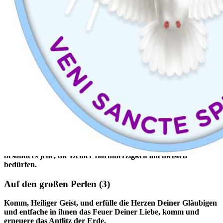
Auf den ersten drei Perlen
(1)
Gott, komm uns zu Hilfe, Herr, hilf uns und rette uns! Ehre sei
dem Vater und dem Sohn und dem Heiligen Geist. Wie im
Anfang, so auch jetzt und allezeit und in Ewigkeit. Amen.
(3x)
Nach den ersten drei Perlen
(2)
O Maria, ohne Sünde empfangen, bitte für uns, die wir uns an
Dich wenden!
Oh mein Jesus, verzeih uns unsere Sünden! Bewahre uns vor
dem Feuer der Hölle! Führe alle Seelen in den Himmel,
besonders jene, die Deiner Barmherzigkeit am meisten
bedürfen.
Auf den großen Perlen
(3)
Komm, Heiliger Geist, und erfülle die Herzen Deiner Gläubigen
und entfache in ihnen das Feuer Deiner Liebe, komm und
erneuere das Antlitz der Erde.