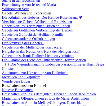
Suche in den Botschaften
Erscheinungen von Jesus und Maria
Willkommen Seite
Gebete, Weihen und Exorzismen
Die Königin des Gebetes: Der Heilige Rosenkranz
🌹
Verschiedene Gebete, Weihen und Exorzismen
Gebete von Jesus dem guten Hirten an Enoch
Gebete zur Göttlichen Vorbereitung der Herzen
Gebete der Zuflucht der Heiligen Familie
Gebete aus anderen Offenbarungen
Der Kreuzzug des Gebetes
Gebete von der Muttergottes von Jacarei
Hingabe an das Keuscheste Herz des Heiligen Josef
Gebete um sich mit Heiliger Liebe zu vereinigen
Die Flamme der Liebe des Unbefleckten Herzen Marien
†
†
†
Die Vierundzwanzig Stunden der Passion Unseres Herrn Jesus
Christus
Anleitungen zur Herstellung von Heilmitteln
Medaillen und Skapuliere
Wunderbare Bilder
Botschaften aus dem Himmel
Neueste Botschaften
Botschaften von Jesus dem guten Hirten an Enoch, Kolumbien
Marianische Offenbarungen an Luz de Maria, Argentinien
Botschaften an Anne in Mellatz/Göttingen, Deutschland