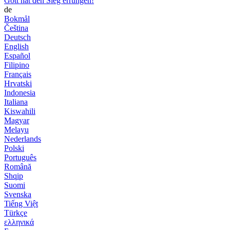
Gott hat den Sieg errungen!
de
Bokmål
Čeština
Deutsch
English
Español
Filipino
Français
Hrvatski
Indonesia
Italiana
Kiswahili
Magyar
Melayu
Nederlands
Polski
Português
Română
Shqip
Suomi
Svenska
Tiếng Việt
Türkçe
ελληνικά