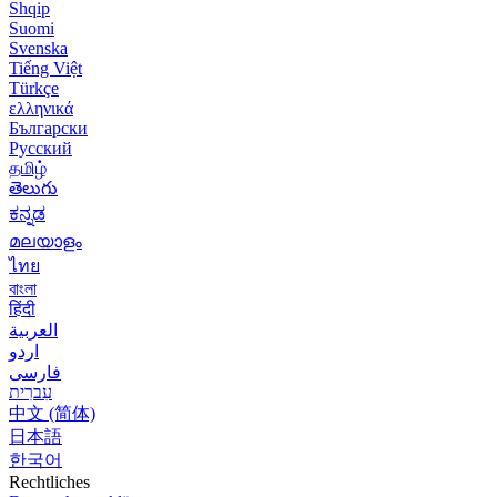
Shqip
Suomi
Svenska
Tiếng Việt
Türkçe
ελληνικά
Български
Русский
தமிழ்
తెలుగు
ಕನ್ನಡ
മലയാളം
ไทย
বাংলা
हिंदी
العربية
اردو
فارسی
עִברִית
中文 (简体)
日本語
한국어
Rechtliches