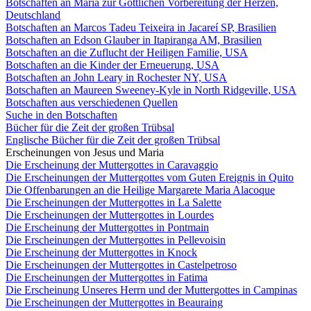
Botschaften an Maria zur Göttlichen Vorbereitung der Herzen,
Deutschland
Botschaften an Marcos Tadeu Teixeira in Jacareí SP, Brasilien
Botschaften an Edson Glauber in Itapiranga AM, Brasilien
Botschaften an die Zuflucht der Heiligen Familie, USA
Botschaften an die Kinder der Erneuerung, USA
Botschaften an John Leary in Rochester NY, USA
Botschaften an Maureen Sweeney-Kyle in North Ridgeville, USA
Botschaften aus verschiedenen Quellen
Suche in den Botschaften
Bücher für die Zeit der großen Trübsal
Englische Bücher für die Zeit der großen Trübsal
Erscheinungen von Jesus und Maria
Die Erscheinung der Muttergottes in Caravaggio
Die Erscheinungen der Muttergottes vom Guten Ereignis in Quito
Die Offenbarungen an die Heilige Margarete Maria Alacoque
Die Erscheinungen der Muttergottes in La Salette
Die Erscheinungen der Muttergottes in Lourdes
Die Erscheinung der Muttergottes in Pontmain
Die Erscheinungen der Muttergottes in Pellevoisin
Die Erscheinung der Muttergottes in Knock
Die Erscheinungen der Muttergottes in Castelpetroso
Die Erscheinungen der Muttergottes in Fatima
Die Erscheinung Unseres Herrn und der Muttergottes in Campinas
Die Erscheinungen der Muttergottes in Beauraing