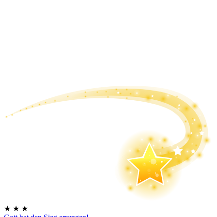
★
★
★