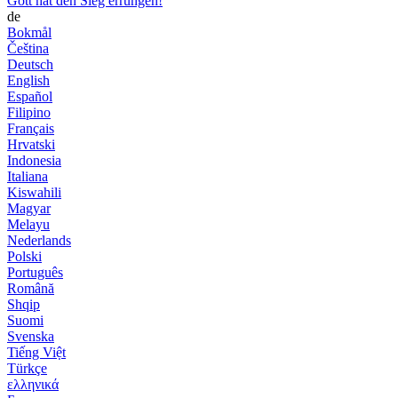
Gott hat den Sieg errungen!
de
Bokmål
Čeština
Deutsch
English
Español
Filipino
Français
Hrvatski
Indonesia
Italiana
Kiswahili
Magyar
Melayu
Nederlands
Polski
Português
Română
Shqip
Suomi
Svenska
Tiếng Việt
Türkçe
ελληνικά