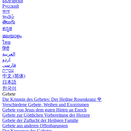
Български
Русский
বাংলা
বதமிழ்
తెలుగు
ಕನ್ನಡ
മലയാളം
ไทย
हिंदी
العربية
اردو
فارسی
עִברִית
中文 (简体)
日本語
한국어
Gebete
Die Königin des Gebetes: Der Heilige Rosenkranz
🌹
Verschiedene Gebete, Weihen und Exorzismen
Gebete von Jesus dem guten Hirten an Enoch
Gebete zur Göttlichen Vorbereitung der Herzen
Gebete der Zuflucht der Heiligen Familie
Gebete aus anderen Offenbarungen
Der Kreuzzug des Gebetes