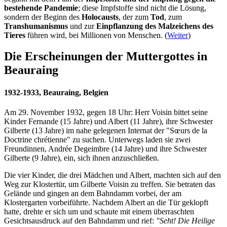
bestehende Pandemie
; diese Impfstoffe sind nicht die Lösung,
sondern der Beginn des
Holocausts
, der zum
Tod
, zum
Transhumanismus
und zur
Einpflanzung des Malzeichens des
Tieres
führen wird, bei Millionen von Menschen. (
Weiter
)
Die Erscheinungen der Muttergottes in
Beauraing
1932-1933, Beauraing, Belgien
Am 29. November 1932, gegen 18 Uhr: Herr Voisin bittet seine
Kinder Fernande (15 Jahre) und Albert (11 Jahre), ihre Schwester
Gilberte (13 Jahre) im nahe gelegenen Internat der "Sœurs de la
Doctrine chrétienne" zu suchen. Unterwegs laden sie zwei
Freundinnen, Andrée Degeimbre (14 Jahre) und ihre Schwester
Gilberte (9 Jahre), ein, sich ihnen anzuschließen.
Die vier Kinder, die drei Mädchen und Albert, machten sich auf den
Weg zur Klostertür, um Gilberte Voisin zu treffen. Sie betraten das
Gelände und gingen an dem Bahndamm vorbei, der am
Klostergarten vorbeiführte. Nachdem Albert an die Tür geklopft
hatte, drehte er sich um und schaute mit einem überraschten
Gesichtsausdruck auf den Bahndamm und rief:
"Seht! Die Heilige