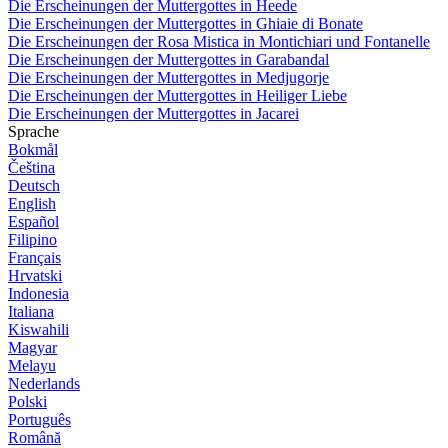
Die Erscheinungen der Muttergottes in Heede
Die Erscheinungen der Muttergottes in Ghiaie di Bonate
Die Erscheinungen der Rosa Mistica in Montichiari und Fontanelle
Die Erscheinungen der Muttergottes in Garabandal
Die Erscheinungen der Muttergottes in Medjugorje
Die Erscheinungen der Muttergottes in Heiliger Liebe
Die Erscheinungen der Muttergottes in Jacarei
Sprache
Bokmål
Čeština
Deutsch
English
Español
Filipino
Français
Hrvatski
Indonesia
Italiana
Kiswahili
Magyar
Melayu
Nederlands
Polski
Português
Română