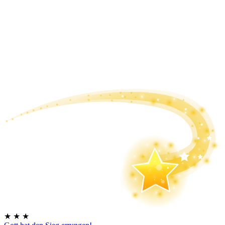
★
★
★