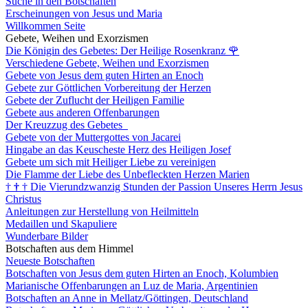
Suche in den Botschaften
Erscheinungen von Jesus und Maria
Willkommen Seite
Gebete, Weihen und Exorzismen
Die Königin des Gebetes: Der Heilige Rosenkranz
🌹
Verschiedene Gebete, Weihen und Exorzismen
Gebete von Jesus dem guten Hirten an Enoch
Gebete zur Göttlichen Vorbereitung der Herzen
Gebete der Zuflucht der Heiligen Familie
Gebete aus anderen Offenbarungen
Der Kreuzzug des Gebetes
Gebete von der Muttergottes von Jacarei
Hingabe an das Keuscheste Herz des Heiligen Josef
Gebete um sich mit Heiliger Liebe zu vereinigen
Die Flamme der Liebe des Unbefleckten Herzen Marien
†
†
†
Die Vierundzwanzig Stunden der Passion Unseres Herrn Jesus
Christus
Anleitungen zur Herstellung von Heilmitteln
Medaillen und Skapuliere
Wunderbare Bilder
Botschaften aus dem Himmel
Neueste Botschaften
Botschaften von Jesus dem guten Hirten an Enoch, Kolumbien
Marianische Offenbarungen an Luz de Maria, Argentinien
Botschaften an Anne in Mellatz/Göttingen, Deutschland