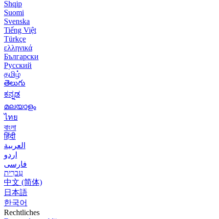
Shqip
Suomi
Svenska
Tiếng Việt
Türkçe
ελληνικά
Български
Русский
தமிழ்
తెలుగు
ಕನ್ನಡ
മലയാളം
ไทย
বাংলা
हिंदी
العربية
اردو
فارسی
עִברִית
中文 (简体)
日本語
한국어
Rechtliches