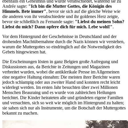
ebenfalls ein Geheimnis und wurde verabschiedet, während sie zu
Andrée sagte:
"Ich bin die Mutter Gottes, die Königin des
Himmels. Bete immer"
, bevor sie sich auf die gleiche Weise wie
die anderen von ihr verabschiedete und ihr goldenes Herz zeigte,
bevor sie schließlich zu Fernande sagte:
"Liebst du meinen Sohn?
Liebst du mich? Dann opfere dich für mich. Lebe wohl!"
.
Vor dem Hintergrund der Geschehnisse in Deutschland und der
drohenden Machtübernahme durch die Nazis können wir verstehen,
warum die Muttergottes so eindringlich auf die Notwendigkeit des
Gebets hingewiesen hat.
Die Erscheinungen lösten in ganz Belgien große Aufregung und
Diskussionen aus, da Berichte in Zeitungen und Magazinen
verbreitet wurden, wobei die antiklerikale Presse im Allgemeinen
eine negative Haltung einnahm: Die meisten ihrer Berichte waren
jedoch schlampig oder aus zweiter Hand und konnten recht leicht
widerlegt werden. Im ersten Jahr besuchten über zwei Millionen
Menschen Beauraing und es wurde von zahlreichen Heilungen
berichtet. Die Kinder heirateten alle und gründeten eigene Familien
und versuchten, sich so weit wie möglich im Hintergrund zu halten;
sie sahen sich nur als Instrumente, um die Botschaft der Muttergottes
bekannt zu machen.