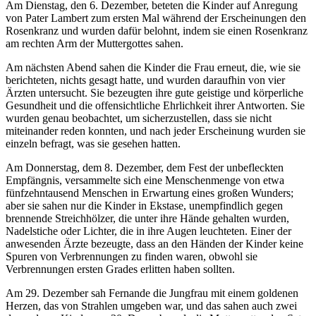
Am Dienstag, den 6. Dezember, beteten die Kinder auf Anregung
von Pater Lambert zum ersten Mal während der Erscheinungen den
Rosenkranz und wurden dafür belohnt, indem sie einen Rosenkranz
am rechten Arm der Muttergottes sahen.
Am nächsten Abend sahen die Kinder die Frau erneut, die, wie sie
berichteten, nichts gesagt hatte, und wurden daraufhin von vier
Ärzten untersucht. Sie bezeugten ihre gute geistige und körperliche
Gesundheit und die offensichtliche Ehrlichkeit ihrer Antworten. Sie
wurden genau beobachtet, um sicherzustellen, dass sie nicht
miteinander reden konnten, und nach jeder Erscheinung wurden sie
einzeln befragt, was sie gesehen hatten.
Am Donnerstag, dem 8. Dezember, dem Fest der unbefleckten
Empfängnis, versammelte sich eine Menschenmenge von etwa
fünfzehntausend Menschen in Erwartung eines großen Wunders;
aber sie sahen nur die Kinder in Ekstase, unempfindlich gegen
brennende Streichhölzer, die unter ihre Hände gehalten wurden,
Nadelstiche oder Lichter, die in ihre Augen leuchteten. Einer der
anwesenden Ärzte bezeugte, dass an den Händen der Kinder keine
Spuren von Verbrennungen zu finden waren, obwohl sie
Verbrennungen ersten Grades erlitten haben sollten.
Am 29. Dezember sah Fernande die Jungfrau mit einem goldenen
Herzen, das von Strahlen umgeben war, und das sahen auch zwei