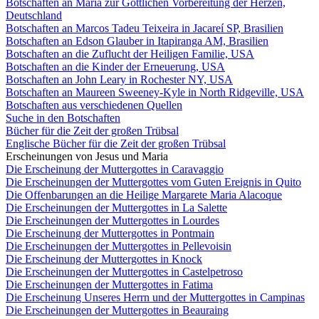
Botschaften an Maria zur Göttlichen Vorbereitung der Herzen,
Deutschland
Botschaften an Marcos Tadeu Teixeira in Jacareí SP, Brasilien
Botschaften an Edson Glauber in Itapiranga AM, Brasilien
Botschaften an die Zuflucht der Heiligen Familie, USA
Botschaften an die Kinder der Erneuerung, USA
Botschaften an John Leary in Rochester NY, USA
Botschaften an Maureen Sweeney-Kyle in North Ridgeville, USA
Botschaften aus verschiedenen Quellen
Suche in den Botschaften
Bücher für die Zeit der großen Trübsal
Englische Bücher für die Zeit der großen Trübsal
Erscheinungen von Jesus und Maria
Die Erscheinung der Muttergottes in Caravaggio
Die Erscheinungen der Muttergottes vom Guten Ereignis in Quito
Die Offenbarungen an die Heilige Margarete Maria Alacoque
Die Erscheinungen der Muttergottes in La Salette
Die Erscheinungen der Muttergottes in Lourdes
Die Erscheinung der Muttergottes in Pontmain
Die Erscheinungen der Muttergottes in Pellevoisin
Die Erscheinung der Muttergottes in Knock
Die Erscheinungen der Muttergottes in Castelpetroso
Die Erscheinungen der Muttergottes in Fatima
Die Erscheinung Unseres Herrn und der Muttergottes in Campinas
Die Erscheinungen der Muttergottes in Beauraing