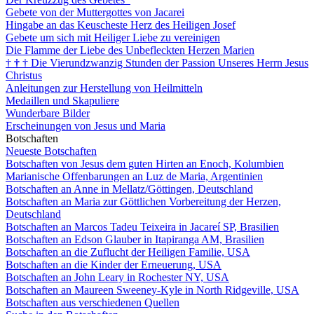
Gebete von der Muttergottes von Jacarei
Hingabe an das Keuscheste Herz des Heiligen Josef
Gebete um sich mit Heiliger Liebe zu vereinigen
Die Flamme der Liebe des Unbefleckten Herzen Marien
†
†
†
Die Vierundzwanzig Stunden der Passion Unseres Herrn Jesus
Christus
Anleitungen zur Herstellung von Heilmitteln
Medaillen und Skapuliere
Wunderbare Bilder
Erscheinungen von Jesus und Maria
Botschaften
Neueste Botschaften
Botschaften von Jesus dem guten Hirten an Enoch, Kolumbien
Marianische Offenbarungen an Luz de Maria, Argentinien
Botschaften an Anne in Mellatz/Göttingen, Deutschland
Botschaften an Maria zur Göttlichen Vorbereitung der Herzen,
Deutschland
Botschaften an Marcos Tadeu Teixeira in Jacareí SP, Brasilien
Botschaften an Edson Glauber in Itapiranga AM, Brasilien
Botschaften an die Zuflucht der Heiligen Familie, USA
Botschaften an die Kinder der Erneuerung, USA
Botschaften an John Leary in Rochester NY, USA
Botschaften an Maureen Sweeney-Kyle in North Ridgeville, USA
Botschaften aus verschiedenen Quellen