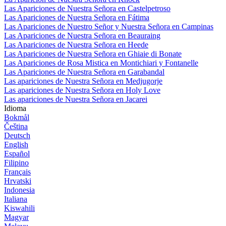
Las Apariciones de Nuestra Señora en Castelpetroso
Las Apariciones de Nuestra Señora en Fátima
Las Apariciones de Nuestro Señor y Nuestra Señora en Campinas
Las Apariciones de Nuestra Señora en Beauraing
Las Apariciones de Nuestra Señora en Heede
Las Apariciones de Nuestra Señora en Ghiaie di Bonate
Las Apariciones de Rosa Mistica en Montichiari y Fontanelle
Las Apariciones de Nuestra Señora en Garabandal
Las apariciones de Nuestra Señora en Medjugorje
Las apariciones de Nuestra Señora en Holy Love
Las apariciones de Nuestra Señora en Jacarei
Idioma
Bokmål
Čeština
Deutsch
English
Español
Filipino
Français
Hrvatski
Indonesia
Italiana
Kiswahili
Magyar