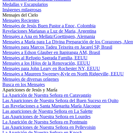
Medallas y Escapularios
Imágenes milagrosas
Mensajes del Cielo
Mensajes Recientes
Mensajes de Jesús Buen Pastor a Enoc, Colombia
Revelaciones Marianas a Luz de Maria, Argentina
Mensajes a Ana en Mellatz/Goettingen, Alemania
Mensajes a María para La Divina Preparación de los Corazones, Ale
Mensajes para Marcos Tadeu Teixeira en Jacareí SP, Brasil
Mensajes a Edson Glauber en Itapiranga AM, Brasil
Mensajes al Refugio Sagrada Familia, EEUU
Mensajes a los Hijos de la Renovación, EEUU
Mensajes para John Leary en Rochester NY, EEUU
Mensajes a Maureen Sweeney-Kyle en North Ridgeville, EEUU
Mensajes de diversas orígenes
Busca en los Mensajes
Apariciones de Jesús y María
La Aparición de Nuestra Señora en Caravaggio
Las Apariciones de Nuestra Señora del Buen Suceso en Quito
Las Revelaciones a Santa Margarita María Alacoque
Las apariciones de Nuestra Señora en La Salette
Las Apariciones de Nuestra Señora en Lourdes
La Aparición de Nuestra Señora en Pontmain
Las Apariciones de Nuestra Señora en Pellevoisin
La Aparición de Nuestra Señora en Knock