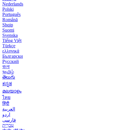
Nederlands
Polski
Português
Română
Shqip
Suomi
Svenska
Tiếng Việt
Türkçe
ελληνικά
Български
Русский
বাংলা
বதமிழ்
తెలుగు
ಕನ್ನಡ
മലയാളം
ไทย
हिंदी
العربية
اردو
فارسی
עִברִית