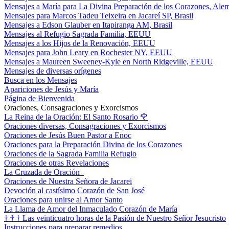
Mensajes a María para La Divina Preparación de los Corazones, Ale
Mensajes para Marcos Tadeu Teixeira en Jacareí SP, Brasil
Mensajes a Edson Glauber en Itapiranga AM, Brasil
Mensajes al Refugio Sagrada Familia, EEUU
Mensajes a los Hijos de la Renovación, EEUU
Mensajes para John Leary en Rochester NY, EEUU
Mensajes a Maureen Sweeney-Kyle en North Ridgeville, EEUU
Mensajes de diversas orígenes
Busca en los Mensajes
Apariciones de Jesús y María
Página de Bienvenida
Oraciones, Consagraciones y Exorcismos
La Reina de la Oración: El Santo Rosario
🌹
Oraciones diversas, Consagraciones y Exorcismos
Oraciones de Jesús Buen Pastor a Enoc
Oraciones para la Preparación Divina de los Corazones
Oraciones de la Sagrada Familia Refugio
Oraciones de otras Revelaciones
La Cruzada de Oración
Oraciones de Nuestra Señora de Jacarei
Devoción al castísimo Corazón de San José
Oraciones para unirse al Amor Santo
La Llama de Amor del Inmaculado Corazón de María
†
†
†
Las veinticuatro horas de la Pasión de Nuestro Señor Jesucristo
Instrucciones para preparar remedios