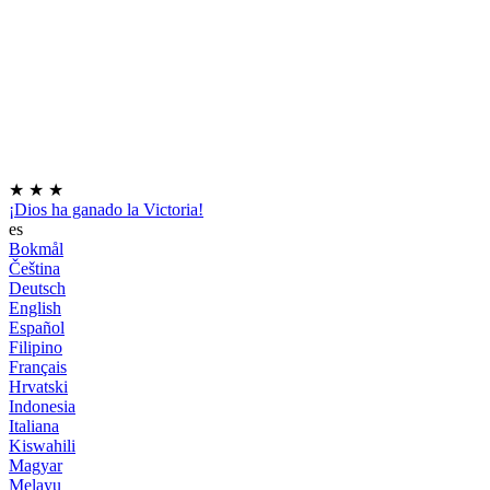
★
★
★
¡Dios ha ganado la Victoria!
es
Bokmål
Čeština
Deutsch
English
Español
Filipino
Français
Hrvatski
Indonesia
Italiana
Kiswahili
Magyar
Melayu