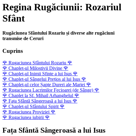
Regina Rugăciunii: Rozariul
Sfânt
Rugăciunea Sfântului Rozariu și diverse alte rugăciuni
transmise de Ceruri
Cuprins
🌹
Rugaciunea Sfântului Rozariu
🌹
🌹
Chaplet-ul Milostivii Divine
🌹
🌹
Chaplet-ul Inimii Sfinte a lui Isus
🌹
🌹
Chaplet-ul Sângelui Prețios al lui Isus
🌹
🌹
Chaplet-ul celor Șapte Dureri ale Mariei
🌹
🌹
Rugaciunea Lacrimilor Fecioarei (de Sânge)
🌹
🌹
Chaplet la Sf. Mihail Arhanghelul
🌹
🌹
Fața Sfântă Sângeroasă a lui Isus
🌹
🌹
Chaplet-ul Sfântului Spirit
🌹
🌹
Rugaciunea Proviziei
🌹
🌹
Rugaciunea iubirii
🌹
Fața Sfântă Sângeroasă a lui Isus