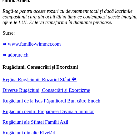
sfinții. Amen.
Rugă-te pentru aceste rozari cu devotament total și dacă lacrimile
compasiunii curg din ochii tăi în timp ce contemplezi aceste imagini,
ofere-le LUI. El le va transforma în diamante prețioase.
Surse:
➥ www.familie-wimmer.com
➥ adorare.ch
Rugăciuni, Consacrări și Exorcizmi
Regina Rugăciunii: Rozariul Sfânt
🌹
Diverse Rugăciuni, Consacrări și Exorcizme
Rugăciuni de la Isus Pășunitorul Bun către Enoch
Rugăciuni pentru Prepararea Divină a Inimilor
Rugăciuni ale Sfintei Familii Azil
Rugăciuni din alte Rivelări