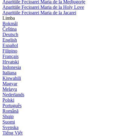
Aparitiile Fecioarei Maria de la Medjugorje
Aparitiile Fecioarei Maria de la Holy Love
Aparitiile Fecioarei Maria de la Jacarei
Limba
Bokmål
Čeština
Deutsch
English
Español
Filipino
Français
Hrvatski
Indonesia
Italiana
Kiswahili
Magyar
Melayu
Nederlands
Polski
Português
Română
Shqip
Suomi
Svenska
Tiếng Việt