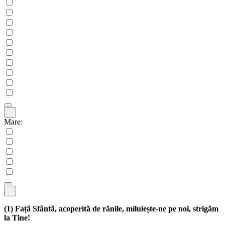
Mare:
(1)
Față Sfântă, acoperită de rănile, miluiește-ne pe noi, strigăm
la Tine!