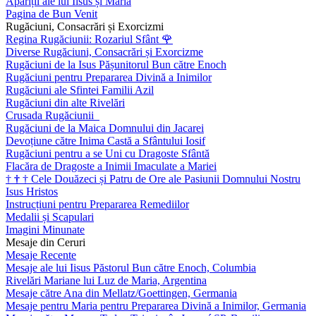
Apariții ale lui Iisus și Maria
Pagina de Bun Venit
Rugăciuni, Consacrări și Exorcizmi
Regina Rugăciunii: Rozariul Sfânt
🌹
Diverse Rugăciuni, Consacrări și Exorcizme
Rugăciuni de la Isus Pășunitorul Bun către Enoch
Rugăciuni pentru Prepararea Divină a Inimilor
Rugăciuni ale Sfintei Familii Azil
Rugăciuni din alte Rivelări
Crusada Rugăciunii
Rugăciuni de la Maica Domnului din Jacarei
Devoțiune către Inima Castă a Sfântului Iosif
Rugăciuni pentru a se Uni cu Dragoste Sfântă
Flacăra de Dragoste a Inimii Imaculate a Mariei
†
†
†
Cele Douăzeci și Patru de Ore ale Pasiunii Domnului Nostru
Isus Hristos
Instrucțiuni pentru Prepararea Remediilor
Medalii și Scapulari
Imagini Minunate
Mesaje din Ceruri
Mesaje Recente
Mesaje ale lui Iisus Păstorul Bun către Enoch, Columbia
Rivelări Mariane lui Luz de Maria, Argentina
Mesaje către Ana din Mellatz/Goettingen, Germania
Mesaje pentru Maria pentru Prepararea Divină a Inimilor, Germania