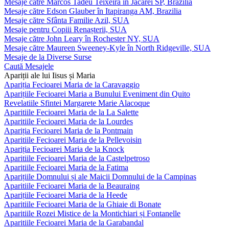
Mesaje către Marcos Tadeu Teixeira în Jacareí SP, Brazilia
Mesaje către Edson Glauber în Itapiranga AM, Brazilia
Mesaje către Sfânta Familie Azil, SUA
Mesaje pentru Copiii Renașterii, SUA
Mesaje către John Leary în Rochester NY, SUA
Mesaje către Maureen Sweeney-Kyle în North Ridgeville, SUA
Mesaje de la Diverse Surse
Caută Mesajele
Apariții ale lui Iisus și Maria
Apariția Fecioarei Maria de la Caravaggio
Aparițiile Fecioarei Maria a Bunului Eveniment din Quito
Revelatiile Sfintei Margarete Marie Alacoque
Aparitiile Fecioarei Maria de la La Salette
Aparitiile Fecioarei Maria de la Lourdes
Apariția Fecioarei Maria de la Pontmain
Aparitiile Fecioarei Maria de la Pellevoisin
Apariția Fecioarei Maria de la Knock
Aparitiile Fecioarei Maria de la Castelpetroso
Aparitiile Fecioarei Maria de la Fatima
Aparițiile Domnului și ale Maicii Domnului de la Campinas
Aparitiile Fecioarei Maria de la Beauraing
Aparițiile Fecioarei Maria de la Heede
Aparitiile Fecioarei Maria de la Ghiaie di Bonate
Aparitiile Rozei Mistice de la Montichiari și Fontanelle
Aparitiile Fecioarei Maria de la Garabandal