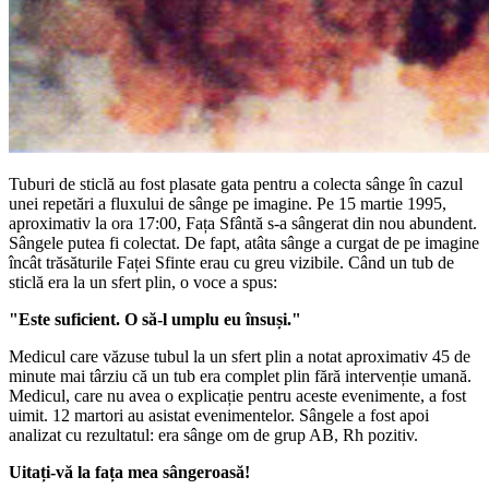
Tuburi de sticlă au fost plasate gata pentru a colecta sânge în cazul
unei repetări a fluxului de sânge pe imagine. Pe 15 martie 1995,
aproximativ la ora 17:00, Fața Sfântă s-a sângerat din nou abundent.
Sângele putea fi colectat. De fapt, atâta sânge a curgat de pe imagine
încât trăsăturile Faței Sfinte erau cu greu vizibile. Când un tub de
sticlă era la un sfert plin, o voce a spus:
"Este suficient. O să-l umplu eu însuși."
Medicul care văzuse tubul la un sfert plin a notat aproximativ 45 de
minute mai târziu că un tub era complet plin fără intervenție umană.
Medicul, care nu avea o explicație pentru aceste evenimente, a fost
uimit. 12 martori au asistat evenimentelor. Sângele a fost apoi
analizat cu rezultatul: era sânge om de grup AB, Rh pozitiv.
Uitați-vă la fața mea sângeroasă!