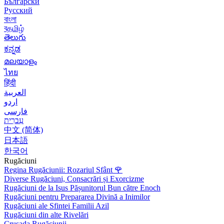
Български
Русский
বাংলা
বதமிழ்
తెలుగు
ಕನ್ನಡ
മലയാളം
ไทย
हिंदी
العربية
اردو
فارسی
עִברִית
中文 (简体)
日本語
한국어
Rugăciuni
Regina Rugăciunii: Rozariul Sfânt
🌹
Diverse Rugăciuni, Consacrări și Exorcizme
Rugăciuni de la Isus Pășunitorul Bun către Enoch
Rugăciuni pentru Prepararea Divină a Inimilor
Rugăciuni ale Sfintei Familii Azil
Rugăciuni din alte Rivelări
Crusada Rugăciunii