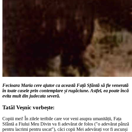
Fecioara Maria cere ajutor ca această Față Sfântă să fie venerată
în toate casele prin contemplare și rugăciune. Astfel, ea poate încă
evita mult din judecata severă.
Tatăl Veșnic vorbește:
Copiii mei! În zilele teribile care vor veni asupra umanității, Fața
Sfântă a Fiului Meu Divin va fi adevărat de folos ("o adevărat pânză
pentru lacrimi pentru uscat"), căci copii Mei adevărați vor fi ascunși