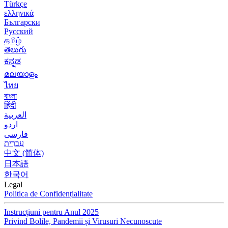
Türkçe
ελληνικά
Български
Русский
தமிழ்
తెలుగు
ಕನ್ನಡ
മലയാളം
ไทย
বাংলা
हिंदी
العربية
اردو
فارسی
עִברִית
中文 (简体)
日本語
한국어
Legal
Politica de Confidențialitate
Instrucțiuni pentru Anul 2025
Privind Bolile, Pandemii și Virusuri Necunoscute