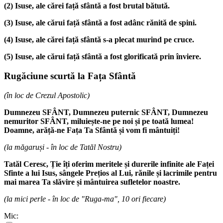
(2)
Isuse, ale cărei față sfântă a fost brutal bătută.
(3)
Isuse, ale cărui față sfântă a fost adânc rănită de spini.
(4)
Isuse, ale cărei față sfântă s-a plecat murind pe cruce.
(5)
Isuse, ale cărui față sfântă a fost glorificată prin înviere.
Rugăciune scurtă la Fața Sfântă
(în loc de Crezul Apostolic)
Dumnezeu SFÂNT, Dumnezeu puternic SFÂNT, Dumnezeu
nemuritor SFÂNT, miluiește-ne pe noi și pe toată lumea!
Doamne, arăță-ne Fața Ta Sfântă și vom fi mântuiți!
(la măgaruși - în loc de Tatăl Nostru)
Tatăl Ceresc, Ție îți oferim meritele și durerile infinite ale Faței
Sfinte a lui Isus, sângele Prețios al Lui, rănile și lacrimile pentru
mai marea Ta slăvire și mântuirea sufletelor noastre.
(la mici perle - în loc de "Ruga-ma", 10 ori fiecare)
Mic: