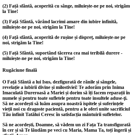
(2)
Față sfântă, acoperită cu sânge, miluiește-ne pe noi, strigăm
la Tine!
(3)
Față Sfântă, vărând lacrimi amare din iubire infinită,
miluiește-ne pe noi, strigăm la Tine!
(4)
Față sfântă, acoperită de rușine și dispreț, miluiește-ne pe
noi, strigăm la Tine!
(5)
Față Sfântă, suportând tăcerea cea mai teribilă durere -
miluiește-ne pe noi, strigăm la Tine!
Rugăciune finală
O Față Sfântă a lui Isus, dezfigurată de rănile și sângele,
revelație a iubirii divine și milostiviei! Te adorăm prin Inima
Imaculată Dureroasă a Mariei și dorim să îți facem reparații în
numele și pentru toate sufletele pentru toate insultele aduse-ţi.
Să ne acordești să luăm asupra noastră ispitele și suferințele
vieții noi cu dragoste pacientă, pentru a le oferi unite sacrificiul
Tău infinit Tatălui Ceresc în satisfacția mântuirii sufletelor.
Să ne acordești, Doamne, să vădem un zi Fața Ta transfigurată
în cer și să Te lăudăm pe veci cu Maria, Mama Ta, toți îngerii și