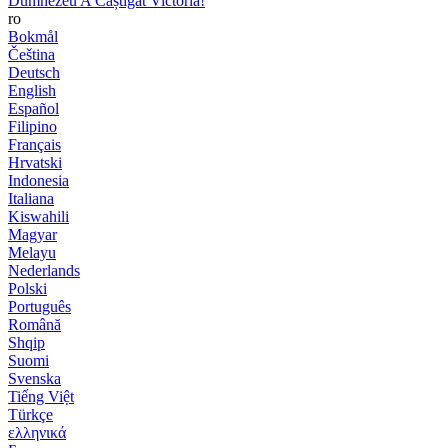
Dumnezeu A Câștigat Victoria!
ro
Bokmål
Čeština
Deutsch
English
Español
Filipino
Français
Hrvatski
Indonesia
Italiana
Kiswahili
Magyar
Melayu
Nederlands
Polski
Português
Română
Shqip
Suomi
Svenska
Tiếng Việt
Türkçe
ελληνικά