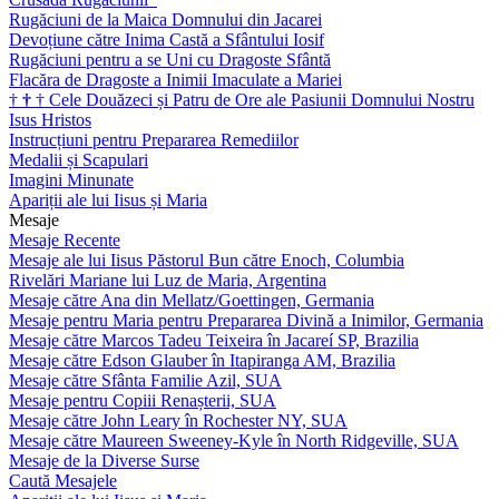
Rugăciuni de la Maica Domnului din Jacarei
Devoțiune către Inima Castă a Sfântului Iosif
Rugăciuni pentru a se Uni cu Dragoste Sfântă
Flacăra de Dragoste a Inimii Imaculate a Mariei
†
†
†
Cele Douăzeci și Patru de Ore ale Pasiunii Domnului Nostru
Isus Hristos
Instrucțiuni pentru Prepararea Remediilor
Medalii și Scapulari
Imagini Minunate
Apariții ale lui Iisus și Maria
Mesaje
Mesaje Recente
Mesaje ale lui Iisus Păstorul Bun către Enoch, Columbia
Rivelări Mariane lui Luz de Maria, Argentina
Mesaje către Ana din Mellatz/Goettingen, Germania
Mesaje pentru Maria pentru Prepararea Divină a Inimilor, Germania
Mesaje către Marcos Tadeu Teixeira în Jacareí SP, Brazilia
Mesaje către Edson Glauber în Itapiranga AM, Brazilia
Mesaje către Sfânta Familie Azil, SUA
Mesaje pentru Copiii Renașterii, SUA
Mesaje către John Leary în Rochester NY, SUA
Mesaje către Maureen Sweeney-Kyle în North Ridgeville, SUA
Mesaje de la Diverse Surse
Caută Mesajele