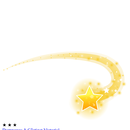
★
★
★