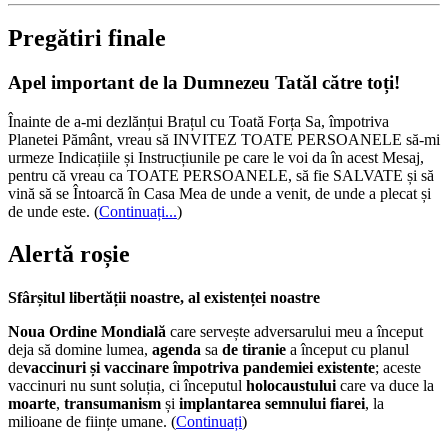
Pregătiri finale
Apel important de la Dumnezeu Tatăl către toți!
Înainte de a-mi dezlănțui Brațul cu Toată Forța Sa, împotriva
Planetei Pământ, vreau să INVITEZ TOATE PERSOANELE să-mi
urmeze Indicațiile și Instrucțiunile pe care le voi da în acest Mesaj,
pentru că vreau ca TOATE PERSOANELE, să fie SALVATE și să
vină să se Întoarcă în Casa Mea de unde a venit, de unde a plecat și
de unde este.
(
Continuați...
)
Alertă roșie
Sfârșitul libertății noastre, al existenței noastre
Noua Ordine Mondială
care servește adversarului meu a început
deja să domine lumea,
agenda
sa
de tiranie
a început cu planul
de
vaccinuri și vaccinare împotriva pandemiei existente
; aceste
vaccinuri nu sunt soluția, ci începutul
holocaustului
care va duce la
moarte
,
transumanism
și
implantarea semnului fiarei
, la
milioane de ființe umane. (
Continuați
)