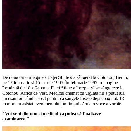
De două ori o imagine a Faței Sfinte s-a sângerat la Cotonou, Benin,
pe 17 februarie și 15 martie 1995. În februarie 1995, o imagine
încadrată de 18 x 24 cm a Faței Sfinte a început să se sângereze la
Cotonou, Africa de Vest. Medicul chemat cu urgință nu a putut lua
un eșantion când a sosit pentru că sângele fusese deja coagulat. 13
martori au asistat evenimentului, în timpul căruia o voce a vorbit:
"Voi veni din nou și medicul va putea să finalizeze
examinarea."