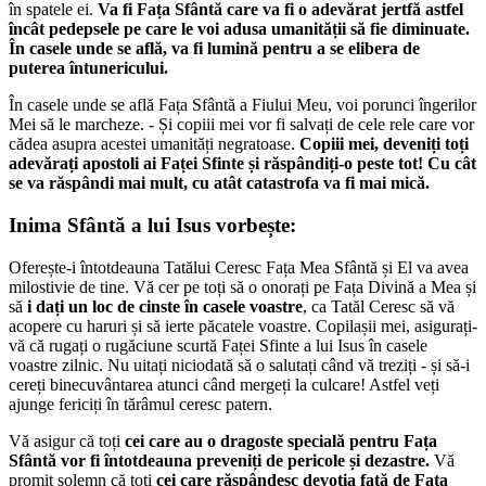
în spatele ei.
Va fi Fața Sfântă care va fi o adevărat jertfă astfel
încât pedepsele pe care le voi adusa umanității să fie diminuate.
În casele unde se află, va fi lumină pentru a se elibera de
puterea întunericului.
În casele unde se află Fața Sfântă a Fiului Meu, voi porunci îngerilor
Mei să le marcheze. - Și copiii mei vor fi salvați de cele rele care vor
cădea asupra acestei umanități negratoase.
Copiii mei, deveniți toți
adevărați apostoli ai Faței Sfinte și răspândiți-o peste tot! Cu cât
se va răspândi mai mult, cu atât catastrofa va fi mai mică.
Inima Sfântă a lui Isus vorbește:
Oferește-i întotdeauna Tatălui Ceresc Fața Mea Sfântă și El va avea
milostivie de tine. Vă cer pe toți să o onorați pe Fața Divină a Mea și
să
i dați un loc de cinste în casele voastre
, ca Tatăl Ceresc să vă
acopere cu haruri și să ierte păcatele voastre. Copilașii mei, asigurați-
vă că rugați o rugăciune scurtă Faței Sfinte a lui Isus în casele
voastre zilnic. Nu uitați niciodată să o salutați când vă treziți - și să-i
cereți binecuvântarea atunci când mergeți la culcare! Astfel veți
ajunge fericiți în tărâmul ceresc patern.
Vă asigur că toți
cei care au o dragoste specială pentru Fața
Sfântă vor fi întotdeauna preveniți de pericole și dezastre.
Vă
promit solemn că toți
cei care răspândesc devoția față de Fața