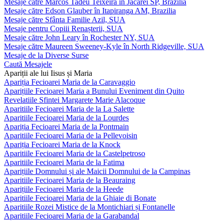
Mesaje către Marcos Tadeu Teixeira în Jacareí SP, Brazilia
Mesaje către Edson Glauber în Itapiranga AM, Brazilia
Mesaje către Sfânta Familie Azil, SUA
Mesaje pentru Copiii Renașterii, SUA
Mesaje către John Leary în Rochester NY, SUA
Mesaje către Maureen Sweeney-Kyle în North Ridgeville, SUA
Mesaje de la Diverse Surse
Caută Mesajele
Apariții ale lui Iisus și Maria
Apariția Fecioarei Maria de la Caravaggio
Aparițiile Fecioarei Maria a Bunului Eveniment din Quito
Revelatiile Sfintei Margarete Marie Alacoque
Aparitiile Fecioarei Maria de la La Salette
Aparitiile Fecioarei Maria de la Lourdes
Apariția Fecioarei Maria de la Pontmain
Aparitiile Fecioarei Maria de la Pellevoisin
Apariția Fecioarei Maria de la Knock
Aparitiile Fecioarei Maria de la Castelpetroso
Aparitiile Fecioarei Maria de la Fatima
Aparițiile Domnului și ale Maicii Domnului de la Campinas
Aparitiile Fecioarei Maria de la Beauraing
Aparițiile Fecioarei Maria de la Heede
Aparitiile Fecioarei Maria de la Ghiaie di Bonate
Aparitiile Rozei Mistice de la Montichiari și Fontanelle
Aparitiile Fecioarei Maria de la Garabandal