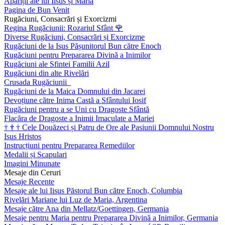
Apariții ale lui Iisus și Maria
Pagina de Bun Venit
Rugăciuni, Consacrări și Exorcizmi
Regina Rugăciunii: Rozariul Sfânt
🌹
Diverse Rugăciuni, Consacrări și Exorcizme
Rugăciuni de la Isus Pășunitorul Bun către Enoch
Rugăciuni pentru Prepararea Divină a Inimilor
Rugăciuni ale Sfintei Familii Azil
Rugăciuni din alte Rivelări
Crusada Rugăciunii
Rugăciuni de la Maica Domnului din Jacarei
Devoțiune către Inima Castă a Sfântului Iosif
Rugăciuni pentru a se Uni cu Dragoste Sfântă
Flacăra de Dragoste a Inimii Imaculate a Mariei
†
†
†
Cele Douăzeci și Patru de Ore ale Pasiunii Domnului Nostru
Isus Hristos
Instrucțiuni pentru Prepararea Remediilor
Medalii și Scapulari
Imagini Minunate
Mesaje din Ceruri
Mesaje Recente
Mesaje ale lui Iisus Păstorul Bun către Enoch, Columbia
Rivelări Mariane lui Luz de Maria, Argentina
Mesaje către Ana din Mellatz/Goettingen, Germania
Mesaje pentru Maria pentru Prepararea Divină a Inimilor, Germania