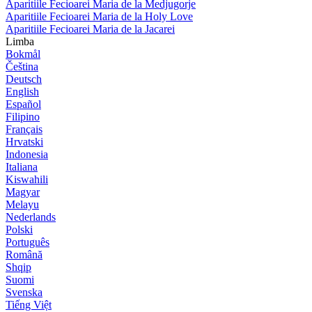
Aparitiile Fecioarei Maria de la Medjugorje
Aparitiile Fecioarei Maria de la Holy Love
Aparitiile Fecioarei Maria de la Jacarei
Limba
Bokmål
Čeština
Deutsch
English
Español
Filipino
Français
Hrvatski
Indonesia
Italiana
Kiswahili
Magyar
Melayu
Nederlands
Polski
Português
Română
Shqip
Suomi
Svenska
Tiếng Việt