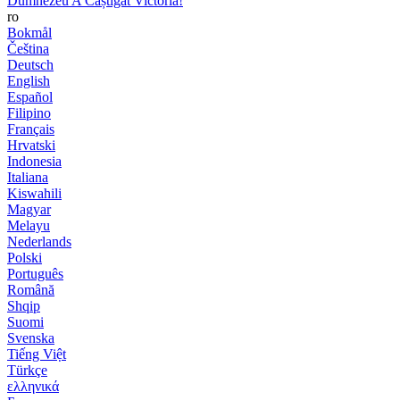
Dumnezeu A Câștigat Victoria!
ro
Bokmål
Čeština
Deutsch
English
Español
Filipino
Français
Hrvatski
Indonesia
Italiana
Kiswahili
Magyar
Melayu
Nederlands
Polski
Português
Română
Shqip
Suomi
Svenska
Tiếng Việt
Türkçe
ελληνικά