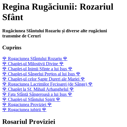
Regina Rugăciunii: Rozariul
Sfânt
Rugăciunea Sfântului Rozariu și diverse alte rugăciuni
transmise de Ceruri
Cuprins
🌹
Rugaciunea Sfântului Rozariu
🌹
🌹
Chaplet-ul Milostivii Divine
🌹
🌹
Chaplet-ul Inimii Sfinte a lui Isus
🌹
🌹
Chaplet-ul Sângelui Prețios al lui Isus
🌹
🌹
Chaplet-ul celor Șapte Dureri ale Mariei
🌹
🌹
Rugaciunea Lacrimilor Fecioarei (de Sânge)
🌹
🌹
Chaplet la Sf. Mihail Arhanghelul
🌹
🌹
Fața Sfântă Sângeroasă a lui Isus
🌹
🌹
Chaplet-ul Sfântului Spirit
🌹
🌹
Rugaciunea Proviziei
🌹
🌹
Rugaciunea iubirii
🌹
Rosariul Proviziei