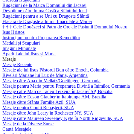
Rugăciuni de la Maica Domnului din Jacarei
Devoțiune către Inima Castă a Sfântului Iosif
Rugăciuni pentru a se Uni cu Dragoste Sfântă
Flacăra de Dragoste a Inimii Imaculate a Mariei
†
†
†
Cele Douăzeci și Patru de Ore ale Pasiunii Domnului Nostru
Isus Hristos
Instrucțiuni pentru Prepararea Remediilor
Medalii și Scapulari
Imagini Minunate
Apariții ale lui Iisus și Maria
Mesaje
Mesaje Recente
Mesaje ale lui Iisus Păstorul Bun către Enoch, Columbia
Rivelări Mariane lui Luz de Maria, Argentina
Mesaje către Ana din Mellatz/Goettingen, Germania
Mesaje pentru Maria pentru Prepararea Divină a Inimilor, Germania
Mesaje către Marcos Tadeu Teixeira în Jacareí SP, Brazilia
Mesaje către Edson Glauber în Itapiranga AM, Brazilia
Mesaje către Sfânta Familie Azil, SUA
Mesaje pentru Copiii Renașterii, SUA
Mesaje către John Leary în Rochester NY, SUA
Mesaje către Maureen Sweeney-Kyle în North Ridgeville, SUA
Mesaje de la Diverse Surse
Caută Mesajele