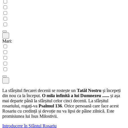
Mari:
La sfârșitul fiecarei decenii se rostește un
Tatăl Nostru
și începeți
din nou ca la început.
O mila infinită a lui Dumnezeu ......
și așa
mai departe până la sfârșitul celor cinci decenii. La sfârșitul
rosariului, rogați-va
Psalmul 136
. Orice persoană care face acest
Rosariu cu credință și devoție nu va lipsi de pâine zilnică. Este
promisiunea lui Isus Milostivii.
Introducere în Sfântul Rosariu