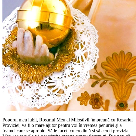
Poporul meu iubit, Rosariul Meu al Milostivii, împreună cu Rosariul
Proviziei, va fi o mare ajutor pentru voi în vremea penuriei și a
foamei care se apropie. Să le faceți cu credință și să cereți provizia