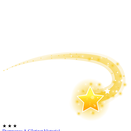
★
★
★