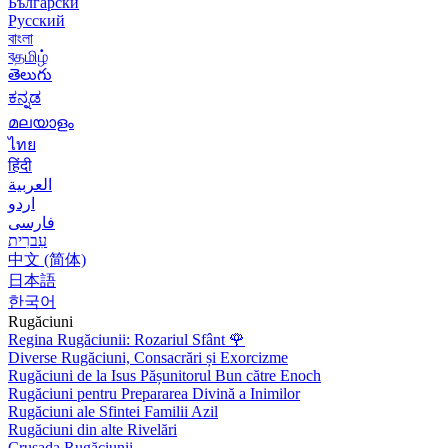
Български
Русский
বাংলা
বதமிழ்
తెలుగు
ಕನ್ನಡ
മലയാളം
ไทย
हिंदी
العربية
اردو
فارسی
עִברִית
中文 (简体)
日本語
한국어
Rugăciuni
Regina Rugăciunii: Rozariul Sfânt
🌹
Diverse Rugăciuni, Consacrări și Exorcizme
Rugăciuni de la Isus Pășunitorul Bun către Enoch
Rugăciuni pentru Prepararea Divină a Inimilor
Rugăciuni ale Sfintei Familii Azil
Rugăciuni din alte Rivelări
Crusada Rugăciunii