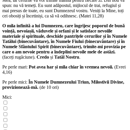
Mea, iar cerurile vă vor trimite manna pentru fiecare zi. Din nou vă
spun: nu vă temeți. Eu sunt adăpostul, mijlocul de trai, refugiul și
mai presus de toate, eu sunt Dumnezeul vostru. Veniți la Mine, toți
cei obosiți și încetiniși, ca să vă odihnesc. (Matei 11,28)
O mila infinită a lui Dumnezeu, care îngrijesc poporul de bună
voință, nevoiașii, văduvele și orfani și le satisface nevoiile
materiale și spirituale, deschide pantrițele cerurilor și în Numele
Tatălui (binecuvântare), în Numele Fiului (binecuvântare) și în
Numele Sfântului Spirit (binecuvântare), trimite-mi provizia pe
care o am nevoie pentru a îndeplini nevoile mele de astăzi.
(faceți rugăciune).
Credo
și
Tatăl Nostru
.
Pe perle mari:
Pot avea har și mila chiar în vremea nevoii.
(Evrei
4,16)
Pe perle mici:
În Numele Dumnezeului Triun, Milostivii Divine,
provizionează-mă.
(de 10 ori)
Mici: