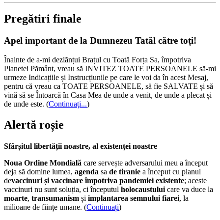
Pregătiri finale
Apel important de la Dumnezeu Tatăl către toți!
Înainte de a-mi dezlănțui Brațul cu Toată Forța Sa, împotriva
Planetei Pământ, vreau să INVITEZ TOATE PERSOANELE să-mi
urmeze Indicațiile și Instrucțiunile pe care le voi da în acest Mesaj,
pentru că vreau ca TOATE PERSOANELE, să fie SALVATE și să
vină să se Întoarcă în Casa Mea de unde a venit, de unde a plecat și
de unde este.
(
Continuați...
)
Alertă roșie
Sfârșitul libertății noastre, al existenței noastre
Noua Ordine Mondială
care servește adversarului meu a început
deja să domine lumea,
agenda
sa
de tiranie
a început cu planul
de
vaccinuri și vaccinare împotriva pandemiei existente
; aceste
vaccinuri nu sunt soluția, ci începutul
holocaustului
care va duce la
moarte
,
transumanism
și
implantarea semnului fiarei
, la
milioane de ființe umane. (
Continuați
)