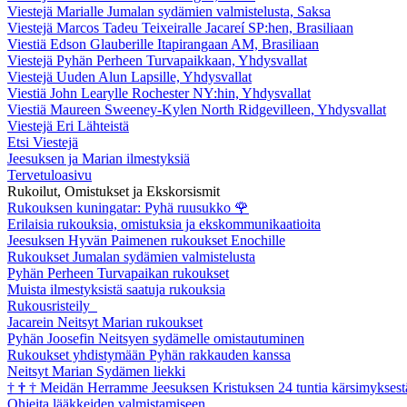
Viestejä Marialle Jumalan sydämien valmistelusta, Saksa
Viestejä Marcos Tadeu Teixeiralle Jacareí SP:hen, Brasiliaan
Viestiä Edson Glauberille Itapirangaan AM, Brasiliaan
Viestejä Pyhän Perheen Turvapaikkaan, Yhdysvallat
Viestejä Uuden Alun Lapsille, Yhdysvallat
Viestiä John Learylle Rochester NY:hin, Yhdysvallat
Viestiä Maureen Sweeney-Kylen North Ridgevilleen, Yhdysvallat
Viestejä Eri Lähteistä
Etsi Viestejä
Jeesuksen ja Marian ilmestyksiä
Tervetuloasivu
Rukoilut, Omistukset ja Ekskorsismit
Rukouksen kuningatar: Pyhä ruusukko
🌹
Erilaisia rukouksia, omistuksia ja ekskommunikaatioita
Jeesuksen Hyvän Paimenen rukoukset Enochille
Rukoukset Jumalan sydämien valmistelusta
Pyhän Perheen Turvapaikan rukoukset
Muista ilmestyksistä saatuja rukouksia
Rukousristeily
Jacarein Neitsyt Marian rukoukset
Pyhän Joosefin Neitsyen sydämelle omistautuminen
Rukoukset yhdistymään Pyhän rakkauden kanssa
Neitsyt Marian Sydämen liekki
†
†
†
Meidän Herramme Jeesuksen Kristuksen 24 tuntia kärsimyksest
Ohjeita lääkkeiden valmistamiseen