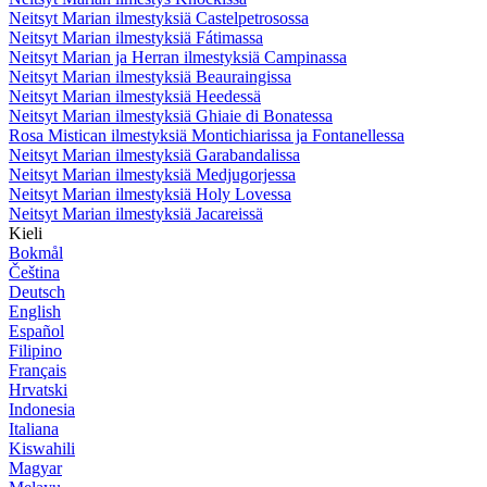
Neitsyt Marian ilmestyksiä Castelpetrosossa
Neitsyt Marian ilmestyksiä Fátimassa
Neitsyt Marian ja Herran ilmestyksiä Campinassa
Neitsyt Marian ilmestyksiä Beauraingissa
Neitsyt Marian ilmestyksiä Heedessä
Neitsyt Marian ilmestyksiä Ghiaie di Bonatessa
Rosa Mistican ilmestyksiä Montichiarissa ja Fontanellessa
Neitsyt Marian ilmestyksiä Garabandalissa
Neitsyt Marian ilmestyksiä Medjugorjessa
Neitsyt Marian ilmestyksiä Holy Lovessa
Neitsyt Marian ilmestyksiä Jacareissä
Kieli
Bokmål
Čeština
Deutsch
English
Español
Filipino
Français
Hrvatski
Indonesia
Italiana
Kiswahili
Magyar