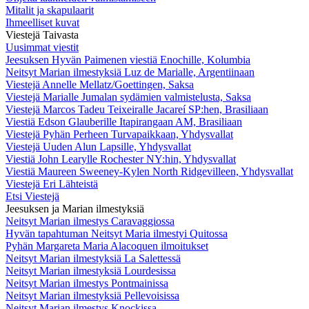
Mitalit ja skapulaarit
Ihmeelliset kuvat
Viestejä Taivasta
Uusimmat viestit
Jeesuksen Hyvän Paimenen viestiä Enochille, Kolumbia
Neitsyt Marian ilmestyksiä Luz de Marialle, Argentiinaan
Viestejä Annelle Mellatz/Goettingen, Saksa
Viestejä Marialle Jumalan sydämien valmistelusta, Saksa
Viestejä Marcos Tadeu Teixeiralle Jacareí SP:hen, Brasiliaan
Viestiä Edson Glauberille Itapirangaan AM, Brasiliaan
Viestejä Pyhän Perheen Turvapaikkaan, Yhdysvallat
Viestejä Uuden Alun Lapsille, Yhdysvallat
Viestiä John Learylle Rochester NY:hin, Yhdysvallat
Viestiä Maureen Sweeney-Kylen North Ridgevilleen, Yhdysvallat
Viestejä Eri Lähteistä
Etsi Viestejä
Jeesuksen ja Marian ilmestyksiä
Neitsyt Marian ilmestys Caravaggiossa
Hyvän tapahtuman Neitsyt Maria ilmestyi Quitossa
Pyhän Margareta Maria Alacoquen ilmoitukset
Neitsyt Marian ilmestyksiä La Salettessä
Neitsyt Marian ilmestyksiä Lourdesissa
Neitsyt Marian ilmestys Pontmainissa
Neitsyt Marian ilmestyksiä Pellevoisissa
Neitsyt Marian ilmestys Knockissa