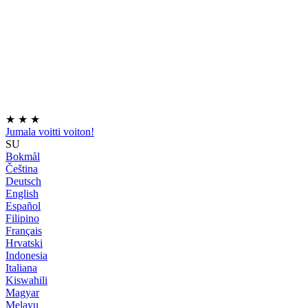
★
★
★
Jumala voitti voiton!
SU
Bokmål
Čeština
Deutsch
English
Español
Filipino
Français
Hrvatski
Indonesia
Italiana
Kiswahili
Magyar
Melayu