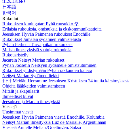
中文 (简体)
日本語
한국어
Rukoilut
Rukouksen kuningatar: Pyhä ruusukko
🌹
Erilaisia rukouksia, omistuksia ja ekskommunikaatioita
Jeesuksen Hyvän Paimenen rukoukset Enochille
Rukoukset Jumalan sydämien valmistelusta
Pyhän Perheen Turvapaikan rukoukset
Muista ilmestyksistä saatuja rukouksia
Rukousristeily
Jacarein Neitsyt Marian rukoukset
Pyhän Joosefin Neitsyen sydämelle omistautuminen
Rukoukset yhdistymään Pyhän rakkauden kanssa
Neitsyt Marian Sydämen liekki
†
†
†
Meidän Herramme Jeesuksen Kristuksen 24 tuntia kärsimyksest
Ohjeita lääkkeiden valmistamiseen
Mitalit ja skapulaarit
Ihmeelliset kuvat
Jeesuksen ja Marian ilmestyksiä
Viestejä
Uusimmat viestit
Jeesuksen Hyvän Paimenen viestiä Enochille, Kolumbia
Neitsyt Marian ilmestyksiä Luz de Marialle, Argentiinaan
Viestejä Annelle Mellatz/Goettingen, Saksa