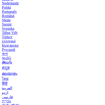
Nederlands
Polski
Português
Română
Shqip
Suomi
Svenska
Tiếng Việt
Türkçe
ελληνικά
Български
Русский
বাংলা
বதமிழ்
తెలుగు
ಕನ್ನಡ
മലയാളം
ไทย
हिंदी
العربية
اردو
فارسی
עִברִית