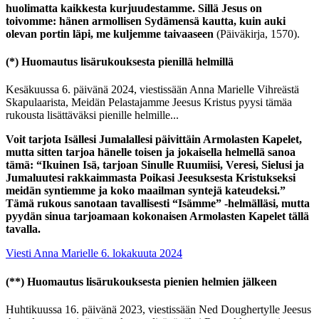
huolimatta kaikkesta kurjuudestamme. Sillä Jesus on
toivomme: hänen armollisen Sydämensä kautta, kuin auki
olevan portin läpi, me kuljemme taivaaseen
(Päiväkirja, 1570).
(*)
Huomautus lisärukouksesta pienillä helmillä
Kesäkuussa 6. päivänä 2024, viestissään Anna Marielle Vihreästä
Skapulaarista, Meidän Pelastajamme Jeesus Kristus pyysi tämäa
rukousta lisättäväksi pienille helmille...
Voit tarjota Isällesi Jumalallesi päivittäin Armolasten Kapelet,
mutta sitten tarjoa hänelle toisen ja jokaisella helmellä sanoa
tämä:
“Ikuinen Isä, tarjoan Sinulle Ruumiisi, Veresi, Sielusi ja
Jumaluutesi rakkaimmasta Poikasi Jeesuksesta Kristukseksi
meidän syntiemme ja koko maailman syntejä kateudeksi.”
Tämä rukous sanotaan tavallisesti “Isämme” -helmälläsi, mutta
pyydän sinua tarjoamaan kokonaisen Armolasten Kapelet tällä
tavalla.
Viesti Anna Marielle 6. lokakuuta 2024
(**)
Huomautus lisärukouksesta pienien helmien jälkeen
Huhtikuussa 16. päivänä 2023, viestissään Ned Doughertylle Jeesus