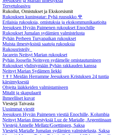
Jeesuksen ja Marian ilmestyksiä
Tervetuloasivu
Rukoilut, Omistukset ja Ekskorsismit
Rukouksen kuningatar: Pyhä ruusukko
🌹
Erilaisia rukouksia, omistuksia ja ekskommunikaatioita
Jeesuksen Hyvän Paimenen rukoukset Enochille
Rukoukset Jumalan sydämien valmistelusta
Pyhän Perheen Turvapaikan rukoukset
Muista ilmestyksistä saatuja rukouksia
Rukousristeily
Jacarein Neitsyt Marian rukoukset
Pyhän Joosefin Neitsyen sydämelle omistautuminen
Rukoukset yhdistymään Pyhän rakkauden kanssa
Neitsyt Marian Sydämen liekki
†
†
†
Meidän Herramme Jeesuksen Kristuksen 24 tuntia
kärsimyksestä
Ohjeita lääkkeiden valmistamiseen
Mitalit ja skapulaarit
Ihmeelliset kuvat
Viestejä Taivasta
Uusimmat viestit
Jeesuksen Hyvän Paimenen viestiä Enochille, Kolumbia
Neitsyt Marian ilmestyksiä Luz de Marialle, Argentiinaan
Viestejä Annelle Mellatz/Goettingen, Saksa
Viestejä Marialle Jumalan sydämien valmistelusta, Saksa