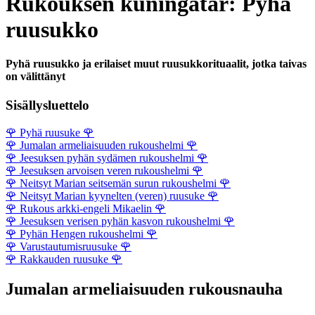
Rukouksen kuningatar: Pyhä
ruusukko
Pyhä ruusukko ja erilaiset muut ruusukkorituaalit, jotka taivas
on välittänyt
Sisällysluettelo
🌹
Pyhä ruusuke
🌹
🌹
Jumalan armeliaisuuden rukoushelmi
🌹
🌹
Jeesuksen pyhän sydämen rukoushelmi
🌹
🌹
Jeesuksen arvoisen veren rukoushelmi
🌹
🌹
Neitsyt Marian seitsemän surun rukoushelmi
🌹
🌹
Neitsyt Marian kyynelten (veren) ruusuke
🌹
🌹
Rukous arkki-engeli Mikaelin
🌹
🌹
Jeesuksen verisen pyhän kasvon rukoushelmi
🌹
🌹
Pyhän Hengen rukoushelmi
🌹
🌹
Varustautumisruusuke
🌹
🌹
Rakkauden ruusuke
🌹
Jumalan armeliaisuuden rukousnauha