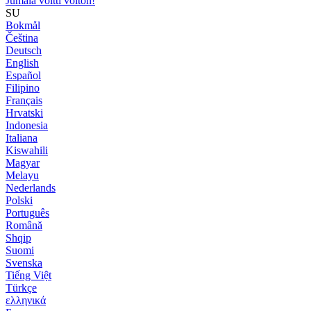
Jumala voitti voiton!
SU
Bokmål
Čeština
Deutsch
English
Español
Filipino
Français
Hrvatski
Indonesia
Italiana
Kiswahili
Magyar
Melayu
Nederlands
Polski
Português
Română
Shqip
Suomi
Svenska
Tiếng Việt
Türkçe
ελληνικά