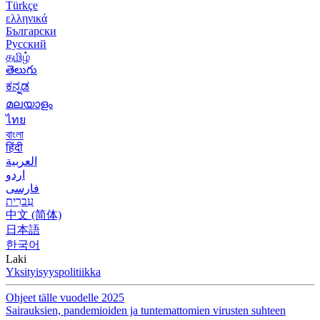
Türkçe
ελληνικά
Български
Русский
தமிழ்
తెలుగు
ಕನ್ನಡ
മലയാളം
ไทย
বাংলা
हिंदी
العربية
اردو
فارسی
עִברִית
中文 (简体)
日本語
한국어
Laki
Yksityisyyspolitiikka
Ohjeet tälle vuodelle 2025
Sairauksien, pandemioiden ja tuntemattomien virusten suhteen