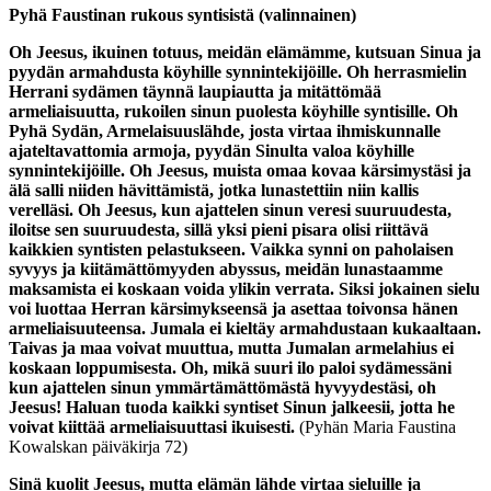
Pyhä Faustinan rukous syntisistä (valinnainen)
Oh Jeesus, ikuinen totuus, meidän elämämme, kutsuan Sinua ja
pyydän armahdusta köyhille synnintekijöille. Oh herrasmielin
Herrani sydämen täynnä laupiautta ja mitättömää
armeliaisuutta, rukoilen sinun puolesta köyhille syntisille. Oh
Pyhä Sydän, Armelaisuuslähde, josta virtaa ihmiskunnalle
ajateltavattomia armoja, pyydän Sinulta valoa köyhille
synnintekijöille. Oh Jeesus, muista omaa kovaa kärsimystäsi ja
älä salli niiden hävittämistä, jotka lunastettiin niin kallis
verelläsi. Oh Jeesus, kun ajattelen sinun veresi suuruudesta,
iloitse sen suuruudesta, sillä yksi pieni pisara olisi riittävä
kaikkien syntisten pelastukseen. Vaikka synni on paholaisen
syvyys ja kiitämättömyyden abyssus, meidän lunastaamme
maksamista ei koskaan voida ylikin verrata. Siksi jokainen sielu
voi luottaa Herran kärsimykseensä ja asettaa toivonsa hänen
armeliaisuuteensa. Jumala ei kieltäy armahdustaan kukaaltaan.
Taivas ja maa voivat muuttua, mutta Jumalan armelahius ei
koskaan loppumisesta. Oh, mikä suuri ilo paloi sydämessäni
kun ajattelen sinun ymmärtämättömästä hyvyydestäsi, oh
Jeesus! Haluan tuoda kaikki syntiset Sinun jalkeesii, jotta he
voivat kiittää armeliaisuuttasi ikuisesti.
(Pyhän Maria Faustina
Kowalskan päiväkirja 72)
Sinä kuolit Jeesus, mutta elämän lähde virtaa sieluille ja