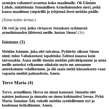
armojen valtameri avautuu koko maailmalle. Oh Elämän
Lähde, mitättömän Jumalallisen Armeliaisuuden meri, peitä
kansa maailman ympärillä ja tyhjennä itsesi meidän päälle.
(Toista kolme kertaa:)
Oh veri ja vesi, jotka virtaavat Jeesuksen sydämestä
armeliaisuuden lähteenä meille, luotan Sinun!
(3x)
Isiemme
(3)
Meidän Isämme, joka olet taivaissa. Pyhitetty olkoon Sinun
nimi; tuloo Valtakuntasi; tapahtuko Tahtosi maassa kuin
taivassakin. Anna meille tänään meidän päiväleipamme ja anna
meille anteeksi velkamme niinkuin myös me annamme
anteeksimme velallisemme, ja älä saata meitä kiusaukseen vaan
vapauta meidät pahuudesta. Amen.
Terve Maria
(4)
Terve, armollinen. Herra on sinun kanssasi. Siunattu olet
naisten joukossa ja siunattu on sinun kohtuudesi Jeesus. Pyhä
Maria Jumalan Äiti, rukoile meidän syntisillemme nyt ja
kuoleman hetkellämme. Amen.