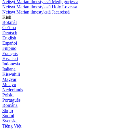
Neitsyt Marian ilmestyksiä Medjugorjessa
Neitsyt Marian ilmestyksiä Holy Lovessa
Neitsyt Marian ilmestyksiä Jacareissä
Kieli
Bokmål
Čeština
Deutsch
English
Español
Filipino
Français
Hrvatski
Indonesia
Italiana
Kiswahili
Magyar
Melayu
Nederlands
Polski
Português
Română
Shqip
Suomi
Svenska
Tiếng Việt