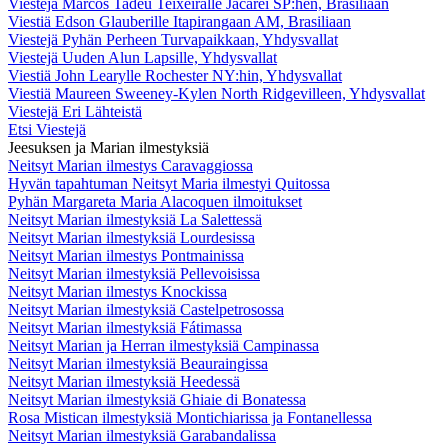
Viestejä Marcos Tadeu Teixeiralle Jacareí SP:hen, Brasiliaan
Viestiä Edson Glauberille Itapirangaan AM, Brasiliaan
Viestejä Pyhän Perheen Turvapaikkaan, Yhdysvallat
Viestejä Uuden Alun Lapsille, Yhdysvallat
Viestiä John Learylle Rochester NY:hin, Yhdysvallat
Viestiä Maureen Sweeney-Kylen North Ridgevilleen, Yhdysvallat
Viestejä Eri Lähteistä
Etsi Viestejä
Jeesuksen ja Marian ilmestyksiä
Neitsyt Marian ilmestys Caravaggiossa
Hyvän tapahtuman Neitsyt Maria ilmestyi Quitossa
Pyhän Margareta Maria Alacoquen ilmoitukset
Neitsyt Marian ilmestyksiä La Salettessä
Neitsyt Marian ilmestyksiä Lourdesissa
Neitsyt Marian ilmestys Pontmainissa
Neitsyt Marian ilmestyksiä Pellevoisissa
Neitsyt Marian ilmestys Knockissa
Neitsyt Marian ilmestyksiä Castelpetrosossa
Neitsyt Marian ilmestyksiä Fátimassa
Neitsyt Marian ja Herran ilmestyksiä Campinassa
Neitsyt Marian ilmestyksiä Beauraingissa
Neitsyt Marian ilmestyksiä Heedessä
Neitsyt Marian ilmestyksiä Ghiaie di Bonatessa
Rosa Mistican ilmestyksiä Montichiarissa ja Fontanellessa
Neitsyt Marian ilmestyksiä Garabandalissa