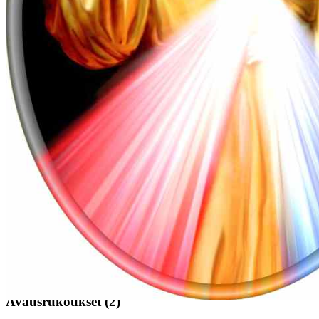
Tee ristimerkki
(1)
Isän, Pojan ja Pyhän Hengen nimessä. Amen.
Avausrukoukset
(2)