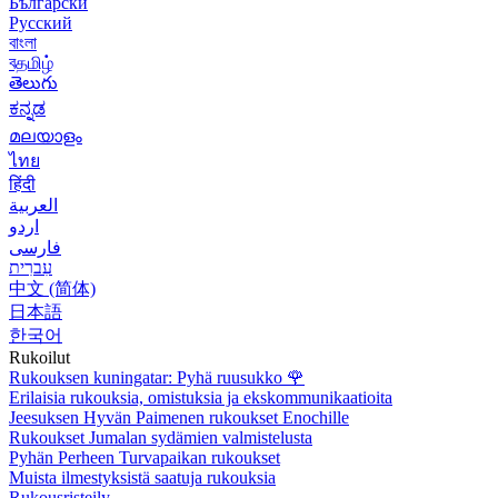
Български
Русский
বাংলা
বதமிழ்
తెలుగు
ಕನ್ನಡ
മലയാളം
ไทย
हिंदी
العربية
اردو
فارسی
עִברִית
中文 (简体)
日本語
한국어
Rukoilut
Rukouksen kuningatar: Pyhä ruusukko
🌹
Erilaisia rukouksia, omistuksia ja ekskommunikaatioita
Jeesuksen Hyvän Paimenen rukoukset Enochille
Rukoukset Jumalan sydämien valmistelusta
Pyhän Perheen Turvapaikan rukoukset
Muista ilmestyksistä saatuja rukouksia
Rukousristeily