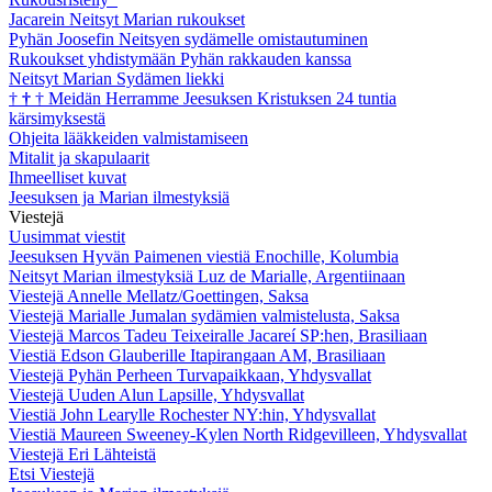
Jacarein Neitsyt Marian rukoukset
Pyhän Joosefin Neitsyen sydämelle omistautuminen
Rukoukset yhdistymään Pyhän rakkauden kanssa
Neitsyt Marian Sydämen liekki
†
†
†
Meidän Herramme Jeesuksen Kristuksen 24 tuntia
kärsimyksestä
Ohjeita lääkkeiden valmistamiseen
Mitalit ja skapulaarit
Ihmeelliset kuvat
Jeesuksen ja Marian ilmestyksiä
Viestejä
Uusimmat viestit
Jeesuksen Hyvän Paimenen viestiä Enochille, Kolumbia
Neitsyt Marian ilmestyksiä Luz de Marialle, Argentiinaan
Viestejä Annelle Mellatz/Goettingen, Saksa
Viestejä Marialle Jumalan sydämien valmistelusta, Saksa
Viestejä Marcos Tadeu Teixeiralle Jacareí SP:hen, Brasiliaan
Viestiä Edson Glauberille Itapirangaan AM, Brasiliaan
Viestejä Pyhän Perheen Turvapaikkaan, Yhdysvallat
Viestejä Uuden Alun Lapsille, Yhdysvallat
Viestiä John Learylle Rochester NY:hin, Yhdysvallat
Viestiä Maureen Sweeney-Kylen North Ridgevilleen, Yhdysvallat
Viestejä Eri Lähteistä
Etsi Viestejä