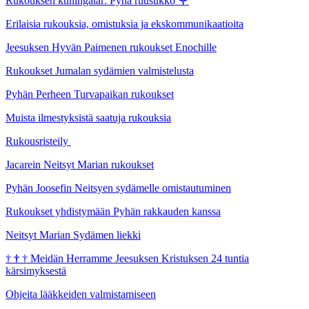
Rukouksen kuningatar: Pyhä ruusukko
🌹
Erilaisia rukouksia, omistuksia ja ekskommunikaatioita
Jeesuksen Hyvän Paimenen rukoukset Enochille
Rukoukset Jumalan sydämien valmistelusta
Pyhän Perheen Turvapaikan rukoukset
Muista ilmestyksistä saatuja rukouksia
Rukousristeily
Jacarein Neitsyt Marian rukoukset
Pyhän Joosefin Neitsyen sydämelle omistautuminen
Rukoukset yhdistymään Pyhän rakkauden kanssa
Neitsyt Marian Sydämen liekki
†
†
†
Meidän Herramme Jeesuksen Kristuksen 24 tuntia
kärsimyksestä
Ohjeita lääkkeiden valmistamiseen