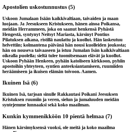
Apostolien uskostunnustus
(5)
Uskoon Jumalaan Isään kaikkivaltiaan, taivaiden ja maan
luojaan. Ja Jeesukseen Kristukseen, hänen ainoa Poikansa,
meidän Herrammeen, joka on saanut henkensä Pyhästä
Hengestä, syntynyt Neitsyt Mariasta, kärsinyt Pontius
Pilatuksen aikana, ristillä naulattu ja kuollut. Hän laskeutuu
helvettiin; kolmantena päivänä hän nousi kuolleiden joukosta;
hän on nouseva taivaaseen ja istuu Jumalan Isän kaikkivaltiaan
oikealla puolella; sieltä tulee tuomitsemaan elävät ja kuollut.
Uskoon Pyhään Henkeen, pyhäin katoliseen kirkkoon, pyhiin
apostoihin yhteyteen, syntien anteeksiantamiseen, ruumiiden
heräämiseen ja ikuisen elämän toivoon. Aamen.
Ikuinen Isä
(6)
Ikuinen Isä, tarjoan sinulle Rakkautasi Poikani Jeesuksen
Kristuksen ruumiin ja veren, sielun ja jumaluuden meidän
syntejemme lunnaaksi sekä koko maailman.
Kunkin kymmenikköön 10 pientä helmaa
(7)
Hänen kärsimyksensä vuoksi, ole meitä ja koko maailma