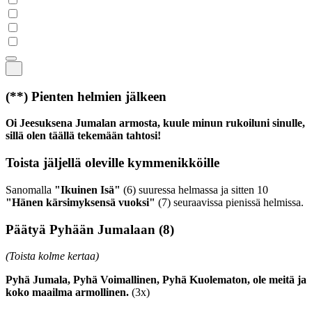
(**)
Pienten helmien jälkeen
Oi Jeesuksena Jumalan armosta, kuule minun rukoiluni sinulle,
sillä olen täällä tekemään tahtosi!
Toista jäljellä oleville kymmenikköille
Sanomalla
"Ikuinen Isä"
(6)
suuressa helmassa ja sitten 10
"Hänen kärsimyksensä vuoksi"
(7)
seuraavissa pienissä helmissa.
Päätyä Pyhään Jumalaan
(8)
(Toista kolme kertaa)
Pyhä Jumala, Pyhä Voimallinen, Pyhä Kuolematon, ole meitä ja
koko maailma armollinen.
(3x)