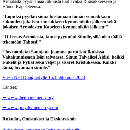
Armolasta pyysi tämäa rukousta lisättäväksi Ruusukkeeseen ja
Hänen Kapeleteensa...
“Lopuksi pyydän sinua toistamaan tämän voimakkaan
rukouden jokaisen ruusukkeen kymmenikön jälkeen sekä
jokaisen Armolasten Kapeleen kymmenikön jälkeen:”
“O Jeesus Armolasta, kuule pyynnöni Sinulle, sillä olen täällä
tekemään Tahtosi!”
“Jos noudatat Sanojani, jaamme paratiisin Ikuisissa
Valtakunnissaan Isän taivaassa, Sinun Taivallesi Äidisi, kaikki
Enkelit ja Pyhät sekä veljet ja sisaret Kristuksessa. Kaikki
tämä, luvannan sinulle.”
Viesti Ned Doughertylle 16. huhtikuuta 2023
Lähteet:
➥ www.thedivinemercy.org
➥ www.praydivinemercy.com
Rukoilut, Omistukset ja Ekskorsismit