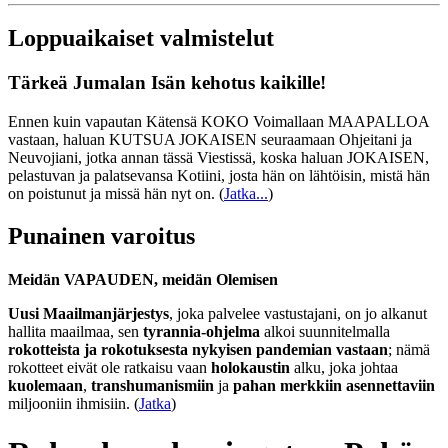
Loppuaikaiset valmistelut
Tärkeä Jumalan Isän kehotus kaikille!
Ennen kuin vapautan Kätensä KOKO Voimallaan MAAPALLOA
vastaan, haluan KUTSUA JOKAISEN seuraamaan Ohjeitani ja
Neuvojiani, jotka annan tässä Viestissä, koska haluan JOKAISEN,
pelastuvan ja palatsevansa Kotiini, josta hän on lähtöisin, mistä hän
on poistunut ja missä hän nyt on.
(
Jatka...
)
Punainen varoitus
Meidän VAPAUDEN, meidän Olemisen
Uusi Maailmanjärjestys
, joka palvelee vastustajani, on jo alkanut
hallita maailmaa, sen
tyrannia-ohjelma
alkoi suunnitelmalla
rokotteista ja rokotuksesta nykyisen pandemian vastaan
; nämä
rokotteet eivät ole ratkaisu vaan
holokaustin
alku, joka johtaa
kuolemaan
,
transhumanismiin
ja
pahan merkkiin asennettaviin
miljooniin ihmisiin. (
Jatka
)