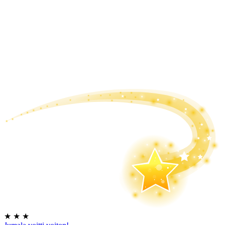
★
★
★