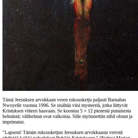
Tämä Jeesuksen arvokkaan veren rukousketju paljasti Barnabas
Nwoyelle vuonna 1996. Se sisältää viisi mysteeriä, jotka liittyvät
Kristuksen viiteen haavaan. Se koostuu 5 × 12 pienestä punaisesta
helmästä; välihelmat ovat valkoisia. Sille myönnettiin nihil obstat ja
imprimatur.
"Lapseni! Tämän rukousketjun Jeesuksen arvokkaasta verestä
yhdistää kaikki palvelukset Pyhään Kristukseen."
(Neitsyt Marian