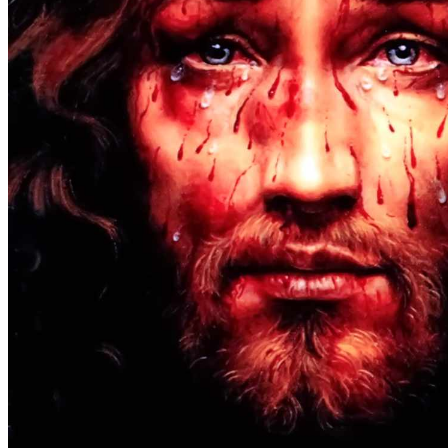
Alussa
(1)
Tehkä ristimerkki.
†
Isän, Pojan ja Pyhän Hengen nimessä. Amen