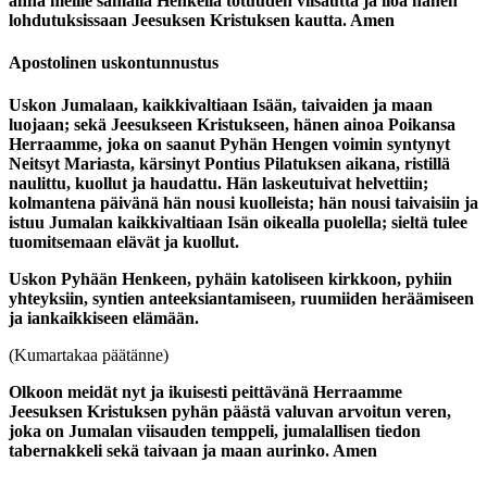
anna meille samalla Henkellä totuuden viisautta ja iloa hänen
lohdutuksissaan Jeesuksen Kristuksen kautta. Amen
Apostolinen uskontunnustus
Uskon Jumalaan, kaikkivaltiaan Isään, taivaiden ja maan
luojaan; sekä Jeesukseen Kristukseen, hänen ainoa Poikansa
Herraamme, joka on saanut Pyhän Hengen voimin syntynyt
Neitsyt Mariasta, kärsinyt Pontius Pilatuksen aikana, ristillä
naulittu, kuollut ja haudattu. Hän laskeutuivat helvettiin;
kolmantena päivänä hän nousi kuolleista; hän nousi taivaisiin ja
istuu Jumalan kaikkivaltiaan Isän oikealla puolella; sieltä tulee
tuomitsemaan elävät ja kuollut.
Uskon Pyhään Henkeen, pyhäin katoliseen kirkkoon, pyhiin
yhteyksiin, syntien anteeksiantamiseen, ruumiiden heräämiseen
ja iankaikkiseen elämään.
(Kumartakaa päätänne)
Olkoon meidät nyt ja ikuisesti peittävänä Herraamme
Jeesuksen Kristuksen pyhän päästä valuvan arvoitun veren,
joka on Jumalan viisauden temppeli, jumalallisen tiedon
tabernakkeli sekä taivaan ja maan aurinko. Amen