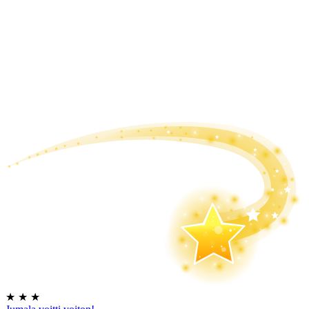
★
★
★