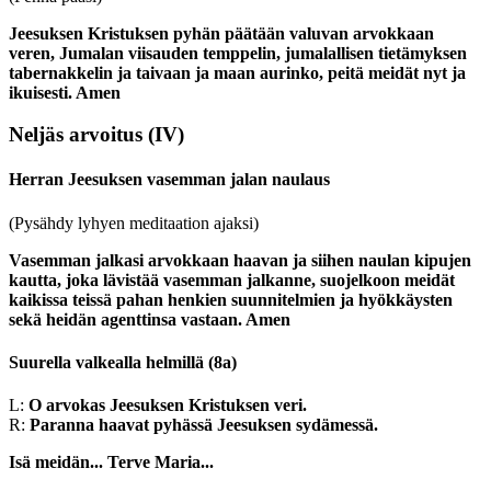
Jeesuksen Kristuksen pyhän päätään valuvan arvokkaan
veren, Jumalan viisauden temppelin, jumalallisen tietämyksen
tabernakkelin ja taivaan ja maan aurinko, peitä meidät nyt ja
ikuisesti. Amen
Neljäs arvoitus
(IV)
Herran Jeesuksen vasemman jalan naulaus
(Pysähdy lyhyen meditaation ajaksi)
Vasemman jalkasi arvokkaan haavan ja siihen naulan kipujen
kautta, joka lävistää vasemman jalkanne, suojelkoon meidät
kaikissa teissä pahan henkien suunnitelmien ja hyökkäysten
sekä heidän agenttinsa vastaan. Amen
Suurella valkealla helmillä
(8a)
L:
O arvokas Jeesuksen Kristuksen veri.
R:
Paranna haavat pyhässä Jeesuksen sydämessä.
Isä meidän...
Terve Maria...