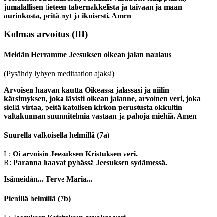
jumalallisen tieteen tabernakkelista ja taivaan ja maan
aurinkosta, peitä nyt ja ikuisesti. Amen
Kolmas arvoitus
(III)
Meidän Herramme Jeesuksen oikean jalan naulaus
(Pysähdy lyhyen meditaation ajaksi)
Arvoisen haavan kautta Oikeassa jalassasi ja niilin
kärsimyksen, joka lävisti oikean jalanne, arvoinen veri, joka
siellä virtaa, peitä katolisen kirkon perustusta okkultin
valtakunnan suunnitelmia vastaan ja pahoja miehiä. Amen
Suurella valkoisella helmillä
(7a)
L:
Oi arvoisin Jeesuksen Kristuksen veri.
R:
Paranna haavat pyhässä Jeesuksen sydämessä.
Isämeidän...
Terve Maria...
Pienillä helmillä
(7b)