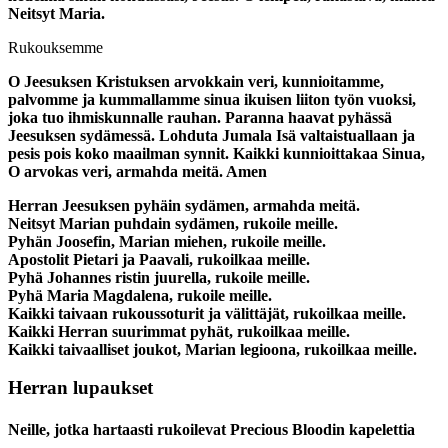
Neitsyt Maria.
Rukouksemme
O Jeesuksen Kristuksen arvokkain veri, kunnioitamme,
palvomme ja kummallamme sinua ikuisen liiton työn vuoksi,
joka tuo ihmiskunnalle rauhan. Paranna haavat pyhässä
Jeesuksen sydämessä. Lohduta Jumala Isä valtaistuallaan ja
pesis pois koko maailman synnit. Kaikki kunnioittakaa Sinua,
O arvokas veri, armahda meitä. Amen
Herran Jeesuksen pyhäin sydämen, armahda meitä.
Neitsyt Marian puhdain sydämen, rukoile meille.
Pyhän Joosefin, Marian miehen, rukoile meille.
Apostolit Pietari ja Paavali, rukoilkaa meille.
Pyhä Johannes ristin juurella, rukoile meille.
Pyhä Maria Magdalena, rukoile meille.
Kaikki taivaan rukoussoturit ja välittäjät, rukoilkaa meille.
Kaikki Herran suurimmat pyhät, rukoilkaa meille.
Kaikki taivaalliset joukot, Marian legioona, rukoilkaa meille.
Herran lupaukset
Neille, jotka hartaasti rukoilevat Precious Bloodin kapelettia