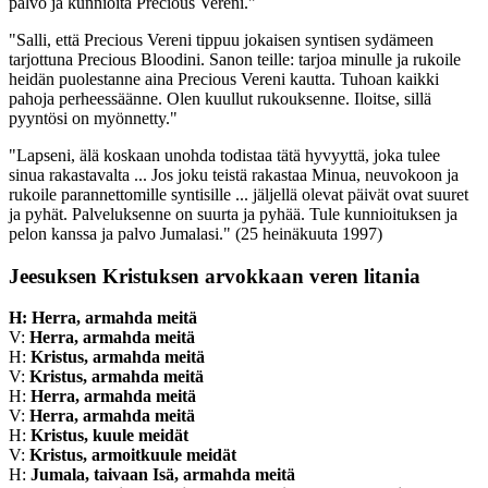
palvo ja kunnioita Precious Vereni."
"Salli, että Precious Vereni tippuu jokaisen syntisen sydämeen
tarjottuna Precious Bloodini. Sanon teille: tarjoa minulle ja rukoile
heidän puolestanne aina Precious Vereni kautta. Tuhoan kaikki
pahoja perheessäänne. Olen kuullut rukouksenne. Iloitse, sillä
pyyntösi on myönnetty."
"Lapseni, älä koskaan unohda todistaa tätä hyvyyttä, joka tulee
sinua rakastavalta ... Jos joku teistä rakastaa Minua, neuvokoon ja
rukoile parannettomille syntisille ... jäljellä olevat päivät ovat suuret
ja pyhät. Palveluksenne on suurta ja pyhää. Tule kunnioituksen ja
pelon kanssa ja palvo Jumalasi."
(25 heinäkuuta 1997)
Jeesuksen Kristuksen arvokkaan veren litania
H: Herra, armahda meitä
V:
Herra, armahda meitä
H:
Kristus, armahda meitä
V:
Kristus, armahda meitä
H:
Herra, armahda meitä
V:
Herra, armahda meitä
H:
Kristus, kuule meidät
V:
Kristus, armoitkuule meidät
H:
Jumala, taivaan Isä, armahda meitä