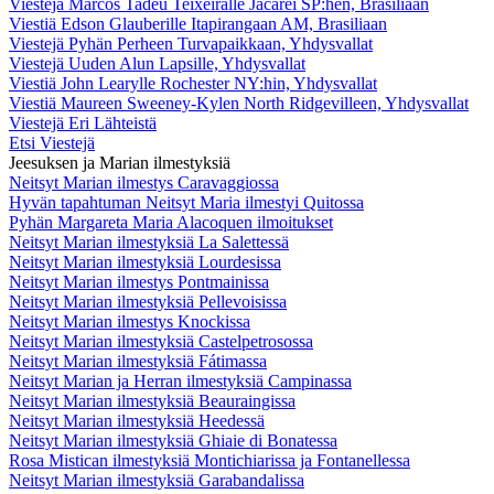
Viestejä Marcos Tadeu Teixeiralle Jacareí SP:hen, Brasiliaan
Viestiä Edson Glauberille Itapirangaan AM, Brasiliaan
Viestejä Pyhän Perheen Turvapaikkaan, Yhdysvallat
Viestejä Uuden Alun Lapsille, Yhdysvallat
Viestiä John Learylle Rochester NY:hin, Yhdysvallat
Viestiä Maureen Sweeney-Kylen North Ridgevilleen, Yhdysvallat
Viestejä Eri Lähteistä
Etsi Viestejä
Jeesuksen ja Marian ilmestyksiä
Neitsyt Marian ilmestys Caravaggiossa
Hyvän tapahtuman Neitsyt Maria ilmestyi Quitossa
Pyhän Margareta Maria Alacoquen ilmoitukset
Neitsyt Marian ilmestyksiä La Salettessä
Neitsyt Marian ilmestyksiä Lourdesissa
Neitsyt Marian ilmestys Pontmainissa
Neitsyt Marian ilmestyksiä Pellevoisissa
Neitsyt Marian ilmestys Knockissa
Neitsyt Marian ilmestyksiä Castelpetrosossa
Neitsyt Marian ilmestyksiä Fátimassa
Neitsyt Marian ja Herran ilmestyksiä Campinassa
Neitsyt Marian ilmestyksiä Beauraingissa
Neitsyt Marian ilmestyksiä Heedessä
Neitsyt Marian ilmestyksiä Ghiaie di Bonatessa
Rosa Mistican ilmestyksiä Montichiarissa ja Fontanellessa
Neitsyt Marian ilmestyksiä Garabandalissa