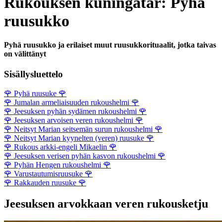
Rukouksen kuningatar: Pyhä
ruusukko
Pyhä ruusukko ja erilaiset muut ruusukkorituaalit, jotka taivas
on välittänyt
Sisällysluettelo
🌹
Pyhä ruusuke
🌹
🌹
Jumalan armeliaisuuden rukoushelmi
🌹
🌹
Jeesuksen pyhän sydämen rukoushelmi
🌹
🌹
Jeesuksen arvoisen veren rukoushelmi
🌹
🌹
Neitsyt Marian seitsemän surun rukoushelmi
🌹
🌹
Neitsyt Marian kyynelten (veren) ruusuke
🌹
🌹
Rukous arkki-engeli Mikaelin
🌹
🌹
Jeesuksen verisen pyhän kasvon rukoushelmi
🌹
🌹
Pyhän Hengen rukoushelmi
🌹
🌹
Varustautumisruusuke
🌹
🌹
Rakkauden ruusuke
🌹
Jeesuksen arvokkaan veren rukousketju