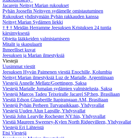
Jacarein Neitsyt Marian rukoukset
Pyhän Joosefin Neitsyen sydämelle omistautuminen
Rukoukset yhdistymään Pyhän rakkauden kanssa
Neitsyt Marian Sydämen liekki
†
†
†
Meidän Herramme Jeesuksen Kristuksen 24 tuntia
kärsimyksestä
Ohjeita lääkkeiden valmistamiseen
Mitalit ja skapulaarit
Ihmeelliset kuvat
Jeesuksen ja Marian ilmestyksiä
Viestejä
Uusimmat viestit
Jeesuksen Hyvän Paimenen viestiä Enochille, Kolumbia
Neitsyt Marian ilmestyksiä Luz de Marialle, Argentiinaan
Viestejä Annelle Mellatz/Goettingen, Saksa
Viestejä Marialle Jumalan sydämien valmistelusta, Saksa
Viestejä Marcos Tadeu Teixeiralle Jacareí SP:hen, Brasiliaan
Viestiä Edson Glauberille Itapirangaan AM, Brasiliaan
Viestejä Pyhän Perheen Turvapaikkaan, Yhdysvallat
Viestejä Uuden Alun Lapsille, Yhdysvallat
Viestiä John Learylle Rochester NY:hin, Yhdysvallat
Viestiä Maureen Sweeney-Kylen North Ridgevilleen, Yhdysvallat
Viestejä Eri Lähteistä
Etsi Viestejä