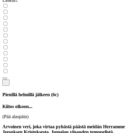
Laskuri:
Pienillä helmillä jälkeen
(6c)
Kiitos olkoon...
(Pää alaspäin)
Arvoinen veri, joka virtaa pyhästä päästä meidän Herramme
Jeesuksen Kristuksesta, Jumalan viisauden temppelistä,