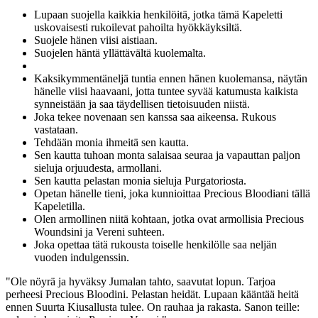
Lupaan suojella kaikkia henkilöitä, jotka tämä Kapeletti
uskovaisesti rukoilevat pahoilta hyökkäyksiltä.
Suojele hänen viisi aistiaan.
Suojelen häntä yllättävältä kuolemalta.
Kaksikymmentäneljä tuntia ennen hänen kuolemansa, näytän
hänelle viisi haavaani, jotta tuntee syvää katumusta kaikista
synneistään ja saa täydellisen tietoisuuden niistä.
Joka tekee novenaan sen kanssa saa aikeensa. Rukous
vastataan.
Tehdään monia ihmeitä sen kautta.
Sen kautta tuhoan monta salaisaa seuraa ja vapauttan paljon
sieluja orjuudesta, armollani.
Sen kautta pelastan monia sieluja Purgatoriosta.
Opetan hänelle tieni, joka kunnioittaa Precious Bloodiani tällä
Kapeletilla.
Olen armollinen niitä kohtaan, jotka ovat armollisia Precious
Woundsini ja Vereni suhteen.
Joka opettaa tätä rukousta toiselle henkilölle saa neljän
vuoden indulgenssin.
"Ole nöyrä ja hyväksy Jumalan tahto, saavutat lopun. Tarjoa
perheesi Precious Bloodini. Pelastan heidät. Lupaan kääntää heitä
ennen Suurta Kiusallusta tulee. On rauhaa ja rakasta. Sanon teille: