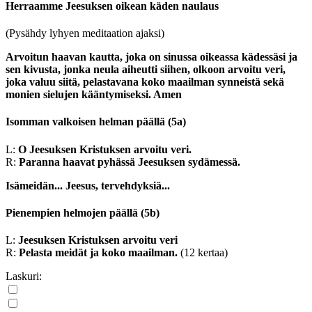
Herraamme Jeesuksen oikean käden naulaus
(Pysähdy lyhyen meditaation ajaksi)
Arvoitun haavan kautta, joka on sinussa oikeassa kädessäsi ja
sen kivusta, jonka neula aiheutti siihen, olkoon arvoitu veri,
joka valuu siitä, pelastavana koko maailman synneistä sekä
monien sielujen kääntymiseksi. Amen
Isomman valkoisen helman päällä
(5a)
L:
O Jeesuksen Kristuksen arvoitu veri.
R:
Paranna haavat pyhässä Jeesuksen sydämessä.
Isämeidän...
Jeesus, tervehdyksiä...
Pienempien helmojen päällä
(5b)
L:
Jeesuksen Kristuksen arvoitu veri
R:
Pelasta meidät ja koko maailman.
(12 kertaa)
Laskuri: