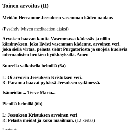
Toinen arvoitus
(II)
Meidän Herramme Jeesuksen vasemman käden naulaus
(Pysähdy lyhyen meditaation ajaksi)
Arvoisen haavan kautta Vasemmassa kädessäs ja niilin
kärsimyksen, joka lävisti vasemman kädenne, arvoinen veri,
joka siellä virtaa, pelasta sielut Purgatoriosta ja suojela kuolevia
infernaalisten henkien hyökkäyksiltä. Amen
Suurella valkoisella helmillä
(6a)
L:
Oi arvoisin Jeesuksen Kristuksen veri.
R:
Paranna haavat pyhässä Jeesuksen sydämessä.
Isämeidän...
Terve Maria...
Pienillä helmillä
(6b)
L:
Jeesuksen Kristuksen arvoinen veri
R:
Pelasta meidät ja koko maailman.
(12 kertaa)