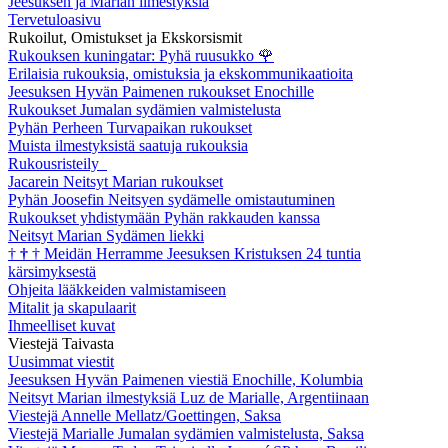
Jeesuksen ja Marian ilmestyksiä
Tervetuloasivu
Rukoilut, Omistukset ja Ekskorsismit
Rukouksen kuningatar: Pyhä ruusukko
🌹
Erilaisia rukouksia, omistuksia ja ekskommunikaatioita
Jeesuksen Hyvän Paimenen rukoukset Enochille
Rukoukset Jumalan sydämien valmistelusta
Pyhän Perheen Turvapaikan rukoukset
Muista ilmestyksistä saatuja rukouksia
Rukousristeily
Jacarein Neitsyt Marian rukoukset
Pyhän Joosefin Neitsyen sydämelle omistautuminen
Rukoukset yhdistymään Pyhän rakkauden kanssa
Neitsyt Marian Sydämen liekki
†
†
†
Meidän Herramme Jeesuksen Kristuksen 24 tuntia
kärsimyksestä
Ohjeita lääkkeiden valmistamiseen
Mitalit ja skapulaarit
Ihmeelliset kuvat
Viestejä Taivasta
Uusimmat viestit
Jeesuksen Hyvän Paimenen viestiä Enochille, Kolumbia
Neitsyt Marian ilmestyksiä Luz de Marialle, Argentiinaan
Viestejä Annelle Mellatz/Goettingen, Saksa
Viestejä Marialle Jumalan sydämien valmistelusta, Saksa