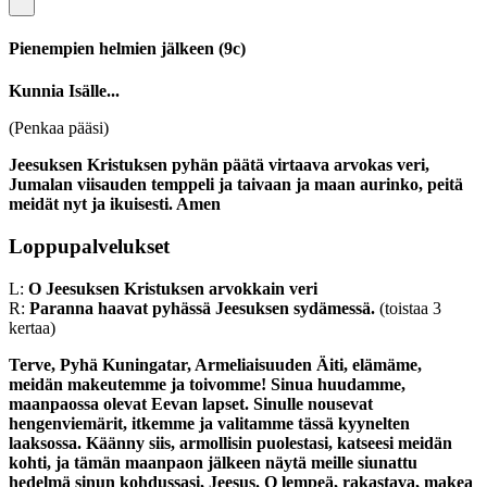
Pienempien helmien jälkeen
(9c)
Kunnia Isälle...
(Penkaa pääsi)
Jeesuksen Kristuksen pyhän päätä virtaava arvokas veri,
Jumalan viisauden temppeli ja taivaan ja maan aurinko, peitä
meidät nyt ja ikuisesti. Amen
Loppupalvelukset
L:
O Jeesuksen Kristuksen arvokkain veri
R:
Paranna haavat pyhässä Jeesuksen sydämessä.
(toistaa 3
kertaa)
Terve, Pyhä Kuningatar, Armeliaisuuden Äiti, elämäme,
meidän makeutemme ja toivomme! Sinua huudamme,
maanpaossa olevat Eevan lapset. Sinulle nousevat
hengenviemärit, itkemme ja valitamme tässä kyynelten
laaksossa. Käänny siis, armollisin puolestasi, katseesi meidän
kohti, ja tämän maanpaon jälkeen näytä meille siunattu
hedelmä sinun kohdussasi, Jeesus. O lempeä, rakastava, makea