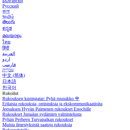
Български
Русский
বাংলা
বதமிழ்
తెలుగు
ಕನ್ನಡ
മലയാളം
ไทย
हिंदी
العربية
اردو
فارسی
עִברִית
中文 (简体)
日本語
한국어
Rukoilut
Rukouksen kuningatar: Pyhä ruusukko
🌹
Erilaisia rukouksia, omistuksia ja ekskommunikaatioita
Jeesuksen Hyvän Paimenen rukoukset Enochille
Rukoukset Jumalan sydämien valmistelusta
Pyhän Perheen Turvapaikan rukoukset
Muista ilmestyksistä saatuja rukouksia
Rukousristeily