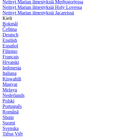
Neitsyt Marian ilmestyksiä Medjugorjessa
Neitsyt Marian ilmestyksiä Holy Lovessa
Neitsyt Marian ilmestyksiä Jacareissä
Kieli
Bokmål
Čeština
Deutsch
English
Español
Filipino
Français
Hrvatski
Indonesia
Italiana
Kiswahili
Magyar
Melayu
Nederlands
Polski
Português
Română
Shqip
Suomi
Svenska
Tiếng Việt