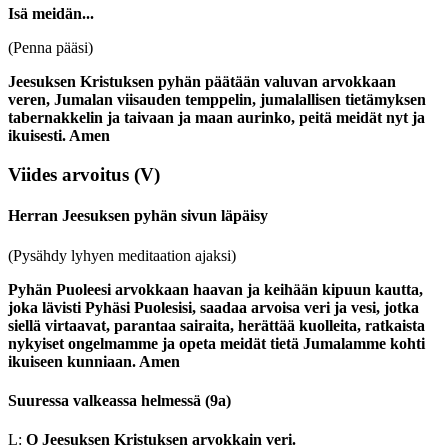
Isä meidän...
(Penna pääsi)
Jeesuksen Kristuksen pyhän päätään valuvan arvokkaan
veren, Jumalan viisauden temppelin, jumalallisen tietämyksen
tabernakkelin ja taivaan ja maan aurinko, peitä meidät nyt ja
ikuisesti. Amen
Viides arvoitus
(V)
Herran Jeesuksen pyhän sivun läpäisy
(Pysähdy lyhyen meditaation ajaksi)
Pyhän Puoleesi arvokkaan haavan ja keihään kipuun kautta,
joka lävisti Pyhäsi Puolesisi, saadaa arvoisa veri ja vesi, jotka
siellä virtaavat, parantaa sairaita, herättää kuolleita, ratkaista
nykyiset ongelmamme ja opeta meidät tietä Jumalamme kohti
ikuiseen kunniaan. Amen
Suuressa valkeassa helmessä
(9a)
L:
O Jeesuksen Kristuksen arvokkain veri.