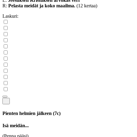
L:
Jeesuksen Kristuksen arvokas veri
R:
Pelasta meidät ja koko maailma.
(12 kertaa)
Laskuri:
Pienten helmien jälkeen
(7c)
Isä meidän...
(Penna pääsi)