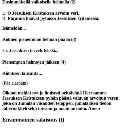
Ensimmäisellä valkoisella helmalla
(2)
L:
O Jeesuksen Kristuksen arvoitu veri.
R:
Paranna haavat pyhässä Jeesuksen sydämessä.
Isämeidän...
Kolmen pienemmän helman päällä
(3)
3 x
Jeesuksen tervehdyksiä...
Pienempien helmojen jälkeen
(4)
Kiitoksen lausunta...
(Pää alaspäin)
Olkoon meidät nyt ja ikuisesti peittävänä Herraamme
Jeesuksen Kristuksen pyhän päästä valuvan arvoitun veren,
joka on Jumalan viisauden temppeli, jumalallisen tiedon
tabernakkeli sekä taivaan ja maan aurinko. Amen
Ensimmäinen salaisuus
(I)