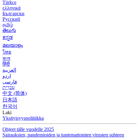
Türkçe
ελληνικά
Български
Русский
தமிழ்
తెలుగు
ಕನ್ನಡ
മലയാളം
ไทย
বাংলা
हिंदी
العربية
اردو
فارسی
עִברִית
中文 (简体)
日本語
한국어
Laki
Yksityisyyspolitiikka
Ohjeet tälle vuodelle 2025
Sairauksien, pandemioiden ja tuntemattomien virusten suhteen