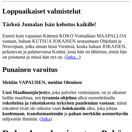
Loppuaikaiset valmistelut
Tärkeä Jumalan Isän kehotus kaikille!
Ennen kuin vapautan Kätensä KOKO Voimallaan MAAPALLOA
vastaan, haluan KUTSUA JOKAISEN seuraamaan Ohjeitani ja
Neuvojiani, jotka annan tässä Viestissä, koska haluan JOKAISEN,
pelastuvan ja palatsevansa Kotiini, josta hän on lähtöisin, mistä hän
on poistunut ja missä hän nyt on.
(
Jatka...
)
Punainen varoitus
Meidän VAPAUDEN, meidän Olemisen
Uusi Maailmanjärjestys
, joka palvelee vastustajani, on jo alkanut
hallita maailmaa, sen
tyrannia-ohjelma
alkoi suunnitelmalla
rokotteista ja rokotuksesta nykyisen pandemian vastaan
; nämä
rokotteet eivät ole ratkaisu vaan
holokaustin
alku, joka johtaa
kuolemaan
,
transhumanismiin
ja
pahan merkkiin asennettaviin
miljooniin ihmisiin. (
Jatka
)