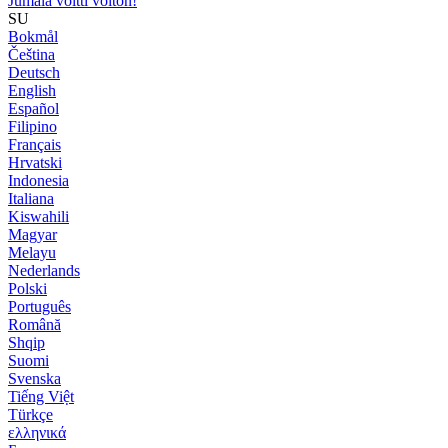
Jumala voitti voiton!
SU
Bokmål
Čeština
Deutsch
English
Español
Filipino
Français
Hrvatski
Indonesia
Italiana
Kiswahili
Magyar
Melayu
Nederlands
Polski
Português
Română
Shqip
Suomi
Svenska
Tiếng Việt
Türkçe
ελληνικά