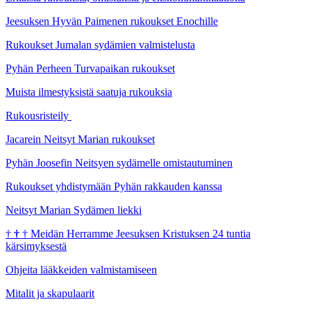
Jeesuksen Hyvän Paimenen rukoukset Enochille
Rukoukset Jumalan sydämien valmistelusta
Pyhän Perheen Turvapaikan rukoukset
Muista ilmestyksistä saatuja rukouksia
Rukousristeily
Jacarein Neitsyt Marian rukoukset
Pyhän Joosefin Neitsyen sydämelle omistautuminen
Rukoukset yhdistymään Pyhän rakkauden kanssa
Neitsyt Marian Sydämen liekki
†
†
†
Meidän Herramme Jeesuksen Kristuksen 24 tuntia
kärsimyksestä
Ohjeita lääkkeiden valmistamiseen
Mitalit ja skapulaarit