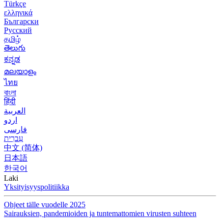
Türkçe
ελληνικά
Български
Русский
தமிழ்
తెలుగు
ಕನ್ನಡ
മലയാളം
ไทย
বাংলা
हिंदी
العربية
اردو
فارسی
עִברִית
中文 (简体)
日本語
한국어
Laki
Yksityisyyspolitiikka
Ohjeet tälle vuodelle 2025
Sairauksien, pandemioiden ja tuntemattomien virusten suhteen