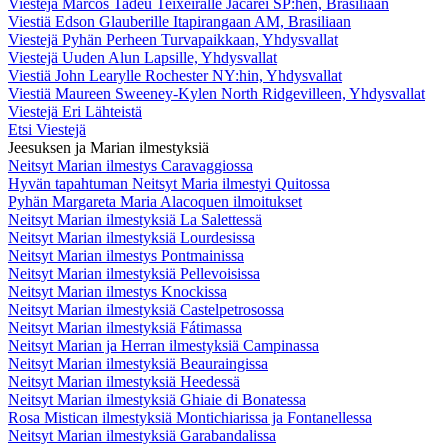
Viestejä Marcos Tadeu Teixeiralle Jacareí SP:hen, Brasiliaan
Viestiä Edson Glauberille Itapirangaan AM, Brasiliaan
Viestejä Pyhän Perheen Turvapaikkaan, Yhdysvallat
Viestejä Uuden Alun Lapsille, Yhdysvallat
Viestiä John Learylle Rochester NY:hin, Yhdysvallat
Viestiä Maureen Sweeney-Kylen North Ridgevilleen, Yhdysvallat
Viestejä Eri Lähteistä
Etsi Viestejä
Jeesuksen ja Marian ilmestyksiä
Neitsyt Marian ilmestys Caravaggiossa
Hyvän tapahtuman Neitsyt Maria ilmestyi Quitossa
Pyhän Margareta Maria Alacoquen ilmoitukset
Neitsyt Marian ilmestyksiä La Salettessä
Neitsyt Marian ilmestyksiä Lourdesissa
Neitsyt Marian ilmestys Pontmainissa
Neitsyt Marian ilmestyksiä Pellevoisissa
Neitsyt Marian ilmestys Knockissa
Neitsyt Marian ilmestyksiä Castelpetrosossa
Neitsyt Marian ilmestyksiä Fátimassa
Neitsyt Marian ja Herran ilmestyksiä Campinassa
Neitsyt Marian ilmestyksiä Beauraingissa
Neitsyt Marian ilmestyksiä Heedessä
Neitsyt Marian ilmestyksiä Ghiaie di Bonatessa
Rosa Mistican ilmestyksiä Montichiarissa ja Fontanellessa
Neitsyt Marian ilmestyksiä Garabandalissa