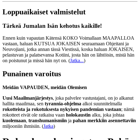
Loppuaikaiset valmistelut
Tärkeä Jumalan Isän kehotus kaikille!
Ennen kuin vapautan Kätensä KOKO Voimallaan MAAPALLOA
vastaan, haluan KUTSUA JOKAISEN seuraamaan Ohjeitani ja
Neuvojiani, jotka annan tässä Viestissä, koska haluan JOKAISEN,
pelastuvan ja palatsevansa Kotiini, josta hän on lähtöisin, mistä hän
on poistunut ja missä hän nyt on.
(
Jatka...
)
Punainen varoitus
Meidän VAPAUDEN, meidän Olemisen
Uusi Maailmanjärjestys
, joka palvelee vastustajani, on jo alkanut
hallita maailmaa, sen
tyrannia-ohjelma
alkoi suunnitelmalla
rokotteista ja rokotuksesta nykyisen pandemian vastaan
; nämä
rokotteet eivät ole ratkaisu vaan
holokaustin
alku, joka johtaa
kuolemaan
,
transhumanismiin
ja
pahan merkkiin asennettaviin
miljooniin ihmisiin. (
Jatka
)