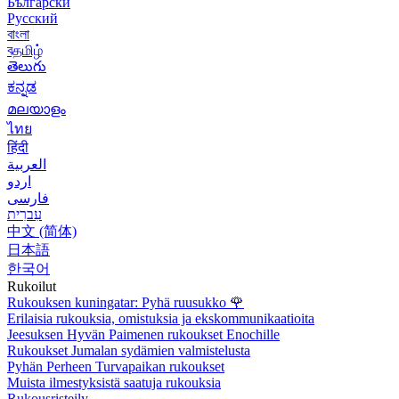
Български
Русский
বাংলা
বதமிழ்
తెలుగు
ಕನ್ನಡ
മലയാളം
ไทย
हिंदी
العربية
اردو
فارسی
עִברִית
中文 (简体)
日本語
한국어
Rukoilut
Rukouksen kuningatar: Pyhä ruusukko
🌹
Erilaisia rukouksia, omistuksia ja ekskommunikaatioita
Jeesuksen Hyvän Paimenen rukoukset Enochille
Rukoukset Jumalan sydämien valmistelusta
Pyhän Perheen Turvapaikan rukoukset
Muista ilmestyksistä saatuja rukouksia
Rukousristeily