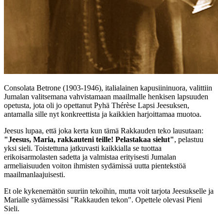
Consolata Betrone (1903-1946), italialainen kapusiininuora, valittiin
Jumalan valitsemana vahvistamaan maailmalle henkisen lapsuuden
opetusta, jota oli jo opettanut Pyhä Thérèse Lapsi Jeesuksen,
antamalla sille nyt konkreettista ja kaikkien harjoittamaa muotoa.
Jeesus lupaa, että joka kerta kun tämä Rakkauden teko lausutaan:
"Jeesus, Maria, rakkauteni teille! Pelastakaa sielut"
, pelastuu
yksi sieli. Toistettuna jatkuvasti kaikkialla se tuottaa
erikoisarmolasten sadetta ja valmistaa erityisesti Jumalan
armeliaisuuden voiton ihmisten sydämissä uutta pientekstöä
maailmanlaajuisesti.
Et ole kykenemätön suuriin tekoihin, mutta voit tarjota Jeesukselle ja
Marialle sydämessäsi "Rakkauden tekon". Opettele olevasi Pieni
Sieli.