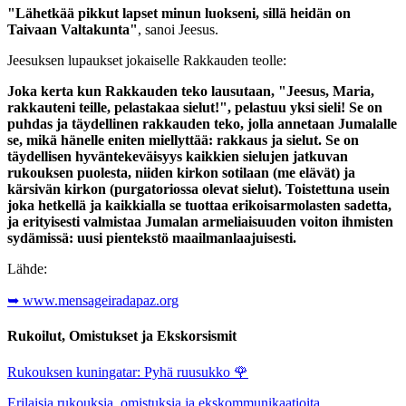
"Lähetkää pikkut lapset minun luokseni, sillä heidän on
Taivaan Valtakunta"
, sanoi Jeesus.
Jeesuksen lupaukset jokaiselle Rakkauden teolle:
Joka kerta kun Rakkauden teko lausutaan, "Jeesus, Maria,
rakkauteni teille, pelastakaa sielut!", pelastuu yksi sieli! Se on
puhdas ja täydellinen rakkauden teko, jolla annetaan Jumalalle
se, mikä hänelle eniten miellyttää: rakkaus ja sielut. Se on
täydellisen hyväntekeväisyys kaikkien sielujen jatkuvan
rukouksen puolesta, niiden kirkon sotilaan (me elävät) ja
kärsivän kirkon (purgatoriossa olevat sielut). Toistettuna usein
joka hetkellä ja kaikkialla se tuottaa erikoisarmolasten sadetta,
ja erityisesti valmistaa Jumalan armeliaisuuden voiton ihmisten
sydämissä: uusi pientekstö maailmanlaajuisesti.
Lähde:
➥ www.mensageiradapaz.org
Rukoilut, Omistukset ja Ekskorsismit
Rukouksen kuningatar: Pyhä ruusukko
🌹
Erilaisia rukouksia, omistuksia ja ekskommunikaatioita