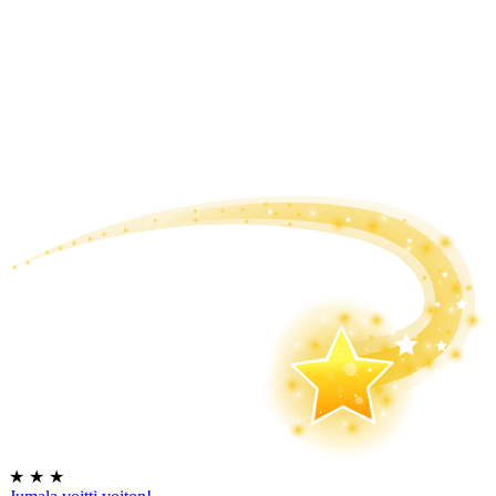
★
★
★