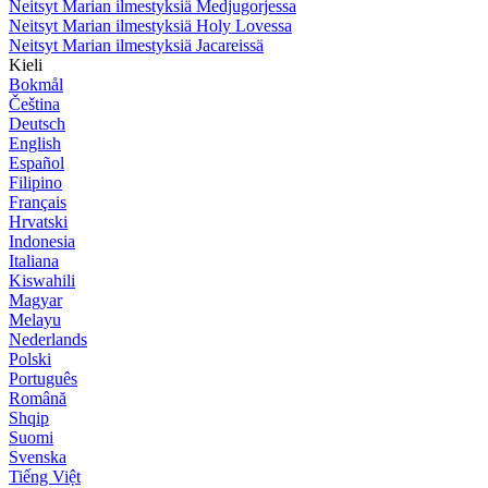
Neitsyt Marian ilmestyksiä Medjugorjessa
Neitsyt Marian ilmestyksiä Holy Lovessa
Neitsyt Marian ilmestyksiä Jacareissä
Kieli
Bokmål
Čeština
Deutsch
English
Español
Filipino
Français
Hrvatski
Indonesia
Italiana
Kiswahili
Magyar
Melayu
Nederlands
Polski
Português
Română
Shqip
Suomi
Svenska
Tiếng Việt