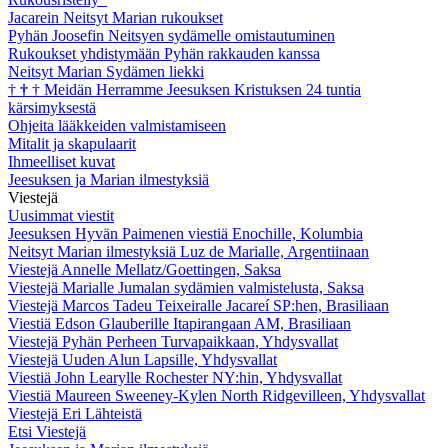
Jacarein Neitsyt Marian rukoukset
Pyhän Joosefin Neitsyen sydämelle omistautuminen
Rukoukset yhdistymään Pyhän rakkauden kanssa
Neitsyt Marian Sydämen liekki
†
†
†
Meidän Herramme Jeesuksen Kristuksen 24 tuntia
kärsimyksestä
Ohjeita lääkkeiden valmistamiseen
Mitalit ja skapulaarit
Ihmeelliset kuvat
Jeesuksen ja Marian ilmestyksiä
Viestejä
Uusimmat viestit
Jeesuksen Hyvän Paimenen viestiä Enochille, Kolumbia
Neitsyt Marian ilmestyksiä Luz de Marialle, Argentiinaan
Viestejä Annelle Mellatz/Goettingen, Saksa
Viestejä Marialle Jumalan sydämien valmistelusta, Saksa
Viestejä Marcos Tadeu Teixeiralle Jacareí SP:hen, Brasiliaan
Viestiä Edson Glauberille Itapirangaan AM, Brasiliaan
Viestejä Pyhän Perheen Turvapaikkaan, Yhdysvallat
Viestejä Uuden Alun Lapsille, Yhdysvallat
Viestiä John Learylle Rochester NY:hin, Yhdysvallat
Viestiä Maureen Sweeney-Kylen North Ridgevilleen, Yhdysvallat
Viestejä Eri Lähteistä
Etsi Viestejä