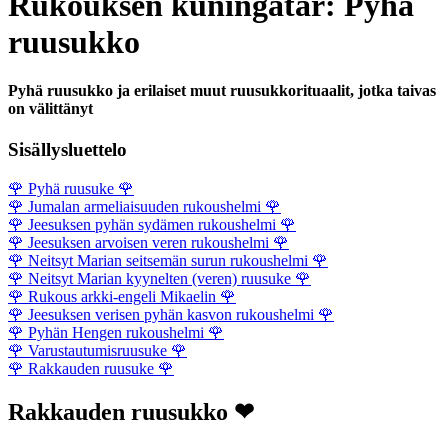
Rukouksen kuningatar: Pyhä
ruusukko
Pyhä ruusukko ja erilaiset muut ruusukkorituaalit, jotka taivas
on välittänyt
Sisällysluettelo
🌹
Pyhä ruusuke
🌹
🌹
Jumalan armeliaisuuden rukoushelmi
🌹
🌹
Jeesuksen pyhän sydämen rukoushelmi
🌹
🌹
Jeesuksen arvoisen veren rukoushelmi
🌹
🌹
Neitsyt Marian seitsemän surun rukoushelmi
🌹
🌹
Neitsyt Marian kyynelten (veren) ruusuke
🌹
🌹
Rukous arkki-engeli Mikaelin
🌹
🌹
Jeesuksen verisen pyhän kasvon rukoushelmi
🌹
🌹
Pyhän Hengen rukoushelmi
🌹
🌹
Varustautumisruusuke
🌹
🌹
Rakkauden ruusuke
🌹
Rakkauden ruusukko ❤