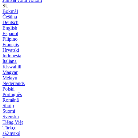
Jumala voitti voiton!
SU
Bokmål
Čeština
Deutsch
English
Español
Filipino
Français
Hrvatski
Indonesia
Italiana
Kiswahili
Magyar
Melayu
Nederlands
Polski
Português
Română
Shqip
Suomi
Svenska
Tiếng Việt
Türkçe
ελληνικά