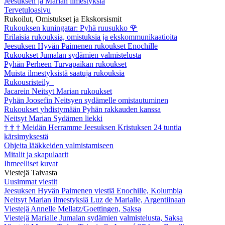
Jeesuksen ja Marian ilmestyksiä
Tervetuloasivu
Rukoilut, Omistukset ja Ekskorsismit
Rukouksen kuningatar: Pyhä ruusukko
🌹
Erilaisia rukouksia, omistuksia ja ekskommunikaatioita
Jeesuksen Hyvän Paimenen rukoukset Enochille
Rukoukset Jumalan sydämien valmistelusta
Pyhän Perheen Turvapaikan rukoukset
Muista ilmestyksistä saatuja rukouksia
Rukousristeily
Jacarein Neitsyt Marian rukoukset
Pyhän Joosefin Neitsyen sydämelle omistautuminen
Rukoukset yhdistymään Pyhän rakkauden kanssa
Neitsyt Marian Sydämen liekki
†
†
†
Meidän Herramme Jeesuksen Kristuksen 24 tuntia
kärsimyksestä
Ohjeita lääkkeiden valmistamiseen
Mitalit ja skapulaarit
Ihmeelliset kuvat
Viestejä Taivasta
Uusimmat viestit
Jeesuksen Hyvän Paimenen viestiä Enochille, Kolumbia
Neitsyt Marian ilmestyksiä Luz de Marialle, Argentiinaan
Viestejä Annelle Mellatz/Goettingen, Saksa
Viestejä Marialle Jumalan sydämien valmistelusta, Saksa