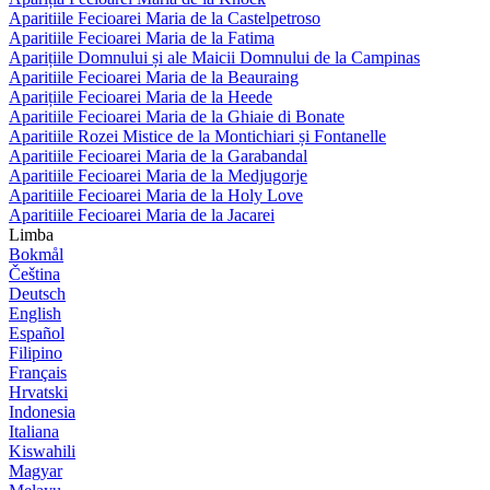
Aparitiile Fecioarei Maria de la Castelpetroso
Aparitiile Fecioarei Maria de la Fatima
Aparițiile Domnului și ale Maicii Domnului de la Campinas
Aparitiile Fecioarei Maria de la Beauraing
Aparițiile Fecioarei Maria de la Heede
Aparitiile Fecioarei Maria de la Ghiaie di Bonate
Aparitiile Rozei Mistice de la Montichiari și Fontanelle
Aparitiile Fecioarei Maria de la Garabandal
Aparitiile Fecioarei Maria de la Medjugorje
Aparitiile Fecioarei Maria de la Holy Love
Aparitiile Fecioarei Maria de la Jacarei
Limba
Bokmål
Čeština
Deutsch
English
Español
Filipino
Français
Hrvatski
Indonesia
Italiana
Kiswahili
Magyar