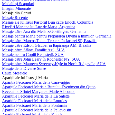
Medalii și Scapulari
Imagini Minunate
Mesaje din Ceruri
Mesaje Recente
Mesaje ale lui Iisus Păstorul Bun către Enoch, Columbia
Rivelări Mariane lui Luz de Maria, Argentina
Mesaje către Ana din Mellatz/Goettingen, Germania
Mesaje pentru Maria pentru Prepararea Divină a Inimilor, Germania
Mesaje către Marcos Tadeu Teixeira în Jacareí SP, Brazilia
Mesaje către Edson Glauber în Itapiranga AM, Brazilia
Mesaje către Sfânta Familie Azil, SUA
Mesaje pentru Copiii Renașterii, SUA
Mesaje către John Leary în Rochester NY, SUA
Mesaje către Maureen Sweeney-Kyle în North Ridgeville, SUA
Mesaje de la Diverse Surse
Caută Mesajele
Apariții ale lui Iisus și Maria
Apariția Fecioarei Maria de la Caravaggio
Aparițiile Fecioarei Maria a Bunului Eveniment din Quito
Revelatiile Sfintei Margarete Marie Alacoque
Aparitiile Fecioarei Maria de la La Salette
Aparitiile Fecioarei Maria de la Lourdes
Apariția Fecioarei Maria de la Pontmain
Aparitiile Fecioarei Maria de la Pellevoisin
Apariția Fecioarei Maria de la Knock