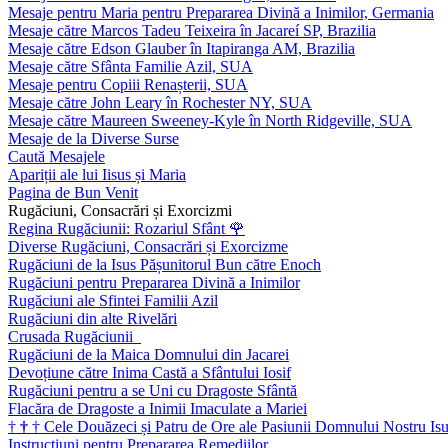
Mesaje pentru Maria pentru Prepararea Divină a Inimilor, Germania
Mesaje către Marcos Tadeu Teixeira în Jacareí SP, Brazilia
Mesaje către Edson Glauber în Itapiranga AM, Brazilia
Mesaje către Sfânta Familie Azil, SUA
Mesaje pentru Copiii Renașterii, SUA
Mesaje către John Leary în Rochester NY, SUA
Mesaje către Maureen Sweeney-Kyle în North Ridgeville, SUA
Mesaje de la Diverse Surse
Caută Mesajele
Apariții ale lui Iisus și Maria
Pagina de Bun Venit
Rugăciuni, Consacrări și Exorcizmi
Regina Rugăciunii: Rozariul Sfânt
🌹
Diverse Rugăciuni, Consacrări și Exorcizme
Rugăciuni de la Isus Pășunitorul Bun către Enoch
Rugăciuni pentru Prepararea Divină a Inimilor
Rugăciuni ale Sfintei Familii Azil
Rugăciuni din alte Rivelări
Crusada Rugăciunii
Rugăciuni de la Maica Domnului din Jacarei
Devoțiune către Inima Castă a Sfântului Iosif
Rugăciuni pentru a se Uni cu Dragoste Sfântă
Flacăra de Dragoste a Inimii Imaculate a Mariei
†
†
†
Cele Douăzeci și Patru de Ore ale Pasiunii Domnului Nostru Isu
Instrucțiuni pentru Prepararea Remediilor