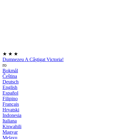
★
★
★
Dumnezeu A Câștigat Victoria!
ro
Bokmål
Čeština
Deutsch
English
Español
Filipino
Français
Hrvatski
Indonesia
Italiana
Kiswahili
Magyar
Melayu