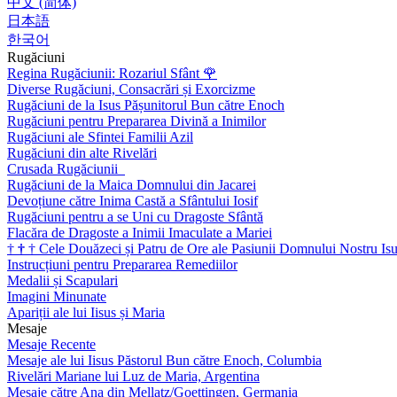
中文 (简体)
日本語
한국어
Rugăciuni
Regina Rugăciunii: Rozariul Sfânt
🌹
Diverse Rugăciuni, Consacrări și Exorcizme
Rugăciuni de la Isus Pășunitorul Bun către Enoch
Rugăciuni pentru Prepararea Divină a Inimilor
Rugăciuni ale Sfintei Familii Azil
Rugăciuni din alte Rivelări
Crusada Rugăciunii
Rugăciuni de la Maica Domnului din Jacarei
Devoțiune către Inima Castă a Sfântului Iosif
Rugăciuni pentru a se Uni cu Dragoste Sfântă
Flacăra de Dragoste a Inimii Imaculate a Mariei
†
†
†
Cele Douăzeci și Patru de Ore ale Pasiunii Domnului Nostru Isu
Instrucțiuni pentru Prepararea Remediilor
Medalii și Scapulari
Imagini Minunate
Apariții ale lui Iisus și Maria
Mesaje
Mesaje Recente
Mesaje ale lui Iisus Păstorul Bun către Enoch, Columbia
Rivelări Mariane lui Luz de Maria, Argentina
Mesaje către Ana din Mellatz/Goettingen, Germania