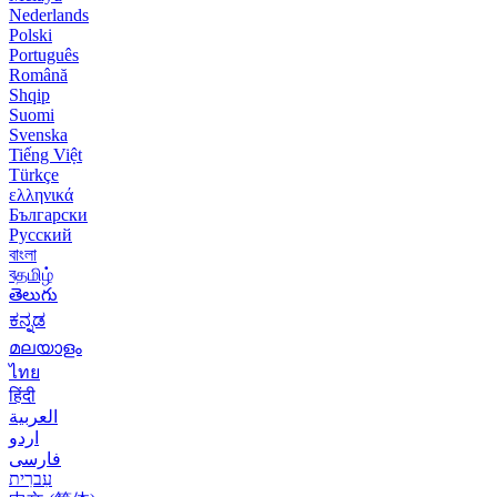
Nederlands
Polski
Português
Română
Shqip
Suomi
Svenska
Tiếng Việt
Türkçe
ελληνικά
Български
Русский
বাংলা
বதமிழ்
తెలుగు
ಕನ್ನಡ
മലയാളം
ไทย
हिंदी
العربية
اردو
فارسی
עִברִית