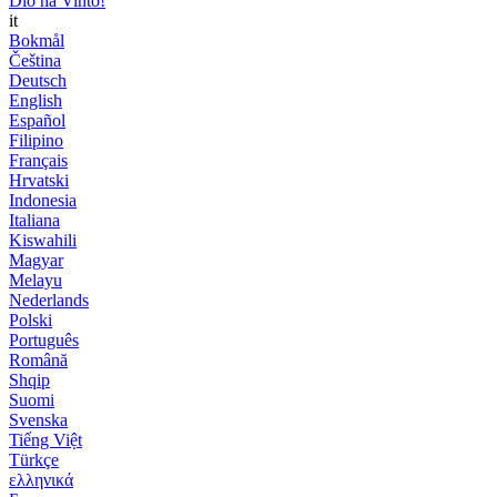
Dio ha Vinto!
it
Bokmål
Čeština
Deutsch
English
Español
Filipino
Français
Hrvatski
Indonesia
Italiana
Kiswahili
Magyar
Melayu
Nederlands
Polski
Português
Română
Shqip
Suomi
Svenska
Tiếng Việt
Türkçe
ελληνικά