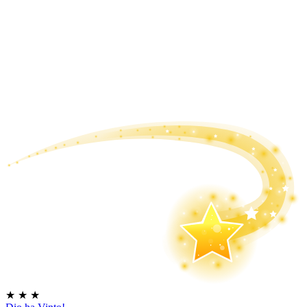
★
★
★