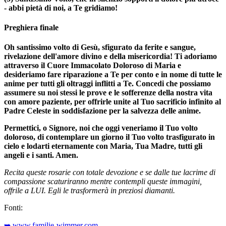
- abbi pietà di noi, a Te gridiamo!
Preghiera finale
Oh santissimo volto di Gesù, sfigurato da ferite e sangue,
rivelazione dell'amore divino e della misericordia! Ti adoriamo
attraverso il Cuore Immacolato Doloroso di Maria e
desideriamo fare riparazione a Te per conto e in nome di tutte le
anime per tutti gli oltraggi inflitti a Te. Concedi che possiamo
assumere su noi stessi le prove e le sofferenze della nostra vita
con amore paziente, per offrirle unite al Tuo sacrificio infinito al
Padre Celeste in soddisfazione per la salvezza delle anime.
Permettici, o Signore, noi che oggi veneriamo il Tuo volto
doloroso, di contemplare un giorno il Tuo volto trasfigurato in
cielo e lodarti eternamente con Maria, Tua Madre, tutti gli
angeli e i santi. Amen.
Recita queste rosarie con totale devozione e se dalle tue lacrime di
compassione scaturiranno mentre contempli queste immagini,
offrile a LUI. Egli le trasformerà in preziosi diamanti.
Fonti:
➥ www.familie-wimmer.com