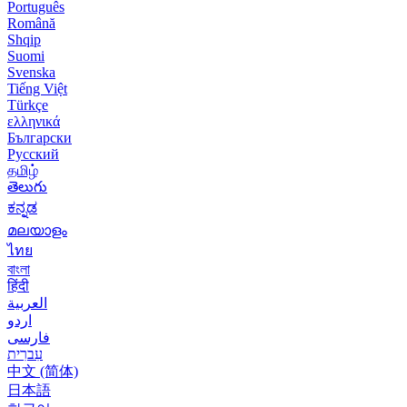
Português
Română
Shqip
Suomi
Svenska
Tiếng Việt
Türkçe
ελληνικά
Български
Русский
தமிழ்
తెలుగు
ಕನ್ನಡ
മലയാളം
ไทย
বাংলা
हिंदी
العربية
اردو
فارسی
עִברִית
中文 (简体)
日本語