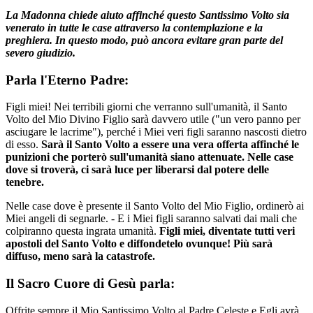
La Madonna chiede aiuto affinché questo Santissimo Volto sia
venerato in tutte le case attraverso la contemplazione e la
preghiera. In questo modo, può ancora evitare gran parte del
severo giudizio.
Parla l'Eterno Padre:
Figli miei! Nei terribili giorni che verranno sull'umanità, il Santo
Volto del Mio Divino Figlio sarà davvero utile ("un vero panno per
asciugare le lacrime"), perché i Miei veri figli saranno nascosti dietro
di esso.
Sarà il Santo Volto a essere una vera offerta affinché le
punizioni che porterò sull'umanità siano attenuate. Nelle case
dove si troverà, ci sarà luce per liberarsi dal potere delle
tenebre.
Nelle case dove è presente il Santo Volto del Mio Figlio, ordinerò ai
Miei angeli di segnarle. - E i Miei figli saranno salvati dai mali che
colpiranno questa ingrata umanità.
Figli miei, diventate tutti veri
apostoli del Santo Volto e diffondetelo ovunque! Più sarà
diffuso, meno sarà la catastrofe.
Il Sacro Cuore di Gesù parla:
Offrite sempre il Mio Santissimo Volto al Padre Celeste e Egli avrà