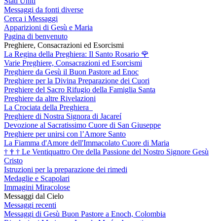
Stati Uniti
Messaggi da fonti diverse
Cerca i Messaggi
Apparizioni di Gesù e Maria
Pagina di benvenuto
Preghiere, Consacrazioni ed Esorcismi
La Regina della Preghiera: Il Santo Rosario
🌹
Varie Preghiere, Consacrazioni ed Esorcismi
Preghiere da Gesù il Buon Pastore ad Enoc
Preghiere per la Divina Preparazione dei Cuori
Preghiere del Sacro Rifugio della Famiglia Santa
Preghiere da altre Rivelazioni
La Crociata della Preghiera
Preghiere di Nostra Signora di Jacareí
Devozione al Sacratissimo Cuore di San Giuseppe
Preghiere per unirsi con l’Amore Santo
La Fiamma d'Amore dell'Immacolato Cuore di Maria
†
†
†
Le Ventiquattro Ore della Passione del Nostro Signore Gesù
Cristo
Istruzioni per la preparazione dei rimedi
Medaglie e Scapolari
Immagini Miracolose
Messaggi dal Cielo
Messaggi recenti
Messaggi di Gesù Buon Pastore a Enoch, Colombia