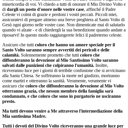
misericordia di voi. Vi chiedo a tutti di onorare il Mio Divino Volto e
di
dargli un posto d'onore nelle vostre case
, affinché il Padre
Celeste vi colmi di grazie e perdoni i vostri peccati. Piccoli miei,
assicuratevi di pregare almeno una breve preghiera al Santo Volto di
Gesù ogni giorno nelle vostre case. Non dimenticate mai di salutarlo
quando vi alzate - e di chiedergli la sua benedizione quando andate a
riposarvi! In questo modo raggiungerete felici il padreterno celeste.
Assicuro che tutti
coloro che hanno un amore speciale per il
Santo Volto saranno sempre avvertiti dei pericoli e delle
calamità.
Solennemente prometto che tutti
coloro che
diffonderanno la devozione al Mio Santissimo Volto saranno
salvati dalle punizioni che colpiranno l'umanità.
Inoltre,
riceveranno luce per i giorni di terribile confusione che si avvicinano
alla Santa Chiesa. Se soffriranno la morte nel giudizio, moriranno
come martiri e otterranno la santità. Veramente, veramente vi
assicuro che
coloro che diffonderanno la devozione al Mio Volto
otterranno grazia, che nessun membro della famiglia sarà
condannato, e che coloro che sono in purgatorio ne usciranno
presto.
Ma tutti devono venire a Me attraverso l'intermediazione della
Mia
santissima Madre
.
Tutti i devoti del Divino Volto riceveranno una grande luce per