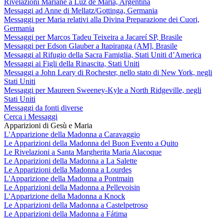
Rivelazioni Mariane a Luz de María, Argentina
Messaggi ad Anne di Mellatz/Gottinga, Germania
Messaggi per Maria relativi alla Divina Preparazione dei Cuori,
Germania
Messaggi per Marcos Tadeu Teixeira a Jacareí SP, Brasile
Messaggi per Edson Glauber a Itapiranga (AM], Brasile
Messaggi al Rifugio della Sacra Famiglia, Stati Uniti d’America
Messaggi ai Figli della Rinascita, Stati Uniti
Messaggi a John Leary di Rochester, nello stato di New York, negli
Stati Uniti
Messaggi per Maureen Sweeney-Kyle a North Ridgeville, negli
Stati Uniti
Messaggi da fonti diverse
Cerca i Messaggi
Apparizioni di Gesù e Maria
L'Apparizione della Madonna a Caravaggio
Le Apparizioni della Madonna del Buon Evento a Quito
Le Rivelazioni a Santa Margherita Maria Alacoque
Le Apparizioni della Madonna a La Salette
Le Apparizioni della Madonna a Lourdes
L'Apparizione della Madonna a Pontmain
Le Apparizioni della Madonna a Pellevoisin
L'Apparizione della Madonna a Knock
Le Apparizioni della Madonna a Castelpetroso
Le Apparizioni della Madonna a Fátima