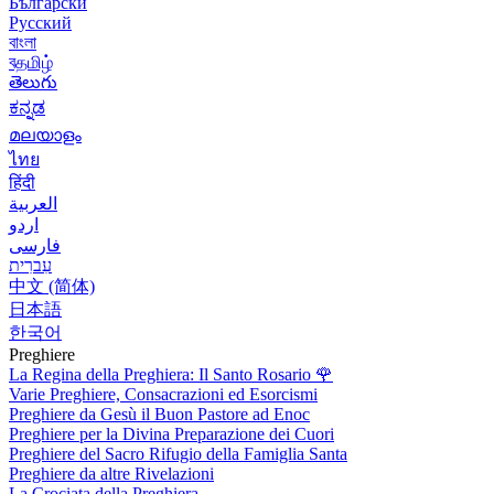
Български
Русский
বাংলা
বதமிழ்
తెలుగు
ಕನ್ನಡ
മലയാളം
ไทย
हिंदी
العربية
اردو
فارسی
עִברִית
中文 (简体)
日本語
한국어
Preghiere
La Regina della Preghiera: Il Santo Rosario
🌹
Varie Preghiere, Consacrazioni ed Esorcismi
Preghiere da Gesù il Buon Pastore ad Enoc
Preghiere per la Divina Preparazione dei Cuori
Preghiere del Sacro Rifugio della Famiglia Santa
Preghiere da altre Rivelazioni
La Crociata della Preghiera