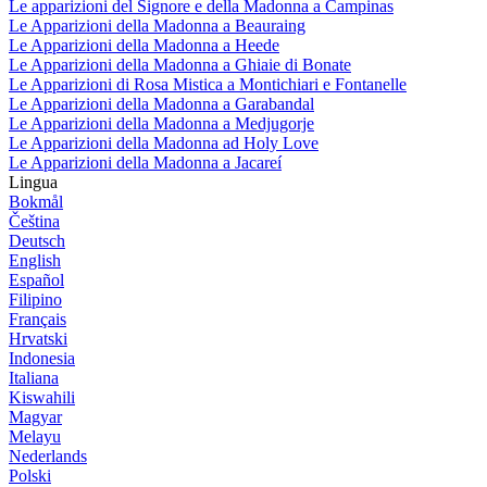
Le apparizioni del Signore e della Madonna a Campinas
Le Apparizioni della Madonna a Beauraing
Le Apparizioni della Madonna a Heede
Le Apparizioni della Madonna a Ghiaie di Bonate
Le Apparizioni di Rosa Mistica a Montichiari e Fontanelle
Le Apparizioni della Madonna a Garabandal
Le Apparizioni della Madonna a Medjugorje
Le Apparizioni della Madonna ad Holy Love
Le Apparizioni della Madonna a Jacareí
Lingua
Bokmål
Čeština
Deutsch
English
Español
Filipino
Français
Hrvatski
Indonesia
Italiana
Kiswahili
Magyar
Melayu
Nederlands
Polski