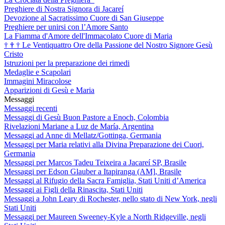
Preghiere di Nostra Signora di Jacareí
Devozione al Sacratissimo Cuore di San Giuseppe
Preghiere per unirsi con l’Amore Santo
La Fiamma d'Amore dell'Immacolato Cuore di Maria
†
†
†
Le Ventiquattro Ore della Passione del Nostro Signore Gesù
Cristo
Istruzioni per la preparazione dei rimedi
Medaglie e Scapolari
Immagini Miracolose
Apparizioni di Gesù e Maria
Messaggi
Messaggi recenti
Messaggi di Gesù Buon Pastore a Enoch, Colombia
Rivelazioni Mariane a Luz de María, Argentina
Messaggi ad Anne di Mellatz/Gottinga, Germania
Messaggi per Maria relativi alla Divina Preparazione dei Cuori,
Germania
Messaggi per Marcos Tadeu Teixeira a Jacareí SP, Brasile
Messaggi per Edson Glauber a Itapiranga (AM], Brasile
Messaggi al Rifugio della Sacra Famiglia, Stati Uniti d’America
Messaggi ai Figli della Rinascita, Stati Uniti
Messaggi a John Leary di Rochester, nello stato di New York, negli
Stati Uniti
Messaggi per Maureen Sweeney-Kyle a North Ridgeville, negli