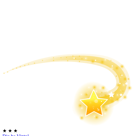
★
★
★