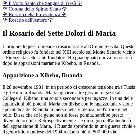
🌹
Il Volto Santo che Sangua di Gesù
🌹
🌹
Corona dello Spirito Santo
🌹
🌹
Rosario della Provvidenza
🌹
🌹
Rosario dell'Amore
🌹
Il Rosario dei Sette Dolori di Maria
L'origine di questo prezioso rosario risale all'Ordine Servita. Questo
ordine religioso fu fondato nel XIII secolo sul Monte Senario vicino
a Firenze da sette santi fondatori. Ha guadagnato nuova popolarità
dopo le apparizioni mariane a Kibeho, in Ruanda.
Apparizione a Kibeho, Ruanda
Il 28 novembre 1981, in un periodo di crescente tensione tra i Tutsis
e gli Hutu in Ruanda, Maria apparve a tre giovani ragazze al
College di Kibeho, una scuola secondaria per ragazze. In una delle
apparizioni più potenti, Maria condivise con le ragazze una visione
apocalittica del Ruanda immerso nella violenza, nell'orrore e nel
odio. Disse che se la gente non si fosse pentita, sarebbe presto
diventato orribile. Retrospettivamente... e un segno dell'autenticità
dell'apparizione di Maria, il Ruanda sprofondò in una guerra civile e
il genocidio ruandese del 1994 reclamò più di 800.000 vite.