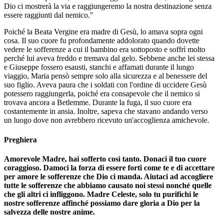
Dio ci mostrerà la via e raggiungeremo la nostra destinazione senza
essere raggiunti dal nemico."
Poiché la Beata Vergine era madre di Gesù, lo amava sopra ogni
cosa. Il suo cuore fu profondamente addolorato quando dovette
vedere le sofferenze a cui il bambino era sottoposto e soffrì molto
perché lui aveva freddo e tremava dal gelo. Sebbene anche lei stessa
e Giuseppe fossero esausti, stanchi e affamati durante il lungo
viaggio, Maria pensò sempre solo alla sicurezza e al benessere del
suo figlio. Aveva paura che i soldati con l'ordine di uccidere Gesù
potessero raggiungerla, poiché era consapevole che il nemico si
trovava ancora a Betlemme. Durante la fuga, il suo cuore era
costantemente in ansia. Inoltre, sapeva che stavano andando verso
un luogo dove non avrebbero ricevuto un'accoglienza amichevole.
Preghiera
Amorevole Madre, hai sofferto così tanto. Donaci il tuo cuore
coraggioso. Damoci la forza di essere forti come te e di accettare
per amore le sofferenze che Dio ci manda. Aiutaci ad accogliere
tutte le sofferenze che abbiamo causato noi stessi nonché quelle
che gli altri ci infliggono. Madre Celeste, solo tu purifichi le
nostre sofferenze affinché possiamo dare gloria a Dio per la
salvezza delle nostre anime.