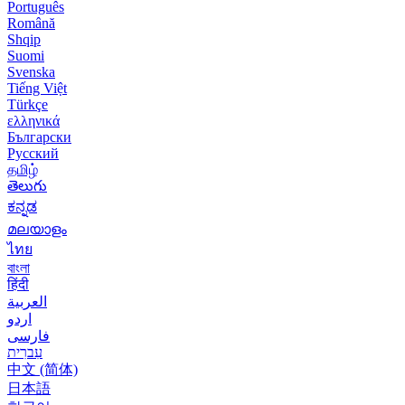
Português
Română
Shqip
Suomi
Svenska
Tiếng Việt
Türkçe
ελληνικά
Български
Русский
தமிழ்
తెలుగు
ಕನ್ನಡ
മലയാളം
ไทย
বাংলা
हिंदी
العربية
اردو
فارسی
עִברִית
中文 (简体)
日本語