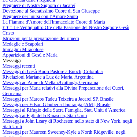
Preghiere di Nostra Signora di Jacareí
Devozione al Sacratissimo Cuore di San Giuseppe
Preghiere per unirsi con l’Amore Santo
La Fiamma d'Amore dell'Immacolato Cuore di Maria
†
†
†
Le Ventiquattro Ore della Passione del Nostro Signore Gesù
Cristo
Istruzioni per la preparazione dei rimedi
Medaglie e Scapolari
Immagini Miracolose
Apparizioni di Gesù e Maria
Messaggi
Messaggi recenti
Messaggi di Gesù Buon Pastore a Enoch, Colombia
Rivelazioni Mariane a Luz de María, Argentina
Messaggi ad Anne di Mellatz/Gottinga, Germania
Messaggi per Maria relativi alla Divina Preparazione dei Cuori,
Germania
Messaggi per Marcos Tadeu Teixeira a Jacareí SP, Brasile
Messaggi per Edson Glauber a Itapiranga (AM], Brasile
Messaggi al Rifugio della Sacra Famiglia, Stati Uniti d’America
Messaggi ai Figli della Rinascita, Stati Uniti
Messaggi a John Leary di Rochester, nello stato di New York, negli
Stati Uniti
Messaggi per Maureen Sweeney-Kyle a North Ridgeville, negli