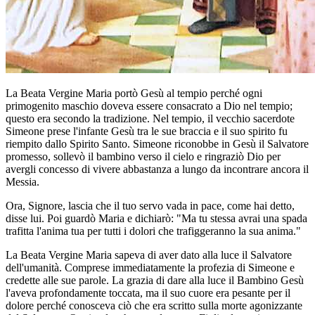
La Beata Vergine Maria portò Gesù al tempio perché ogni
primogenito maschio doveva essere consacrato a Dio nel tempio;
questo era secondo la tradizione. Nel tempio, il vecchio sacerdote
Simeone prese l'infante Gesù tra le sue braccia e il suo spirito fu
riempito dallo Spirito Santo. Simeone riconobbe in Gesù il Salvatore
promesso, sollevò il bambino verso il cielo e ringraziò Dio per
avergli concesso di vivere abbastanza a lungo da incontrare ancora il
Messia.
Ora, Signore, lascia che il tuo servo vada in pace, come hai detto,
disse lui. Poi guardò Maria e dichiarò: "Ma tu stessa avrai una spada
trafitta l'anima tua per tutti i dolori che trafiggeranno la sua anima."
La Beata Vergine Maria sapeva di aver dato alla luce il Salvatore
dell'umanità. Comprese immediatamente la profezia di Simeone e
credette alle sue parole. La grazia di dare alla luce il Bambino Gesù
l'aveva profondamente toccata, ma il suo cuore era pesante per il
dolore perché conosceva ciò che era scritto sulla morte agonizzante