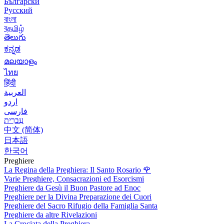
Български
Русский
বাংলা
বதமிழ்
తెలుగు
ಕನ್ನಡ
മലയാളം
ไทย
हिंदी
العربية
اردو
فارسی
עִברִית
中文 (简体)
日本語
한국어
Preghiere
La Regina della Preghiera: Il Santo Rosario
🌹
Varie Preghiere, Consacrazioni ed Esorcismi
Preghiere da Gesù il Buon Pastore ad Enoc
Preghiere per la Divina Preparazione dei Cuori
Preghiere del Sacro Rifugio della Famiglia Santa
Preghiere da altre Rivelazioni
La Crociata della Preghiera