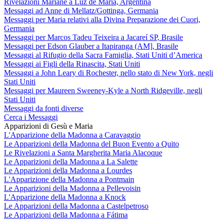
Rivelazioni Mariane a Luz de María, Argentina
Messaggi ad Anne di Mellatz/Gottinga, Germania
Messaggi per Maria relativi alla Divina Preparazione dei Cuori,
Germania
Messaggi per Marcos Tadeu Teixeira a Jacareí SP, Brasile
Messaggi per Edson Glauber a Itapiranga (AM], Brasile
Messaggi al Rifugio della Sacra Famiglia, Stati Uniti d’America
Messaggi ai Figli della Rinascita, Stati Uniti
Messaggi a John Leary di Rochester, nello stato di New York, negli
Stati Uniti
Messaggi per Maureen Sweeney-Kyle a North Ridgeville, negli
Stati Uniti
Messaggi da fonti diverse
Cerca i Messaggi
Apparizioni di Gesù e Maria
L'Apparizione della Madonna a Caravaggio
Le Apparizioni della Madonna del Buon Evento a Quito
Le Rivelazioni a Santa Margherita Maria Alacoque
Le Apparizioni della Madonna a La Salette
Le Apparizioni della Madonna a Lourdes
L'Apparizione della Madonna a Pontmain
Le Apparizioni della Madonna a Pellevoisin
L'Apparizione della Madonna a Knock
Le Apparizioni della Madonna a Castelpetroso
Le Apparizioni della Madonna a Fátima