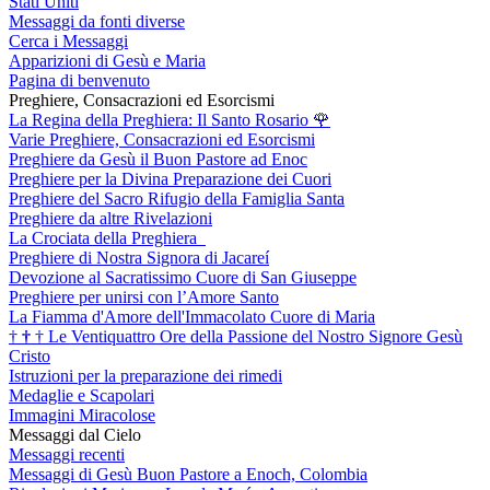
Stati Uniti
Messaggi da fonti diverse
Cerca i Messaggi
Apparizioni di Gesù e Maria
Pagina di benvenuto
Preghiere, Consacrazioni ed Esorcismi
La Regina della Preghiera: Il Santo Rosario
🌹
Varie Preghiere, Consacrazioni ed Esorcismi
Preghiere da Gesù il Buon Pastore ad Enoc
Preghiere per la Divina Preparazione dei Cuori
Preghiere del Sacro Rifugio della Famiglia Santa
Preghiere da altre Rivelazioni
La Crociata della Preghiera
Preghiere di Nostra Signora di Jacareí
Devozione al Sacratissimo Cuore di San Giuseppe
Preghiere per unirsi con l’Amore Santo
La Fiamma d'Amore dell'Immacolato Cuore di Maria
†
†
†
Le Ventiquattro Ore della Passione del Nostro Signore Gesù
Cristo
Istruzioni per la preparazione dei rimedi
Medaglie e Scapolari
Immagini Miracolose
Messaggi dal Cielo
Messaggi recenti
Messaggi di Gesù Buon Pastore a Enoch, Colombia