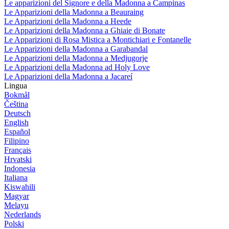
Le apparizioni del Signore e della Madonna a Campinas
Le Apparizioni della Madonna a Beauraing
Le Apparizioni della Madonna a Heede
Le Apparizioni della Madonna a Ghiaie di Bonate
Le Apparizioni di Rosa Mistica a Montichiari e Fontanelle
Le Apparizioni della Madonna a Garabandal
Le Apparizioni della Madonna a Medjugorje
Le Apparizioni della Madonna ad Holy Love
Le Apparizioni della Madonna a Jacareí
Lingua
Bokmål
Čeština
Deutsch
English
Español
Filipino
Français
Hrvatski
Indonesia
Italiana
Kiswahili
Magyar
Melayu
Nederlands
Polski