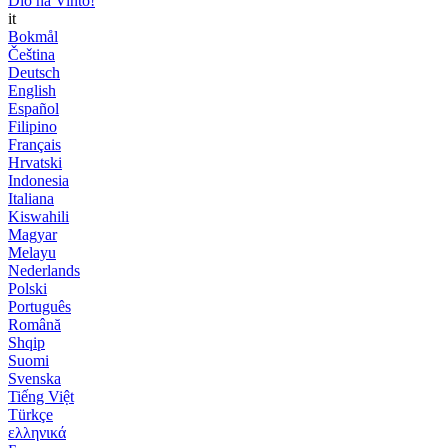
Dio ha Vinto!
it
Bokmål
Čeština
Deutsch
English
Español
Filipino
Français
Hrvatski
Indonesia
Italiana
Kiswahili
Magyar
Melayu
Nederlands
Polski
Português
Română
Shqip
Suomi
Svenska
Tiếng Việt
Türkçe
ελληνικά