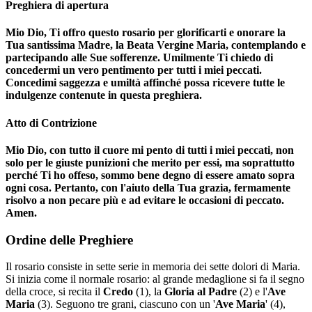
Preghiera di apertura
Mio Dio, Ti offro questo rosario per glorificarti e onorare la
Tua santissima Madre, la Beata Vergine Maria, contemplando e
partecipando alle Sue sofferenze. Umilmente Ti chiedo di
concedermi un vero pentimento per tutti i miei peccati.
Concedimi saggezza e umiltà affinché possa ricevere tutte le
indulgenze contenute in questa preghiera.
Atto di Contrizione
Mio Dio, con tutto il cuore mi pento di tutti i miei peccati, non
solo per le giuste punizioni che merito per essi, ma soprattutto
perché Ti ho offeso, sommo bene degno di essere amato sopra
ogni cosa. Pertanto, con l'aiuto della Tua grazia, fermamente
risolvo a non pecare più e ad evitare le occasioni di peccato.
Amen.
Ordine delle Preghiere
Il rosario consiste in sette serie in memoria dei sette dolori di Maria.
Si inizia come il normale rosario: al grande medaglione si fa il segno
della croce, si recita il
Credo
(1)
, la
Gloria al Padre
(2)
e l'
Ave
Maria
(3)
. Seguono tre grani, ciascuno con un '
Ave Maria
'
(4)
,