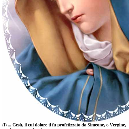
Inserzioni ai primi tre grani
(4.1)
... Gesù, che accresce la fede in noi.
(4.2)
... Gesù, che rafforza la speranza in noi.
(4.3)
... Gesù, che accende l'amore in noi.
Inserzioni ai Sette Misteri
(I)
... Gesù, il cui dolore ti fu profetizzato da Simeone, o Vergine,