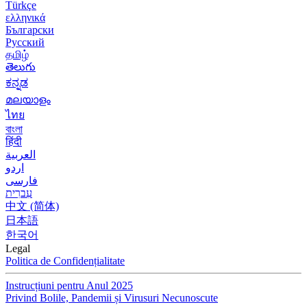
Türkçe
ελληνικά
Български
Русский
தமிழ்
తెలుగు
ಕನ್ನಡ
മലയാളം
ไทย
বাংলা
हिंदी
العربية
اردو
فارسی
עִברִית
中文 (简体)
日本語
한국어
Legal
Politica de Confidențialitate
Instrucțiuni pentru Anul 2025
Privind Bolile, Pandemii și Virusuri Necunoscute