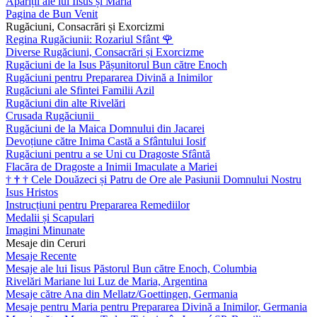
Apariții ale lui Iisus și Maria
Pagina de Bun Venit
Rugăciuni, Consacrări și Exorcizmi
Regina Rugăciunii: Rozariul Sfânt
🌹
Diverse Rugăciuni, Consacrări și Exorcizme
Rugăciuni de la Isus Pășunitorul Bun către Enoch
Rugăciuni pentru Prepararea Divină a Inimilor
Rugăciuni ale Sfintei Familii Azil
Rugăciuni din alte Rivelări
Crusada Rugăciunii
Rugăciuni de la Maica Domnului din Jacarei
Devoțiune către Inima Castă a Sfântului Iosif
Rugăciuni pentru a se Uni cu Dragoste Sfântă
Flacăra de Dragoste a Inimii Imaculate a Mariei
†
†
†
Cele Douăzeci și Patru de Ore ale Pasiunii Domnului Nostru
Isus Hristos
Instrucțiuni pentru Prepararea Remediilor
Medalii și Scapulari
Imagini Minunate
Mesaje din Ceruri
Mesaje Recente
Mesaje ale lui Iisus Păstorul Bun către Enoch, Columbia
Rivelări Mariane lui Luz de Maria, Argentina
Mesaje către Ana din Mellatz/Goettingen, Germania
Mesaje pentru Maria pentru Prepararea Divină a Inimilor, Germania