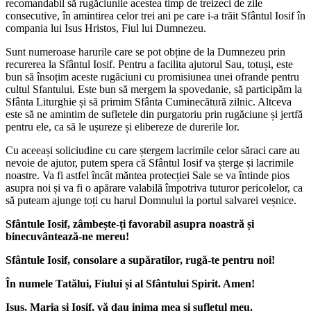
recomandabil să rugăciunile acestea timp de treizeci de zile
consecutive, în amintirea celor trei ani pe care i-a trăit Sfântul Iosif în
compania lui Isus Hristos, Fiul lui Dumnezeu.
Sunt numeroase harurile care se pot obține de la Dumnezeu prin
recurerea la Sfântul Iosif. Pentru a facilita ajutorul Sau, totuși, este
bun să însoțim aceste rugăciuni cu promisiunea unei ofrande pentru
cultul Sfantului. Este bun să mergem la spovedanie, să participăm la
Sfânta Liturghie și să primim Sfânta Cuminecătură zilnic. Altceva
este să ne amintim de sufletele din purgatoriu prin rugăciune și jertfă
pentru ele, ca să le ușureze și elibereze de durerile lor.
Cu aceeași soliciudine cu care ștergem lacrimile celor săraci care au
nevoie de ajutor, putem spera că Sfântul Iosif va șterge și lacrimile
noastre. Va fi astfel încât măntea protecției Sale se va întinde pios
asupra noi și va fi o apărare valabilă împotriva tuturor pericolelor, ca
să puteam ajunge toți cu harul Domnului la portul salvarei veșnice.
Sfântule Iosif, zâmbește-ți favorabil asupra noastră și
binecuvântează-ne mereu!
Sfântule Iosif, consolare a supăratilor, rugă-te pentru noi!
În numele Tatălui, Fiului și al Sfântului Spirit. Amen!
Isus, Maria și Iosif, vă dau inima mea și sufletul meu.