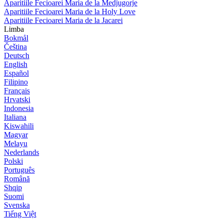
Aparitiile Fecioarei Maria de la Medjugorje
Aparitiile Fecioarei Maria de la Holy Love
Aparitiile Fecioarei Maria de la Jacarei
Limba
Bokmål
Čeština
Deutsch
English
Español
Filipino
Français
Hrvatski
Indonesia
Italiana
Kiswahili
Magyar
Melayu
Nederlands
Polski
Português
Română
Shqip
Suomi
Svenska
Tiếng Việt