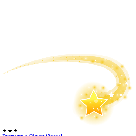
★
★
★