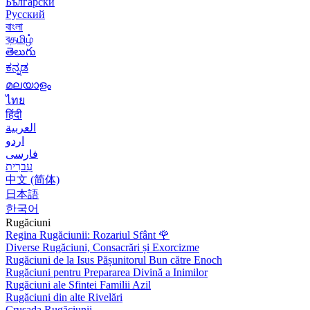
Български
Русский
বাংলা
বதமிழ்
తెలుగు
ಕನ್ನಡ
മലയാളം
ไทย
हिंदी
العربية
اردو
فارسی
עִברִית
中文 (简体)
日本語
한국어
Rugăciuni
Regina Rugăciunii: Rozariul Sfânt
🌹
Diverse Rugăciuni, Consacrări și Exorcizme
Rugăciuni de la Isus Pășunitorul Bun către Enoch
Rugăciuni pentru Prepararea Divină a Inimilor
Rugăciuni ale Sfintei Familii Azil
Rugăciuni din alte Rivelări
Crusada Rugăciunii