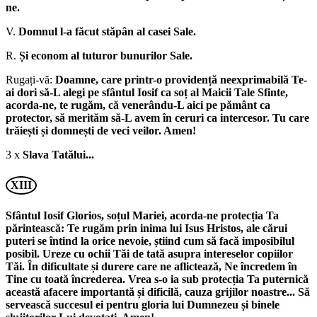
ne.
V.
Domnul l-a făcut stăpân al casei Sale.
R.
Și econom al tuturor bunurilor Sale.
Rugați-vă:
Doamne, care printr-o providență neexprimabilă Te-
ai dori să-L alegi pe sfântul Iosif ca soț al Maicii Tale Sfinte,
acorda-ne, te rugăm, că venerându-L aici pe pământ ca
protector, să merităm să-L avem în ceruri ca intercesor. Tu care
trăiești și domnești de veci veilor. Amen!
3 x
Slava Tatălui...
XIII
Sfântul Iosif Glorios, soțul Mariei, acorda-ne protecția Ta
părintească: Te rugăm prin inima lui Isus Hristos, ale cărui
puteri se întind la orice nevoie, știind cum să facă imposibilul
posibil. Ureze cu ochii Tăi de tată asupra intereselor copiilor
Tăi. În dificultate și durere care ne aflictează, Ne încredem în
Tine cu toată încrederea. Vrea s-o ia sub protecția Ta puternică
această afacere importantă și dificilă, cauza grijilor noastre... Să
servească succesul ei pentru gloria lui Dumnezeu și binele