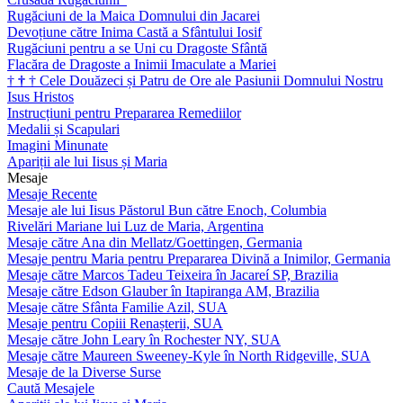
Rugăciuni de la Maica Domnului din Jacarei
Devoțiune către Inima Castă a Sfântului Iosif
Rugăciuni pentru a se Uni cu Dragoste Sfântă
Flacăra de Dragoste a Inimii Imaculate a Mariei
†
†
†
Cele Douăzeci și Patru de Ore ale Pasiunii Domnului Nostru
Isus Hristos
Instrucțiuni pentru Prepararea Remediilor
Medalii și Scapulari
Imagini Minunate
Apariții ale lui Iisus și Maria
Mesaje
Mesaje Recente
Mesaje ale lui Iisus Păstorul Bun către Enoch, Columbia
Rivelări Mariane lui Luz de Maria, Argentina
Mesaje către Ana din Mellatz/Goettingen, Germania
Mesaje pentru Maria pentru Prepararea Divină a Inimilor, Germania
Mesaje către Marcos Tadeu Teixeira în Jacareí SP, Brazilia
Mesaje către Edson Glauber în Itapiranga AM, Brazilia
Mesaje către Sfânta Familie Azil, SUA
Mesaje pentru Copiii Renașterii, SUA
Mesaje către John Leary în Rochester NY, SUA
Mesaje către Maureen Sweeney-Kyle în North Ridgeville, SUA
Mesaje de la Diverse Surse
Caută Mesajele