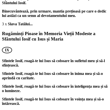
Sfântului Iosif.
Binecuvântează, prin urmare, mantia prețioasă pe care o dedic
lui astăzi ca un semn al devotamentului meu.
3 x
Slava Tatălui...
Rugăminți Pioase în Memoria Vieții Modeste a
Sfântului Iosif cu Isus și Maria
IX
Sfintele Iosif, roagă-te lui Isus să coboare în sufletul meu și să-l
sfințească.
Sfintele Iosif, roagă-te lui Isus să coboare în inima mea și să-o
aprindă cu caritate.
Sfintele Iosif, roagă-te lui Isus să coboare în inteligența mea și să
o lumineze.
Sfintele Iosif, roagă-te lui Isus să coboare în voința mea și să-o
întărească.