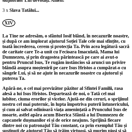
slujitorilor Lui devotați. Amen!
3 x
Slava Tatălui...
XIV
La Tine ne adresăm, o sfântul Iosif blând, în necazurile noastre,
și după ce am implorat ajutorul Soției Tale cele mai sfințite, cu
toată încrederea, cerem și protecția Ta. Prin acea legătură sacră
de caritate care Te-a unit cu Fecioara Imaculată, Mama lui
Dumnezeu, și prin dragostea părintească pe care ai avut-o
pentru Pruncul Isus, Te rugăm instâncios să arunci un privire
blândă asupra moștenirii pe care Isus Hristos a cumpărat-o cu
sângele Lui, și să ne ajute în necazurile noastre cu ajutorul și
puterea Ta.
Apără-ne, o cel mai previzător păzitor al Sfintei Familii, rasa
alesă a lui Isus Hristos. Departează de noi, o Tată cel mai
iubitor, ciuma erorilor și vicelor. Ajută-ne din ceruri, o sprijinul
nostru cel mai puternic, în lupta împotriva puterii întunericului,
și cum ai salvat odinioară viața amenințată a Pruncului Isus de
moarte, astfel apăra acum Biserica Sfântă a lui Dumnezeu de
capcanele dușmanilor ei și de orice neajuns. Sprijină fiecare
dintre noi cu patronajul Tău constant, ca prin exemplul Tău și
susținuti de ajutorul Tău să trăim virtuoși, să murim pioși și să