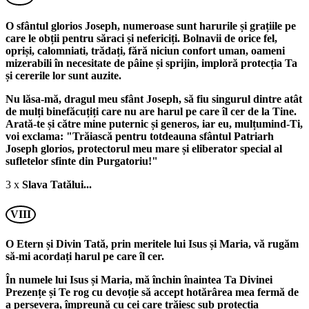
O sfântul glorios Joseph, numeroase sunt harurile și grațiile pe
care le obții pentru săraci și nefericiți. Bolnavii de orice fel,
opriși, calomniati, trădați, fără niciun confort uman, oameni
mizerabili în necesitate de pâine și sprijin, imploră protecția Ta
și cererile lor sunt auzite.
Nu lăsa-mă, dragul meu sfânt Joseph, să fiu singurul dintre atât
de mulți binefăcuțiți care nu are harul pe care îl cer de la Tine.
Arată-te și către mine puternic și generos, iar eu, mulțumind-Ti,
voi exclama: "Trăiască pentru totdeauna sfântul Patriarh
Joseph glorios, protectorul meu mare și eliberator special al
sufletelor sfinte din Purgatoriu!"
3 x
Slava Tatălui...
VIII
O Etern și Divin Tată, prin meritele lui Isus și Maria, vă rugăm
să-mi acordați harul pe care îl cer.
În numele lui Isus și Maria, mă închin înaintea Ta Divinei
Prezențe și Te rog cu devoție să accept hotărârea mea fermă de
a persevera, împreună cu cei care trăiesc sub protecția