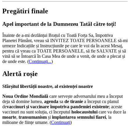
Pregătiri finale
Apel important de la Dumnezeu Tatăl către toți!
Înainte de a-mi dezlănțui Brațul cu Toată Forța Sa, împotriva
Planetei Pământ, vreau să INVITEZ TOATE PERSOANELE să-mi
urmeze Indicațiile și Instrucțiunile pe care le voi da în acest Mesaj,
pentru că vreau ca TOATE PERSOANELE, să fie SALVATE și să
vină să se Întoarcă în Casa Mea de unde a venit, de unde a plecat și
de unde este.
(
Continuați...
)
Alertă roșie
Sfârșitul libertății noastre, al existenței noastre
Noua Ordine Mondială
care servește adversarului meu a început
deja să domine lumea,
agenda
sa
de tiranie
a început cu planul
de
vaccinuri și vaccinare împotriva pandemiei existente
; aceste
vaccinuri nu sunt soluția, ci începutul
holocaustului
care va duce la
moarte
,
transumanism
și
implantarea semnului fiarei
, la
milioane de ființe umane. (
Continuați
)