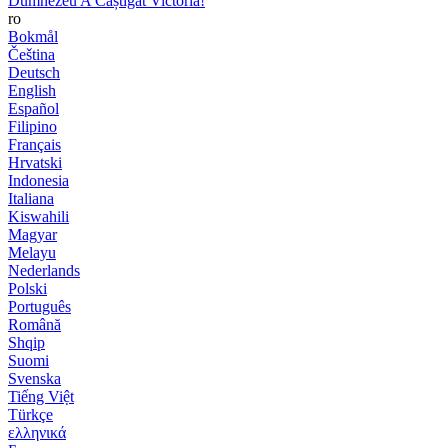
Dumnezeu A Câștigat Victoria!
ro
Bokmål
Čeština
Deutsch
English
Español
Filipino
Français
Hrvatski
Indonesia
Italiana
Kiswahili
Magyar
Melayu
Nederlands
Polski
Português
Română
Shqip
Suomi
Svenska
Tiếng Việt
Türkçe
ελληνικά