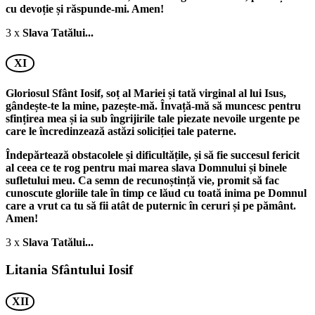
cu devoție și răspunde-mi. Amen!
3 x
Slava Tatălui...
XI
Gloriosul Sfânt Iosif, soț al Mariei și tată virginal al lui Isus,
gândește-te la mine, pazește-mă. Învață-mă să muncesc pentru
sfințirea mea și ia sub îngrijirile tale piezate nevoile urgente pe
care le încredinzează astăzi soliciției tale paterne.
Îndepărtează obstacolele și dificultățile, și să fie succesul fericit
al ceea ce te rog pentru mai marea slava Domnului și binele
sufletului meu. Ca semn de recunoștință vie, promit să fac
cunoscute gloriile tale în timp ce lăud cu toată inima pe Domnul
care a vrut ca tu să fii atât de puternic în ceruri și pe pământ.
Amen!
3 x
Slava Tatălui...
Litania Sfântului Iosif
XII