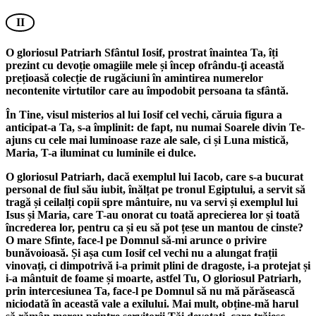
II
O gloriosul Patriarh Sfântul Iosif, prostrat înaintea Ta, îți
prezint cu devoție omagiile mele și încep ofrându-ţi această
prețioasă colecție de rugăciuni în amintirea numerelor
necontenite virtutilor care au împodobit persoana ta sfântă.
În Tine, visul misterios al lui Iosif cel vechi, căruia figura a
anticipat-a Ta, s-a împlinit: de fapt, nu numai Soarele divin Te-
ajuns cu cele mai luminoase raze ale sale, ci și Luna mistică,
Maria, T-a iluminat cu luminile ei dulce.
O gloriosul Patriarh, dacă exemplul lui Iacob, care s-a bucurat
personal de fiul său iubit, înălțat pe tronul Egiptului, a servit să
tragă și ceilalți copii spre mântuire, nu va servi și exemplul lui
Isus și Maria, care T-au onorat cu toată aprecierea lor și toată
încrederea lor, pentru ca și eu să pot țese un mantou de cinste?
O mare Sfinte, face-l pe Domnul să-mi arunce o privire
bunăvoioasă. Și așa cum Iosif cel vechi nu a alungat frații
vinovați, ci dimpotrivă i-a primit plini de dragoste, i-a protejat și
i-a mântuit de foame și moarte, astfel Tu, O gloriosul Patriarh,
prin intercesiunea Ta, face-l pe Domnul să nu mă părăsească
niciodată în această vale a exilului. Mai mult, obține-mă harul