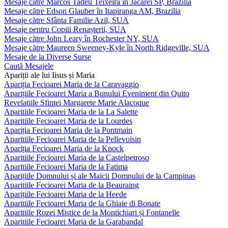
Mesaje către Marcos Tadeu Teixeira în Jacareí SP, Brazilia
Mesaje către Edson Glauber în Itapiranga AM, Brazilia
Mesaje către Sfânta Familie Azil, SUA
Mesaje pentru Copiii Renașterii, SUA
Mesaje către John Leary în Rochester NY, SUA
Mesaje către Maureen Sweeney-Kyle în North Ridgeville, SUA
Mesaje de la Diverse Surse
Caută Mesajele
Apariții ale lui Iisus și Maria
Apariția Fecioarei Maria de la Caravaggio
Aparițiile Fecioarei Maria a Bunului Eveniment din Quito
Revelatiile Sfintei Margarete Marie Alacoque
Aparitiile Fecioarei Maria de la La Salette
Aparitiile Fecioarei Maria de la Lourdes
Apariția Fecioarei Maria de la Pontmain
Aparitiile Fecioarei Maria de la Pellevoisin
Apariția Fecioarei Maria de la Knock
Aparitiile Fecioarei Maria de la Castelpetroso
Aparitiile Fecioarei Maria de la Fatima
Aparițiile Domnului și ale Maicii Domnului de la Campinas
Aparitiile Fecioarei Maria de la Beauraing
Aparițiile Fecioarei Maria de la Heede
Aparitiile Fecioarei Maria de la Ghiaie di Bonate
Aparitiile Rozei Mistice de la Montichiari și Fontanelle
Aparitiile Fecioarei Maria de la Garabandal