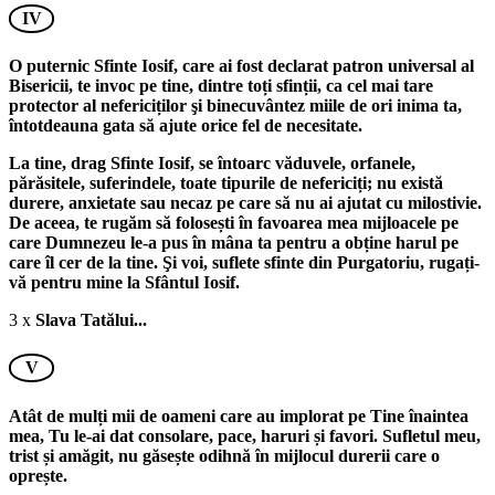
IV
O puternic Sfinte Iosif, care ai fost declarat patron universal al
Bisericii, te invoc pe tine, dintre toți sfinții, ca cel mai tare
protector al nefericiților şi binecuvântez miile de ori inima ta,
întotdeauna gata să ajute orice fel de necesitate.
La tine, drag Sfinte Iosif, se întoarc văduvele, orfanele,
părăsitele, suferindele, toate tipurile de nefericiți; nu există
durere, anxietate sau necaz pe care să nu ai ajutat cu milostivie.
De aceea, te rugăm să folosești în favoarea mea mijloacele pe
care Dumnezeu le-a pus în mâna ta pentru a obține harul pe
care îl cer de la tine. Şi voi, suflete sfinte din Purgatoriu, rugați-
vă pentru mine la Sfântul Iosif.
3 x
Slava Tatălui...
V
Atât de mulți mii de oameni care au implorat pe Tine înaintea
mea, Tu le-ai dat consolare, pace, haruri și favori. Sufletul meu,
trist și amăgit, nu găsește odihnă în mijlocul durerii care o
oprește.