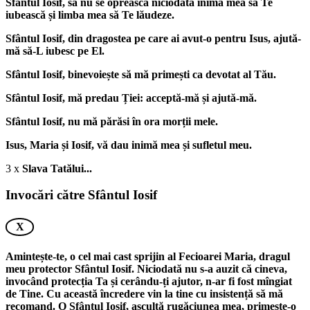
Sfântul Iosif, să nu se oprească niciodată inimă mea să Te
iubească și limba mea să Te lăudeze.
Sfântul Iosif, din dragostea pe care ai avut-o pentru Isus, ajută-
mă să-L iubesc pe El.
Sfântul Iosif, binevoiește să mă primești ca devotat al Tău.
Sfântul Iosif, mă predau Ției: acceptă-mă și ajută-mă.
Sfântul Iosif, nu mă părăsi în ora morții mele.
Isus, Maria și Iosif, vă dau inimă mea și sufletul meu.
3 x
Slava Tatălui...
Invocări către Sfântul Iosif
X
Amintește-te, o cel mai cast sprijin al Fecioarei Maria, dragul
meu protector Sfântul Iosif. Niciodată nu s-a auzit că cineva,
invocând protecția Ta și cerându-ți ajutor, n-ar fi fost mîngiat
de Tine. Cu această încredere vin la tine cu insistență să mă
recomand. O Sfântul Iosif, ascultă rugăciunea mea, primește-o