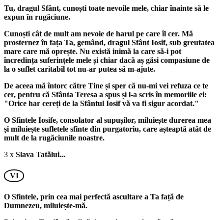
Tu, dragul Sfânt, cunoști toate nevoile mele, chiar înainte să le
expun în rugăciune.
Cunoști cât de mult am nevoie de harul pe care îl cer. Mă
prosternez în fața Ta, gemând, dragul Sfânt Iosif, sub greutatea
mare care mă oprește. Nu există inimă la care să-i pot
încredința suferințele mele și chiar dacă aș găsi compasiune de
la o suflet caritabil tot nu-ar putea să m-ajute.
De aceea mă întorc către Tine și sper că nu-mi vei refuza ce te
cer, pentru că Sfânta Teresa a spus și l-a scris în memoriile ei:
"Orice har cereți de la Sfântul Iosif vă va fi sigur acordat."
O Sfintele Iosife, consolator al supușilor, miluiește durerea mea
și miluiește sufletele sfinte din purgatoriu, care așteaptă atât de
mult de la rugăciunile noastre.
3 x
Slava Tatălui...
VI
O Sfintele, prin cea mai perfectă ascultare a Ta față de
Dumnezeu, miluiește-mă.