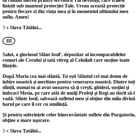
să rămân mereu printre servitorii Tăi devotați, care trăiesc
liniștit sub mantoul protecției Tale. Vreau această protecție
pentru fiecare zi din viața mea și în momentul ultimului meu
suflu. Amen!
3 x
Slava Tătălui...
III
Salut, o gloriosul Sfânt Iosif', depozitar al incomparabilelor
comori ale Cerului și tată vitreg al Celuilalt care susține toate
ființele.
După Maria cea mai sfântă, Tu ești Sfântul cel mai demn de
iubire noastră și merituos pentru venerarea noastră. Dintre toți
sfinții, numai tu ai avut onoarea să-ţi creşti, ghidezi, susţini şi
îmbraci Mesia, pe care atât de mulţi Profeţi şi Regi au dorit să-l
vadă. Sfinte Iosif, salvează sufletul meu și obţine din mila divină
harul pe care îl cer cu umilință.
Şi pentru suferințele celor binecuvântate suflete din Purgatoriu,
obţine o mare uşurare.
3 x
Slava Tatălui...