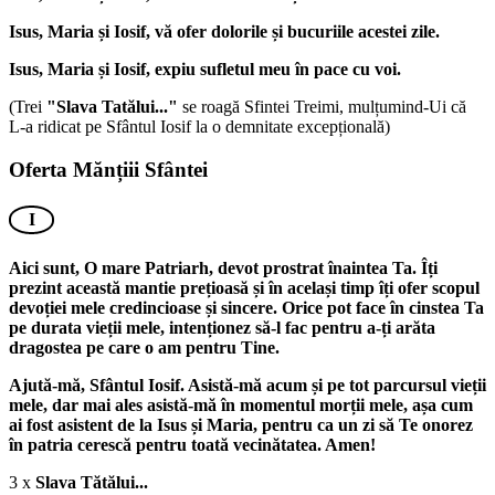
Isus, Maria și Iosif, vă ofer dolorile și bucuriile acestei zile.
Isus, Maria și Iosif, expiu sufletul meu în pace cu voi.
(Trei
"Slava Tatălui..."
se roagă Sfintei Treimi, mulțumind-Ui că
L-a ridicat pe Sfântul Iosif la o demnitate excepțională)
Oferta Mănțiii Sfântei
I
Aici sunt, O mare Patriarh, devot prostrat înaintea Ta. Îți
prezint această mantie prețioasă și în același timp îți ofer scopul
devoției mele credincioase și sincere. Orice pot face în cinstea Ta
pe durata vieții mele, intenționez să-l fac pentru a-ți arăta
dragostea pe care o am pentru Tine.
Ajută-mă, Sfântul Iosif. Asistă-mă acum și pe tot parcursul vieții
mele, dar mai ales asistă-mă în momentul morții mele, așa cum
ai fost asistent de la Isus și Maria, pentru ca un zi să Te onorez
în patria cerescă pentru toată vecinătatea. Amen!
3 x
Slava Tătălui...