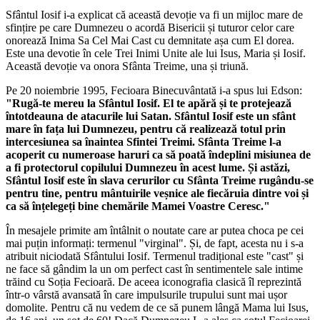
Sfântul Iosif i-a explicat că această devoție va fi un mijloc mare de
sfințire pe care Dumnezeu o acordă Bisericii și tuturor celor care
onorează Inima Sa Cel Mai Cast cu demnitate așa cum El dorea.
Este una devotie în cele Trei Inimi Unite ale lui Isus, Maria și Iosif.
Această devoție va onora Sfânta Treime, una și triună.
Pe 20 noiembrie 1995, Fecioara Binecuvântată i-a spus lui Edson:
"Rugă-te mereu la Sfântul Iosif. El te apără și te protejează
întotdeauna de atacurile lui Satan. Sfântul Iosif este un sfânt
mare în fața lui Dumnezeu, pentru că realizează totul prin
intercesiunea sa înaintea Sfintei Treimi. Sfânta Treime l-a
acoperit cu numeroase haruri ca să poată îndeplini misiunea de
a fi protectorul copilului Dumnezeu în acest lume. Și astăzi,
Sfântul Iosif este în slava cerurilor cu Sfânta Treime rugându-se
pentru tine, pentru mântuirile veșnice ale fiecăruia dintre voi și
ca să înțelegeți bine chemările Mamei Voastre Ceresc."
În mesajele primite am întâlnit o noutate care ar putea choca pe cei
mai puțin informați: termenul
"virginal"
. Și, de fapt, acesta nu i s-a
atribuit niciodată Sfântului Iosif. Termenul tradițional este "cast" și
ne face să gândim la un om perfect cast în sentimentele sale intime
trăind cu Soția Fecioară. De aceea iconografia clasică îl reprezintă
într-o vârstă avansată în care impulsurile trupului sunt mai ușor
domolite. Pentru că nu vedem de ce să punem lângă Mama lui Isus,