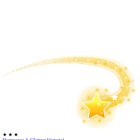
★
★
★