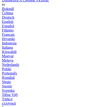
Dumnezeu A Câștigat Victoria!
ro
Bokmål
Čeština
Deutsch
English
Español
Filipino
Français
Hrvatski
Indonesia
Italiana
Kiswahili
Magyar
Melayu
Nederlands
Polski
Português
Română
Shqip
Suomi
Svenska
Tiếng Việt
Türkçe
ελληνικά