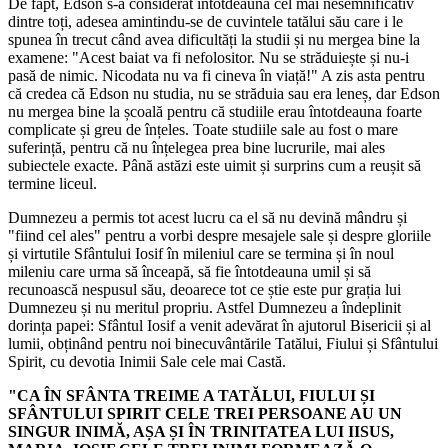
De fapt, Edson s-a considerat întotdeauna cel mai nesemnificativ
dintre toți, adesea amintindu-se de cuvintele tatălui său care i le
spunea în trecut când avea dificultăți la studii și nu mergea bine la
examene: "Acest baiat va fi nefolositor. Nu se străduiește și nu-i
pasă de nimic. Nicodata nu va fi cineva în viață!" A zis asta pentru
că credea că Edson nu studia, nu se străduia sau era leneș, dar Edson
nu mergea bine la școală pentru că studiile erau întotdeauna foarte
complicate și greu de înțeles. Toate studiile sale au fost o mare
suferință, pentru că nu înțelegea prea bine lucrurile, mai ales
subiectele exacte. Până astăzi este uimit și surprins cum a reușit să
termine liceul.
Dumnezeu a permis tot acest lucru ca el să nu devină mândru și
"fiind cel ales" pentru a vorbi despre mesajele sale și despre gloriile
și virtutile Sfântului Iosif în mileniul care se termina și în noul
mileniu care urma să înceapă, să fie întotdeauna umil și să
recunoască nespusul său, deoarece tot ce știe este pur grația lui
Dumnezeu și nu meritul propriu. Astfel Dumnezeu a îndeplinit
dorința papei: Sfântul Iosif a venit adevărat în ajutorul Bisericii și al
lumii, obținând pentru noi binecuvântările Tatălui, Fiului și Sfântului
Spirit, cu devotia Inimii Sale cele mai Castă.
"CA ÎN SFÂNTA TREIME A TATĂLUI, FIULUI ȘI
SFÂNTULUI SPIRIT CELE TREI PERSOANE AU UN
SINGUR INIMĂ, AȘA ȘI ÎN TRINITATEA LUI IISUS,