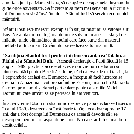
cum i-a ajutat pe Maria și Isus, să ne apăre de capcanele dușmanului
și de orice adversitate. Să încercăm să fiem mai sensibili la lucrurile
lui Dumnezeu și să învățăm de la Sfântul Iosif să servim economiei
mântuirii.
Sfântul Iosif este maestru exemplar în slujba misiunii salvatoare a lui
Isus. Ne arată drumul legământului de salvare în această sfârșit de
mileniu, unde plinitudinea timpului care face parte din misterul
ineffabil al Incarnării Cuvântului se realizează tot mai mult.
"Să obțină Sfântul Iosif pentru toți binecuvântarea Tatălui, a
Fiului și a Sfântului Duh."
Această declarație a Papii făcută la 15
august 1989, practic a accelerat aceste noi vremuri de haruri și
binecuvântări pentru Biserică și lume, căci câteva zile mai târziu, la
1 septembrie același an, Dumnezeu a început să facă lucrarea sa
divină în Amazonia tăcut preparând pe Edson și mama lui Maria do
Carmo, prin haruri și daruri particulare pentru aparițiile Maicii
Domnului care urmau să se petreacă în ani venitori.
În acea vreme Edson nu știa nimic despre ce papa declarase Bisericii
în anul 1989, deoarece era încă foarte tânăr, avea doar aproape 17
ani, dar a fost dorința lui Dumnezeu ca această devotie să i se
descopere pentru a o răspândi pe lume. Nu că el ar fi fost mai bun
decât ceilalți.