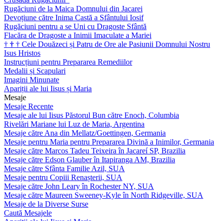
Rugăciuni de la Maica Domnului din Jacarei
Devoțiune către Inima Castă a Sfântului Iosif
Rugăciuni pentru a se Uni cu Dragoste Sfântă
Flacăra de Dragoste a Inimii Imaculate a Mariei
†
†
†
Cele Douăzeci și Patru de Ore ale Pasiunii Domnului Nostru
Isus Hristos
Instrucțiuni pentru Prepararea Remediilor
Medalii și Scapulari
Imagini Minunate
Apariții ale lui Iisus și Maria
Mesaje
Mesaje Recente
Mesaje ale lui Iisus Păstorul Bun către Enoch, Columbia
Rivelări Mariane lui Luz de Maria, Argentina
Mesaje către Ana din Mellatz/Goettingen, Germania
Mesaje pentru Maria pentru Prepararea Divină a Inimilor, Germania
Mesaje către Marcos Tadeu Teixeira în Jacareí SP, Brazilia
Mesaje către Edson Glauber în Itapiranga AM, Brazilia
Mesaje către Sfânta Familie Azil, SUA
Mesaje pentru Copiii Renașterii, SUA
Mesaje către John Leary în Rochester NY, SUA
Mesaje către Maureen Sweeney-Kyle în North Ridgeville, SUA
Mesaje de la Diverse Surse
Caută Mesajele