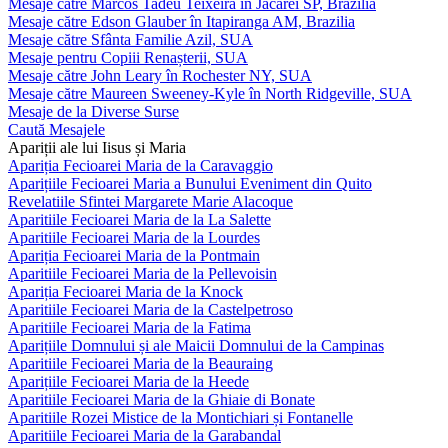
Mesaje către Marcos Tadeu Teixeira în Jacareí SP, Brazilia
Mesaje către Edson Glauber în Itapiranga AM, Brazilia
Mesaje către Sfânta Familie Azil, SUA
Mesaje pentru Copiii Renașterii, SUA
Mesaje către John Leary în Rochester NY, SUA
Mesaje către Maureen Sweeney-Kyle în North Ridgeville, SUA
Mesaje de la Diverse Surse
Caută Mesajele
Apariții ale lui Iisus și Maria
Apariția Fecioarei Maria de la Caravaggio
Aparițiile Fecioarei Maria a Bunului Eveniment din Quito
Revelatiile Sfintei Margarete Marie Alacoque
Aparitiile Fecioarei Maria de la La Salette
Aparitiile Fecioarei Maria de la Lourdes
Apariția Fecioarei Maria de la Pontmain
Aparitiile Fecioarei Maria de la Pellevoisin
Apariția Fecioarei Maria de la Knock
Aparitiile Fecioarei Maria de la Castelpetroso
Aparitiile Fecioarei Maria de la Fatima
Aparițiile Domnului și ale Maicii Domnului de la Campinas
Aparitiile Fecioarei Maria de la Beauraing
Aparițiile Fecioarei Maria de la Heede
Aparitiile Fecioarei Maria de la Ghiaie di Bonate
Aparitiile Rozei Mistice de la Montichiari și Fontanelle
Aparitiile Fecioarei Maria de la Garabandal