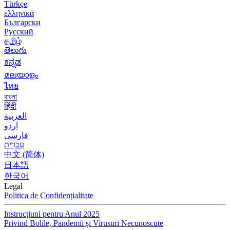
Türkçe
ελληνικά
Български
Русский
தமிழ்
తెలుగు
ಕನ್ನಡ
മലയാളം
ไทย
বাংলা
हिंदी
العربية
اردو
فارسی
עִברִית
中文 (简体)
日本語
한국어
Legal
Politica de Confidențialitate
Instrucțiuni pentru Anul 2025
Privind Bolile, Pandemii și Virusuri Necunoscute