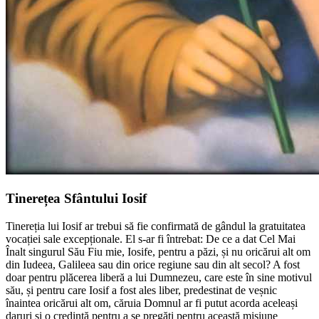
Tinerețea Sfântului Iosif
Tinereția lui Iosif ar trebui să fie confirmată de gândul la gratuitatea
vocației sale excepționale. El s-ar fi întrebat: De ce a dat Cel Mai
Înalt singurul Său Fiu mie, Iosife, pentru a păzi, și nu oricărui alt om
din Iudeea, Galileea sau din orice regiune sau din alt secol? A fost
doar pentru plăcerea liberă a lui Dumnezeu, care este în sine motivul
său, și pentru care Iosif a fost ales liber, predestinat de veșnic
înaintea oricărui alt om, căruia Domnul ar fi putut acorda aceleași
daruri și o credință pentru a se pregăti pentru această misiune