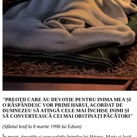
"PREOȚII CARE AU DEVOTIE PENTRU INIMA MEA ȘI
O RĂSPÂNDESC VOR PRIMI HARUL ACORDAT DE
DUMNEZEU SĂ ATINGĂ CELE MAI ÎNCHISE INIMI ȘI
SĂ CONVERTEASCĂ CEI MAI OBSTINAȚI PĂCĂTORI"
(Sfântul Iosif la 8 martie 1998 lui Edson)
În trecut, devoțiile și consacrările Inimilor lui Hristos, Maria și Iosif