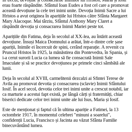
erau foarte răspândite. Sfântul Ioan Eudes a fost cel care a promovat
această devoțiune la cele trei inimi unite. Devoția Inimii Sacre a lui
Hristos a avut originea în aparițiile lui Hristos către Sfânta Margaret
Mary Alacoque. Mai târziu, Sfântul Anthony Mary Claret a
răspândit devoția și consacrarea Inimii Mariei peste tot.
Aparițiile din Fatima, deja în secolul al XX-lea, au întărit această
devoțiune. Însuși Maica Domnului a arătat, într-o dintre cele șase
apariții, Inimile ei încercuit de spini, cerând reparație. A revenit cu
Pruncul Hristos în 1925, la mănăstirea din Pontevedra, în Spania, și
i-a cerut surorii Lucia ca lumea să fie consacrată Inimii Sale
Imaculate și să se practice devoțiunea pe primele cinci sâmbătă ale
lunii.
Deja în secolul al XVIII, carmelitenii dezcalzi ai Sfintei Terese de
Avila au promovat devotia și consacrarea (sclavie) Inimii Sfântului
Iosif. În acel secol, devotia celor trei inimi unite a crescut notabil, iar
ca marturie a acestui fapt există, pe lângă cărți și fraternități, chiar
biserici dedicate celor trei inimi unite ale lui Isus, Maria și Iosif.
Este de menționat și faptul că în ultima apariție a Fatimei, la 13
octombrie 1917, în momentul celebrei "minuni a soarelui",
confidenții Lucia, Francisco și Jacinta au văzut Sfânta Familie
binecuvântând lumea.