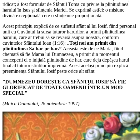
ridicat; a fost formulat de Sfântul Toma cu privire la plinitudinea
harului în Isus și sfințenia Mariei. Se exprimă astfel:
o misiune
divină excepțională cere o sfințeanie proporționată.
Acest principiu explică de ce sufletul sfânt al lui Iosif, fiind personal
unit cu Cuvântul la sursa tuturor harurilor, a primit plinitudinea
harului, care ar trebui să se revarsă asupra noastră, conform
cuvintelor Sfântului Ioan (1:16):
„Toți noi am primit din
plinitudinea Sa har pe har.”
Aceasta este de ce Maria, fiind
chemată să fie Mama lui Dumnezeu, a primit din momentul
conceperii ei o inițială plinitudine de har, care deja depășea harul
final al tuturor sfintilor împreună. Acest același principiu explică
preeminența Sfântului Iosif peste orice alt sfânt.
"DUMNEZEU DOREȘTE CA SFÂNTUL IOSIF SĂ FIE
GLORIFICAT DE TOATE OAMENII ÎNTR-UN MOD
SPECIAL"
(Maica Domnului, 26 noiembrie 1997)