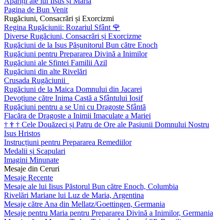
Apariții ale lui Iisus și Maria
Pagina de Bun Venit
Rugăciuni, Consacrări și Exorcizmi
Regina Rugăciunii: Rozariul Sfânt
🌹
Diverse Rugăciuni, Consacrări și Exorcizme
Rugăciuni de la Isus Pășunitorul Bun către Enoch
Rugăciuni pentru Prepararea Divină a Inimilor
Rugăciuni ale Sfintei Familii Azil
Rugăciuni din alte Rivelări
Crusada Rugăciunii
Rugăciuni de la Maica Domnului din Jacarei
Devoțiune către Inima Castă a Sfântului Iosif
Rugăciuni pentru a se Uni cu Dragoste Sfântă
Flacăra de Dragoste a Inimii Imaculate a Mariei
†
†
†
Cele Douăzeci și Patru de Ore ale Pasiunii Domnului Nostru
Isus Hristos
Instrucțiuni pentru Prepararea Remediilor
Medalii și Scapulari
Imagini Minunate
Mesaje din Ceruri
Mesaje Recente
Mesaje ale lui Iisus Păstorul Bun către Enoch, Columbia
Rivelări Mariane lui Luz de Maria, Argentina
Mesaje către Ana din Mellatz/Goettingen, Germania
Mesaje pentru Maria pentru Prepararea Divină a Inimilor, Germania