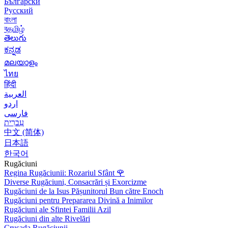
Български
Русский
বাংলা
বதமிழ்
తెలుగు
ಕನ್ನಡ
മലയാളം
ไทย
हिंदी
العربية
اردو
فارسی
עִברִית
中文 (简体)
日本語
한국어
Rugăciuni
Regina Rugăciunii: Rozariul Sfânt
🌹
Diverse Rugăciuni, Consacrări și Exorcizme
Rugăciuni de la Isus Pășunitorul Bun către Enoch
Rugăciuni pentru Prepararea Divină a Inimilor
Rugăciuni ale Sfintei Familii Azil
Rugăciuni din alte Rivelări
Crusada Rugăciunii