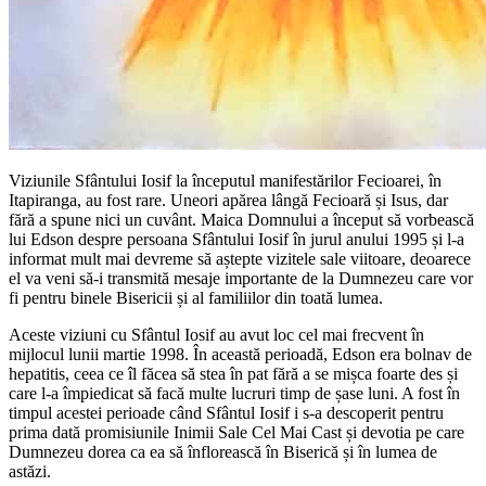
Viziunile Sfântului Iosif la începutul manifestărilor Fecioarei, în
Itapiranga, au fost rare. Uneori apărea lângă Fecioară și Isus, dar
fără a spune nici un cuvânt. Maica Domnului a început să vorbească
lui Edson despre persoana Sfântului Iosif în jurul anului 1995 și l-a
informat mult mai devreme să aștepte vizitele sale viitoare, deoarece
el va veni să-i transmită mesaje importante de la Dumnezeu care vor
fi pentru binele Bisericii și al familiilor din toată lumea.
Aceste viziuni cu Sfântul Iosif au avut loc cel mai frecvent în
mijlocul lunii martie 1998. În această perioadă, Edson era bolnav de
hepatitis, ceea ce îl făcea să stea în pat fără a se mișca foarte des și
care l-a împiedicat să facă multe lucruri timp de șase luni. A fost în
timpul acestei perioade când Sfântul Iosif i s-a descoperit pentru
prima dată promisiunile Inimii Sale Cel Mai Cast și devotia pe care
Dumnezeu dorea ca ea să înflorească în Biserică și în lumea de
astăzi.