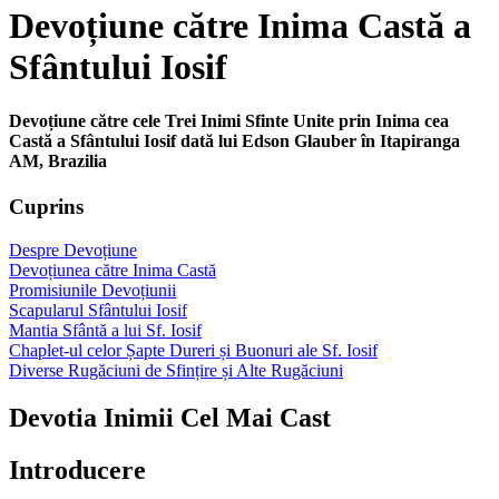
Devoțiune către Inima Castă a
Sfântului Iosif
Devoțiune către cele Trei Inimi Sfinte Unite prin Inima cea
Castă a Sfântului Iosif dată lui Edson Glauber în Itapiranga
AM, Brazilia
Cuprins
Despre Devoțiune
Devoțiunea către Inima Castă
Promisiunile Devoțiunii
Scapularul Sfântului Iosif
Mantia Sfântă a lui Sf. Iosif
Chaplet-ul celor Șapte Dureri și Buonuri ale Sf. Iosif
Diverse Rugăciuni de Sfințire și Alte Rugăciuni
Devotia Inimii Cel Mai Cast
Introducere