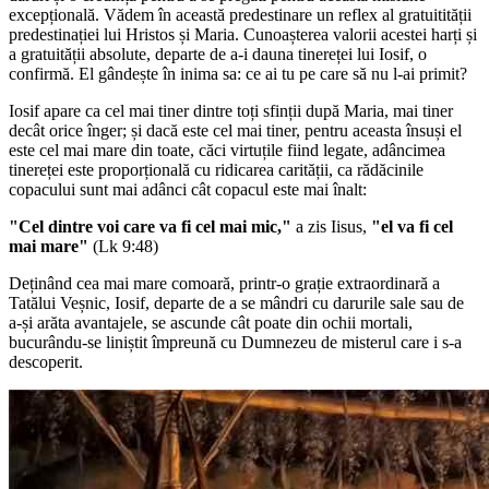
excepțională. Vădem în această predestinare un reflex al gratuitității
predestinației lui Hristos și Maria. Cunoașterea valorii acestei harți și
a gratuității absolute, departe de a-i dauna tinereței lui Iosif, o
confirmă. El gândește în inima sa: ce ai tu pe care să nu l-ai primit?
Iosif apare ca cel mai tiner dintre toți sfinții după Maria, mai tiner
decât orice înger; și dacă este cel mai tiner, pentru aceasta însuși el
este cel mai mare din toate, căci virtuțile fiind legate, adâncimea
tinereței este proporțională cu ridicarea carității, ca rădăcinile
copacului sunt mai adânci cât copacul este mai înalt:
"Cel dintre voi care va fi cel mai mic,"
a zis Iisus,
"el va fi cel
mai mare"
(Lk 9:48)
Deținând cea mai mare comoară, printr-o grație extraordinară a
Tatălui Veșnic, Iosif, departe de a se mândri cu darurile sale sau de
a-și arăta avantajele, se ascunde cât poate din ochii mortali,
bucurându-se liniștit împreună cu Dumnezeu de misterul care i s-a
descoperit.