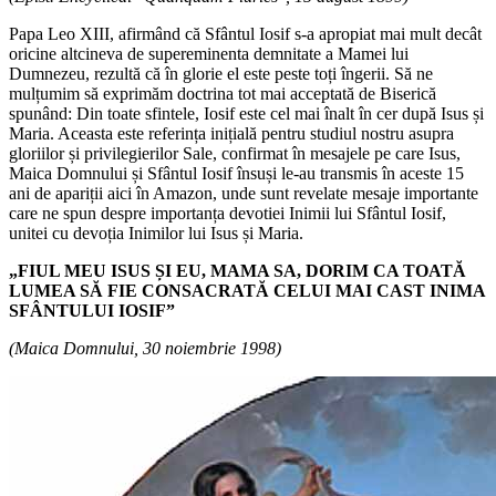
Papa Leo XIII, afirmând că Sfântul Iosif s-a apropiat mai mult decât
oricine altcineva de supereminenta demnitate a Mamei lui
Dumnezeu, rezultă că în glorie el este peste toți îngerii. Să ne
mulțumim să exprimăm doctrina tot mai acceptată de Biserică
spunând: Din toate sfintele, Iosif este cel mai înalt în cer după Isus și
Maria. Aceasta este referința inițială pentru studiul nostru asupra
gloriilor și privilegierilor Sale, confirmat în mesajele pe care Isus,
Maica Domnului și Sfântul Iosif însuși le-au transmis în aceste 15
ani de apariții aici în Amazon, unde sunt revelate mesaje importante
care ne spun despre importanța devotiei Inimii lui Sfântul Iosif,
unitei cu devoția Inimilor lui Isus și Maria.
„FIUL MEU ISUS ȘI EU, MAMA SA, DORIM CA TOATĂ
LUMEA SĂ FIE CONSACRATĂ CELUI MAI CAST INIMA
SFÂNTULUI IOSIF”
(Maica Domnului, 30 noiembrie 1998)