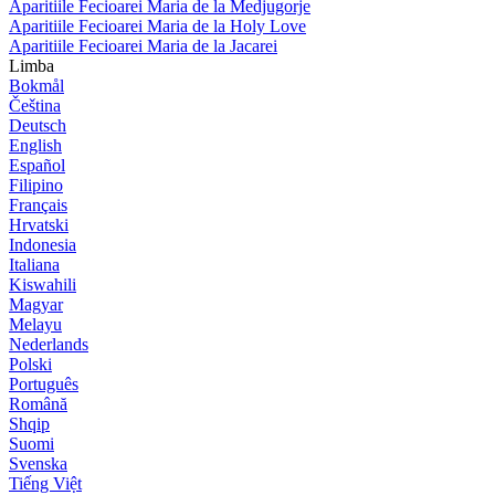
Aparitiile Fecioarei Maria de la Medjugorje
Aparitiile Fecioarei Maria de la Holy Love
Aparitiile Fecioarei Maria de la Jacarei
Limba
Bokmål
Čeština
Deutsch
English
Español
Filipino
Français
Hrvatski
Indonesia
Italiana
Kiswahili
Magyar
Melayu
Nederlands
Polski
Português
Română
Shqip
Suomi
Svenska
Tiếng Việt