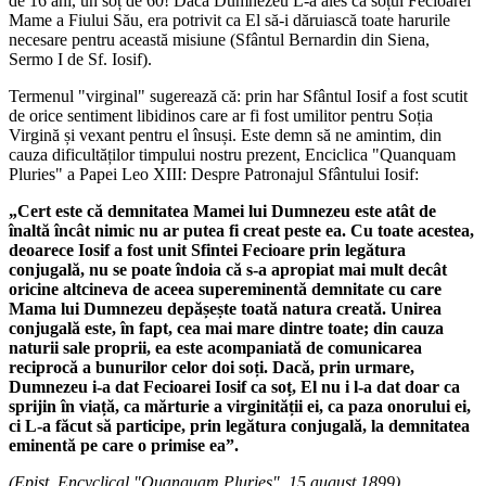
de 16 ani, un soț de 60! Dacă Dumnezeu L-a ales ca soțul Fecioarei
Mame a Fiului Său, era potrivit ca El să-i dăruiască toate harurile
necesare pentru această misiune (Sfântul Bernardin din Siena,
Sermo I de Sf. Iosif).
Termenul "virginal" sugerează că: prin har Sfântul Iosif a fost scutit
de orice sentiment libidinos care ar fi fost umilitor pentru Soția
Virgină și vexant pentru el însuși. Este demn să ne amintim, din
cauza dificultăților timpului nostru prezent, Enciclica "Quanquam
Pluries" a Papei Leo XIII: Despre Patronajul Sfântului Iosif:
„Cert este că demnitatea Mamei lui Dumnezeu este atât de
înaltă încât nimic nu ar putea fi creat peste ea. Cu toate acestea,
deoarece Iosif a fost unit Sfintei Fecioare prin legătura
conjugală, nu se poate îndoia că s-a apropiat mai mult decât
oricine altcineva de aceea supereminentă demnitate cu care
Mama lui Dumnezeu depășește toată natura creată. Unirea
conjugală este, în fapt, cea mai mare dintre toate; din cauza
naturii sale proprii, ea este acompaniată de comunicarea
reciprocă a bunurilor celor doi soți. Dacă, prin urmare,
Dumnezeu i-a dat Fecioarei Iosif ca soț, El nu i l-a dat doar ca
sprijin în viață, ca mărturie a virginității ei, ca paza onorului ei,
ci L-a făcut să participe, prin legătura conjugală, la demnitatea
eminentă pe care o primise ea”.
(Epist. Encyclical "Quanquam Pluries", 15 august 1899)