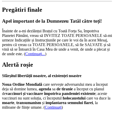
Pregătiri finale
Apel important de la Dumnezeu Tatăl către toți!
Înainte de a-mi dezlănțui Brațul cu Toată Forța Sa, împotriva
Planetei Pământ, vreau să INVITEZ TOATE PERSOANELE să-mi
urmeze Indicațiile și Instrucțiunile pe care le voi da în acest Mesaj,
pentru că vreau ca TOATE PERSOANELE, să fie SALVATE și să
vină să se Întoarcă în Casa Mea de unde a venit, de unde a plecat și
de unde este.
(
Continuați...
)
Alertă roșie
Sfârșitul libertății noastre, al existenței noastre
Noua Ordine Mondială
care servește adversarului meu a început
deja să domine lumea,
agenda
sa
de tiranie
a început cu planul
de
vaccinuri și vaccinare împotriva pandemiei existente
; aceste
vaccinuri nu sunt soluția, ci începutul
holocaustului
care va duce la
moarte
,
transumanism
și
implantarea semnului fiarei
, la
milioane de ființe umane. (
Continuați
)