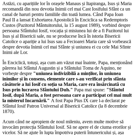
Astăzi, cu aparițiile lor în orașele Manaus și Itapiranga, Isus și Maria
recomandă din nou devotia Inimii cel mai Cast Iosifului Sfânt ca un
canal de haruri pentru familiile din toată lumea. Când Papa Ioan
Paul II a lansat Exhortarea Apostolică în Enciclica sa Redemptoris
Custos (Pazitorul Mântuitorului, la 15 august 1989), vorbind despre
persoana Sfântului Iosif, vocația și misiunea lui de a fi Pazitorul lui
Isus și al Bisericii sale, nu se producese încă în istoria Bisericii
Catolice o apariție a lui Isus sau a Fecioarei Maria care să vorbească
despre devotia Inimii cel mai Sfânte și uniunea ei cu cele Mai Sfinte
Inimi ale Lor.
În Enciclică, totuși, așa cum am văzut mai înainte, Papa, menționând
părerea lui Sfântul Augustin și a Sfântului Toma de Aquino, ne
vorbește despre
"uniunea indivizibilă a minților, în uniunea
inimilor și în consens, elemente care s-au verificat prin sfânta
căsătorie a lui Iosif cu soția sa Maria, care era însărcinată cu
Isus prin lucrarea Sfântului Duh."
Papa mai spune:
"Sfântul
Iosif, după Maria, a fost persoana care a participat cel mai mult
la misterul Incarnării."
A fost Papa Pius IX care l-a declarat pe
Sfântul Iosif Patron Universal al Bisericii Catolice (la 8 decembrie
1870).
Acum când ne apropiem de noul mileniu, avem multe motive să
invocăm protecția Sfântului Iosif. Să ne apere el de ciuma erorilor și
vicelor. Să ne ajute în lupta împotriva puterii întunericului și, așa