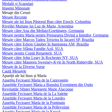
Medalii și Scapulari
Imagini Minunate
Mesaje din Ceruri
Mesaje Recente
Mesaje ale lui Iisus Păstorul Bun către Enoch, Columbia
Rivelări Mariane lui Luz de Maria, Argentina
Mesaje către Ana din Mellatz/Goettingen, Germania
Mesaje pentru Maria pentru Prepararea Divină a Inimilor, Germania
Mesaje către Marcos Tadeu Teixeira în Jacareí SP, Brazilia
Mesaje către Edson Glauber în Itapiranga AM, Brazilia
Mesaje către Sfânta Familie Azil, SUA
Mesaje pentru Copiii Renașterii, SUA
Mesaje către John Leary în Rochester NY, SUA
Mesaje către Maureen Sweeney-Kyle în North Ridgeville, SUA
Mesaje de la Diverse Surse
Caută Mesajele
Apariții ale lui Iisus și Maria
Apariția Fecioarei Maria de la Caravaggio
Aparițiile Fecioarei Maria a Bunului Eveniment din Quito
Revelatiile Sfintei Margarete Marie Alacoque
Aparitiile Fecioarei Maria de la La Salette
Aparitiile Fecioarei Maria de la Lourdes
Apariția Fecioarei Maria de la Pontmain
Aparitiile Fecioarei Maria de la Pellevoisin
Apariția Fecioarei Maria de la Knock