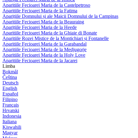
Aparitiile Fecioarei Maria de la Castelpetroso
Aparitiile Fecioarei Maria de la Fatima
Aparițiile Domnului și ale Maicii Domnului de la Campinas
Aparitiile Fecioarei Maria de la Beauraing
Aparițiile Fecioarei Maria de la Heede
Aparitiile Fecioarei Maria de la Ghiaie di Bonate
Aparitiile Rozei Mistice de la Montichiari și Fontanelle
Aparitiile Fecioarei Maria de la Garabandal
Aparitiile Fecioarei Maria de la Medjugorje
Aparitiile Fecioarei Maria de la Holy Love
Aparitiile Fecioarei Maria de la Jacarei
Limba
Bokmål
Čeština
Deutsch
English
Español
Filipino
Français
Hrvatski
Indonesia
Italiana
Kiswahili
Magyar