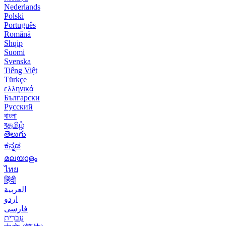
Nederlands
Polski
Português
Română
Shqip
Suomi
Svenska
Tiếng Việt
Türkçe
ελληνικά
Български
Русский
বাংলা
বதமிழ்
తెలుగు
ಕನ್ನಡ
മലയാളം
ไทย
हिंदी
العربية
اردو
فارسی
עִברִית