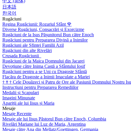
中文 (简体)
日本語
한국어
Rugăciuni
Regina Rugăciunii: Rozariul Sfânt
🌹
Diverse Rugăciuni, Consacrări și Exorcizme
Rugăciuni de la Isus Pășunitorul Bun către Enoch
Rugăciuni pentru Prepararea Divină a Inimilor
Rugăciuni ale Sfintei Familii Azil
Rugăciuni din alte Rivelări
Crusada Rugăciunii
Rugăciuni de la Maica Domnului din Jacarei
Devoțiune către Inima Castă a Sfântului Iosif
Rugăciuni pentru a se Uni cu Dragoste Sfântă
Flacăra de Dragoste a Inimii Imaculate a Mariei
†
†
†
Cele Douăzeci și Patru de Ore ale Pasiunii Domnului Nostru Isu
Instrucțiuni pentru Prepararea Remediilor
Medalii și Scapulari
Imagini Minunate
Apariții ale lui Iisus și Maria
Mesaje
Mesaje Recente
Mesaje ale lui Iisus Păstorul Bun către Enoch, Columbia
Rivelări Mariane lui Luz de Maria, Argentina
Mesaje către Ana din Mellatz/Goettingen, Germania