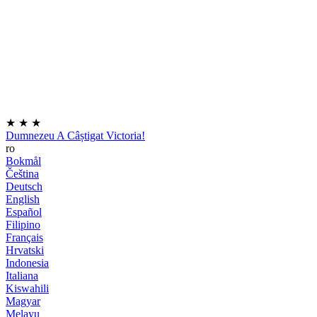
★
★
★
Dumnezeu A Câștigat Victoria!
ro
Bokmål
Čeština
Deutsch
English
Español
Filipino
Français
Hrvatski
Indonesia
Italiana
Kiswahili
Magyar
Melayu