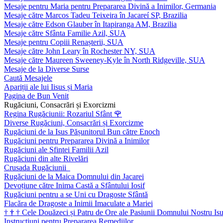
Mesaje pentru Maria pentru Prepararea Divină a Inimilor, Germania
Mesaje către Marcos Tadeu Teixeira în Jacareí SP, Brazilia
Mesaje către Edson Glauber în Itapiranga AM, Brazilia
Mesaje către Sfânta Familie Azil, SUA
Mesaje pentru Copiii Renașterii, SUA
Mesaje către John Leary în Rochester NY, SUA
Mesaje către Maureen Sweeney-Kyle în North Ridgeville, SUA
Mesaje de la Diverse Surse
Caută Mesajele
Apariții ale lui Iisus și Maria
Pagina de Bun Venit
Rugăciuni, Consacrări și Exorcizmi
Regina Rugăciunii: Rozariul Sfânt
🌹
Diverse Rugăciuni, Consacrări și Exorcizme
Rugăciuni de la Isus Pășunitorul Bun către Enoch
Rugăciuni pentru Prepararea Divină a Inimilor
Rugăciuni ale Sfintei Familii Azil
Rugăciuni din alte Rivelări
Crusada Rugăciunii
Rugăciuni de la Maica Domnului din Jacarei
Devoțiune către Inima Castă a Sfântului Iosif
Rugăciuni pentru a se Uni cu Dragoste Sfântă
Flacăra de Dragoste a Inimii Imaculate a Mariei
†
†
†
Cele Douăzeci și Patru de Ore ale Pasiunii Domnului Nostru Isu
Instrucțiuni pentru Prepararea Remediilor