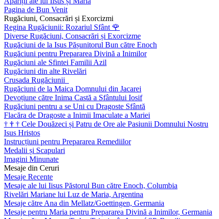
Apariții ale lui Iisus și Maria
Pagina de Bun Venit
Rugăciuni, Consacrări și Exorcizmi
Regina Rugăciunii: Rozariul Sfânt
🌹
Diverse Rugăciuni, Consacrări și Exorcizme
Rugăciuni de la Isus Pășunitorul Bun către Enoch
Rugăciuni pentru Prepararea Divină a Inimilor
Rugăciuni ale Sfintei Familii Azil
Rugăciuni din alte Rivelări
Crusada Rugăciunii
Rugăciuni de la Maica Domnului din Jacarei
Devoțiune către Inima Castă a Sfântului Iosif
Rugăciuni pentru a se Uni cu Dragoste Sfântă
Flacăra de Dragoste a Inimii Imaculate a Mariei
†
†
†
Cele Douăzeci și Patru de Ore ale Pasiunii Domnului Nostru
Isus Hristos
Instrucțiuni pentru Prepararea Remediilor
Medalii și Scapulari
Imagini Minunate
Mesaje din Ceruri
Mesaje Recente
Mesaje ale lui Iisus Păstorul Bun către Enoch, Columbia
Rivelări Mariane lui Luz de Maria, Argentina
Mesaje către Ana din Mellatz/Goettingen, Germania
Mesaje pentru Maria pentru Prepararea Divină a Inimilor, Germania