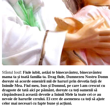
Sfântul Iosif:
Fiule iubit, astăzi te binecuvântez, binecuvântez
mama ta și toată familia ta. Drag fiule, Dumnezeu Nostru Domn
dorește să acorde omenirii mii de haruri prin devotia față de
Inimile Mea. Fiul meu, Isus și Domnul, pe care l-am crescut cu
dragoste de tată aici pe pământ, dorește ca toți oamenii să
răspândească această devotie a Inimii Mele la toate cei ce au
nevoie de harurile cerului. El cere de asemenea ca toți să ajute
celor mai necesari cu fapte bune și acțiuni.