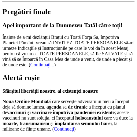
Pregătiri finale
Apel important de la Dumnezeu Tatăl către toți!
Înainte de a-mi dezlănțui Brațul cu Toată Forța Sa, împotriva
Planetei Pământ, vreau să INVITEZ TOATE PERSOANELE să-mi
urmeze Indicațiile și Instrucțiunile pe care le voi da în acest Mesaj,
pentru că vreau ca TOATE PERSOANELE, să fie SALVATE și să
vină să se Întoarcă în Casa Mea de unde a venit, de unde a plecat și
de unde este.
(
Continuați...
)
Alertă roșie
Sfârșitul libertății noastre, al existenței noastre
Noua Ordine Mondială
care servește adversarului meu a început
deja să domine lumea,
agenda
sa
de tiranie
a început cu planul
de
vaccinuri și vaccinare împotriva pandemiei existente
; aceste
vaccinuri nu sunt soluția, ci începutul
holocaustului
care va duce la
moarte
,
transumanism
și
implantarea semnului fiarei
, la
milioane de ființe umane. (
Continuați
)