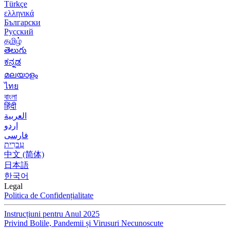
Türkçe
ελληνικά
Български
Русский
தமிழ்
తెలుగు
ಕನ್ನಡ
മലയാളം
ไทย
বাংলা
हिंदी
العربية
اردو
فارسی
עִברִית
中文 (简体)
日本語
한국어
Legal
Politica de Confidențialitate
Instrucțiuni pentru Anul 2025
Privind Bolile, Pandemii și Virusuri Necunoscute