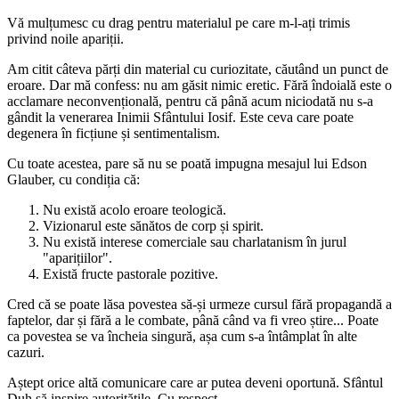
Vă mulțumesc cu drag pentru materialul pe care m-l-ați trimis
privind noile apariții.
Am citit câteva părți din material cu curiozitate, căutând un punct de
eroare. Dar mă confess: nu am găsit nimic eretic. Fără îndoială este o
acclamare neconvențională, pentru că până acum niciodată nu s-a
gândit la venerarea Inimii Sfântului Iosif. Este ceva care poate
degenera în ficțiune și sentimentalism.
Cu toate acestea, pare să nu se poată impugna mesajul lui Edson
Glauber, cu condiția că:
Nu există acolo eroare teologică.
Vizionarul este sănătos de corp și spirit.
Nu există interese comerciale sau charlatanism în jurul
"aparițiilor".
Există fructe pastorale pozitive.
Cred că se poate lăsa povestea să-și urmeze cursul fără propagandă a
faptelor, dar și fără a le combate, până când va fi vreo știre... Poate
ca povestea se va încheia singură, așa cum s-a întâmplat în alte
cazuri.
Aștept orice altă comunicare care ar putea deveni oportună. Sfântul
Duh să inspire autoritățile. Cu respect.