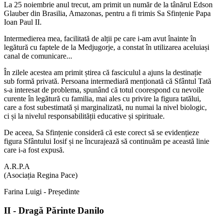
La 25 noiembrie anul trecut, am primit un număr de la tânărul Edson
Glauber din Brasilia, Amazonas, pentru a fi trimis Sa Sfințenie Papa
Ioan Paul II.
Intermedierea mea, facilitată de alții pe care i-am avut înainte în
legătură cu faptele de la Medjugorje, a constat în utilizarea aceluiași
canal de comunicare...
În zilele acestea am primit știrea că fasciculul a ajuns la destinație
sub formă privată. Persoana intermediară menționată că Sfântul Tată
s-a interesat de problema, spunând că totul coorespond cu nevoile
curente în legătură cu familia, mai ales cu privire la figura tatălui,
care a fost subestimată și marginalizată, nu numai la nivel biologic,
ci și la nivelul responsabilității educative și spirituale.
De aceea, Sa Sfințenie consideră că este corect să se evidențieze
figura Sfântului Iosif și ne încurajează să continuăm pe această linie
care i-a fost expusă.
A.R.P.A
(Asociația Regina Pace)
Farina Luigi - Președinte
II - Dragă Părinte Danilo