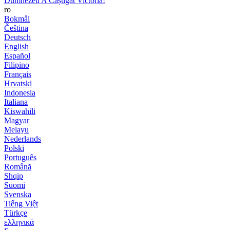
Dumnezeu A Câștigat Victoria!
ro
Bokmål
Čeština
Deutsch
English
Español
Filipino
Français
Hrvatski
Indonesia
Italiana
Kiswahili
Magyar
Melayu
Nederlands
Polski
Português
Română
Shqip
Suomi
Svenska
Tiếng Việt
Türkçe
ελληνικά