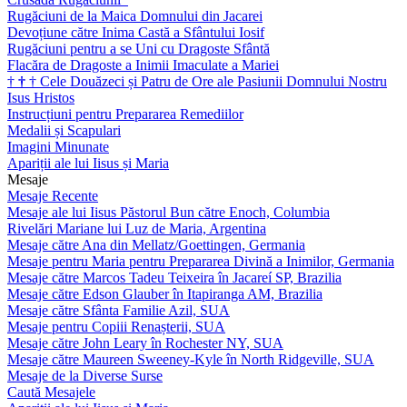
Rugăciuni de la Maica Domnului din Jacarei
Devoțiune către Inima Castă a Sfântului Iosif
Rugăciuni pentru a se Uni cu Dragoste Sfântă
Flacăra de Dragoste a Inimii Imaculate a Mariei
†
†
†
Cele Douăzeci și Patru de Ore ale Pasiunii Domnului Nostru
Isus Hristos
Instrucțiuni pentru Prepararea Remediilor
Medalii și Scapulari
Imagini Minunate
Apariții ale lui Iisus și Maria
Mesaje
Mesaje Recente
Mesaje ale lui Iisus Păstorul Bun către Enoch, Columbia
Rivelări Mariane lui Luz de Maria, Argentina
Mesaje către Ana din Mellatz/Goettingen, Germania
Mesaje pentru Maria pentru Prepararea Divină a Inimilor, Germania
Mesaje către Marcos Tadeu Teixeira în Jacareí SP, Brazilia
Mesaje către Edson Glauber în Itapiranga AM, Brazilia
Mesaje către Sfânta Familie Azil, SUA
Mesaje pentru Copiii Renașterii, SUA
Mesaje către John Leary în Rochester NY, SUA
Mesaje către Maureen Sweeney-Kyle în North Ridgeville, SUA
Mesaje de la Diverse Surse
Caută Mesajele