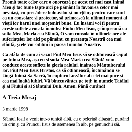
Promit toate celor care o onorează pe acest cel mai cast Inimă
Mea și fac bune fapte aici pe pământ în favoarea celor mai
nevoiași, cu precădere bolnavilor și morților, pentru care sunt
ca un consolare și protector, să primească la ultimul moment al
vieții lor harul unei moșteniri bune. Eu însămi voi fi pentru
aceste suflete avocata înaintea Fiului Meu Iisus, și împreună cu
soția Mea, Maria cea Sfântă, O vom consola în ultimele ore ale
suferințelor lor aici pe pământ, cu prezența Noastră cea mai
sfântă, și ele vor odihni în pacea Inimilor Noastre.
Ca atâta de cum ai văzut Fiul Meu Iisus să se odihnească capul
pe Inima Mea, așa eu și soția Mea Maria cea Sfântă vom
conduce aceste suflete la gloria raiului, înaintea Mântuitorului
lor, Fiul Meu Iisus Hristos, ca să odihnească, închinându-se
lângă Inimă Sa Sacră, în cuptorul arzător al celei mai pure și
cea mai înaltă iubiri. Vă binecuvântez pe toți: în numele Tatălui
și al Fiului și al Sfântului Duh. Amen. Până curând!
A Treia Mesaj
3 martie 1998
Sfântul Iosif a venit într-o tunică albă, cu o pelerină albastră, purtând
un crin și cu Pruncul Iisus de asemenea în alb, pe genunchii săi.