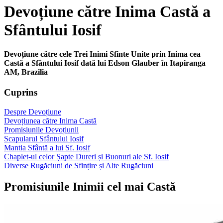
Devoțiune către Inima Castă a
Sfântului Iosif
Devoțiune către cele Trei Inimi Sfinte Unite prin Inima cea
Castă a Sfântului Iosif dată lui Edson Glauber în Itapiranga
AM, Brazilia
Cuprins
Despre Devoțiune
Devoțiunea către Inima Castă
Promisiunile Devoțiunii
Scapularul Sfântului Iosif
Mantia Sfântă a lui Sf. Iosif
Chaplet-ul celor Șapte Dureri și Buonuri ale Sf. Iosif
Diverse Rugăciuni de Sfințire și Alte Rugăciuni
Promisiunile Inimii cel mai Castă