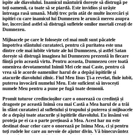
ispite ale diavolului. Inamicul mântuirii dorește să distrugă pe
toți oamenii, ca toate să se piardă. Este invidios și urăște
întreaga rasă umană. Mulți trec prin atât de multe încercări și
ispitiri cu care inamicul lui Dumnezeu le aruncă mereu asupra
lor, încercând astfel să distrugă sufletele omilor mortali creați de
Dumnezeu.
Mijloacele pe care le folosește cel mai mult sunt păcatele
împotriva sfântului curatateci, pentru că puritatea este una
dintre cele mai iubite virtute ale lui Dumnezeu, și astfel Satan
dorește să distrugă imaginea lui Dumnezeu prezentă în fiecare
ființă prin această virtu. Pentru aceasta, Dumnezeu cere toată
omenirea devotamentul Inimii Mei cele mai Caste, pentru că
vrea să le acorde oamenilor harul de a depăși ispitirile și
atacurile diavolului zilnic. Fiul Meu Iisus Ţi-a revelat, fiule iubit,
puterea invocării numelui Meu. Este suficient să invocești
numele Meu pentru a pune pe fugă toate demonii.
Promit tuturor credincioșilor care o onorează cu credință și
dragoste pe această Inimă cea mai Castă a Mea harul de a trăi
în sfânt curatateci al sufletului și trupului și puterea și mijloacele
de a depăși toate atacurile și ispitirile diavolului. Eu însămi voi
proteja pe ei ca o parte prețioasă a Mea. Acest har nu este
destinat doar celor care o onorează pe Inima Mea, ci și pentru
toți rudele lor care au nevoie de ajutor divin. Vă binecuvântez