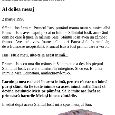
Al doilea mesaj
2 martie 1998
Sfântul Iosif era cu Pruncul Isus, purtând manta maro și tunica albă.
Pruncul Isus avea capul plecat în Inimile Sfântului Iosif, aruncând
crini pe care îi ținea în mâinile Sale. Sfântul Iosif avea un zâmbet
frumos. Avea ochi verzi foarte strălucitori. Parea să fie foarte tânăr,
de o frumoase neopisabilă. Pruncul Isus a fost primul care a vorbit:
Isus:
Fiule meu, uite-te la acest inimă...
Pruncul Isus cu una din mânușile Sale micuțe a deschis pieptul
Sfântului Iosif, care era luminat în întregime. Și cu ea, El ținea
Inimile Mea Celibatară, arătându-mâ-mi-o.
Locuința mea este aici în acest inimă, pentru că este un inimă
pur și sfânt. Să fie toate inimile ca acest inimă, astfel încât să
devină locuințele Mele pe pământ. Să le imite așa încât să
primească harurile Mele și binecuvântările.
Imediat după aceea Sfântul Iosif mi-a spus mesajul Sau: