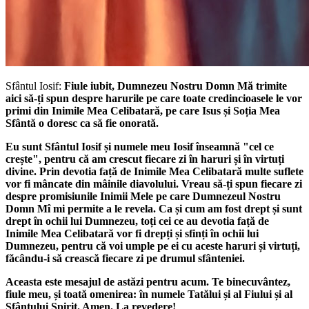
Sfântul Iosif:
Fiule iubit, Dumnezeu Nostru Domn Mă trimite
aici să-ți spun despre harurile pe care toate credincioasele le vor
primi din Inimile Mea Celibatară, pe care Isus și Soția Mea
Sfântă o doresc ca să fie onorată.
Eu sunt Sfântul Iosif și numele meu Iosif înseamnă "cel ce
crește", pentru că am crescut fiecare zi în haruri și în virtuți
divine. Prin devotia față de Inimile Mea Celibatară multe suflete
vor fi mâncate din mâinile diavolului. Vreau să-ți spun fiecare zi
despre promisiunile Inimii Mele pe care Dumnezeul Nostru
Domn Mî mi permite a le revela. Ca și cum am fost drept și sunt
drept în ochii lui Dumnezeu, toți cei ce au devotia față de
Inimile Mea Celibatară vor fi drepți și sfinți în ochii lui
Dumnezeu, pentru că voi umple pe ei cu aceste haruri și virtuți,
făcându-i să crească fiecare zi pe drumul sfânteniei.
Aceasta este mesajul de astăzi pentru acum. Te binecuvântez,
fiule meu, și toată omenirea: în numele Tatălui și al Fiului și al
Sfântului Spirit. Amen. La revedere!