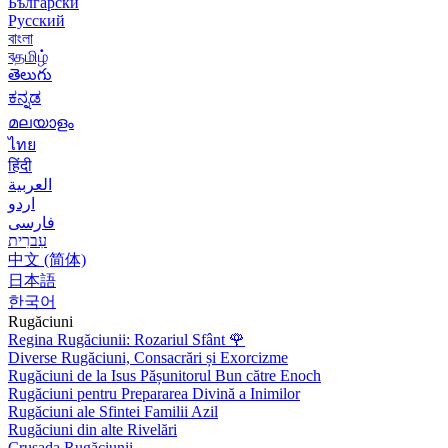
Български
Русский
বাংলা
বதமிழ்
తెలుగు
ಕನ್ನಡ
മലയാളം
ไทย
हिंदी
العربية
اردو
فارسی
עִברִית
中文 (简体)
日本語
한국어
Rugăciuni
Regina Rugăciunii: Rozariul Sfânt
🌹
Diverse Rugăciuni, Consacrări și Exorcizme
Rugăciuni de la Isus Pășunitorul Bun către Enoch
Rugăciuni pentru Prepararea Divină a Inimilor
Rugăciuni ale Sfintei Familii Azil
Rugăciuni din alte Rivelări
Crusada Rugăciunii