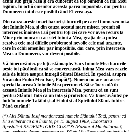
acum sub grija Mea și era cunoscut de toți oamenii ca fiul Meu
legitim. În ochii omenilor aceasta părea imposibilă, dar pentru
Dumnezeu totul este posibil când El vrea așa.
Din cauza acestei mari haruri și bucurii pe care Dumnezeu mi-a
dat Inimile Mea, și din cauza acestui mare mister, promit să
intercedez înaintea Lui pentru toți cei care vor avea recurs la
Mine prin onorarea acestei Inimi a Mea, grația de a putea
rezolva cele mai dificile probleme și nevoile cele mai urgente,
care în ochii omenilor par imposibile, dar care, prin intercesia
Mea cu Dumnezeu, vor deveni posibile.
Vă binecuvântez pe toți astănoapte. Vars Inimile Mea harurile
peste tot păcătoșii ca să se convertească. Inima Mea vars razele
sale de iubire asupra întregii Sfintei Biserici. În special, asupra
Vicarului Fiului Meu Isus, Papă(*). Nimeni nu are un acces
special la această Inimile Mea precum el. Să se încreadă în
această Inimile Mea și în intercesia Mea, pentru că eu sunt
pentru Sfântul Tată ca un tată și protector. Vă binecuvântez pe
toți: în numele Tatălui și al Fiului și al Spiritului Sfânt. Iubire.
Până curând!
(*) Aici Sfântul Iosif menționează numele Sfântului Tată, pentru că
El a eliberat cu ani înainte, pe 15 august 1989, Exhortarea
Apostolică REDEMPTORIS CUSTOS (Pazitorul Mântuitorului)
care vorbește despre persoana sa. Sfântul Iosif exprimă protecția lui