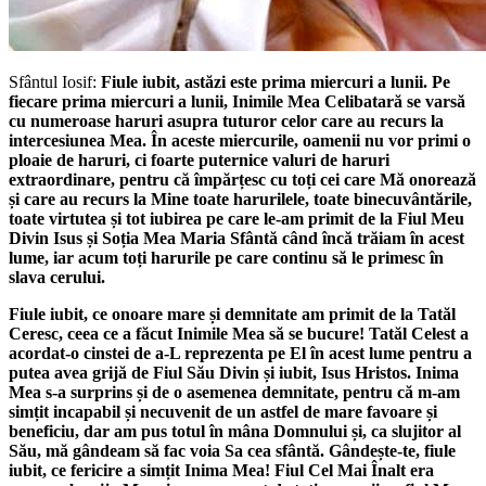
Sfântul Iosif:
Fiule iubit, astăzi este prima miercuri a lunii. Pe
fiecare prima miercuri a lunii, Inimile Mea Celibatară se varsă
cu numeroase haruri asupra tuturor celor care au recurs la
intercesiunea Mea. În aceste miercurile, oamenii nu vor primi o
ploaie de haruri, ci foarte puternice valuri de haruri
extraordinare, pentru că împărțesc cu toți cei care Mă onorează
și care au recurs la Mine toate harurilele, toate binecuvântările,
toate virtutea și tot iubirea pe care le-am primit de la Fiul Meu
Divin Isus și Soția Mea Maria Sfântă când încă trăiam în acest
lume, iar acum toți harurile pe care continu să le primesc în
slava cerului.
Fiule iubit, ce onoare mare și demnitate am primit de la Tatăl
Ceresc, ceea ce a făcut Inimile Mea să se bucure! Tatăl Celest a
acordat-o cinstei de a-L reprezenta pe El în acest lume pentru a
putea avea grijă de Fiul Său Divin și iubit, Isus Hristos. Inima
Mea s-a surprins și de o asemenea demnitate, pentru că m-am
simțit incapabil și necuvenit de un astfel de mare favoare și
beneficiu, dar am pus totul în mâna Domnului și, ca slujitor al
Său, mă gândeam să fac voia Sa cea sfântă. Gândește-te, fiule
iubit, ce fericire a simțit Inima Mea! Fiul Cel Mai Înalt era