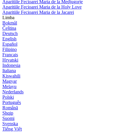
Aparitiile Fecioarei Maria de la Medjugorje
Aparitiile Fecioarei Maria de la Holy Love
Aparitiile Fecioarei Maria de la Jacarei
Limba
Bokmål
Čeština
Deutsch
English
Español
Filipino
Français
Hrvatski
Indonesia
Italiana
Kiswahili
Magyar
Melayu
Nederlands
Polski
Português
Română
Shqip
Suomi
Svenska
Tiếng Việt