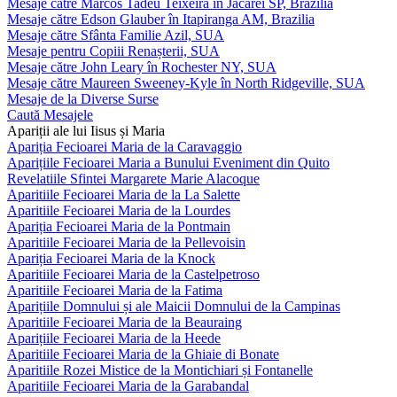
Mesaje către Marcos Tadeu Teixeira în Jacareí SP, Brazilia
Mesaje către Edson Glauber în Itapiranga AM, Brazilia
Mesaje către Sfânta Familie Azil, SUA
Mesaje pentru Copiii Renașterii, SUA
Mesaje către John Leary în Rochester NY, SUA
Mesaje către Maureen Sweeney-Kyle în North Ridgeville, SUA
Mesaje de la Diverse Surse
Caută Mesajele
Apariții ale lui Iisus și Maria
Apariția Fecioarei Maria de la Caravaggio
Aparițiile Fecioarei Maria a Bunului Eveniment din Quito
Revelatiile Sfintei Margarete Marie Alacoque
Aparitiile Fecioarei Maria de la La Salette
Aparitiile Fecioarei Maria de la Lourdes
Apariția Fecioarei Maria de la Pontmain
Aparitiile Fecioarei Maria de la Pellevoisin
Apariția Fecioarei Maria de la Knock
Aparitiile Fecioarei Maria de la Castelpetroso
Aparitiile Fecioarei Maria de la Fatima
Aparițiile Domnului și ale Maicii Domnului de la Campinas
Aparitiile Fecioarei Maria de la Beauraing
Aparițiile Fecioarei Maria de la Heede
Aparitiile Fecioarei Maria de la Ghiaie di Bonate
Aparitiile Rozei Mistice de la Montichiari și Fontanelle
Aparitiile Fecioarei Maria de la Garabandal