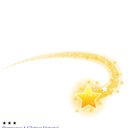
★
★
★