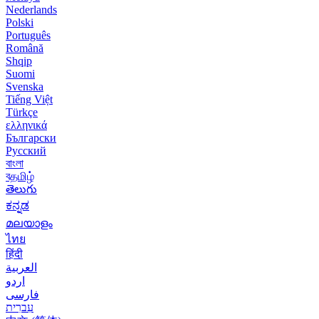
Nederlands
Polski
Português
Română
Shqip
Suomi
Svenska
Tiếng Việt
Türkçe
ελληνικά
Български
Русский
বাংলা
বதமிழ்
తెలుగు
ಕನ್ನಡ
മലയാളം
ไทย
हिंदी
العربية
اردو
فارسی
עִברִית