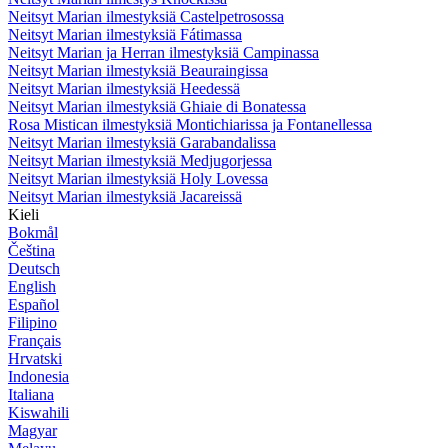
Neitsyt Marian ilmestyksiä Castelpetrosossa
Neitsyt Marian ilmestyksiä Fátimassa
Neitsyt Marian ja Herran ilmestyksiä Campinassa
Neitsyt Marian ilmestyksiä Beauraingissa
Neitsyt Marian ilmestyksiä Heedessä
Neitsyt Marian ilmestyksiä Ghiaie di Bonatessa
Rosa Mistican ilmestyksiä Montichiarissa ja Fontanellessa
Neitsyt Marian ilmestyksiä Garabandalissa
Neitsyt Marian ilmestyksiä Medjugorjessa
Neitsyt Marian ilmestyksiä Holy Lovessa
Neitsyt Marian ilmestyksiä Jacareissä
Kieli
Bokmål
Čeština
Deutsch
English
Español
Filipino
Français
Hrvatski
Indonesia
Italiana
Kiswahili
Magyar