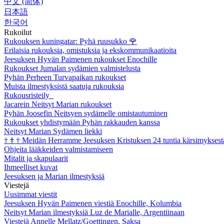
中文 (简体)
日本語
한국어
Rukoilut
Rukouksen kuningatar: Pyhä ruusukko
🌹
Erilaisia rukouksia, omistuksia ja ekskommunikaatioita
Jeesuksen Hyvän Paimenen rukoukset Enochille
Rukoukset Jumalan sydämien valmistelusta
Pyhän Perheen Turvapaikan rukoukset
Muista ilmestyksistä saatuja rukouksia
Rukousristeily
Jacarein Neitsyt Marian rukoukset
Pyhän Joosefin Neitsyen sydämelle omistautuminen
Rukoukset yhdistymään Pyhän rakkauden kanssa
Neitsyt Marian Sydämen liekki
†
†
†
Meidän Herramme Jeesuksen Kristuksen 24 tuntia kärsimyksest
Ohjeita lääkkeiden valmistamiseen
Mitalit ja skapulaarit
Ihmeelliset kuvat
Jeesuksen ja Marian ilmestyksiä
Viestejä
Uusimmat viestit
Jeesuksen Hyvän Paimenen viestiä Enochille, Kolumbia
Neitsyt Marian ilmestyksiä Luz de Marialle, Argentiinaan
Viestejä Annelle Mellatz/Goettingen, Saksa