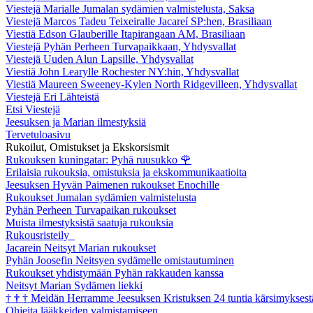
Viestejä Marialle Jumalan sydämien valmistelusta, Saksa
Viestejä Marcos Tadeu Teixeiralle Jacareí SP:hen, Brasiliaan
Viestiä Edson Glauberille Itapirangaan AM, Brasiliaan
Viestejä Pyhän Perheen Turvapaikkaan, Yhdysvallat
Viestejä Uuden Alun Lapsille, Yhdysvallat
Viestiä John Learylle Rochester NY:hin, Yhdysvallat
Viestiä Maureen Sweeney-Kylen North Ridgevilleen, Yhdysvallat
Viestejä Eri Lähteistä
Etsi Viestejä
Jeesuksen ja Marian ilmestyksiä
Tervetuloasivu
Rukoilut, Omistukset ja Ekskorsismit
Rukouksen kuningatar: Pyhä ruusukko
🌹
Erilaisia rukouksia, omistuksia ja ekskommunikaatioita
Jeesuksen Hyvän Paimenen rukoukset Enochille
Rukoukset Jumalan sydämien valmistelusta
Pyhän Perheen Turvapaikan rukoukset
Muista ilmestyksistä saatuja rukouksia
Rukousristeily
Jacarein Neitsyt Marian rukoukset
Pyhän Joosefin Neitsyen sydämelle omistautuminen
Rukoukset yhdistymään Pyhän rakkauden kanssa
Neitsyt Marian Sydämen liekki
†
†
†
Meidän Herramme Jeesuksen Kristuksen 24 tuntia kärsimyksest
Ohjeita lääkkeiden valmistamiseen