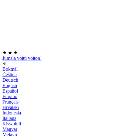
★
★
★
Jumala voitti voiton!
SU
Bokmål
Čeština
Deutsch
English
Español
Filipino
Français
Hrvatski
Indonesia
Italiana
Kiswahili
Magyar
Melayu