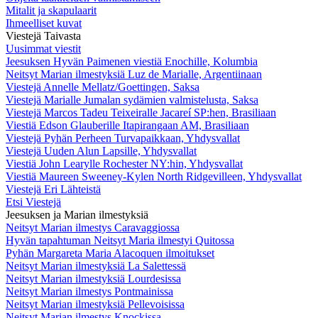
Mitalit ja skapulaarit
Ihmeelliset kuvat
Viestejä Taivasta
Uusimmat viestit
Jeesuksen Hyvän Paimenen viestiä Enochille, Kolumbia
Neitsyt Marian ilmestyksiä Luz de Marialle, Argentiinaan
Viestejä Annelle Mellatz/Goettingen, Saksa
Viestejä Marialle Jumalan sydämien valmistelusta, Saksa
Viestejä Marcos Tadeu Teixeiralle Jacareí SP:hen, Brasiliaan
Viestiä Edson Glauberille Itapirangaan AM, Brasiliaan
Viestejä Pyhän Perheen Turvapaikkaan, Yhdysvallat
Viestejä Uuden Alun Lapsille, Yhdysvallat
Viestiä John Learylle Rochester NY:hin, Yhdysvallat
Viestiä Maureen Sweeney-Kylen North Ridgevilleen, Yhdysvallat
Viestejä Eri Lähteistä
Etsi Viestejä
Jeesuksen ja Marian ilmestyksiä
Neitsyt Marian ilmestys Caravaggiossa
Hyvän tapahtuman Neitsyt Maria ilmestyi Quitossa
Pyhän Margareta Maria Alacoquen ilmoitukset
Neitsyt Marian ilmestyksiä La Salettessä
Neitsyt Marian ilmestyksiä Lourdesissa
Neitsyt Marian ilmestys Pontmainissa
Neitsyt Marian ilmestyksiä Pellevoisissa
Neitsyt Marian ilmestys Knockissa