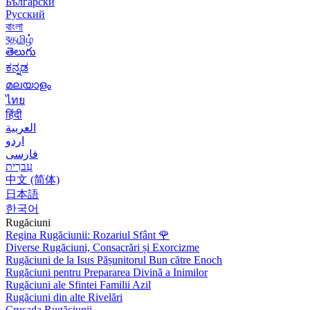
Български
Русский
বাংলা
বதமிழ்
తెలుగు
ಕನ್ನಡ
മലയാളം
ไทย
हिंदी
العربية
اردو
فارسی
עִברִית
中文 (简体)
日本語
한국어
Rugăciuni
Regina Rugăciunii: Rozariul Sfânt
🌹
Diverse Rugăciuni, Consacrări și Exorcizme
Rugăciuni de la Isus Pășunitorul Bun către Enoch
Rugăciuni pentru Prepararea Divină a Inimilor
Rugăciuni ale Sfintei Familii Azil
Rugăciuni din alte Rivelări
Crusada Rugăciunii