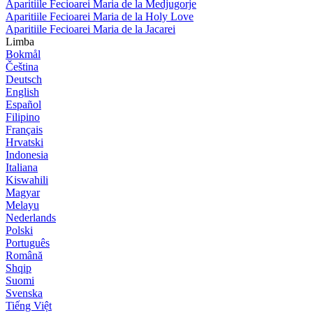
Aparitiile Fecioarei Maria de la Medjugorje
Aparitiile Fecioarei Maria de la Holy Love
Aparitiile Fecioarei Maria de la Jacarei
Limba
Bokmål
Čeština
Deutsch
English
Español
Filipino
Français
Hrvatski
Indonesia
Italiana
Kiswahili
Magyar
Melayu
Nederlands
Polski
Português
Română
Shqip
Suomi
Svenska
Tiếng Việt