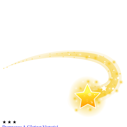
★
★
★