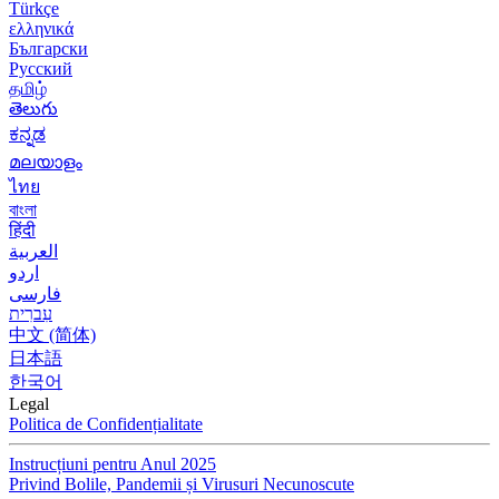
Türkçe
ελληνικά
Български
Русский
தமிழ்
తెలుగు
ಕನ್ನಡ
മലയാളം
ไทย
বাংলা
हिंदी
العربية
اردو
فارسی
עִברִית
中文 (简体)
日本語
한국어
Legal
Politica de Confidențialitate
Instrucțiuni pentru Anul 2025
Privind Bolile, Pandemii și Virusuri Necunoscute