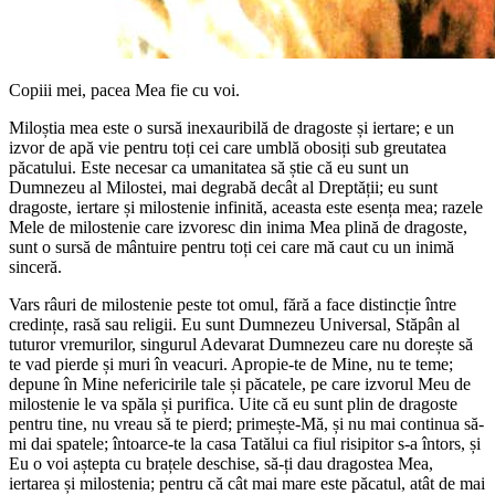
Copiii mei, pacea Mea fie cu voi.
Miloștia mea este o sursă inexauribilă de dragoste și iertare; e un
izvor de apă vie pentru toți cei care umblă obosiți sub greutatea
păcatului. Este necesar ca umanitatea să știe că eu sunt un
Dumnezeu al Milostei, mai degrabă decât al Dreptății; eu sunt
dragoste, iertare și milostenie infinită, aceasta este esența mea; razele
Mele de milostenie care izvoresc din inima Mea plină de dragoste,
sunt o sursă de mântuire pentru toți cei care mă caut cu un inimă
sinceră.
Vars râuri de milostenie peste tot omul, fără a face distincție între
credințe, rasă sau religii. Eu sunt Dumnezeu Universal, Stăpân al
tuturor vremurilor, singurul Adevarat Dumnezeu care nu dorește să
te vad pierde și muri în veacuri. Apropie-te de Mine, nu te teme;
depune în Mine nefericirile tale și păcatele, pe care izvorul Meu de
milostenie le va spăla și purifica. Uite că eu sunt plin de dragoste
pentru tine, nu vreau să te pierd; primește-Mă, și nu mai continua să-
mi dai spatele; întoarce-te la casa Tatălui ca fiul risipitor s-a întors, și
Eu o voi aștepta cu brațele deschise, să-ți dau dragostea Mea,
iertarea și milostenia; pentru că cât mai mare este păcatul, atât de mai