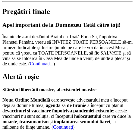
Pregătiri finale
Apel important de la Dumnezeu Tatăl către toți!
Înainte de a-mi dezlănțui Brațul cu Toată Forța Sa, împotriva
Planetei Pământ, vreau să INVITEZ TOATE PERSOANELE să-mi
urmeze Indicațiile și Instrucțiunile pe care le voi da în acest Mesaj,
pentru că vreau ca TOATE PERSOANELE, să fie SALVATE și să
vină să se Întoarcă în Casa Mea de unde a venit, de unde a plecat și
de unde este.
(
Continuați...
)
Alertă roșie
Sfârșitul libertății noastre, al existenței noastre
Noua Ordine Mondială
care servește adversarului meu a început
deja să domine lumea,
agenda
sa
de tiranie
a început cu planul
de
vaccinuri și vaccinare împotriva pandemiei existente
; aceste
vaccinuri nu sunt soluția, ci începutul
holocaustului
care va duce la
moarte
,
transumanism
și
implantarea semnului fiarei
, la
milioane de ființe umane. (
Continuați
)