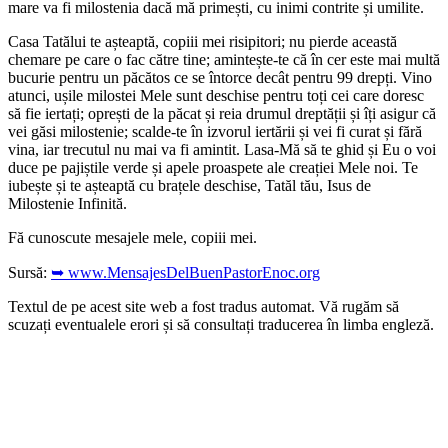
mare va fi milostenia dacă mă primești, cu inimi contrite și umilite.
Casa Tatălui te așteaptă, copiii mei risipitori; nu pierde această
chemare pe care o fac către tine; amintește-te că în cer este mai multă
bucurie pentru un păcătos ce se întorce decât pentru 99 drepți. Vino
atunci, ușile milostei Mele sunt deschise pentru toți cei care doresc
să fie iertați; oprești de la păcat și reia drumul dreptății și îți asigur că
vei găsi milostenie; scalde-te în izvorul iertării și vei fi curat și fără
vina, iar trecutul nu mai va fi amintit. Lasa-Mă să te ghid și Eu o voi
duce pe pajiștile verde și apele proaspete ale creației Mele noi. Te
iubește și te așteaptă cu brațele deschise, Tatăl tău, Isus de
Milostenie Infinită.
Fă cunoscute mesajele mele, copiii mei.
Sursă:
➥ www.MensajesDelBuenPastorEnoc.org
Textul de pe acest site web a fost tradus automat. Vă rugăm să
scuzați eventualele erori și să consultați traducerea în limba engleză.