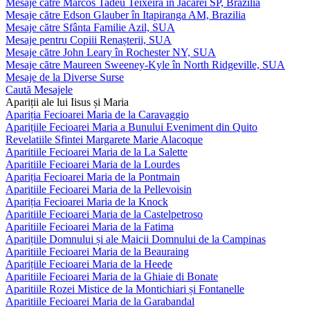
Mesaje către Marcos Tadeu Teixeira în Jacareí SP, Brazilia
Mesaje către Edson Glauber în Itapiranga AM, Brazilia
Mesaje către Sfânta Familie Azil, SUA
Mesaje pentru Copiii Renașterii, SUA
Mesaje către John Leary în Rochester NY, SUA
Mesaje către Maureen Sweeney-Kyle în North Ridgeville, SUA
Mesaje de la Diverse Surse
Caută Mesajele
Apariții ale lui Iisus și Maria
Apariția Fecioarei Maria de la Caravaggio
Aparițiile Fecioarei Maria a Bunului Eveniment din Quito
Revelatiile Sfintei Margarete Marie Alacoque
Aparitiile Fecioarei Maria de la La Salette
Aparitiile Fecioarei Maria de la Lourdes
Apariția Fecioarei Maria de la Pontmain
Aparitiile Fecioarei Maria de la Pellevoisin
Apariția Fecioarei Maria de la Knock
Aparitiile Fecioarei Maria de la Castelpetroso
Aparitiile Fecioarei Maria de la Fatima
Aparițiile Domnului și ale Maicii Domnului de la Campinas
Aparitiile Fecioarei Maria de la Beauraing
Aparițiile Fecioarei Maria de la Heede
Aparitiile Fecioarei Maria de la Ghiaie di Bonate
Aparitiile Rozei Mistice de la Montichiari și Fontanelle
Aparitiile Fecioarei Maria de la Garabandal