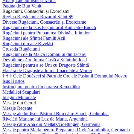
Apariții ale lui Iisus și Maria
Pagina de Bun Venit
Rugăciuni, Consacrări și Exorcizmi
Regina Rugăciunii: Rozariul Sfânt
🌹
Diverse Rugăciuni, Consacrări și Exorcizme
Rugăciuni de la Isus Pășunitorul Bun către Enoch
Rugăciuni pentru Prepararea Divină a Inimilor
Rugăciuni ale Sfintei Familii Azil
Rugăciuni din alte Rivelări
Crusada Rugăciunii
Rugăciuni de la Maica Domnului din Jacarei
Devoțiune către Inima Castă a Sfântului Iosif
Rugăciuni pentru a se Uni cu Dragoste Sfântă
Flacăra de Dragoste a Inimii Imaculate a Mariei
†
†
†
Cele Douăzeci și Patru de Ore ale Pasiunii Domnului Nostru
Isus Hristos
Instrucțiuni pentru Prepararea Remediilor
Medalii și Scapulari
Imagini Minunate
Mesaje din Ceruri
Mesaje Recente
Mesaje ale lui Iisus Păstorul Bun către Enoch, Columbia
Rivelări Mariane lui Luz de Maria, Argentina
Mesaje către Ana din Mellatz/Goettingen, Germania
Mesaje pentru Maria pentru Prepararea Divină a Inimilor, Germania