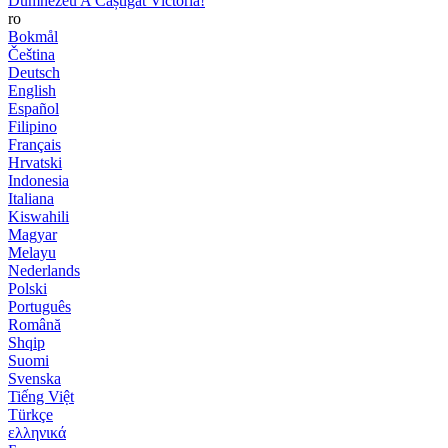
Dumnezeu A Câștigat Victoria!
ro
Bokmål
Čeština
Deutsch
English
Español
Filipino
Français
Hrvatski
Indonesia
Italiana
Kiswahili
Magyar
Melayu
Nederlands
Polski
Português
Română
Shqip
Suomi
Svenska
Tiếng Việt
Türkçe
ελληνικά