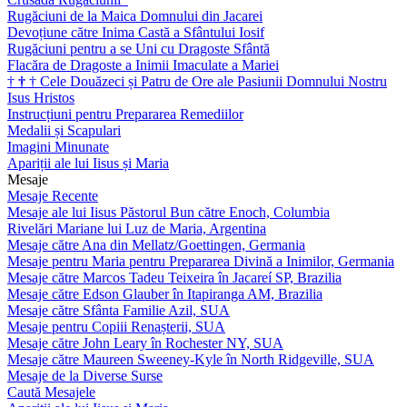
Rugăciuni de la Maica Domnului din Jacarei
Devoțiune către Inima Castă a Sfântului Iosif
Rugăciuni pentru a se Uni cu Dragoste Sfântă
Flacăra de Dragoste a Inimii Imaculate a Mariei
†
†
†
Cele Douăzeci și Patru de Ore ale Pasiunii Domnului Nostru
Isus Hristos
Instrucțiuni pentru Prepararea Remediilor
Medalii și Scapulari
Imagini Minunate
Apariții ale lui Iisus și Maria
Mesaje
Mesaje Recente
Mesaje ale lui Iisus Păstorul Bun către Enoch, Columbia
Rivelări Mariane lui Luz de Maria, Argentina
Mesaje către Ana din Mellatz/Goettingen, Germania
Mesaje pentru Maria pentru Prepararea Divină a Inimilor, Germania
Mesaje către Marcos Tadeu Teixeira în Jacareí SP, Brazilia
Mesaje către Edson Glauber în Itapiranga AM, Brazilia
Mesaje către Sfânta Familie Azil, SUA
Mesaje pentru Copiii Renașterii, SUA
Mesaje către John Leary în Rochester NY, SUA
Mesaje către Maureen Sweeney-Kyle în North Ridgeville, SUA
Mesaje de la Diverse Surse
Caută Mesajele