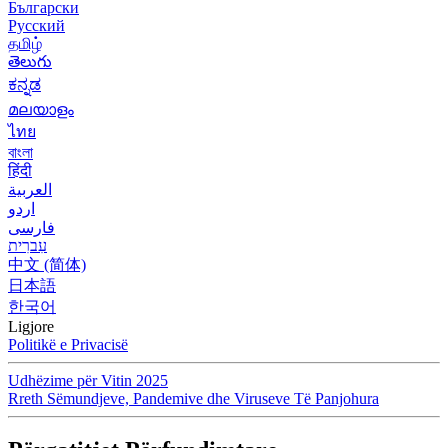
Български
Русский
தமிழ்
తెలుగు
ಕನ್ನಡ
മലയാളം
ไทย
বাংলা
हिंदी
العربية
اردو
فارسی
עִברִית
中文 (简体)
日本語
한국어
Ligjore
Politikë e Privacisë
Udhëzime për Vitin 2025
Rreth Sëmundjeve, Pandemive dhe Viruseve Të Panjohura