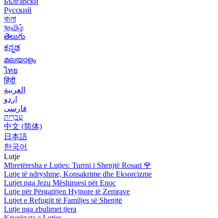
Български
Русский
বাংলা
বதமிழ்
తెలుగు
ಕನ್ನಡ
മലയാളം
ไทย
हिंदी
العربية
اردو
فارسی
עִברִית
中文 (简体)
日本語
한국어
Lutje
Mbretëresha e Lutjes: Turrni i Shenjtë Rosari
🌹
Lutje të ndryshme, Konsakrime dhe Eksorcizme
Lutjet nga Jezu Mëshiruesi për Enoc
Lutje për Përgatitjen Hyjnore të Zemrave
Lutjet e Refugjit të Familjes së Shenjtë
Lutje nga zbulimet tjera
Kryqëzata e Lutjes