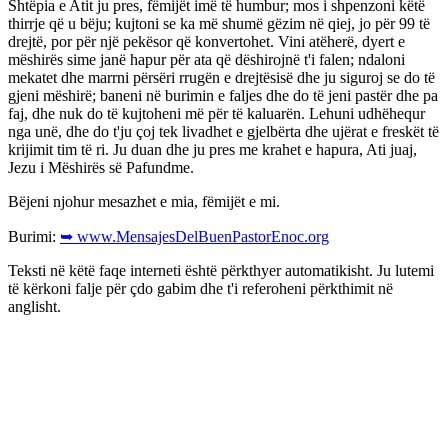
Shtëpia e Atit ju pres, fëmijët imë të humbur; mos i shpenzoni këtë
thirrje që u bëju; kujtoni se ka më shumë gëzim në qiej, jo për 99 të
drejtë, por për një pekësor që konvertohet. Vini atëherë, dyert e
mëshirës sime janë hapur për ata që dëshirojnë t'i falen; ndaloni
mekatet dhe marrni përsëri rrugën e drejtësisë dhe ju siguroj se do të
gjeni mëshirë; baneni në burimin e faljes dhe do të jeni pastër dhe pa
faj, dhe nuk do të kujtoheni më për të kaluarën. Lehuni udhëhequr
nga unë, dhe do t'ju çoj tek livadhet e gjelbërta dhe ujërat e freskët të
krijimit tim të ri. Ju duan dhe ju pres me krahet e hapura, Ati juaj,
Jezu i Mëshirës së Pafundme.
Bëjeni njohur mesazhet e mia, fëmijët e mi.
Burimi:
➥ www.MensajesDelBuenPastorEnoc.org
Teksti në këtë faqe interneti është përkthyer automatikisht. Ju lutemi
të kërkoni falje për çdo gabim dhe t'i referoheni përkthimit në
anglisht.