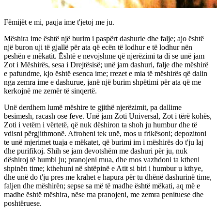
Fëmijët e mi, paqja ime t'jetoj me ju.
Mëshira ime është një burim i paspërt dashurie dhe falje; ajo është
një buron uji të gjallë për ata që ecën të lodhur e të lodhur nën
peshën e mëkatit. Është e nevojshme që njerëzimi ta di se unë jam
Zot i Mëshirës, sesa i Drejtësisë; unë jam dashuri, falje dhe mëshirë
e pafundme, kjo është esenca ime; rrezet e mia të mëshirës që dalin
nga zemra ime e dashurue, janë një burim shpëtimi për ata që me
kerkojnë me zemër të sinqertë.
Unë derdhem lumë mëshire te gjithë njerëzimit, pa dallime
besimesh, racash ose feve. Unë jam Zoti Universal, Zot i tërë kohës,
Zoti i vetëm i vërtetë, që nuk dëshiron ta shoh ju humbur dhe të
vdisni përgjithmonë. Afroheni tek unë, mos u frikësoni; depozitoni
te unë mjerimet tuaja e mëkatet, që burimi im i mëshirës do t'ju laj
dhe purifikoj. Shih se jam devotshëm me dashuri për ju, nuk
dëshiroj të humbi ju; pranojeni mua, dhe mos vazhdoni ta ktheni
shpinën time; kthehuni në shtëpinë e Atit si biri i humbur u kthye,
dhe unë do t'ju pres me krahet e hapura për tu dhënë dashurinë time,
faljen dhe mëshirën; sepse sa më të madhe është mëkati, aq më e
madhe është mëshira, nëse ma pranojeni, me zemra penituese dhe
poshtëruese.