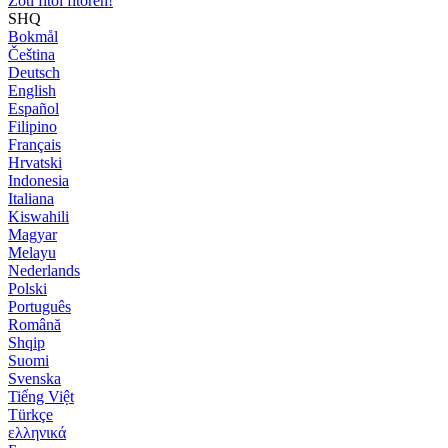
Zoti fitoi fitoren!
SHQ
Bokmål
Čeština
Deutsch
English
Español
Filipino
Français
Hrvatski
Indonesia
Italiana
Kiswahili
Magyar
Melayu
Nederlands
Polski
Português
Română
Shqip
Suomi
Svenska
Tiếng Việt
Türkçe
ελληνικά