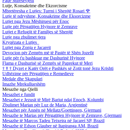
Faqe Mirësevjeni
Lutje, Konsakrime dhe Ekzorcisme
Mbretëresha e Lutjes: Turrni i Shenjtë Rosari
🌹
Lutje të ndryshme, Konsakrime dhe Eksorcizme
Lutjet nga Jezu Mëshiruesi për Enoc
Lutje për Përgatitjen Hyjnore të Zemrave
Lutjet e Refugjit të Familjes së Shenjtë
Lutje nga zbulimet tjera
Kryqëzata e Lutjes
Lutjet nga Zonja e Jacareit
Devocion për Zemrën më të Pastër të Shën Jozefit
Lutje për t'u bashkuar me Dashurinë Hyjnore
Flama e Dashurisë së Zemrës së Paprekut të Meri
†
†
†
Dyzet e Katër Orët e Pashkës së Zotit tonë Jezu Krishti
Udhëzime për Përgatitjen e Remedieve
Medale dhe Skapulari
Imazhe Mrekullueshëm
Mesazhe nga Qielli
Mesazhet e fundit
Mesazhet e Jezusit të Mirë Bariut ndaj Enoch, Kolumbi
Zbulimet Marian për Luz de Maria, Argjentinë
Mesazhet për Annën në Mellatz/Goettingen, Gjermani
Mesazhe te Marias për Përgatitjen Hyjnore të Zemrave, Gjermani
Mesazhe të Marcos Tadeu Teixeira në Jacareí SP, Brazil
Mesazhe të Edson Glauber në Itapiranga AM, Brazil