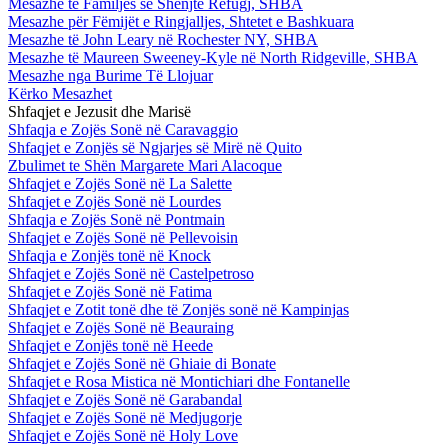
Mesazhe te Familjes së Shenjtë Refugj, SHBA
Mesazhe për Fëmijët e Ringjalljes, Shtetet e Bashkuara
Mesazhe të John Leary në Rochester NY, SHBA
Mesazhe të Maureen Sweeney-Kyle në North Ridgeville, SHBA
Mesazhe nga Burime Të Llojuar
Kërko Mesazhet
Shfaqjet e Jezusit dhe Marisë
Shfaqja e Zojës Sonë në Caravaggio
Shfaqjet e Zonjës së Ngjarjes së Mirë në Quito
Zbulimet te Shën Margarete Mari Alacoque
Shfaqjet e Zojës Sonë në La Salette
Shfaqjet e Zojës Sonë në Lourdes
Shfaqja e Zojës Sonë në Pontmain
Shfaqjet e Zojës Sonë në Pellevoisin
Shfaqja e Zonjës tonë në Knock
Shfaqjet e Zojës Sonë në Castelpetroso
Shfaqjet e Zojës Sonë në Fatima
Shfaqjet e Zotit tonë dhe të Zonjës sonë në Kampinjas
Shfaqjet e Zojës Sonë në Beauraing
Shfaqjet e Zonjës tonë në Heede
Shfaqjet e Zojës Sonë në Ghiaie di Bonate
Shfaqjet e Rosa Mistica në Montichiari dhe Fontanelle
Shfaqjet e Zojës Sonë në Garabandal
Shfaqjet e Zojës Sonë në Medjugorje
Shfaqjet e Zojës Sonë në Holy Love