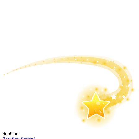
★
★
★