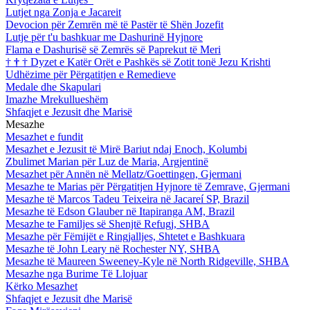
Lutjet nga Zonja e Jacareit
Devocion për Zemrën më të Pastër të Shën Jozefit
Lutje për t'u bashkuar me Dashurinë Hyjnore
Flama e Dashurisë së Zemrës së Paprekut të Meri
†
†
†
Dyzet e Katër Orët e Pashkës së Zotit tonë Jezu Krishti
Udhëzime për Përgatitjen e Remedieve
Medale dhe Skapulari
Imazhe Mrekullueshëm
Shfaqjet e Jezusit dhe Marisë
Mesazhe
Mesazhet e fundit
Mesazhet e Jezusit të Mirë Bariut ndaj Enoch, Kolumbi
Zbulimet Marian për Luz de Maria, Argjentinë
Mesazhet për Annën në Mellatz/Goettingen, Gjermani
Mesazhe te Marias për Përgatitjen Hyjnore të Zemrave, Gjermani
Mesazhe të Marcos Tadeu Teixeira në Jacareí SP, Brazil
Mesazhe të Edson Glauber në Itapiranga AM, Brazil
Mesazhe te Familjes së Shenjtë Refugj, SHBA
Mesazhe për Fëmijët e Ringjalljes, Shtetet e Bashkuara
Mesazhe të John Leary në Rochester NY, SHBA
Mesazhe të Maureen Sweeney-Kyle në North Ridgeville, SHBA
Mesazhe nga Burime Të Llojuar
Kërko Mesazhet
Shfaqjet e Jezusit dhe Marisë