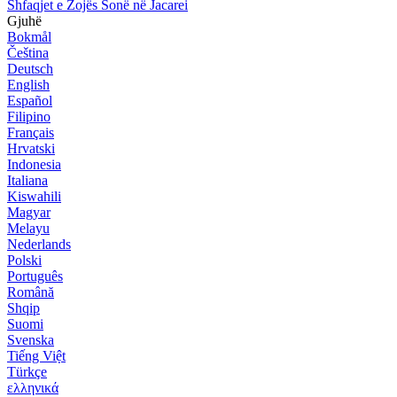
Shfaqjet e Zojës Sonë në Jacarei
Gjuhë
Bokmål
Čeština
Deutsch
English
Español
Filipino
Français
Hrvatski
Indonesia
Italiana
Kiswahili
Magyar
Melayu
Nederlands
Polski
Português
Română
Shqip
Suomi
Svenska
Tiếng Việt
Türkçe
ελληνικά