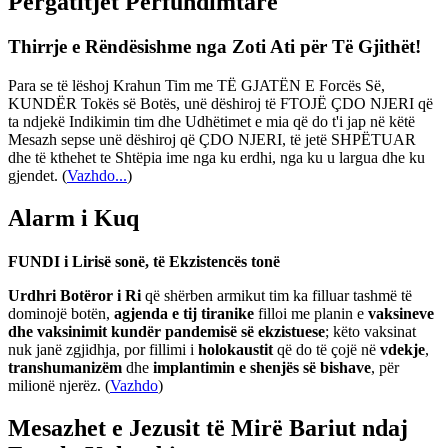
Përgatitjet Përfundimtare
Thirrje e Rëndësishme nga Zoti Ati për Të Gjithët!
Para se të lëshoj Krahun Tim me TË GJATËN E Forcës Së,
KUNDËR Tokës së Botës, unë dëshiroj të FTOJË ÇDO NJERI që
ta ndjekë Indikimin tim dhe Udhëtimet e mia që do t'i jap në këtë
Mesazh sepse unë dëshiroj që ÇDO NJERI, të jetë SHPËTUAR
dhe të kthehet te Shtëpia ime nga ku erdhi, nga ku u largua dhe ku
gjendet.
(
Vazhdo...
)
Alarm i Kuq
FUNDI i Lirisë sonë, të Ekzistencës tonë
Urdhri Botëror i Ri
që shërben armikut tim ka filluar tashmë të
dominojë botën,
agjenda e tij tiranike
filloi me planin e
vaksineve
dhe vaksinimit kundër pandemisë së ekzistuese
; këto vaksinat
nuk janë zgjidhja, por fillimi i
holokaustit
që do të çojë në
vdekje
,
transhumanizëm
dhe
implantimin e shenjës së bishave
, për
milionë njerëz. (
Vazhdo
)
Mesazhet e Jezusit të Mirë Bariut ndaj