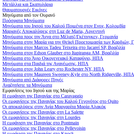
Μετάλλια και Σκαπυλάρια
Θαυματουργές Εικόνες
Μηνύματα από τον Ουρανό
Πρόσφατα Μηνύματα
Μηνύματα του Ιησού του Καλού Ποιμένα στον Ενοχ, Κολομβία
Μαριανές Αποκαλύψεις στη Luz de Maria, Αργεντινή
Μηνύματα προς την Άννα στο Μέλατζ/Γκέτινγκεν, Γερμανία
Μηνύματα στην Μαρία για την Θεϊκή Προετοιμασία των Καρδιών, 
Μηνύματα στον Marcos Tadeu Teixeira στο Jacareí SP, Βραζιλία
Μηνύματα στον Edson Glauber στο Itapiranga AM, Βραζιλία
Μηνύματα στο Άγιο Οικογενειακό Καταφύγιο, ΗΠΑ
Μηνύματα στα Παιδιά της Ανανέωσης, ΗΠΑ
Μηνύματα στον John Leary στο Rochester NY, ΗΠΑ
Μηνύματα στην Maureen Sweeney-Kyle στο North Ridgeville, ΗΠ
Μηνύματα από Διάφορες Πηγές
Αναζητήστε τα Μηνύματα
Εμφανίσεις του Ιησού και της Μαρίας
Η εμφάνιση της Παναγίας στο Caravaggio
Οι εμφανίσεις της Παναγίας του Καλού Γεγονότος στο Quito
Οι αποκαλύψεις στην Αγία Μαργαρίτα Μαρία Αλακόκ
Οι εμφανίσεις της Παναγίας στη La Salette
Οι εμφανίσεις της Παναγίας στη Lourdes
Η εμφάνιση της Παναγίας στο Pontmain
Οι εμφανίσεις της Παναγίας στο Pellevoisin
Η εμφάνιση της Παναγίας στο Knock