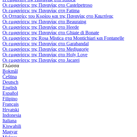
Οι εμφανίσεις της Παναγίας στο Castelpetroso
Οι εμφανίσεις της Παναγίας στη Fatima
Οι Οπτασίες του Κυρίου και της Παναγίας στο Καμπίνας
Οι εμφανίσεις της Παναγίας στο Beauraing
Οι εμφανίσεις της Παναγίας στο Heede
Οι εμφανίσεις της Παναγίας στο Ghiaie di Bonate
Οι εμφανίσεις της Rosa Mistica στα Montichiari και Fontanelle
Οι εμφανίσεις της Παναγίας στο Garabandal
Οι εμφανίσεις της Παναγίας στο Medjugorje
Οι εμφανίσεις της Παναγίας στο Holy Love
Οι εμφανίσεις της Παναγίας στο Jacarei
Γλώσσα
Bokmål
Čeština
Deutsch
English
Español
Filipino
Français
Hrvatski
Indonesia
Italiana
Kiswahili
Magyar