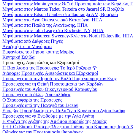
Μηνύματα στην Μαρία για την Θεϊκή Προετοιμασία των Καρδιών, 
Μηνύματα στον Marcos Tadeu Teixeira στο Jacareí SP, Βραζιλία
Μηνύματα στον Edson Glauber στο Itapiranga AM, Βραζιλία
Μηνύματα στο Άγιο Οικογενειακό Καταφύγιο, ΗΠΑ
Μηνύματα στα Παιδιά της Ανανέωσης, ΗΠΑ
Μηνύματα στον John Leary στο Rochester NY, ΗΠΑ
Μηνύματα στην Maureen Sweeney-Kyle στο North Ridgeville, ΗΠ
Μηνύματα από Διάφορες Πηγές
Αναζητήστε τα Μηνύματα
Εμφανίσεις του Ιησού και της Μαρίας
Κεντρική Σελίδα
Προσευχές, Αφιερώσεις και Εξορκισμοί
Η Βασίλισσα της Προσευχής: Το Ιερό Ροζάριο
🌹
Διάφορες Προσευχές, Αφιερώσεις και Εξορκισμοί
Προσευχές από τον Ιησού τον Καλό Ποιμένα προς τον Ενοχ
Προσευχές για τη Θεϊκή Προετοιμασία των Καρδιών
Προσευχές του Αγίου Οικογενειακού Καταφυγίου
Προσευχές από άλλες Αποκαλύψεις
Ο Σταυροφορία της Προσευχής
Προσευχές από την Παναγιά του Jacarei
Ευσεβής Προσήλωση στην Πολύ Άγία Καρδιά του Αγίου Ιωσήφ
Προσευχές για να Ενωθούμε με την Αγία Αγάπη
Η Φλόγα της Αγάπης της Αμώμου Καρδιάς της Μαρίας
†
†
†
Οι Είκοσι Τέσσερις Ώρες του Πάθους του Κυρίου μας Ιησού 
Οδηγίες για την Προετοιμασία Φαρμάκων