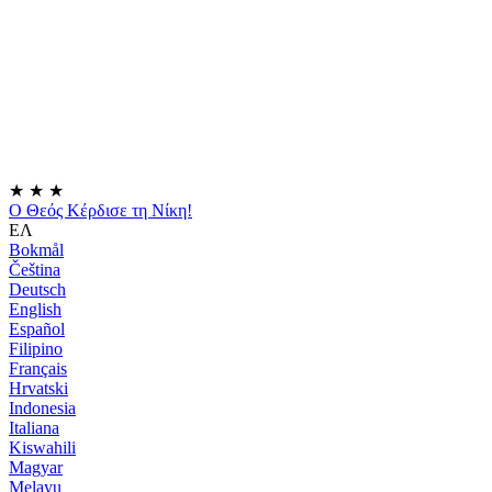
★
★
★
Ο Θεός Κέρδισε τη Νίκη!
ΕΛ
Bokmål
Čeština
Deutsch
English
Español
Filipino
Français
Hrvatski
Indonesia
Italiana
Kiswahili
Magyar
Melayu