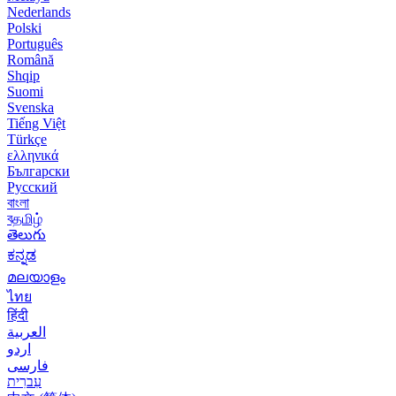
Nederlands
Polski
Português
Română
Shqip
Suomi
Svenska
Tiếng Việt
Türkçe
ελληνικά
Български
Русский
বাংলা
বதமிழ்
తెలుగు
ಕನ್ನಡ
മലയാളം
ไทย
हिंदी
العربية
اردو
فارسی
עִברִית