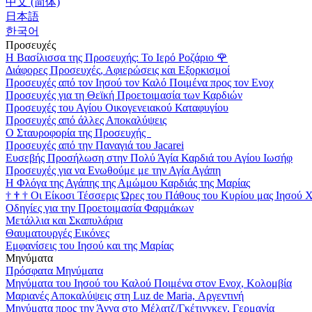
中文 (简体)
日本語
한국어
Προσευχές
Η Βασίλισσα της Προσευχής: Το Ιερό Ροζάριο
🌹
Διάφορες Προσευχές, Αφιερώσεις και Εξορκισμοί
Προσευχές από τον Ιησού τον Καλό Ποιμένα προς τον Ενοχ
Προσευχές για τη Θεϊκή Προετοιμασία των Καρδιών
Προσευχές του Αγίου Οικογενειακού Καταφυγίου
Προσευχές από άλλες Αποκαλύψεις
Ο Σταυροφορία της Προσευχής
Προσευχές από την Παναγιά του Jacarei
Ευσεβής Προσήλωση στην Πολύ Άγία Καρδιά του Αγίου Ιωσήφ
Προσευχές για να Ενωθούμε με την Αγία Αγάπη
Η Φλόγα της Αγάπης της Αμώμου Καρδιάς της Μαρίας
†
†
†
Οι Είκοσι Τέσσερις Ώρες του Πάθους του Κυρίου μας Ιησού 
Οδηγίες για την Προετοιμασία Φαρμάκων
Μετάλλια και Σκαπυλάρια
Θαυματουργές Εικόνες
Εμφανίσεις του Ιησού και της Μαρίας
Μηνύματα
Πρόσφατα Μηνύματα
Μηνύματα του Ιησού του Καλού Ποιμένα στον Ενοχ, Κολομβία
Μαριανές Αποκαλύψεις στη Luz de Maria, Αργεντινή
Μηνύματα προς την Άννα στο Μέλατζ/Γκέτινγκεν, Γερμανία